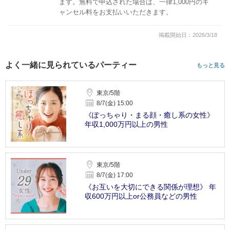
ます。無料で申込された場合は、一律1,000円のキ
ャンセル料をお支払いいただきます。
掲載開始日：2026/3/18
よく一緒に見られているパーティー
もっと見る
東京/5階
8/7(金) 15:00
《ぽっちゃり・まる顔・癒し系の女性》
年収1,000万円以上の男性
東京/5階
8/7(金) 17:00
《お互いを大切にできる関係が理想》 年
収600万円以上or公務員などの男性