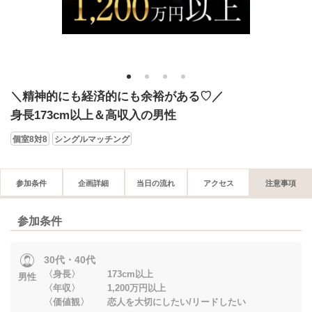
1
2
3
4
＼精神的にも経済的にも余裕がある♡／
身長173cm以上＆高収入の男性
個室8対8
シングルマッチング
参加条件
企画詳細
当日の流れ
アクセス
注意事項
参加条件
30代・40代
〈身長〉 173cm以上
男性
〈年収〉 1,200万円以上
〈価値観〉 恋人を大切にしたい/リードしたい