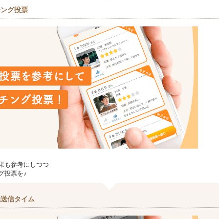
チング投票
果も参考にしつつ
グ投票を♪
先送信タイム