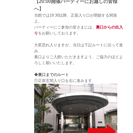
【20:00開催パーティーにお越しの皆様
へ】
当館では19:30以降、正面入り口が閉鎖する関係
上、
パーティーにご参加の皆さまには、
裏口からの出入
り
をお願いしております。
大変恐れ入りますが、当日は下記ルートに沿って進
み、
裏口よりご入館いただきますよう、ご協力のほどよ
ろしく願いいたします。
◆裏口までのルート
①正面玄関入り口を右に進みます