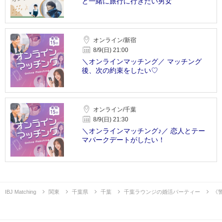
と一緒に旅行に行きたい男女
オンライン/新宿
8/9(日) 21:00
＼オンラインマッチング／ マッチング
後、次の約束をしたい♡
オンライン/千葉
8/9(日) 21:30
＼オンラインマッチング♪／ 恋人とテー
マパークデートがしたい！
IBJ Matching
関東
千葉県
千葉
千葉ラウンジの婚活パーティー
《