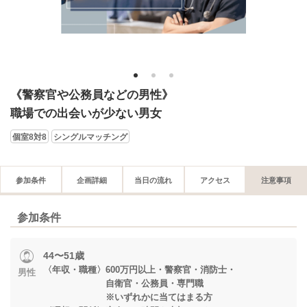
1
2
3
《警察官や公務員などの男性》
職場での出会いが少ない男女
個室8対8
シングルマッチング
参加条件
企画詳細
当日の流れ
アクセス
注意事項
参加条件
44〜51歳
〈年収・職種〉600万円以上・警察官・消防士・
男性
自衛官・公務員・専門職
※いずれかに当てはまる方