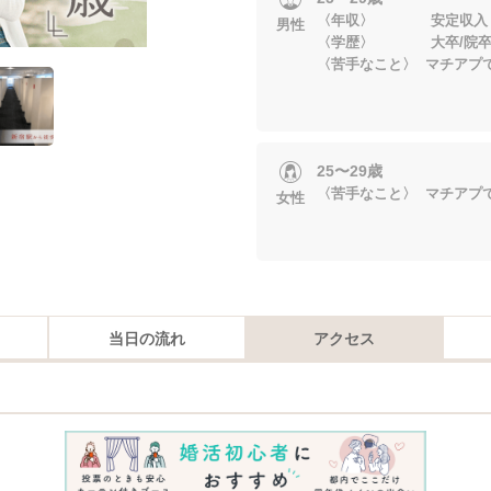
〈年収〉 安定収入
男性
〈学歴〉 大卒/院
〈苦手なこと〉 マチアプ
25〜29歳
〈苦手なこと〉 マチアプ
女性
当日の流れ
アクセス