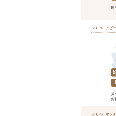
STEP4
アピ
STEP5
マッ