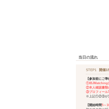
当日の流れ
STEP1
開催1
【参加前にご準
①IBJMatch
②本人確認書類
③プロフィール
※上記①②③が
【開始時間
5～