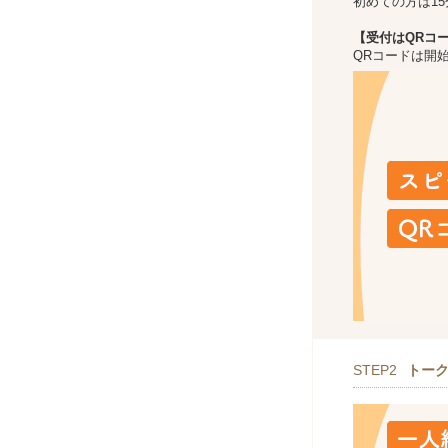
初めての方は1
【受付はQRコ
QRコードは開
STEP2
トー