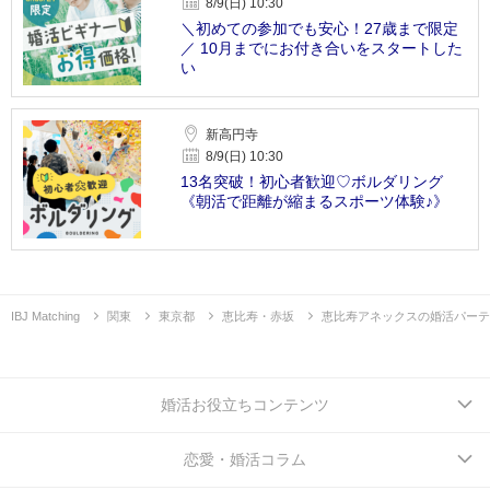
8/9(日) 10:30
＼初めての参加でも安心！27歳まで限定
／ 10月までにお付き合いをスタートした
い
新高円寺
8/9(日) 10:30
13名突破！初心者歓迎♡ボルダリング
《朝活で距離が縮まるスポーツ体験♪》
IBJ Matching
関東
東京都
恵比寿・赤坂
恵比寿アネックスの婚活パーテ
婚活お役立ちコンテンツ
恋愛・婚活コラム