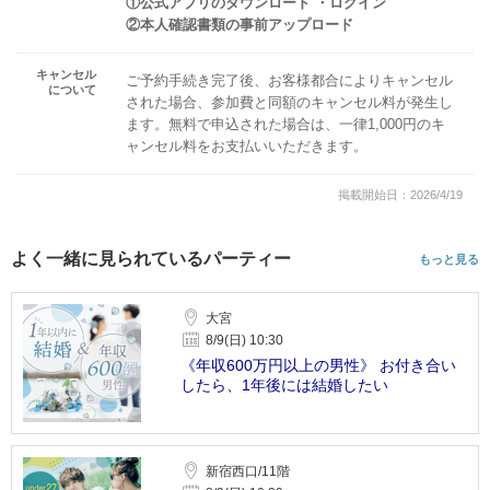
①公式アプリのダウンロード ・ログイン
②本人確認書類の事前アップロード
キャンセル
ご予約手続き完了後、お客様都合によりキャンセル
について
された場合、参加費と同額のキャンセル料が発生し
ます。無料で申込された場合は、一律1,000円のキ
ャンセル料をお支払いいただきます。
掲載開始日：2026/4/19
よく一緒に見られているパーティー
もっと見る
大宮
8/9(日) 10:30
《年収600万円以上の男性》 お付き合い
したら、1年後には結婚したい
新宿西口/11階