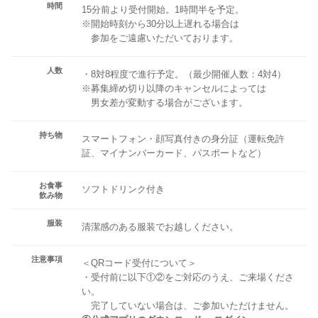
時間
15分前より受付開始。1時間半を予定。
※開始時刻から30分以上遅れる場合は
参加をご遠慮いただいております。
人数
・8対8程度で進行予定。（最少開催人数：4対4）
※募集締め切り以降のキャンセルによっては
男女差が変動する場合がございます。
持ち物
スマートフォン・顔写真付きの身分証（運転免許
証、マイナンバーカード、パスポートなど）
お食事
ソフトドリンク付き
飲み物
服装
清潔感のある服装でお越しください。
注意事項
＜QRコード受付について＞
・受付前に以下①②をご対応のうえ、ご来場くださ
い。
完了していない場合は、ご参加いただけません。