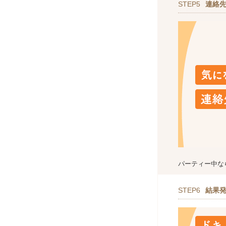
STEP5
連絡
パーティー中な
STEP6
結果