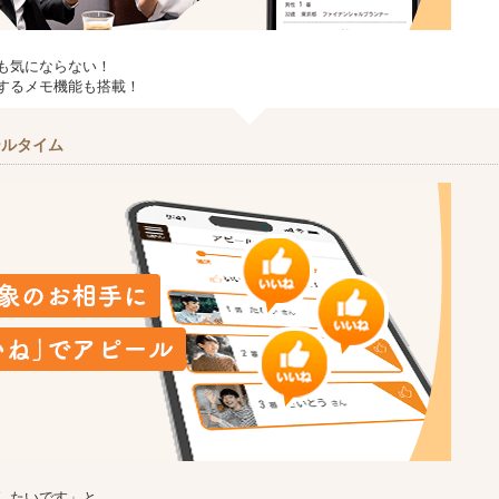
も気にならない！
するメモ機能も搭載！
ールタイム
したいです」と