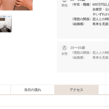
〈年収・職種〉600万円以
男性
自衛官・公務
※いずれかに当
〈理想の関係〉恋人との時
〈結婚感〉 将来を見据
26〜35歳
〈理想の関係〉恋人との時
女性
〈結婚感〉 将来を見据
当日の流れ
アクセス