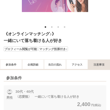
1
2
3
4
《オンラインマッチング♪》
一緒にいて落ち着ける人が好き
プロフィール閲覧が可能
マッチング投票付き♪
参加条件
企画詳細
当日の流れ
アクセス
注意事項
参加条件
30代・40代
〈恋愛観〉 一緒にいて落ち着ける人が好き
男性
2,400
円(税込)