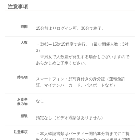
注意事項
時間
15分前よりログイン可。30分で終了。
人数
・3対3～15対15程度で進行。（最少開催人数：3対
3）
※男女で人数差が発生する場合もございますので
あらかじめご了承ください。
持ち物
スマートフォン・顔写真付きの身分証（運転免許
証、マイナンバーカード、パスポートなど）
お食事
なし
飲み物
服装
指定なし（ビデオ通話はありません）
注意事項
・本人確認書類はパーティー開始30分前までにご提
出ください。（21時以降のパーティーは当日の20時