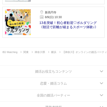
新高円寺
8/9(日) 10:30
13名突破！初心者歓迎♡ボルダリング
《朝活で距離が縮まるスポーツ体験♪》
IBJ Matching
関東
神奈川県
横浜
【神奈川】オンラインの婚活パーティ
婚活お役立ちコンテンツ
恋愛・婚活コラム
全国の婚活パーティー