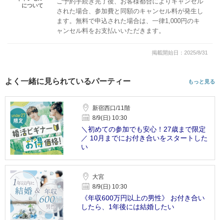
ご予約手続き完了後、お客様都合によりキャンセル
について
された場合、参加費と同額のキャンセル料が発生し
ます。無料で申込された場合は、一律1,000円のキ
ャンセル料をお支払いいただきます。
掲載開始日：2025/8/31
よく一緒に見られているパーティー
もっと見る
新宿西口/11階
8/9(日) 10:30
＼初めての参加でも安心！27歳まで限定
／ 10月までにお付き合いをスタートした
い
大宮
8/9(日) 10:30
《年収600万円以上の男性》 お付き合い
したら、1年後には結婚したい