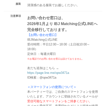
服装
清潔感のある服装でお越しください。
注意事項
お問い合わせ窓口は、
2026年1月より IBJ Matching公式LINEへ
完全移行しております。
【お問い合わせ窓口】
IBJMatching公式LINE
受付時間：平日12:00～18:00（土日祝10:00～
18:00）
定休日 ：毎週火曜日
※お電話でのお問い合わせ窓口は設けておりません。
友だち追加はこちら →
https://page.line.me/opw3471a
ID検索：@opw3471a
＜スマートフォンの使用について＞
本パーティーでは、ご自身のスマートフォンを使用
いたします。アカウントに登録されているメールが
受信可能なスマートフォンをご持参ください。
※メール受信不可、充電切れなどにより端末が使用