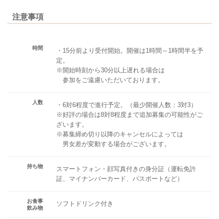
注意事項
時間
・15分前より受付開始。開催は1時間～1時間半を予
定。
※開始時刻から30分以上遅れる場合は
参加をご遠慮いただいております。
人数
・6対6程度で進行予定。（最少開催人数：3対3）
※好評の場合は8対8程度まで追加募集の可能性がご
ざいます。
※募集締め切り以降のキャンセルによっては
男女差が変動する場合がございます。
持ち物
スマートフォン・顔写真付きの身分証（運転免許
証、マイナンバーカード、パスポートなど）
お食事
ソフトドリンク付き
飲み物