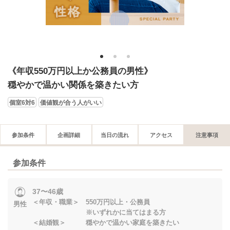
1
2
3
《年収550万円以上か公務員の男性》
穏やかで温かい関係を築きたい方
個室6対6
価値観が合う人がいい
参加条件
企画詳細
当日の流れ
アクセス
注意事項
参加条件
37〜46歳
＜年収・職業＞ 550万円以上・公務員
男性
※いずれかに当てはまる方
＜結婚観＞ 穏やかで温かい家庭を築きたい