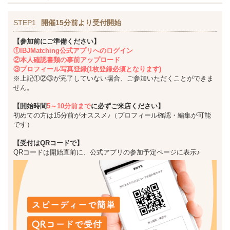
STEP1
開催15分前より受付開始
【参加前にご準備ください】
①IBJMatching公式アプリへのログイン
②本人確認書類の事前アップロード
③プロフィール写真登録(1枚登録必須となります)
※上記①②③が完了していない場合、ご参加いただくことができま
せん。
【開始時間
5～10分前まで
に必ずご来店ください】
初めての方は15分前がオススメ♪（プロフィール確認・編集が可能
です）
【受付はQRコードで】
QRコードは開始直前に、公式アプリの参加予定ページに表示♪