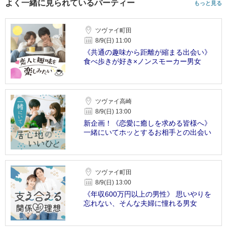
よく一緒に見られているパーティー
もっと見る
ツヴァイ町田
8/9(日) 11:00
《共通の趣味から距離が縮まる出会い》
食べ歩きが好き×ノンスモーカー男女
ツヴァイ高崎
8/9(日) 13:00
新企画！《恋愛に癒しを求める皆様へ》
一緒にいてホッとするお相手との出会い
ツヴァイ町田
8/9(日) 13:00
《年収600万円以上の男性》 思いやりを
忘れない、そんな夫婦に憧れる男女