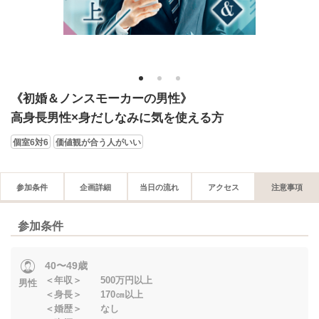
1
2
3
《初婚＆ノンスモーカーの男性》
高身長男性×身だしなみに気を使える方
個室6対6
価値観が合う人がいい
参加条件
企画詳細
当日の流れ
アクセス
注意事項
参加条件
40〜49歳
＜年収＞ 500万円以上
男性
＜身長＞ 170㎝以上
＜婚歴＞ なし