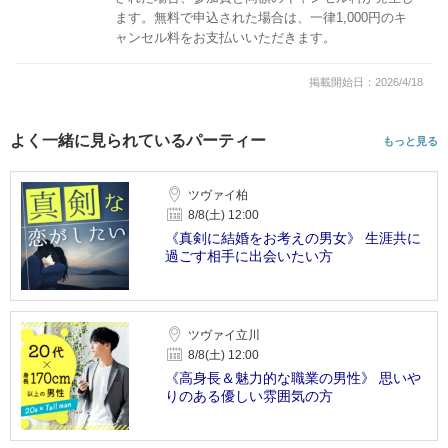
ます。無料で申込された場合は、一律1,000円のキ
ャンセル料をお支払いいただきます。
掲載開始日：2026/4/18
よく一緒に見られているパーティー
もっと見る
ツヴァイ柏
8/8(土) 12:00
《真剣に結婚をお考えの男女》 生涯共に
過ごす相手に出会いたい方
ツヴァイ立川
8/8(土) 12:00
《高身長＆魅力的な職業の男性》 思いや
りのある優しい雰囲気の方