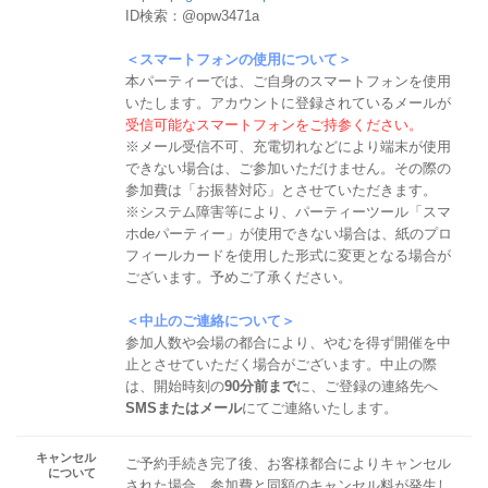
ID検索：@opw3471a
＜スマートフォンの使用について＞
本パーティーでは、ご自身のスマートフォンを使用
いたします。アカウントに登録されているメールが
受信可能なスマートフォンをご持参ください。
※メール受信不可、充電切れなどにより端末が使用
できない場合は、ご参加いただけません。その際の
参加費は「お振替対応」とさせていただきます。
※システム障害等により、パーティーツール「スマ
ホdeパーティー」が使用できない場合は、紙のプロ
フィールカードを使用した形式に変更となる場合が
ございます。予めご了承ください。
＜中止のご連絡について＞
参加人数や会場の都合により、やむを得ず開催を中
止とさせていただく場合がございます。中止の際
は、開始時刻の
90分前まで
に、ご登録の連絡先へ
SMSまたはメール
にてご連絡いたします。
キャンセル
ご予約手続き完了後、お客様都合によりキャンセル
について
された場合、参加費と同額のキャンセル料が発生し