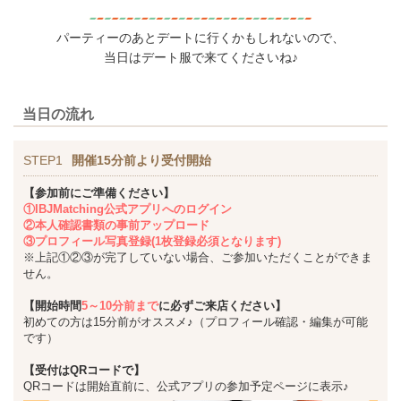
パーティーのあとデートに行くかもしれないので、
当日はデート服で来てくださいね♪
当日の流れ
STEP1
開催15分前より受付開始
【参加前にご準備ください】
①IBJMatching公式アプリへのログイン
②本人確認書類の事前アップロード
③プロフィール写真登録(1枚登録必須となります)
※上記①②③が完了していない場合、ご参加いただくことができま
せん。
【開始時間
5～10分前まで
に必ずご来店ください】
初めての方は15分前がオススメ♪（プロフィール確認・編集が可能
です）
【受付はQRコードで】
QRコードは開始直前に、公式アプリの参加予定ページに表示♪