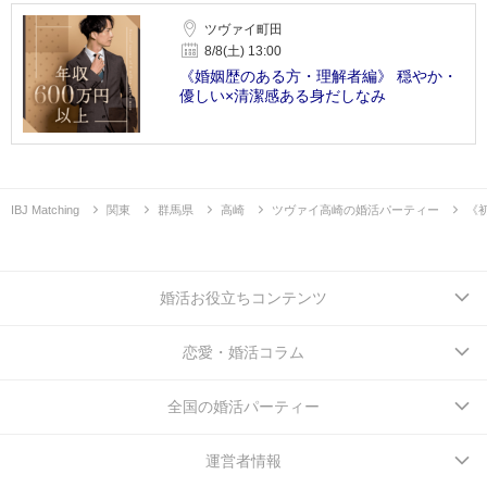
ツヴァイ町田
8/8(土) 13:00
《婚姻歴のある方・理解者編》 穏やか・
優しい×清潔感ある身だしなみ
IBJ Matching
関東
群馬県
高崎
ツヴァイ高崎の婚活パーティー
《
婚活お役立ちコンテンツ
恋愛・婚活コラム
全国の婚活パーティー
運営者情報