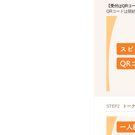
【受付はQRコ
QRコードは開
STEP2
トー