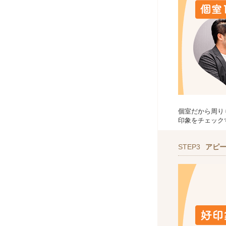
個室だから周り
印象をチェック
STEP3
アピ