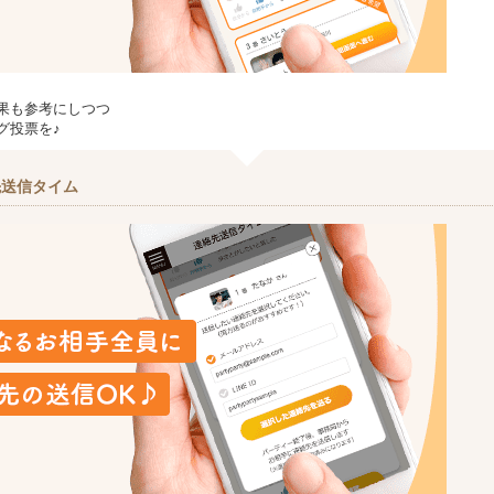
果も参考にしつつ
グ投票を♪
先送信タイム