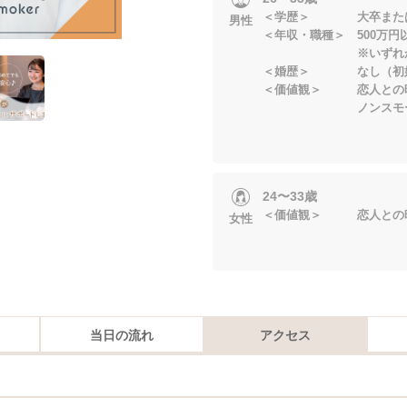
＜学歴＞ 大卒または
男性
＜年収・職種＞ 500万円
※いずれかにあ
＜婚歴＞ なし（初
＜価値観＞ 恋人との時
ノンスモー
24〜33歳
＜価値観＞ 恋人との時
女性
当日の流れ
アクセス