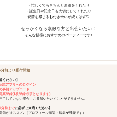
・忙しくてもきちんと連絡をくれたり
・誕生日や記念日も大切にしてくれたり
愛情を感じるお付き合いが続くはず♡
せっかくなら素敵な方と出会いたい！
そんな皆様におすすめのパーティーです♪
5分前より受付開始
備ください】
ing公式アプリへのログイン
の事前アップロード
写真登録(1枚登録必須となります)
完了していない場合、ご参加いただくことができません。
10分前まで
に必ずご来店ください】
5分前がオススメ♪（プロフィール確認・編集が可能です）