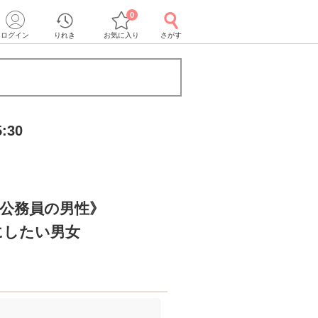
0
ログイン
りれき
お気に入り
さがす
:30
/公務員の男性》
にしたい男女