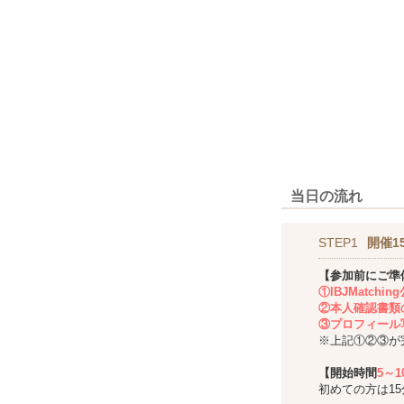
当日の流れ
STEP1
開催1
【参加前にご準
①IBJMatch
②本人確認書類
③プロフィール
※上記①②③が
【開始時間
5～
初めての方は1