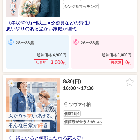
シングルマッチング
《年収600万円以上or公務員などの男性》
思いやりのある温かい家庭が理想
28〜33歳
26〜33歳
通常価格
4,900
円
通常価格
1,000
円
3,000
0
初参加
初参加
円
円
8/30(日)
16:00〜17:30
ツヴァイ柏
個室6対6
価値観が合う人がいい
《一緒にいると笑顔になれる恋人♡》