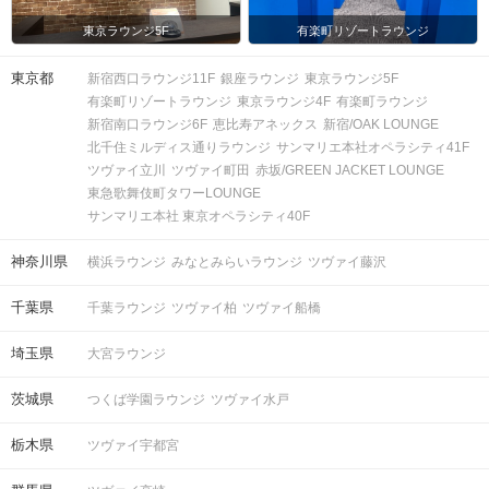
東京ラウンジ5F
有楽町リゾートラウンジ
東京都
新宿西口ラウンジ11F
銀座ラウンジ
東京ラウンジ5F
有楽町リゾートラウンジ
東京ラウンジ4F
有楽町ラウンジ
新宿南口ラウンジ6F
恵比寿アネックス
新宿/OAK LOUNGE
北千住ミルディス通りラウンジ
サンマリエ本社オペラシティ41F
ツヴァイ立川
ツヴァイ町田
赤坂/GREEN JACKET LOUNGE
東急歌舞伎町タワーLOUNGE
サンマリエ本社 東京オペラシティ40F
神奈川県
横浜ラウンジ
みなとみらいラウンジ
ツヴァイ藤沢
千葉県
千葉ラウンジ
ツヴァイ柏
ツヴァイ船橋
埼玉県
大宮ラウンジ
茨城県
つくば学園ラウンジ
ツヴァイ水戸
栃木県
ツヴァイ宇都宮