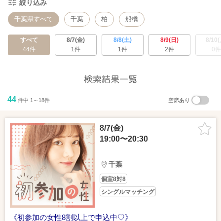
絞り込み
千葉県すべて
千葉
柏
船橋
すべて
8/7(金)
8/8(土)
8/9(日)
8/10(
44件
1件
1件
2件
0件
検索結果一覧
44
件中 1～18件
空席あり
8/7(金)
19:00〜20:30
千葉
個室8対8
シングルマッチング
《初参加の女性8割以上で申込中♡》