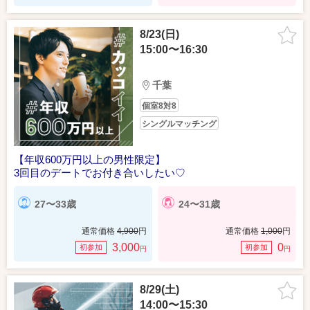
8/23(日)
15:00〜16:30
千葉
個室8対8
シングルマッチング
【年収600万円以上の男性限定】
3回目のデートでお付き合いしたい♡
27〜33歳
24〜31歳
通常価格
4,900
円
通常価格
1,000
円
3,000
0
初参加
初参加
円
円
8/29(土)
14:00〜15:30