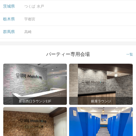
茨城県
つくば
水戸
栃木県
宇都宮
群馬県
高崎
パーティー専用会場
一覧
新宿西口ラウンジ11F
銀座ラウンジ