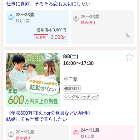
仕事に真剣、そろそろ恋も大切にしたい
28〜33歳
26〜33歳
残り1席
締め切り
通常価格
3,900
円
0
円
3,000
初参加
円
8/8(土)
16:00〜17:30
千葉
個室8対8
シングルマッチング
《年収600万円以上or公務員などの男性》
結婚しても千葉で暮らしたい
24〜31歳
26〜31歳
残り2席
締め切り