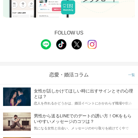
FOLLOW US
恋愛・婚活コラム
一覧
女性が話しかけてほしい時に出すサインとその心理
とは？
恋人を作れるかどうかは、婚活イベントにかかわらず職場や飲み
会の場で女性が話しかけて欲しい時に出すサインに、早く気づい
てアプローチできるかにも左右されます。 これから恋人作りを本
男性から送るLINEでのデートの誘い方！OKをもら
格的に始めようとしている方は、女性が異性を求めて出すサイン
いやすいメッセージのコツは？
をしっかりと理解し、正しい行動に移せるかどうかが重要。 この
気になる女性と出会い、メッセージのやり取りを続けてく中で
記事では、女性が話しかけて欲しい時に出すサインとその心理を
「この人いいな」と感じたら、次はデートに誘いたくなるもの。
詳しく解説した後、婚活イベントで実際にサインを受け取った場