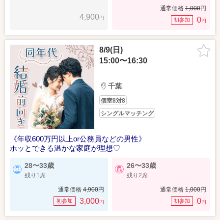
通常価格
1,000
円
4,900
円
0
初参加
円
8/9(日)
15:00〜16:30
千葉
個室8対8
シングルマッチング
《年収600万円以上or公務員などの男性》
ホッとできる温かな家庭が理想♡
28〜33歳
26〜33歳
残り1席
残り2席
通常価格
4,900
円
通常価格
1,000
円
3,000
0
初参加
初参加
円
円