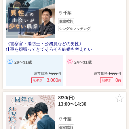
千葉
個室8対8
シングルマッチング
《警察官・消防士・公務員などの男性》
仕事を頑張ってきてそろそろ結婚も考えたい
26〜31歳
24〜31歳
通常価格
4,900
円
通常価格
1,000
円
3,000
0
初参加
初参加
円
円
8/30(日)
13:00〜14:30
千葉
個室8対8