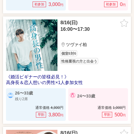
3,000
0
初参加
初参加
円
円
8/16(日)
16:00〜17:30
ツヴァイ柏
個室6対6
性格重視の方と出会う
《婚活ビギナーの皆様必見！》
高身長＆恋人想いの男性×1人参加女性
26〜33歳
24〜33歳
残り2席
通常価格
4,300
円
通常価格
1,000
円
3,800
500
早割
早割
円
円
8/16(日)