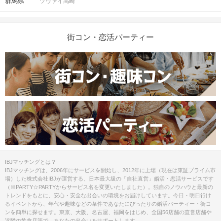
群馬県
ツヴァイ高崎
街コン・恋活パーティー
IBJマッチングとは？
IBJマッチングは、2006年にサービスを開始し、2012年に上場（現在は東証プライム市
場）した株式会社IBJが運営する、日本最大級の「自社直営」婚活・恋活サービスです
（※PARTY☆PARTYからサービス名を変更いたしました）。独自のノウハウと最新の
トレンドをもとに、安心・安全な出会いの環境をお届けしています。今日・明日行け
るイベントから、年代や趣味などの条件であなたにぴったりの婚活パーティー・街コ
ンを簡単に探せます。東京、大阪、名古屋、福岡をはじめ、全国56店舗の直営店舗や
近隣の飲食店等で、あなたの出会いをサポートします。