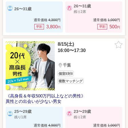
26〜31歳
26〜31歳
残り2席
通常価格
4,300
円
通常価格
1,000
円
3,800
500
早割
早割
円
円
8/15(土)
16:00〜17:30
千葉
個室8対8
複数マッチング
《高身長＆年収500万円以上などの男性》
異性との出会いが少ない男女
25〜29歳
23〜29歳
残り1席
残り2席
通常価格
4,900
円
通常価格
1,000
円