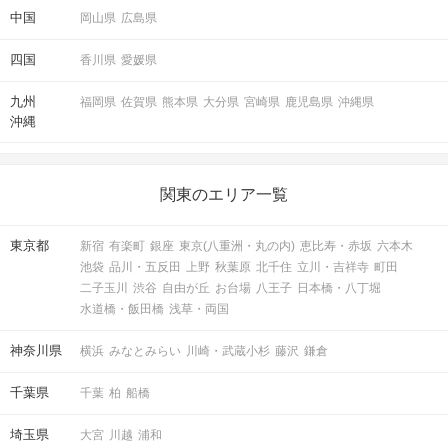
中国
岡山県
広島県
四国
香川県
愛媛県
九州
福岡県
佐賀県
熊本県
大分県
宮崎県
鹿児島県
沖縄県
沖縄
関東のエリア一覧
東京都
新宿
有楽町
銀座
東京(八重洲・丸の内)
恵比寿・赤坂
六本木
池袋
品川・五反田
上野
秋葉原
北千住
立川・吉祥寺
町田
二子玉川
渋谷
自由が丘
お台場
八王子
日本橋・八丁堀
水道橋・飯田橋
浅草・両国
神奈川県
横浜
みなとみらい
川崎・武蔵小杉
藤沢
鎌倉
千葉県
千葉
柏
船橋
埼玉県
大宮
川越
浦和