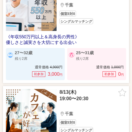
千葉
個室8対8
シングルマッチング
《年収550万円以上＆高身長の男性》
優しさと誠実さを大切にする出会い
27〜32歳
25〜31歳
残り2席
残り2席
通常価格
4,900
円
通常価格
1,000
円
3,000
0
初参加
初参加
円
円
8/13(木)
19:00〜20:30
千葉
個室8対8
シングルマッチング