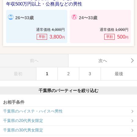
年収500万円以上・公務員などの男性
26〜33歳
24〜33歳
通常価格
4,300
円
通常価格
1,000
円
3,800
500
早割
早割
円
円
前へ
次へ
最初
1
2
3
最後
千葉県のパーティーを絞り込む
お相手条件
千葉県のハイステ・ハイスぺ男性
千葉県の20代男女限定
千葉県の30代男女限定