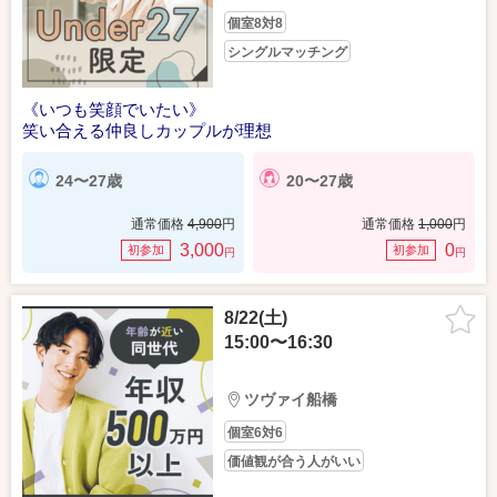
個室8対8
シングルマッチング
《いつも笑顔でいたい》
笑い合える仲良しカップルが理想
24〜27歳
20〜27歳
通常価格
4,900
円
通常価格
1,000
円
3,000
0
初参加
初参加
円
円
8/22(土)
15:00〜16:30
ツヴァイ船橋
個室6対6
価値観が合う人がいい