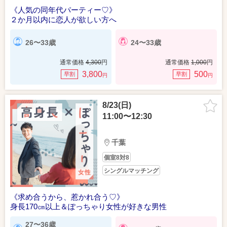
《人気の同年代パーティー♡》
２か月以内に恋人が欲しい方へ
26〜33歳
24〜33歳
通常価格
4,300
円
通常価格
1,000
円
3,800
500
早割
早割
円
円
8/23(日)
11:00〜12:30
千葉
個室8対8
シングルマッチング
《求め合うから、惹かれ合う♡》
身長170㎝以上＆ぽっちゃり女性が好きな男性
27〜36歳