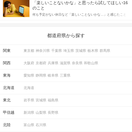
しかし、中には「どう誘ったらいいの？」とお困りの男性もいら
合にどのような行動に繋げるべきかをご紹介していきます。
「楽しいことないかな」と思ったら試してほしい16
っしゃるのではないでしょうか。 そこで今回は、男性から女性へ
のこと
送るLINEでのデートの誘い方のコツをご紹介します。例文も混じ
何も予定がない休日など「楽しいことないかな…」と感じたこと
えながら解説するので、ぜひ参考にしてください。
がある人もいるのでは？ 日常が退屈に感じるなら、いますぐ楽し
いことを始めましょう！ いますぐ楽しい気分になれる対処法か
ら、恋愛・自分磨き・趣味などジャンル別の楽しいことまで、16
の楽しいことアイデアを集めました♪ いままさに楽しいことを探し
都道府県から探す
ている方は必見です。
関東
東京都
神奈川県
千葉県
埼玉県
茨城県
栃木県
群馬県
関西
大阪府
京都府
兵庫県
滋賀県
奈良県
和歌山県
東海
愛知県
静岡県
岐阜県
三重県
北海道
北海道
東北
岩手県
宮城県
福島県
甲信越
新潟県
山梨県
長野県
北陸
富山県
石川県