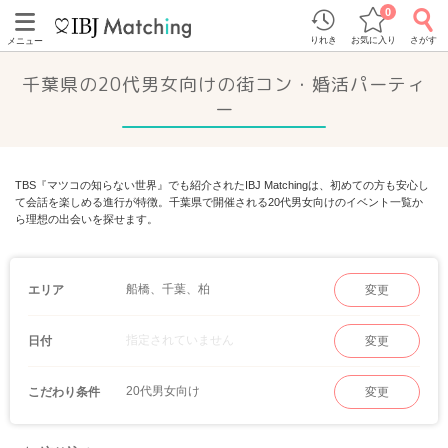
0
りれき
お気に入り
さがす
メニュー
千葉県の20代男女向けの街コン・婚活パーティ
ー
TBS『マツコの知らない世界』でも紹介されたIBJ Matchingは、初めての方も安心し
て会話を楽しめる進行が特徴。千葉県で開催される20代男女向けのイベント一覧か
ら理想の出会いを探せます。
船橋、千葉、柏
エリア
変更
指定されていません
日付
変更
20代男女向け
こだわり条件
変更