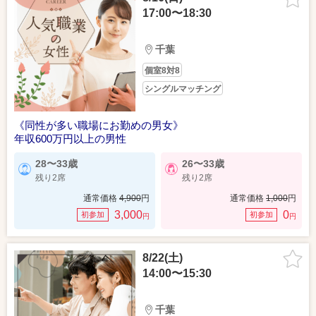
17:00〜18:30
千葉
個室8対8
シングルマッチング
《同性が多い職場にお勤めの男女》
年収600万円以上の男性
28〜33歳
26〜33歳
残り2席
残り2席
通常価格
4,900
円
通常価格
1,000
円
3,000
0
初参加
初参加
円
円
8/22(土)
14:00〜15:30
千葉