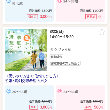
24〜33歳
残り2席
通常価格
4,500
円
通常価格
1,000
円
3,000
0
初参加
初参加
円
円
8/23(日)
14:00〜15:30
ツヴァイ柏
個室6対6
性格重視の方と出会う
《思いやりがあり信頼できる方》
初婚×真剣交際希望の男女
26〜33歳
24〜33歳
通常価格
4,300
円
通常価格
1,000
円
3,800
500
早割
早割
円
円