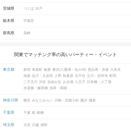
茨城県
つくば
水戸
栃木県
宇都宮
群馬県
高崎
関東でマッチング率の高いパーティー・イベント
東京都
新宿
有楽町
銀座
東京(八重洲・丸の内)
恵比寿・赤坂
六本木
池袋
品川・五反田
上野
秋葉原
北千住
立川・吉祥寺
町田
二子玉川
渋谷
自由が丘
お台場
八王子
日本橋・八丁堀
水道橋・飯田橋
浅草・両国
神奈川県
横浜
みなとみらい
川崎・武蔵小杉
藤沢
鎌倉
千葉県
千葉
柏
船橋
埼玉県
大宮
川越
浦和