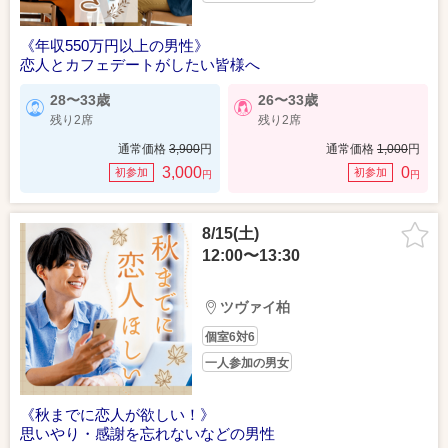
《年収550万円以上の男性》
恋人とカフェデートがしたい皆様へ
28〜33歳
26〜33歳
残り2席
残り2席
通常価格
3,900
円
通常価格
1,000
円
3,000
0
初参加
初参加
円
円
8/15(土)
12:00〜13:30
ツヴァイ柏
個室6対6
一人参加の男女
《秋までに恋人が欲しい！》
思いやり・感謝を忘れないなどの男性