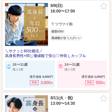
8/9(日)
16:00〜17:00
ツヴァイ柏
個室6対6
価値観が合う人がいい
＼サクッと60分婚活／
高身長男性×同じ価値観で安心♡仲良しカップル
26〜31歳
24〜31歳
残り1席
残り1席
通常価格
4,300
円
通常価格
1,000
円
3,800
500
早割
早割
円
円
8/11(火・祝)
13:00〜14:30