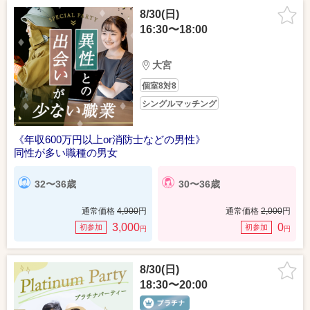
8/30(日)
16:30〜18:00
大宮
個室8対8
シングルマッチング
《年収600万円以上or消防士などの男性》
同性が多い職種の男女
32〜36歳
30〜36歳
通常価格
4,900
円
通常価格
2,000
円
3,000
0
初参加
初参加
円
円
8/30(日)
18:30〜20:00