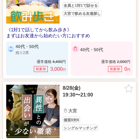
全員と1対1で話せる
大宮で飲める友達探し
《1対1で話してから飲み歩き》
まずはお友達から始めたい方におすすめ
40代・50代
40代・50代
残り2席
通常価格
4,400
円
通常価格
2,000
円
3,000
0
初参加
初参加
円
円
8/28(金)
19:30〜21:00
大宮
個室8対8
シングルマッチング