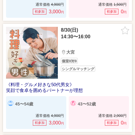
通常価格
4,900
円
通常価格
1,500
円
3,000
0
初参加
初参加
円
円
8/30(日)
14:30〜16:00
大宮
個室8対8
シングルマッチング
《料理・グルメ好きな50代男女》
笑顔で食卓を囲めるパートナーが理想
45〜54歳
43〜52歳
通常価格
4,900
円
通常価格
2,900
円
3,000
0
初参加
初参加
円
円