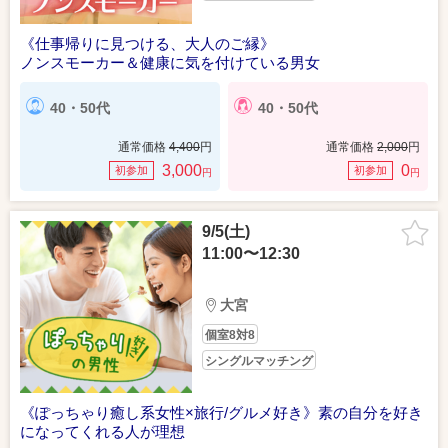
《仕事帰りに見つける、大人のご縁》
ノンスモーカー＆健康に気を付けている男女
40・50代
40・50代
通常価格
4,400
円
通常価格
2,000
円
3,000
0
初参加
初参加
円
円
9/5(土)
11:00〜12:30
大宮
個室8対8
シングルマッチング
《ぽっちゃり癒し系女性×旅行/グルメ好き》素の自分を好き
になってくれる人が理想