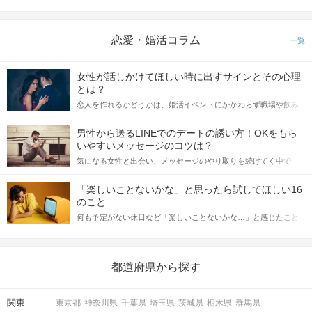
恋愛・婚活コラム
一覧
女性が話しかけてほしい時に出すサインとその心理
とは？
恋人を作れるかどうかは、婚活イベントにかかわらず職場や飲み
会の場で女性が話しかけて欲しい時に出すサインに、早く気づい
てアプローチできるかにも左右されます。 これから恋人作りを本
男性から送るLINEでのデートの誘い方！OKをもら
格的に始めようとしている方は、女性が異性を求めて出すサイン
いやすいメッセージのコツは？
をしっかりと理解し、正しい行動に移せるかどうかが重要。 この
気になる女性と出会い、メッセージのやり取りを続けてく中で
記事では、女性が話しかけて欲しい時に出すサインとその心理を
「この人いいな」と感じたら、次はデートに誘いたくなるもの。
詳しく解説した後、婚活イベントで実際にサインを受け取った場
しかし、中には「どう誘ったらいいの？」とお困りの男性もいら
合にどのような行動に繋げるべきかをご紹介していきます。
「楽しいことないかな」と思ったら試してほしい16
っしゃるのではないでしょうか。 そこで今回は、男性から女性へ
のこと
送るLINEでのデートの誘い方のコツをご紹介します。例文も混じ
何も予定がない休日など「楽しいことないかな…」と感じたこと
えながら解説するので、ぜひ参考にしてください。
がある人もいるのでは？ 日常が退屈に感じるなら、いますぐ楽し
いことを始めましょう！ いますぐ楽しい気分になれる対処法か
ら、恋愛・自分磨き・趣味などジャンル別の楽しいことまで、16
の楽しいことアイデアを集めました♪ いままさに楽しいことを探し
都道府県から探す
ている方は必見です。
関東
東京都
神奈川県
千葉県
埼玉県
茨城県
栃木県
群馬県