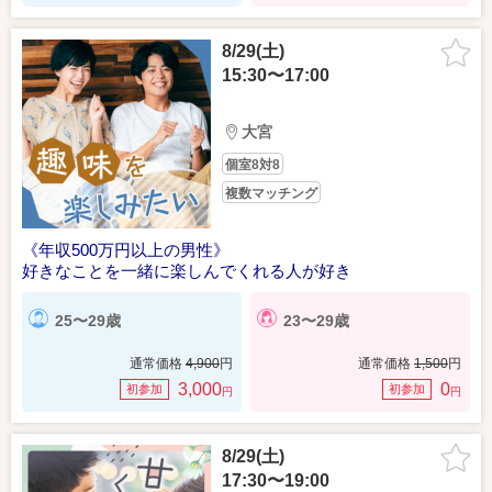
8/29(土)
15:30〜17:00
大宮
個室8対8
複数マッチング
《年収500万円以上の男性》
好きなことを一緒に楽しんでくれる人が好き
25〜29歳
23〜29歳
通常価格
4,900
円
通常価格
1,500
円
3,000
0
初参加
初参加
円
円
8/29(土)
17:30〜19:00