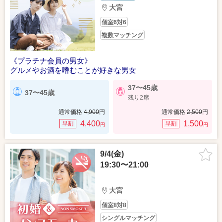
大宮
個室6対6
複数マッチング
《プラチナ会員の男女》
グルメやお酒を嗜むことが好きな男女
37〜45歳
37〜45歳
残り2席
通常価格
4,900
円
通常価格
2,500
円
4,400
1,500
早割
早割
円
円
9/4(金)
19:30〜21:00
大宮
個室8対8
シングルマッチング