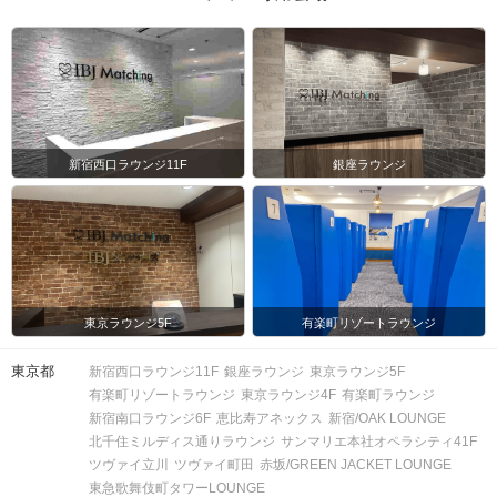
新宿西口ラウンジ11F
銀座ラウンジ
東京ラウンジ5F
有楽町リゾートラウンジ
東京都
新宿西口ラウンジ11F
銀座ラウンジ
東京ラウンジ5F
有楽町リゾートラウンジ
東京ラウンジ4F
有楽町ラウンジ
新宿南口ラウンジ6F
恵比寿アネックス
新宿/OAK LOUNGE
北千住ミルディス通りラウンジ
サンマリエ本社オペラシティ41F
ツヴァイ立川
ツヴァイ町田
赤坂/GREEN JACKET LOUNGE
東急歌舞伎町タワーLOUNGE