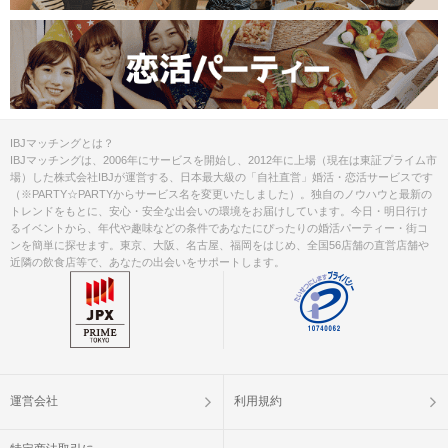
IBJマッチングとは？
IBJマッチングは、2006年にサービスを開始し、2012年に上場（現在は東証プライム市
場）した株式会社IBJが運営する、日本最大級の「自社直営」婚活・恋活サービスです
（※PARTY☆PARTYからサービス名を変更いたしました）。独自のノウハウと最新の
トレンドをもとに、安心・安全な出会いの環境をお届けしています。今日・明日行け
るイベントから、年代や趣味などの条件であなたにぴったりの婚活パーティー・街コ
ンを簡単に探せます。東京、大阪、名古屋、福岡をはじめ、全国56店舗の直営店舗や
近隣の飲食店等で、あなたの出会いをサポートします。
運営会社
利用規約