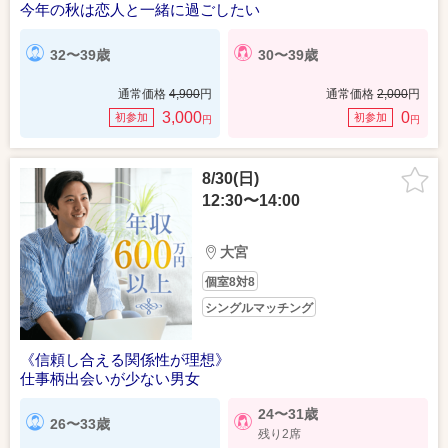
今年の秋は恋人と一緒に過ごしたい
32〜39歳
30〜39歳
通常価格
4,900
円
通常価格
2,000
円
3,000
0
初参加
初参加
円
円
8/30(日)
12:30〜14:00
大宮
個室8対8
シングルマッチング
《信頼し合える関係性が理想》
仕事柄出会いが少ない男女
24〜31歳
26〜33歳
残り2席