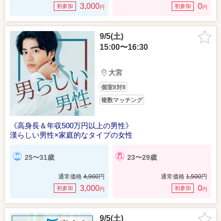
3,000
0
初参加
初参加
円
円
9/5(土)
15:00〜16:30
大宮
個室8対8
複数マッチング
《高身長＆年収500万円以上の男性》
漢らしい男性×家庭的なタイプの女性
25〜31歳
23〜29歳
通常価格
4,900
円
通常価格
1,500
円
3,000
0
初参加
初参加
円
円
9/5(土)