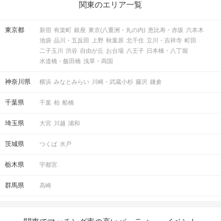
関東のエリア一覧
東京都
新宿
有楽町
銀座
東京(八重洲・丸の内)
恵比寿・赤坂
六本木
池袋
品川・五反田
上野
秋葉原
北千住
立川・吉祥寺
町田
二子玉川
渋谷
自由が丘
お台場
八王子
日本橋・八丁堀
水道橋・飯田橋
浅草・両国
神奈川県
横浜
みなとみらい
川崎・武蔵小杉
藤沢
鎌倉
千葉県
千葉
柏
船橋
埼玉県
大宮
川越
浦和
茨城県
つくば
水戸
栃木県
宇都宮
群馬県
高崎