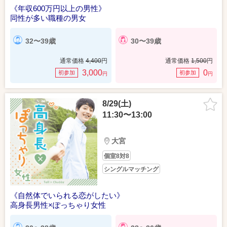
《年収600万円以上の男性》
同性が多い職種の男女
32〜39歳
30〜39歳
通常価格
4,400
円
通常価格
1,500
円
3,000
0
初参加
初参加
円
円
8/29(土)
11:30〜13:00
大宮
個室8対8
シングルマッチング
《自然体でいられる恋がしたい》
高身長男性×ぽっちゃり女性