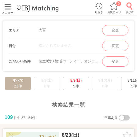
0
りれき
お気に入り
さがす
メニュー
大宮
エリア
変更
指定されていません
日付
変更
個室8対8 婚活パーティー、オンラインマッチング
こだわり条件
変更
すべて
8/8(土)
8/9(日)
8/10(月)
8/11(
21件
0件
5件
0件
5件
検索結果一覧
109
件中 37～54件
空席あり
8/23(日)