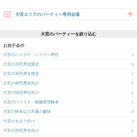
大宮エリアのパーティー専用会場
大宮のパーティーを絞り込む
お相手条件
大宮のハイステ・ハイスぺ男性
大宮ラウンジ
大宮の20代男女限定
楽しい出会いも、真剣な出会いも、 大宮
ラウンジで叶えよう
大宮の30代男女限定
大宮の40代男女向け
大宮の50代男女向け
大宮のバツイチ・婚姻歴理解者
大宮の映画など共通の趣味
大宮のオタク向け
大宮の20代男女向け