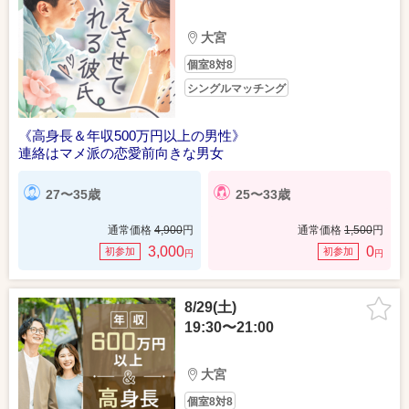
大宮
個室8対8
シングルマッチング
《高身長＆年収500万円以上の男性》
連絡はマメ派の恋愛前向きな男女
27〜35歳
25〜33歳
通常価格
4,900
円
通常価格
1,500
円
3,000
0
初参加
初参加
円
円
8/29(土)
19:30〜21:00
大宮
個室8対8