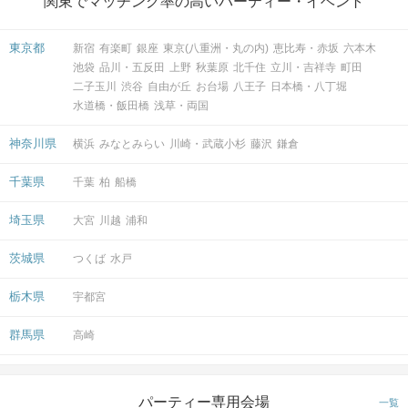
関東でマッチング率の高いパーティー・イベント
東京都
新宿
有楽町
銀座
東京(八重洲・丸の内)
恵比寿・赤坂
六本木
池袋
品川・五反田
上野
秋葉原
北千住
立川・吉祥寺
町田
二子玉川
渋谷
自由が丘
お台場
八王子
日本橋・八丁堀
水道橋・飯田橋
浅草・両国
神奈川県
横浜
みなとみらい
川崎・武蔵小杉
藤沢
鎌倉
千葉県
千葉
柏
船橋
埼玉県
大宮
川越
浦和
茨城県
つくば
水戸
栃木県
宇都宮
群馬県
高崎
パーティー専用会場
一覧