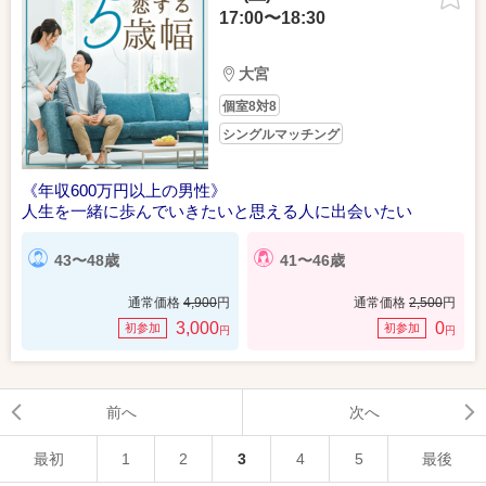
17:00〜18:30
大宮
個室8対8
シングルマッチング
《年収600万円以上の男性》
人生を一緒に歩んでいきたいと思える人に出会いたい
43〜48歳
41〜46歳
通常価格
4,900
円
通常価格
2,500
円
3,000
0
初参加
初参加
円
円
前へ
次へ
最初
1
2
3
4
5
最後