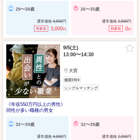
29〜38歳
26〜35歳
通常価格
4,500
円
通常価格
2,500
円
3,000
0
初参加
初参加
円
円
9/5(土)
13:00〜14:30
大宮
個室8対8
シングルマッチング
《年収550万円以上の男性》
同性が多い職種の男女
32〜39歳
32〜39歳
通常価格
4,900
円
通常価格
2,000
円