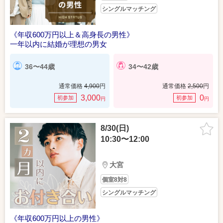
シングルマッチング
《年収600万円以上＆高身長の男性》
一年以内に結婚が理想の男女
36〜44歳
34〜42歳
通常価格
4,900
円
通常価格
2,500
円
3,000
0
初参加
初参加
円
円
8/30(日)
10:30〜12:00
大宮
個室8対8
シングルマッチング
《年収600万円以上の男性》