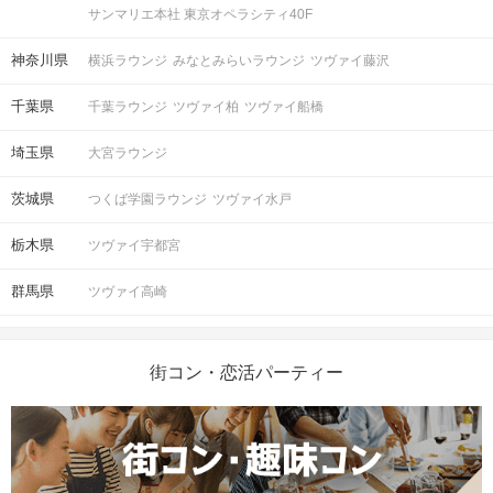
サンマリエ本社 東京オペラシティ40F
神奈川県
横浜ラウンジ
みなとみらいラウンジ
ツヴァイ藤沢
千葉県
千葉ラウンジ
ツヴァイ柏
ツヴァイ船橋
埼玉県
大宮ラウンジ
茨城県
つくば学園ラウンジ
ツヴァイ水戸
栃木県
ツヴァイ宇都宮
群馬県
ツヴァイ高崎
街コン・恋活パーティー