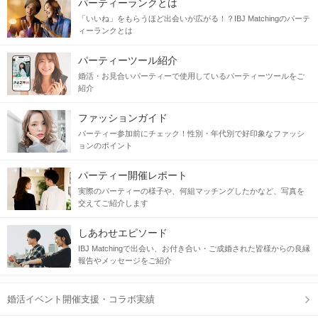
パーティーランクとは
「いいね」をもらうほど出会いが広がる！？IBJ Matchingのパーテ
ィーランクとは
パーティーツール紹介
婚活・お見合いパーティーで使用しているパーティーツールをご
紹介
ファッションガイド
パーティー参加前にチェック！性別・年代別で好印象なファッシ
ョンのポイント
パーティー開催レポート
実際のパーティーの様子や、何組マッチングしたかなど、写真を
交えてご紹介します
しあわせエピソード
IBJ Matchingで出会い、お付き合い・ご成婚された皆様からの良縁
報告やメッセージをご紹介
婚活イベント開催支援・コラボ実績