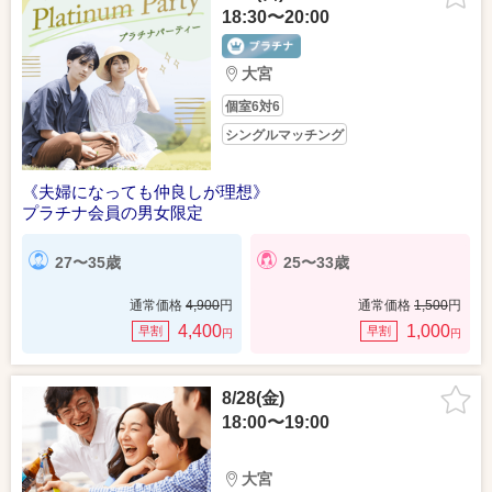
18:30〜20:00
大宮
個室6対6
シングルマッチング
《夫婦になっても仲良しが理想》
プラチナ会員の男女限定
27〜35歳
25〜33歳
通常価格
4,900
円
通常価格
1,500
円
4,400
1,000
早割
早割
円
円
8/28(金)
18:00〜19:00
大宮