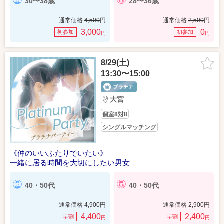
30〜38歳
28〜36歳
通常価格
4,500
円
通常価格
2,500
円
3,000
0
初参加
初参加
円
円
8/29(土)
13:30〜15:00
大宮
個室8対8
シングルマッチング
《仲のいいふたりでいたい》
一緒に居る時間を大切にしたい男女
40・50代
40・50代
通常価格
4,900
円
通常価格
2,900
円
4,400
2,400
早割
早割
円
円