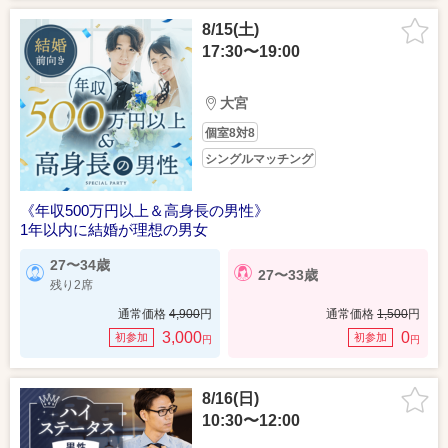
8/15(土)
17:30〜19:00
大宮
個室8対8
シングルマッチング
《年収500万円以上＆高身長の男性》
1年以内に結婚が理想の男女
27〜34歳
27〜33歳
残り2席
通常価格
4,900
円
通常価格
1,500
円
3,000
0
初参加
初参加
円
円
8/16(日)
10:30〜12:00