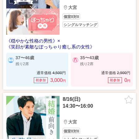
大宮
個室8対8
シングルマッチング
《穏やかな性格の男性》×
《笑顔が素敵なぽっちゃり癒し系の女性》
37〜46歳
35〜43歳
残り2席
残り2席
通常価格
4,500
円
通常価格
2,900
円
3,000
0
初参加
初参加
円
円
8/16(日)
14:30〜16:00
大宮
個室8対8