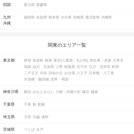
四国
香川県
愛媛県
九州
福岡県
佐賀県
熊本県
大分県
宮崎県
鹿児島県
沖縄県
沖縄
関東のエリア一覧
東京都
新宿
有楽町
銀座
東京(八重洲・丸の内)
恵比寿・赤坂
六本木
池袋
品川・五反田
上野
秋葉原
北千住
立川・吉祥寺
町田
二子玉川
渋谷
自由が丘
お台場
八王子
日本橋・八丁堀
水道橋・飯田橋
浅草・両国
神奈川県
横浜
みなとみらい
川崎・武蔵小杉
藤沢
鎌倉
千葉県
千葉
柏
船橋
埼玉県
大宮
川越
浦和
茨城県
つくば
水戸