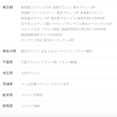
東京都
新宿西口ラウンジ11F
銀座ラウンジ
東京ラウンジ5F
有楽町リゾートラウンジ
東京ラウンジ4F
有楽町ラウンジ
新宿南口ラウンジ6F
恵比寿アネックス
新宿/OAK LOUNGE
北千住ミルディス通りラウンジ
サンマリエ本社オペラシティ41F
ツヴァイ立川
ツヴァイ町田
赤坂/GREEN JACKET LOUNGE
東急歌舞伎町タワーLOUNGE
サンマリエ本社 東京オペラシティ40F
神奈川県
横浜ラウンジ
みなとみらいラウンジ
ツヴァイ藤沢
千葉県
千葉ラウンジ
ツヴァイ柏
ツヴァイ船橋
埼玉県
大宮ラウンジ
茨城県
つくば学園ラウンジ
ツヴァイ水戸
栃木県
ツヴァイ宇都宮
群馬県
ツヴァイ高崎