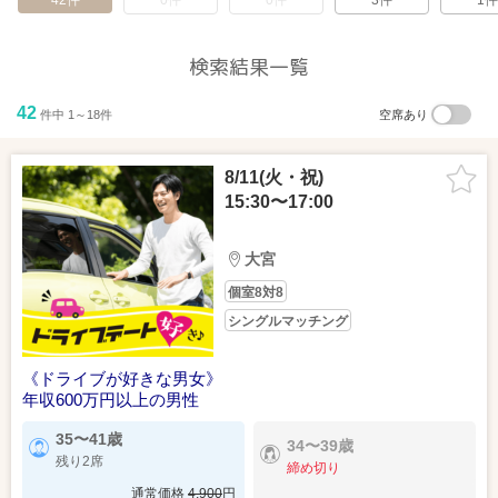
42件
0件
0件
3件
1件
検索結果一覧
42
件中 1～18件
空席あり
8/11(火・祝)
15:30〜17:00
大宮
個室8対8
シングルマッチング
《ドライブが好きな男女》
年収600万円以上の男性
35〜41歳
34〜39歳
残り2席
締め切り
通常価格
4,900
円