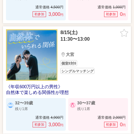
通常価格
4,500
円
通常価格
1,000
円
3,000
0
初参加
初参加
円
円
8/15(土)
11:30〜13:00
大宮
個室8対8
シングルマッチング
《年収600万円以上の男性》
自然体で楽しめる関係性が理想
32〜39歳
30〜37歳
残り1席
残り1席
通常価格
4,900
円
通常価格
2,000
円
3,000
0
初参加
初参加
円
円