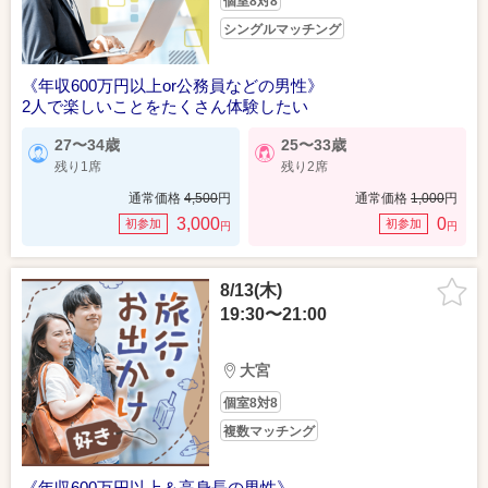
個室8対8
シングルマッチング
《年収600万円以上or公務員などの男性》
2人で楽しいことをたくさん体験したい
27〜34歳
25〜33歳
残り1席
残り2席
通常価格
4,500
円
通常価格
1,000
円
3,000
0
初参加
初参加
円
円
8/13(木)
19:30〜21:00
大宮
個室8対8
複数マッチング
《年収600万円以上＆高身長の男性》