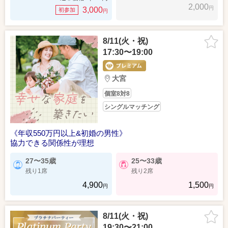
2,000
円
3,000
初参加
円
8/11(火・祝)
17:30〜19:00
大宮
個室8対8
シングルマッチング
《年収550万円以上&初婚の男性》
協力できる関係性が理想
27〜35歳
25〜33歳
残り1席
残り2席
4,900
1,500
円
円
8/11(火・祝)
19:30〜21:00