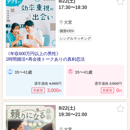
8/22(土)
17:30〜18:30
大宮
個室6対6
シングルマッチング
《年収600万円以上の男性》
1時間婚活×再会後トークありの真剣恋活
35〜41歳
35〜41歳
通常価格
4,900
円
通常価格
2,500
円
3,000
0
初参加
初参加
円
円
8/22(土)
19:30〜21:00
大宮