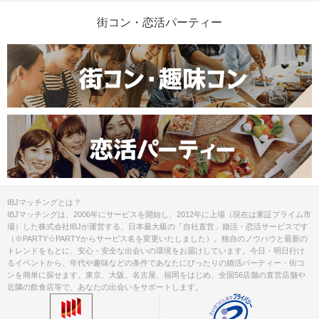
街コン・恋活パーティー
IBJマッチングとは？
IBJマッチングは、2006年にサービスを開始し、2012年に上場（現在は東証プライム市
場）した株式会社IBJが運営する、日本最大級の「自社直営」婚活・恋活サービスです
（※PARTY☆PARTYからサービス名を変更いたしました）。独自のノウハウと最新の
トレンドをもとに、安心・安全な出会いの環境をお届けしています。今日・明日行け
るイベントから、年代や趣味などの条件であなたにぴったりの婚活パーティー・街コ
ンを簡単に探せます。東京、大阪、名古屋、福岡をはじめ、全国56店舗の直営店舗や
近隣の飲食店等で、あなたの出会いをサポートします。