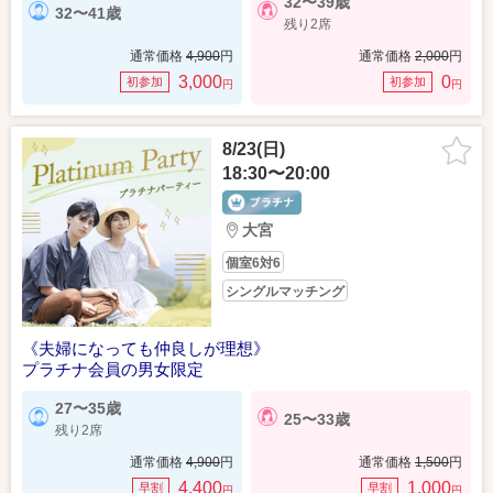
32〜39歳
32〜41歳
残り2席
通常価格
4,900
円
通常価格
2,000
円
3,000
0
初参加
初参加
円
円
8/23(日)
18:30〜20:00
大宮
個室6対6
シングルマッチング
《夫婦になっても仲良しが理想》
プラチナ会員の男女限定
27〜35歳
25〜33歳
残り2席
通常価格
4,900
円
通常価格
1,500
円
4,400
1,000
早割
早割
円
円