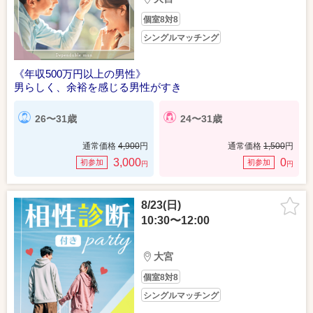
個室8対8
シングルマッチング
《年収500万円以上の男性》
男らしく、余裕を感じる男性がすき
26〜31歳
24〜31歳
通常価格
4,900
円
通常価格
1,500
円
3,000
0
初参加
初参加
円
円
8/23(日)
10:30〜12:00
大宮
個室8対8
シングルマッチング