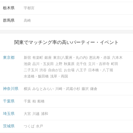
栃木県
宇都宮
群馬県
高崎
関東でマッチング率の高いパーティー・イベント
東京都
新宿
有楽町
銀座
東京(八重洲・丸の内)
恵比寿・赤坂
六本木
池袋
品川・五反田
上野
秋葉原
北千住
立川・吉祥寺
町田
二子玉川
渋谷
自由が丘
お台場
八王子
日本橋・八丁堀
水道橋・飯田橋
浅草・両国
神奈川県
横浜
みなとみらい
川崎・武蔵小杉
藤沢
鎌倉
千葉県
千葉
柏
船橋
埼玉県
大宮
川越
浦和
茨城県
つくば
水戸