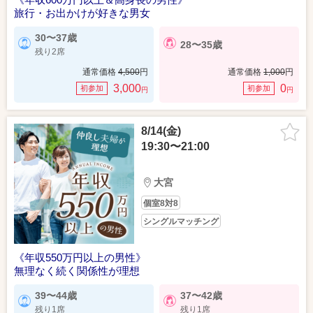
旅行・お出かけが好きな男女
30〜37歳
28〜35歳
残り2席
通常価格
4,500
円
通常価格
1,000
円
3,000
0
初参加
初参加
円
円
8/14(金)
19:30〜21:00
大宮
個室8対8
シングルマッチング
《年収550万円以上の男性》
無理なく続く関係性が理想
39〜44歳
37〜42歳
残り1席
残り1席