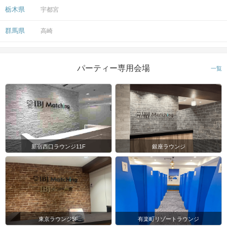
栃木県
宇都宮
群馬県
高崎
パーティー専用会場
一覧
新宿西口ラウンジ11F
銀座ラウンジ
東京ラウンジ5F
有楽町リゾートラウンジ