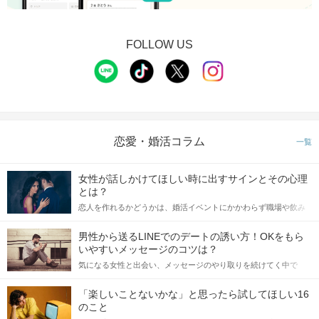
FOLLOW US
恋愛・婚活コラム
一覧
女性が話しかけてほしい時に出すサインとその心理
とは？
恋人を作れるかどうかは、婚活イベントにかかわらず職場や飲み
会の場で女性が話しかけて欲しい時に出すサインに、早く気づい
てアプローチできるかにも左右されます。 これから恋人作りを本
男性から送るLINEでのデートの誘い方！OKをもら
格的に始めようとしている方は、女性が異性を求めて出すサイン
いやすいメッセージのコツは？
をしっかりと理解し、正しい行動に移せるかどうかが重要。 この
気になる女性と出会い、メッセージのやり取りを続けてく中で
記事では、女性が話しかけて欲しい時に出すサインとその心理を
「この人いいな」と感じたら、次はデートに誘いたくなるもの。
詳しく解説した後、婚活イベントで実際にサインを受け取った場
しかし、中には「どう誘ったらいいの？」とお困りの男性もいら
合にどのような行動に繋げるべきかをご紹介していきます。
「楽しいことないかな」と思ったら試してほしい16
っしゃるのではないでしょうか。 そこで今回は、男性から女性へ
のこと
送るLINEでのデートの誘い方のコツをご紹介します。例文も混じ