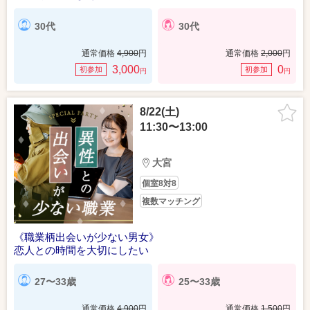
30代
30代
通常価格
4,900
円
通常価格
2,000
円
3,000
0
初参加
初参加
円
円
8/22(土)
11:30〜13:00
大宮
個室8対8
複数マッチング
《職業柄出会いが少ない男女》
恋人との時間を大切にしたい
27〜33歳
25〜33歳
通常価格
4,900
円
通常価格
1,500
円