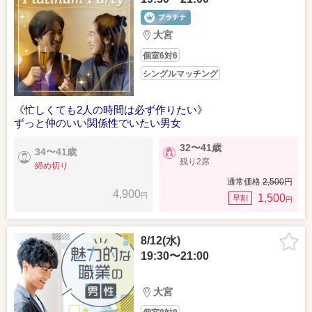
大宮
個室6対6
シングルマッチング
《忙しくても2人の時間は必ず作りたい》
ずっと仲のいい関係性でいたい男女
32〜41歳
34〜41歳
残り2席
締め切り
通常価格
2,500
円
4,900
円
1,500
早割
円
8/12(水)
19:30〜21:00
大宮