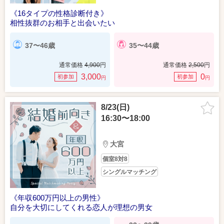
《16タイプの性格診断付き》
相性抜群のお相手と出会いたい
37〜46歳
35〜44歳
通常価格
4,900
円
通常価格
2,500
円
3,000
0
初参加
初参加
円
円
8/23(日)
16:30〜18:00
大宮
個室8対8
シングルマッチング
《年収600万円以上の男性》
自分を大切にしてくれる恋人が理想の男女