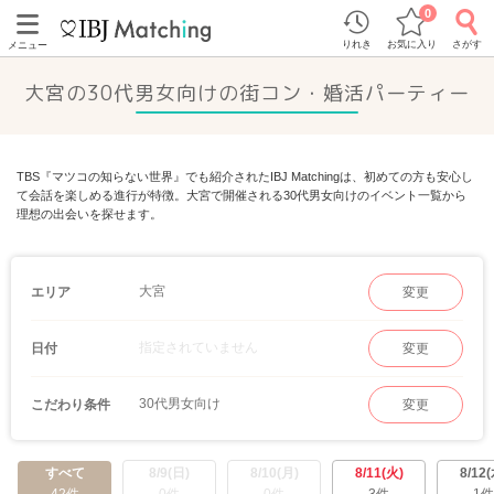
0
りれき
お気に入り
さがす
メニュー
大宮の30代男女向けの街コン・婚活パーティー
TBS『マツコの知らない世界』でも紹介されたIBJ Matchingは、初めての方も安心し
て会話を楽しめる進行が特徴。大宮で開催される30代男女向けのイベント一覧から
理想の出会いを探せます。
大宮
エリア
変更
指定されていません
日付
変更
30代男女向け
こだわり条件
変更
すべて
8/9(日)
8/10(月)
8/11(火)
8/12(