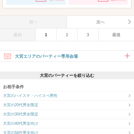
前へ
次へ
最初
1
2
3
最後
大宮エリアのパーティー専用会場
大宮のパーティーを絞り込む
お相手条件
大宮のハイステ・ハイスぺ男性
大宮ラウンジ
大宮の20代男女限定
楽しい出会いも、真剣な出会いも、 大宮
ラウンジで叶えよう
大宮の30代男女限定
大宮の40代男女向け
大宮の50代男女向け