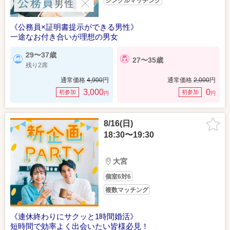
シングルマッチング
《公務員×証明書提示ができる男性》
一途なお付き合いが理想の男女
29〜37歳
27〜35歳
残り2席
通常価格
4,900
円
通常価格
2,000
円
3,000
0
初参加
初参加
円
円
8/16(日)
18:30〜19:30
大宮
個室6対6
複数マッチング
《連休終わりにサクッと1時間婚活》
短時間で効率よく出会いたい皆様必見！