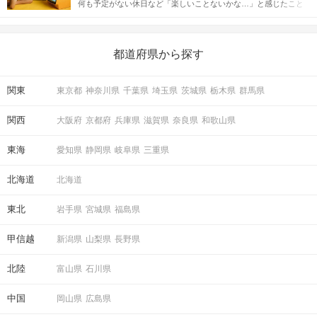
何も予定がない休日など「楽しいことないかな…」と感じたこと
えながら解説するので、ぜひ参考にしてください。
がある人もいるのでは？ 日常が退屈に感じるなら、いますぐ楽し
いことを始めましょう！ いますぐ楽しい気分になれる対処法か
ら、恋愛・自分磨き・趣味などジャンル別の楽しいことまで、16
の楽しいことアイデアを集めました♪ いままさに楽しいことを探し
都道府県から探す
ている方は必見です。
関東
東京都
神奈川県
千葉県
埼玉県
茨城県
栃木県
群馬県
関西
大阪府
京都府
兵庫県
滋賀県
奈良県
和歌山県
東海
愛知県
静岡県
岐阜県
三重県
北海道
北海道
東北
岩手県
宮城県
福島県
甲信越
新潟県
山梨県
長野県
北陸
富山県
石川県
中国
岡山県
広島県