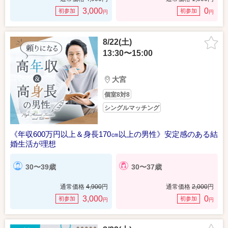
3,000
0
初参加
初参加
円
円
8/22(土)
13:30〜15:00
大宮
個室8対8
シングルマッチング
《年収600万円以上＆身長170㎝以上の男性》安定感のある結
婚生活が理想
30〜39歳
30〜37歳
通常価格
4,900
円
通常価格
2,000
円
3,000
0
初参加
初参加
円
円