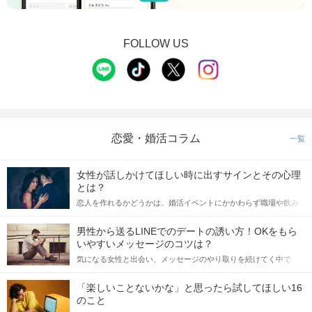
FOLLOW US
恋愛・婚活コラム
一覧
女性が話しかけてほしい時に出すサインとその心理
とは？
恋人を作れるかどうかは、婚活イベントにかかわらず職場や飲み
会の場で女性が話しかけて欲しい時に出すサインに、早く気づい
てアプローチできるかにも左右されます。 これから恋人作りを本
男性から送るLINEでのデートの誘い方！OKをもら
格的に始めようとしている方は、女性が異性を求めて出すサイン
いやすいメッセージのコツは？
をしっかりと理解し、正しい行動に移せるかどうかが重要。 この
気になる女性と出会い、メッセージのやり取りを続けてく中で
記事では、女性が話しかけて欲しい時に出すサインとその心理を
「この人いいな」と感じたら、次はデートに誘いたくなるもの。
詳しく解説した後、婚活イベントで実際にサインを受け取った場
しかし、中には「どう誘ったらいいの？」とお困りの男性もいら
合にどのような行動に繋げるべきかをご紹介していきます。
「楽しいことないかな」と思ったら試してほしい16
っしゃるのではないでしょうか。 そこで今回は、男性から女性へ
のこと
送るLINEでのデートの誘い方のコツをご紹介します。例文も混じ