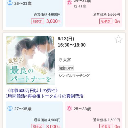
24〜31歳
26〜31歳
残り1席
通常価格
4,900
円
通常価格
1,500
円
3,000
0
初参加
初参加
円
円
9/13(日)
16:30〜18:00
大宮
個室8対8
シングルマッチング
《年収600万円以上の男性》
1時間婚活×再会後トークありの真剣恋活
27〜35歳
25〜33歳
通常価格
4,900
円
通常価格
1,500
円
3,000
0
初参加
初参加
円
円