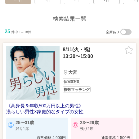
25件
0件
0件
2件
1件
検索結果一覧
25
件中 1～18件
空席あり
8/11(火・祝)
13:30〜15:00
大宮
個室8対8
複数マッチング
《高身長＆年収500万円以上の男性》
漢らしい男性×家庭的なタイプの女性
25〜31歳
23〜29歳
残り1席
残り2席
通常価格
4,900
円
通常価格
1,500
円