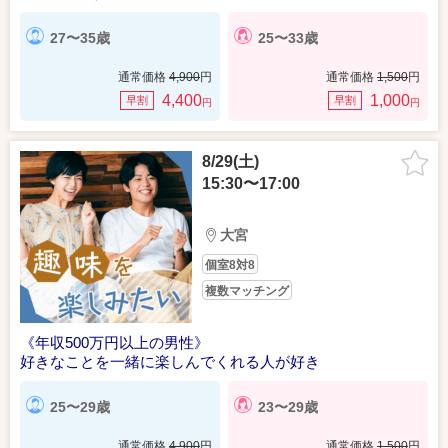
27〜35歳
25〜33歳
通常価格
4,900
円
通常価格
1,500
円
4,400
1,000
早割
早割
円
円
8/29(土)
15:30〜17:00
大宮
個室8対8
複数マッチング
《年収500万円以上の男性》
好きなことを一緒に楽しんでくれる人が好き
25〜29歳
23〜29歳
通常価格
4,900
円
通常価格
1,500
円