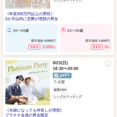
シングルマッチング
《年収500万円以上の男性》
2か月以内に交際が理想の男女
25〜29歳
23〜29歳
通常価格
4,900
円
通常価格
1,500
円
3,000
0
初参加
初参加
円
円
8/23(日)
18:30〜20:00
大宮
個室6対6
シングルマッチング
《夫婦になっても仲良しが理想》
プラチナ会員の男女限定