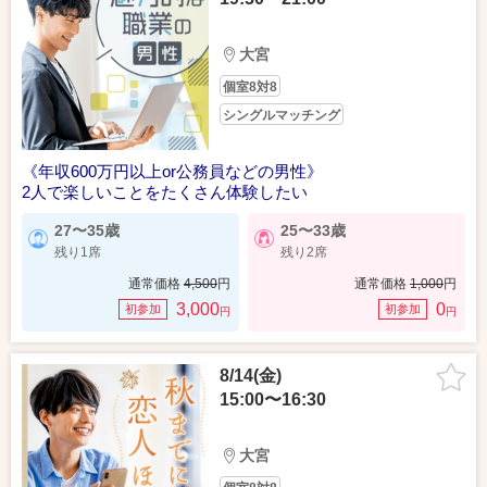
大宮
個室8対8
シングルマッチング
《年収600万円以上or公務員などの男性》
2人で楽しいことをたくさん体験したい
27〜35歳
25〜33歳
残り1席
残り2席
通常価格
4,500
円
通常価格
1,000
円
3,000
0
初参加
初参加
円
円
8/14(金)
15:00〜16:30
大宮