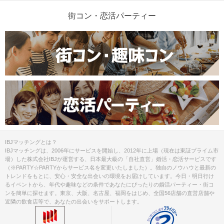
街コン・恋活パーティー
IBJマッチングとは？
IBJマッチングは、2006年にサービスを開始し、2012年に上場（現在は東証プライム市
場）した株式会社IBJが運営する、日本最大級の「自社直営」婚活・恋活サービスです
（※PARTY☆PARTYからサービス名を変更いたしました）。独自のノウハウと最新の
トレンドをもとに、安心・安全な出会いの環境をお届けしています。今日・明日行け
るイベントから、年代や趣味などの条件であなたにぴったりの婚活パーティー・街コ
ンを簡単に探せます。東京、大阪、名古屋、福岡をはじめ、全国56店舗の直営店舗や
近隣の飲食店等で、あなたの出会いをサポートします。