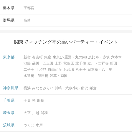
栃木県
宇都宮
群馬県
高崎
関東でマッチング率の高いパーティー・イベント
東京都
新宿
有楽町
銀座
東京(八重洲・丸の内)
恵比寿・赤坂
六本木
池袋
品川・五反田
上野
秋葉原
北千住
立川・吉祥寺
町田
二子玉川
渋谷
自由が丘
お台場
八王子
日本橋・八丁堀
水道橋・飯田橋
浅草・両国
神奈川県
横浜
みなとみらい
川崎・武蔵小杉
藤沢
鎌倉
千葉県
千葉
柏
船橋
埼玉県
大宮
川越
浦和
茨城県
つくば
水戸