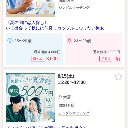
個室8対8
シングルマッチング
《夏の間に恋人探し》
いま出会って秋には仲良しカップルになりたい男女
25〜29歳
23〜29歳
通常価格
4,000
円
通常価格
1,000
円
3,000
0
初参加
初参加
円
円
8/15(土)
15:30〜17:00
大宮
個室8対8
シングルマッチング
《マッチングアプリが苦手・疲れた男女》