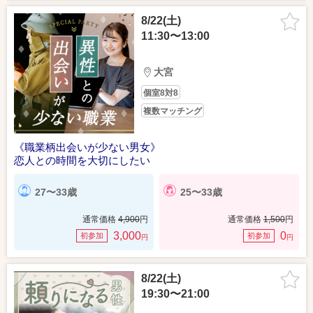
8/22(土)
11:30〜13:00
大宮
個室8対8
複数マッチング
《職業柄出会いが少ない男女》
恋人との時間を大切にしたい
27〜33歳
25〜33歳
通常価格
4,900
円
通常価格
1,500
円
3,000
0
初参加
初参加
円
円
8/22(土)
19:30〜21:00