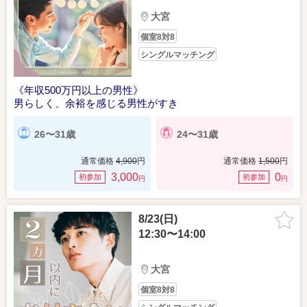
大宮
個室8対8
シングルマッチング
《年収500万円以上の男性》
男らしく、余裕を感じる男性がすき
26〜31歳
24〜31歳
通常価格
4,900
円
通常価格
1,500
円
3,000
0
初参加
初参加
円
円
8/23(日)
12:30〜14:00
大宮
個室8対8