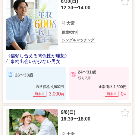
8/30(日)
12:30〜14:00
大宮
個室8対8
シングルマッチング
《信頼し合える関係性が理想》
仕事柄出会いが少ない男女
24〜31歳
26〜33歳
残り2席
通常価格
4,900
円
通常価格
1,500
円
3,000
0
初参加
初参加
円
円
9/6(日)
16:30〜18:00
大宮