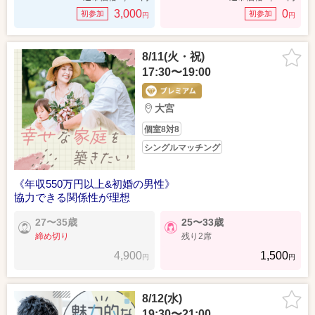
3,000
0
初参加
初参加
円
円
8/11(火・祝)
17:30〜19:00
大宮
個室8対8
シングルマッチング
《年収550万円以上&初婚の男性》
協力できる関係性が理想
27〜35歳
25〜33歳
締め切り
残り2席
4,900
1,500
円
円
8/12(水)
19:30〜21:00