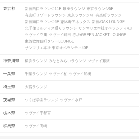
東京都
新宿西口ラウンジ11F
銀座ラウンジ
東京ラウンジ5F
有楽町リゾートラウンジ
東京ラウンジ4F
有楽町ラウンジ
新宿南口ラウンジ6F
恵比寿アネックス
新宿/OAK LOUNGE
北千住ミルディス通りラウンジ
サンマリエ本社オペラシティ41F
ツヴァイ立川
ツヴァイ町田
赤坂/GREEN JACKET LOUNGE
東急歌舞伎町タワーLOUNGE
サンマリエ本社 東京オペラシティ40F
神奈川県
横浜ラウンジ
みなとみらいラウンジ
ツヴァイ藤沢
千葉県
千葉ラウンジ
ツヴァイ柏
ツヴァイ船橋
埼玉県
大宮ラウンジ
茨城県
つくば学園ラウンジ
ツヴァイ水戸
栃木県
ツヴァイ宇都宮
群馬県
ツヴァイ高崎