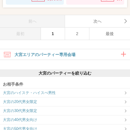
前へ
次へ
最初
1
2
最後
大宮エリアのパーティー専用会場
大宮のパーティーを絞り込む
お相手条件
大宮のハイステ・ハイスぺ男性
大宮ラウンジ
大宮の20代男女限定
楽しい出会いも、真剣な出会いも、 大宮
ラウンジで叶えよう
大宮の30代男女限定
大宮の40代男女向け
大宮の50代男女向け