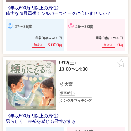
《年収600万円以上の男性》
確実な進展重視！シルバーウイークに会いませんか？
27〜35歳
25〜33歳
通常価格
4,400
円
通常価格
1,500
円
3,000
0
初参加
初参加
円
円
9/12(土)
13:00〜14:30
大宮
個室8対8
シングルマッチング
《年収500万円以上の男性》
男らしく、余裕を感じる男性がすき