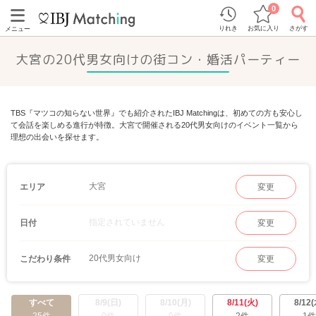
0
りれき
お気に入り
さがす
メニュー
大宮の20代男女向けの街コン・婚活パーティー
TBS『マツコの知らない世界』でも紹介されたIBJ Matchingは、初めての方も安心し
て会話を楽しめる進行が特徴。大宮で開催される20代男女向けのイベント一覧から
理想の出会いを探せます。
大宮
エリア
変更
指定されていません
日付
変更
20代男女向け
こだわり条件
変更
すべて
8/9(日)
8/10(月)
8/11(火)
8/12(