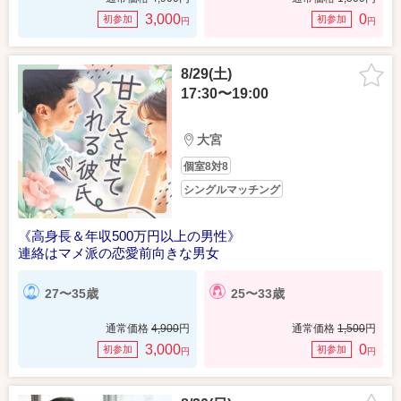
3,000
0
初参加
初参加
円
円
8/29(土)
17:30〜19:00
大宮
個室8対8
シングルマッチング
《高身長＆年収500万円以上の男性》
連絡はマメ派の恋愛前向きな男女
27〜35歳
25〜33歳
通常価格
4,900
円
通常価格
1,500
円
3,000
0
初参加
初参加
円
円