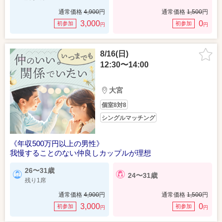
通常価格
4,900
円
通常価格
1,500
円
3,000
0
初参加
初参加
円
円
8/16(日)
12:30〜14:00
大宮
個室8対8
シングルマッチング
《年収500万円以上の男性》
我慢することのない仲良しカップルが理想
26〜31歳
24〜31歳
残り1席
通常価格
4,900
円
通常価格
1,500
円
3,000
0
初参加
初参加
円
円