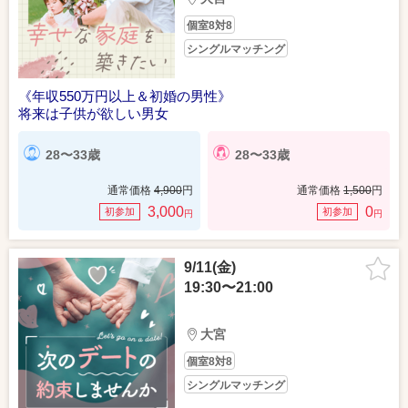
個室8対8
シングルマッチング
《年収550万円以上＆初婚の男性》
将来は子供が欲しい男女
28〜33歳
28〜33歳
通常価格
4,900
円
通常価格
1,500
円
3,000
0
初参加
初参加
円
円
9/11(金)
19:30〜21:00
大宮
個室8対8
シングルマッチング