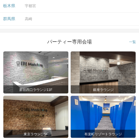
栃木県
宇都宮
群馬県
高崎
パーティー専用会場
一覧
新宿西口ラウンジ11F
銀座ラウンジ
東京ラウンジ5F
有楽町リゾートラウンジ