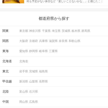
何も予定がない休日など「楽しいことないかな…」と感じたこと
えながら解説するので、ぜひ参考にしてください。
がある人もいるのでは？ 日常が退屈に感じるなら、いますぐ楽し
いことを始めましょう！ いますぐ楽しい気分になれる対処法か
ら、恋愛・自分磨き・趣味などジャンル別の楽しいことまで、16
の楽しいことアイデアを集めました♪ いままさに楽しいことを探し
都道府県から探す
ている方は必見です。
関東
東京都
神奈川県
千葉県
埼玉県
茨城県
栃木県
群馬県
関西
大阪府
京都府
兵庫県
滋賀県
奈良県
和歌山県
東海
愛知県
静岡県
岐阜県
三重県
北海道
北海道
東北
岩手県
宮城県
福島県
甲信越
新潟県
山梨県
長野県
北陸
富山県
石川県
中国
岡山県
広島県