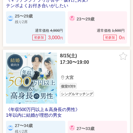
テンポよくお付き合いがしたい
25〜29歳
23〜29歳
残り2席
通常価格
4,900
円
通常価格
1,500
円
3,000
0
初参加
初参加
円
円
8/15(土)
17:30〜19:00
大宮
個室8対8
シングルマッチング
《年収500万円以上＆高身長の男性》
1年以内に結婚が理想の男女
27〜34歳
27〜33歳
残り2席