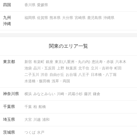
四国
香川県
愛媛県
九州
福岡県
佐賀県
熊本県
大分県
宮崎県
鹿児島県
沖縄県
沖縄
関東のエリア一覧
東京都
新宿
有楽町
銀座
東京(八重洲・丸の内)
恵比寿・赤坂
六本木
池袋
品川・五反田
上野
秋葉原
北千住
立川・吉祥寺
町田
二子玉川
渋谷
自由が丘
お台場
八王子
日本橋・八丁堀
水道橋・飯田橋
浅草・両国
神奈川県
横浜
みなとみらい
川崎・武蔵小杉
藤沢
鎌倉
千葉県
千葉
柏
船橋
埼玉県
大宮
川越
浦和
茨城県
つくば
水戸