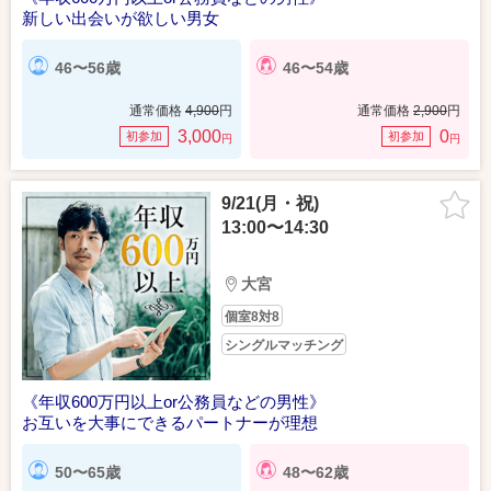
新しい出会いが欲しい男女
46〜56歳
46〜54歳
通常価格
4,900
円
通常価格
2,900
円
3,000
0
初参加
初参加
円
円
9/21(月・祝)
13:00〜14:30
大宮
個室8対8
シングルマッチング
《年収600万円以上or公務員などの男性》
お互いを大事にできるパートナーが理想
50〜65歳
48〜62歳