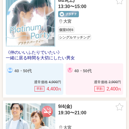
8/29(土)
13:30〜15:00
大宮
個室8対8
シングルマッチング
《仲のいいふたりでいたい》
一緒に居る時間を大切にしたい男女
40・50代
40・50代
通常価格
4,900
円
通常価格
2,900
円
4,400
2,400
早割
早割
円
円
9/4(金)
19:30〜21:00
大宮