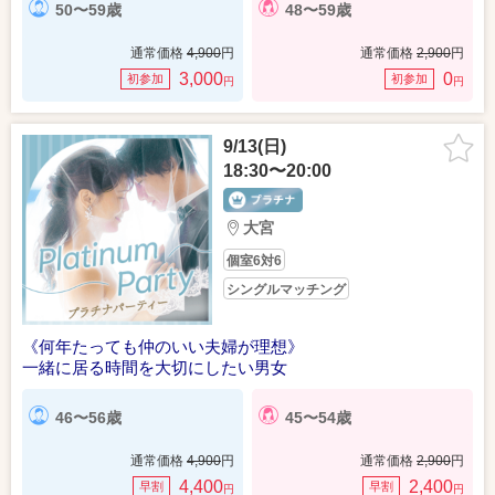
50〜59歳
48〜59歳
通常価格
4,900
円
通常価格
2,900
円
3,000
0
初参加
初参加
円
円
9/13(日)
18:30〜20:00
大宮
個室6対6
シングルマッチング
《何年たっても仲のいい夫婦が理想》
一緒に居る時間を大切にしたい男女
46〜56歳
45〜54歳
通常価格
4,900
円
通常価格
2,900
円
4,400
2,400
早割
早割
円
円