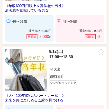
《年収600万円以上＆高学歴の男性》
清潔感を意識している男女
46〜56歳
46〜54歳
通常価格
4,900
円
通常価格
2,900
円
3,000
0
初参加
初参加
円
円
9/12(土)
17:00〜18:30
大宮
個室8対8
シングルマッチング
《人生100年時代のパートナー探し》
未来を共に楽しめるご縁を見つける