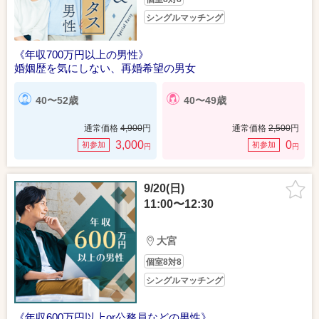
シングルマッチング
《年収700万円以上の男性》
婚姻歴を気にしない、再婚希望の男女
40〜52歳
40〜49歳
通常価格
4,900
円
通常価格
2,500
円
3,000
0
初参加
初参加
円
円
9/20(日)
11:00〜12:30
大宮
個室8対8
シングルマッチング
《年収600万円以上or公務員などの男性》