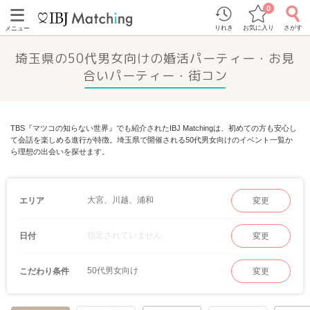
0
りれき
お気に入り
さがす
メニュー
埼玉県の50代男女向けの婚活パーティー・お見
合いパーティー・街コン
TBS『マツコの知らない世界』でも紹介されたIBJ Matchingは、初めての方も安心し
て会話を楽しめる進行が特徴。埼玉県で開催される50代男女向けのイベント一覧か
ら理想の出会いを探せます。
大宮、川越、浦和
エリア
変更
指定されていません
日付
変更
50代男女向け
こだわり条件
変更