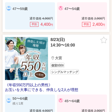
47〜59歳
47〜54歳
通常価格
4,900
円
通常価格
2,900
円
4,400
2,400
早割
早割
円
円
8/23(日)
14:30〜16:00
大宮
個室8対8
シングルマッチング
《年収550万円以上の男性》
お互いを大事にできる、仲良しな2人が理想
50〜64歳
45〜64歳
残り1席
通常価格
4,900
円
通常価格
2,900
円