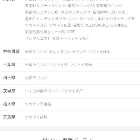
有楽町リゾートラウンジ
東京ラウンジ4F
有楽町ラウンジ
新宿南口ラウンジ6F
恵比寿アネックス
新宿/OAK LOUNGE
北千住ミルディス通りラウンジ
サンマリエ本社オペラシティ41F
ツヴァイ立川
ツヴァイ町田
赤坂/GREEN JACKET LOUNGE
東急歌舞伎町タワーLOUNGE
サンマリエ本社 東京オペラシティ40F
神奈川県
横浜ラウンジ
みなとみらいラウンジ
ツヴァイ藤沢
千葉県
千葉ラウンジ
ツヴァイ柏
ツヴァイ船橋
埼玉県
大宮ラウンジ
茨城県
つくば学園ラウンジ
ツヴァイ水戸
栃木県
ツヴァイ宇都宮
群馬県
ツヴァイ高崎