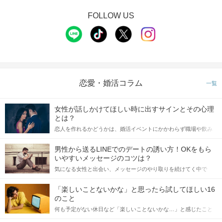
FOLLOW US
恋愛・婚活コラム
一覧
女性が話しかけてほしい時に出すサインとその心理
とは？
恋人を作れるかどうかは、婚活イベントにかかわらず職場や飲み
会の場で女性が話しかけて欲しい時に出すサインに、早く気づい
てアプローチできるかにも左右されます。 これから恋人作りを本
男性から送るLINEでのデートの誘い方！OKをもら
格的に始めようとしている方は、女性が異性を求めて出すサイン
いやすいメッセージのコツは？
をしっかりと理解し、正しい行動に移せるかどうかが重要。 この
気になる女性と出会い、メッセージのやり取りを続けてく中で
記事では、女性が話しかけて欲しい時に出すサインとその心理を
「この人いいな」と感じたら、次はデートに誘いたくなるもの。
詳しく解説した後、婚活イベントで実際にサインを受け取った場
しかし、中には「どう誘ったらいいの？」とお困りの男性もいら
合にどのような行動に繋げるべきかをご紹介していきます。
「楽しいことないかな」と思ったら試してほしい16
っしゃるのではないでしょうか。 そこで今回は、男性から女性へ
のこと
送るLINEでのデートの誘い方のコツをご紹介します。例文も混じ
何も予定がない休日など「楽しいことないかな…」と感じたこと
えながら解説するので、ぜひ参考にしてください。
がある人もいるのでは？ 日常が退屈に感じるなら、いますぐ楽し