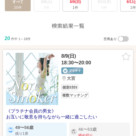
すべて
8/8(土)
8/9(日)
8/10(月)
8/11(
20件
0件
1件
0件
1件
検索結果一覧
20
件中 1～18件
空席あり
8/9(日)
18:30〜20:00
大宮
個室8対8
複数マッチング
《プラチナ会員の男女》
お互いに敬意を持ちながら一緒に過ごしたい
49〜56歳
46〜53歳
残り1席
締め切り