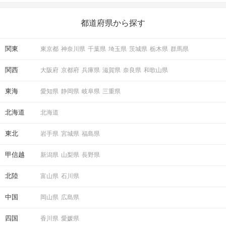
いことを始めましょう！ いますぐ楽しい気分になれる対処法か
ら、恋愛・自分磨き・趣味などジャンル別の楽しいことまで、16
の楽しいことアイデアを集めました♪ いままさに楽しいことを探し
都道府県から探す
ている方は必見です。
関東
東京都
神奈川県
千葉県
埼玉県
茨城県
栃木県
群馬県
関西
大阪府
京都府
兵庫県
滋賀県
奈良県
和歌山県
東海
愛知県
静岡県
岐阜県
三重県
北海道
北海道
東北
岩手県
宮城県
福島県
甲信越
新潟県
山梨県
長野県
北陸
富山県
石川県
中国
岡山県
広島県
四国
香川県
愛媛県