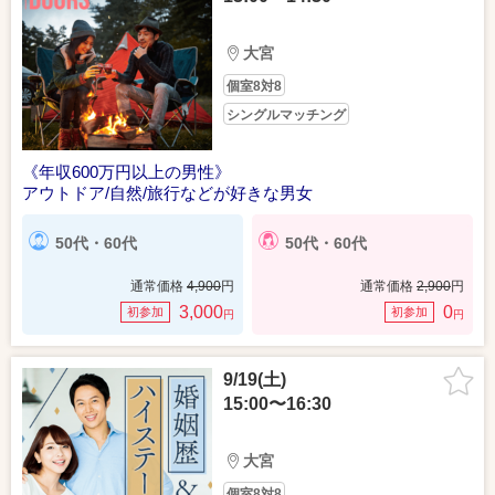
大宮
個室8対8
シングルマッチング
《年収600万円以上の男性》
アウトドア/自然/旅行などが好きな男女
50代・60代
50代・60代
通常価格
4,900
円
通常価格
2,900
円
3,000
0
初参加
初参加
円
円
9/19(土)
15:00〜16:30
大宮
個室8対8