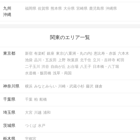
九州
福岡県
佐賀県
熊本県
大分県
宮崎県
鹿児島県
沖縄県
沖縄
関東のエリア一覧
東京都
新宿
有楽町
銀座
東京(八重洲・丸の内)
恵比寿・赤坂
六本木
池袋
品川・五反田
上野
秋葉原
北千住
立川・吉祥寺
町田
二子玉川
渋谷
自由が丘
お台場
八王子
日本橋・八丁堀
水道橋・飯田橋
浅草・両国
神奈川県
横浜
みなとみらい
川崎・武蔵小杉
藤沢
鎌倉
千葉県
千葉
柏
船橋
埼玉県
大宮
川越
浦和
茨城県
つくば
水戸
栃木県
宇都宮