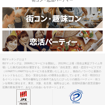
街コン・恋活パーティー
IBJマッチングとは？
IBJマッチングは、2006年にサービスを開始し、2012年に上場（現在は東証プライム市
場）した株式会社IBJが運営する、日本最大級の「自社直営」婚活・恋活サービスです
（※PARTY☆PARTYからサービス名を変更いたしました）。独自のノウハウと最新の
トレンドをもとに、安心・安全な出会いの環境をお届けしています。今日・明日行け
るイベントから、年代や趣味などの条件であなたにぴったりの婚活パーティー・街コ
ンを簡単に探せます。東京、大阪、名古屋、福岡をはじめ、全国56店舗の直営店舗や
近隣の飲食店等で、あなたの出会いをサポートします。