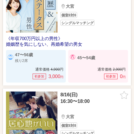
大宮
個室8対8
シングルマッチング
《年収700万円以上の男性》
婚姻歴を気にしない、再婚希望の男女
47〜56歳
45〜54歳
残り2席
通常価格
4,900
円
通常価格
2,900
円
3,000
0
初参加
初参加
円
円
8/16(日)
16:30〜18:00
大宮
個室8対8
シングルマッチング