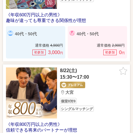
《年収600万円以上の男性》
趣味が違っても尊重できる関係性が理想
40代・50代
40代・50代
通常価格
4,900
円
通常価格
2,900
円
3,000
0
初参加
初参加
円
円
8/22(土)
15:30〜17:00
大宮
個室8対8
シングルマッチング
《年収800万円以上の男性》
信頼できる将来のパートナーが理想