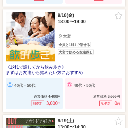
9/18(金)
18:00〜19:00
大宮
全員と1対1で話せる
大宮で飲める友達探し
《1対1で話してから飲み歩き》
まずはお友達から始めたい方におすすめ
40代・50代
40代・50代
通常価格
4,400
円
通常価格
2,000
円
3,000
0
初参加
初参加
円
円
9/19(土)
13:00〜14:30