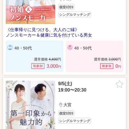
個室8対8
シングルマッチング
《仕事帰りに見つける、大人のご縁》
ノンスモーカー＆健康に気を付けている男女
40・50代
40・50代
通常価格
4,400
円
通常価格
2,000
円
3,000
0
初参加
初参加
円
円
9/5(土)
19:00〜20:30
大宮
個室8対8
シングルマッチング