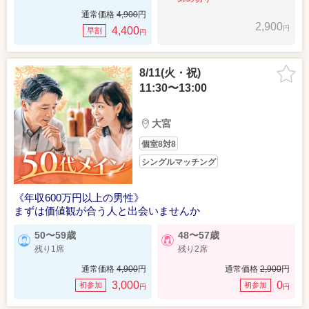
通常価格
4,900
円
2,900
円
4,400
早割
円
8/11(火・祝)
11:30〜13:00
大宮
個室8対8
シングルマッチング
《年収600万円以上の男性》
まずは価値観が合う人と出会いませんか
50〜59歳
48〜57歳
残り1席
残り2席
通常価格
4,900
円
通常価格
2,900
円
3,000
0
初参加
初参加
円
円