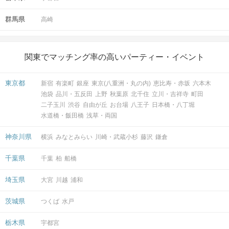
群馬県
高崎
関東でマッチング率の高いパーティー・イベント
東京都
新宿
有楽町
銀座
東京(八重洲・丸の内)
恵比寿・赤坂
六本木
池袋
品川・五反田
上野
秋葉原
北千住
立川・吉祥寺
町田
二子玉川
渋谷
自由が丘
お台場
八王子
日本橋・八丁堀
水道橋・飯田橋
浅草・両国
神奈川県
横浜
みなとみらい
川崎・武蔵小杉
藤沢
鎌倉
千葉県
千葉
柏
船橋
埼玉県
大宮
川越
浦和
茨城県
つくば
水戸
栃木県
宇都宮