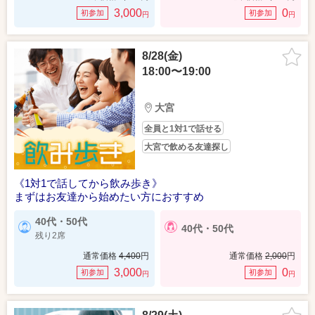
3,000
0
初参加
初参加
円
円
8/28(金)
18:00〜19:00
大宮
全員と1対1で話せる
大宮で飲める友達探し
《1対1で話してから飲み歩き》
まずはお友達から始めたい方におすすめ
40代・50代
40代・50代
残り2席
通常価格
4,400
円
通常価格
2,000
円
3,000
0
初参加
初参加
円
円