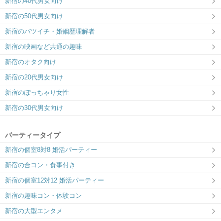
新宿の40代男女向け
新宿の50代男女向け
新宿のバツイチ・婚姻歴理解者
新宿/OAK LOUNGE
サンマリエ本社オペラシティ41F
”1on1”で出会う事に特化した会場
ラフに、真剣な出会いを。
新宿の映画など共通の趣味
新宿のオタク向け
新宿の20代男女向け
新宿のぽっちゃり女性
新宿の30代男女向け
東急歌舞伎町タワーLOUNGE
サンマリエ本社 東京オペラシティ
40F
格式のある大人の出会い場
ラフに、真剣な出会いを。
パーティータイプ
新宿の個室8対8 婚活パーティー
新宿の合コン・食事付き
新宿の個室12対12 婚活パーティー
新宿の趣味コン・体験コン
新宿の大型エンタメ