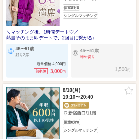
個室8対8
シングルマッチング
＼マッチング後、1時間デート♡／
熱量そのまま即デートで、2回目に繋がる♪
45〜51歳
45〜51歳
残り2席
締め切り
通常価格
4,900
円
1,500
円
3,000
初参加
円
8/10(月)
19:10〜20:40
新宿西口/11階
個室8対8
シングルマッチング