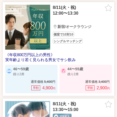
8/11(火・祝)
12:00〜13:30
新宿/オークラウンジ
個室で10対10
シングルマッチング
《年収800万円以上の男性》
実年齢より若く見られる男女でサシ飲み
46〜59歳
44〜55歳
残り2席
残り2席
通常価格
5,400
円
通常価格
3,400
円
4,900
2,900
早割
早割
円
円
8/11(火・祝)
13:30〜15:00