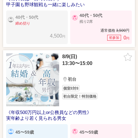
甲子園も野球観戦も一緒に楽しみたい
40代・50代
40代・50代
残り2席
締め切り
通常価格
3,500
円
4,500
円
0
初参加
円
8/9(日)
13:30〜15:00
初台
個室8対8
初台限定！特別価格
《年収500万円以上or公務員などの男性》
実年齢より若く見られる男女
45〜59歳
45〜59歳