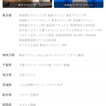
東京ラウンジ5F
有楽町リゾートラウンジ
東京都
新宿西口ラウンジ11F
銀座ラウンジ
東京ラウンジ5F
有楽町リゾートラウンジ
東京ラウンジ4F
有楽町ラウンジ
新宿南口ラウンジ6F
恵比寿アネックス
新宿/OAK LOUNGE
北千住ミルディス通りラウンジ
サンマリエ本社オペラシティ41F
ツヴァイ立川
ツヴァイ町田
赤坂/GREEN JACKET LOUNGE
東急歌舞伎町タワーLOUNGE
サンマリエ本社 東京オペラシティ40F
神奈川県
横浜ラウンジ
みなとみらいラウンジ
ツヴァイ藤沢
千葉県
千葉ラウンジ
ツヴァイ柏
ツヴァイ船橋
埼玉県
大宮ラウンジ
茨城県
つくば学園ラウンジ
ツヴァイ水戸
栃木県
ツヴァイ宇都宮
群馬県
ツヴァイ高崎