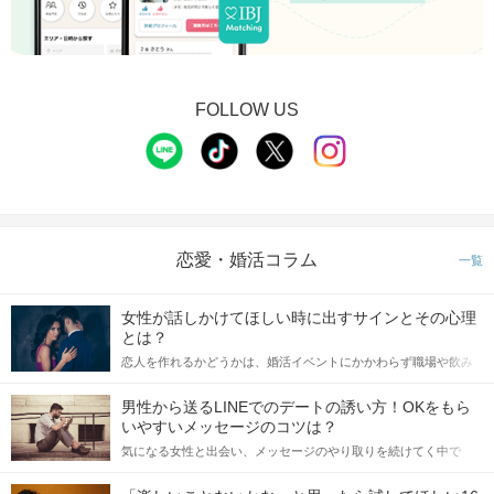
FOLLOW US
恋愛・婚活コラム
一覧
女性が話しかけてほしい時に出すサインとその心理
とは？
恋人を作れるかどうかは、婚活イベントにかかわらず職場や飲み
会の場で女性が話しかけて欲しい時に出すサインに、早く気づい
てアプローチできるかにも左右されます。 これから恋人作りを本
男性から送るLINEでのデートの誘い方！OKをもら
格的に始めようとしている方は、女性が異性を求めて出すサイン
いやすいメッセージのコツは？
をしっかりと理解し、正しい行動に移せるかどうかが重要。 この
気になる女性と出会い、メッセージのやり取りを続けてく中で
記事では、女性が話しかけて欲しい時に出すサインとその心理を
「この人いいな」と感じたら、次はデートに誘いたくなるもの。
詳しく解説した後、婚活イベントで実際にサインを受け取った場
しかし、中には「どう誘ったらいいの？」とお困りの男性もいら
合にどのような行動に繋げるべきかをご紹介していきます。