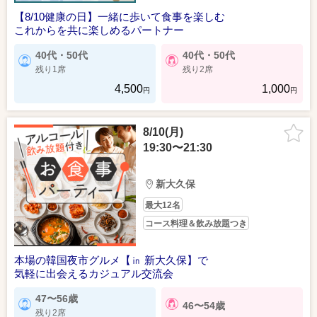
【8/10健康の日】一緒に歩いて食事を楽しむ
これからを共に楽しめるパートナー
40代・50代
40代・50代
残り1席
残り2席
4,500
1,000
円
円
8/10(月)
19:30〜21:30
新大久保
最大12名
コース料理＆飲み放題つき
本場の韓国夜市グルメ【㏌ 新大久保】で
気軽に出会えるカジュアル交流会
47〜56歳
46〜54歳
残り2席