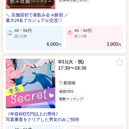
お食事も楽しめる♪
＼ 店舗貸切で昼飲み会 in新宿 ／
最大24名でカジュアル交流♡
40・50代
40・50代
残り2席
残り2席
6,000
3,900
円
円
8/11(火・祝)
17:30〜18:30
新宿南
個室8対8
複数マッチング
《年収600万円以上の男性》
写真審査をクリアした男女のみご招待