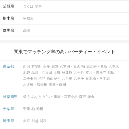
茨城県
つくば
水戸
栃木県
宇都宮
群馬県
高崎
関東でマッチング率の高いパーティー・イベント
東京都
新宿
有楽町
銀座
東京(八重洲・丸の内)
恵比寿・赤坂
六本木
池袋
品川・五反田
上野
秋葉原
北千住
立川・吉祥寺
町田
二子玉川
渋谷
自由が丘
お台場
八王子
日本橋・八丁堀
水道橋・飯田橋
浅草・両国
神奈川県
横浜
みなとみらい
川崎・武蔵小杉
藤沢
鎌倉
千葉県
千葉
柏
船橋
埼玉県
大宮
川越
浦和