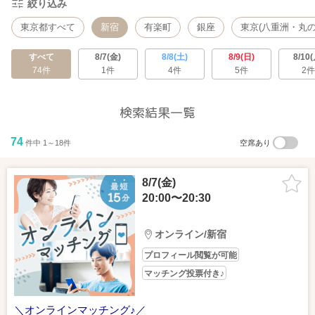
絞り込み
東京都すべて
新宿
有楽町
銀座
東京(八重洲・丸の
すべて
8/7(金)
8/8(土)
8/9(日)
8/10(
74件
1件
4件
5件
2件
検索結果一覧
74
件中 1～18件
空席あり
8/7(金)
20:00〜20:30
オンライン/新宿
プロフィール閲覧が可能
マッチング投票付き♪
＼オンラインマッチング♪／