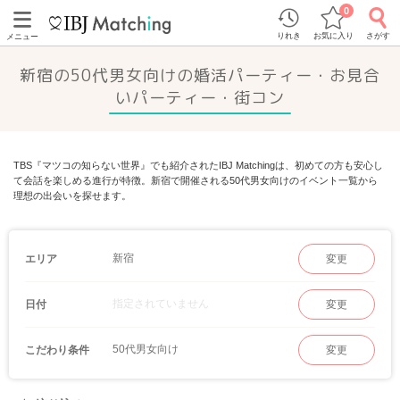
0
りれき
お気に入り
さがす
メニュー
新宿の50代男女向けの婚活パーティー・お見合
いパーティー・街コン
TBS『マツコの知らない世界』でも紹介されたIBJ Matchingは、初めての方も安心し
て会話を楽しめる進行が特徴。新宿で開催される50代男女向けのイベント一覧から
理想の出会いを探せます。
新宿
エリア
変更
指定されていません
日付
変更
50代男女向け
こだわり条件
変更