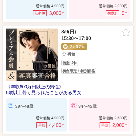
通常価格
4,900
円
通常価格
2,900
円
3,000
0
初参加
初参加
円
円
8/9(日)
15:30〜17:00
初台
個室8対8
初台限定！特別価格
《年収600万円以上の男性》
5歳以上若く見られたことがある男女
39〜48歳
34〜45歳
通常価格
4,900
円
通常価格
2,500
円
4,400
2,000
早割
早割
円
円