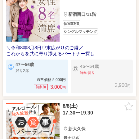
新宿西口/11階
個室8対8
シングルマッチング
＼令和8年8月8日♡末広がりのご縁／
これからを共に寄り添えるパートナー探し
47〜56歳
45〜54歳
残り2席
締め切り
通常価格
5,000
円
2,900
円
3,000
初参加
円
8/8(土)
17:30〜19:30
新大久保
最大12名