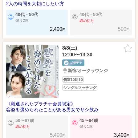
2人の時間を大切にしたい方
40代・50代
40代・50代
残り2席
締め切り
2,400
500
円
円
8/8(土)
12:00〜13:30
新宿/オークラウンジ
個室10対10
シングルマッチング
《厳選されたプラチナ会員限定》
容姿を褒められたことがある男女でサシ飲み
50〜67歳
45〜64歳
締め切り
残り1席
5,400
3,400
円
円