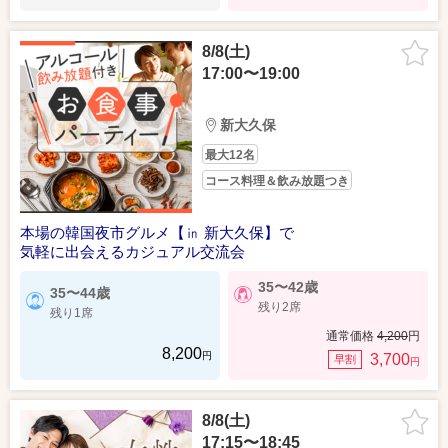
8/8(土)
17:00〜19:00
新大久保
最大12名
コース料理＆飲み放題つき
本場の韓国夜市グルメ【㏌ 新大久保】で
気軽に出会えるカジュアル交流会
35〜42歳
35〜44歳
残り2席
残り1席
通常価格
4,200
円
8,200
円
3,700
早割
円
8/8(土)
17:15〜18:45