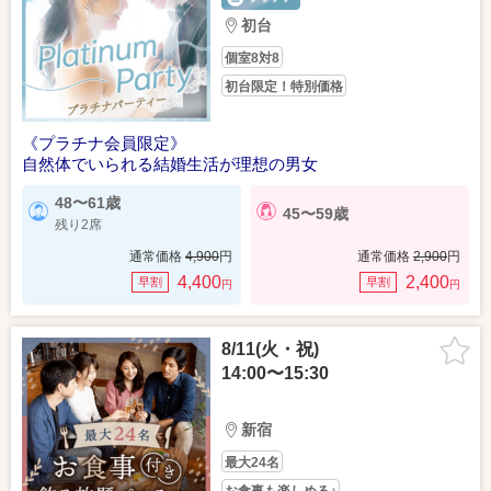
初台
個室8対8
初台限定！特別価格
《プラチナ会員限定》
自然体でいられる結婚生活が理想の男女
48〜61歳
45〜59歳
残り2席
通常価格
4,900
円
通常価格
2,900
円
4,400
2,400
早割
早割
円
円
8/11(火・祝)
14:00〜15:30
新宿
最大24名