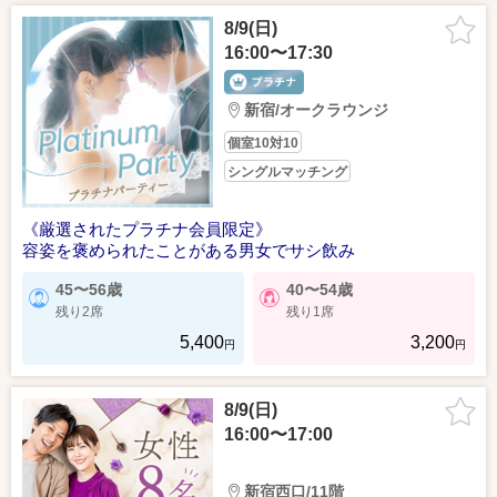
8/9(日)
16:00〜17:30
新宿/オークラウンジ
個室10対10
シングルマッチング
《厳選されたプラチナ会員限定》
容姿を褒められたことがある男女でサシ飲み
45〜56歳
40〜54歳
残り2席
残り1席
5,400
3,200
円
円
8/9(日)
16:00〜17:00
新宿西口/11階