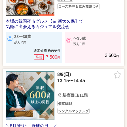
コース料理＆飲み放題つき
本場の韓国夜市グルメ【㏌ 新大久保】で
気軽に出会えるカジュアル交流会
28〜36歳
〜35歳
残り2席
残り1席
通常価格
8,000
円
3,600
円
7,500
早割
円
8/9(日)
13:15〜14:45
新宿西口/11階
個室8対8
シングルマッチング
＼8月9日は「野球の日」／