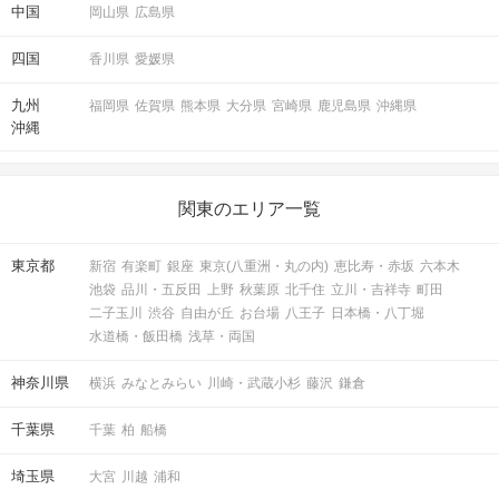
中国
岡山県
広島県
四国
香川県
愛媛県
九州
福岡県
佐賀県
熊本県
大分県
宮崎県
鹿児島県
沖縄県
沖縄
関東のエリア一覧
東京都
新宿
有楽町
銀座
東京(八重洲・丸の内)
恵比寿・赤坂
六本木
池袋
品川・五反田
上野
秋葉原
北千住
立川・吉祥寺
町田
二子玉川
渋谷
自由が丘
お台場
八王子
日本橋・八丁堀
水道橋・飯田橋
浅草・両国
神奈川県
横浜
みなとみらい
川崎・武蔵小杉
藤沢
鎌倉
千葉県
千葉
柏
船橋
埼玉県
大宮
川越
浦和