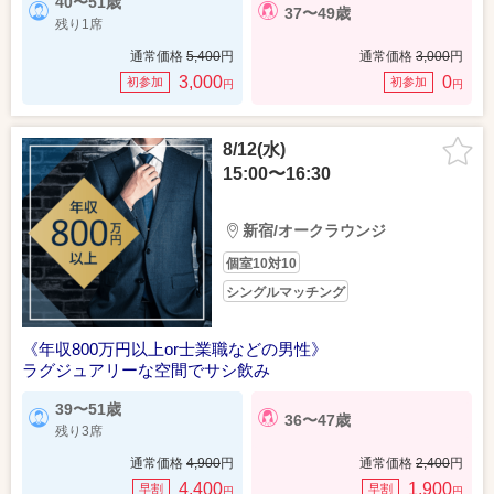
40〜51歳
37〜49歳
残り1席
通常価格
5,400
円
通常価格
3,000
円
3,000
0
初参加
初参加
円
円
8/12(水)
15:00〜16:30
新宿/オークラウンジ
個室10対10
シングルマッチング
《年収800万円以上or士業職などの男性》
ラグジュアリーな空間でサシ飲み
39〜51歳
36〜47歳
残り3席
通常価格
4,900
円
通常価格
2,400
円
4,400
1,900
早割
早割
円
円