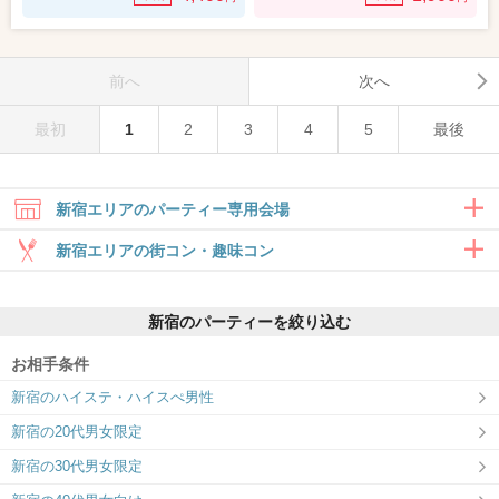
前へ
次へ
最初
1
2
3
4
5
最後
新宿エリアのパーティー専用会場
新宿エリアの街コン・趣味コン
合コン・食事付き
新宿のパーティーを絞り込む
6対6～｜食事・ドリンク付きグループト
ーク
お相手条件
新宿西口ラウンジ11F
新宿南口ラウンジ6F
新宿のハイステ・ハイスぺ男性
婚活初心者応援ラウンジ！
4月リニューアルオープン！ホテルライク
な「大人の隠れ家」空間
新宿の20代男女限定
趣味コン・体験コン
新宿の30代男女限定
6対6～｜同じ趣味のお相手と出会える