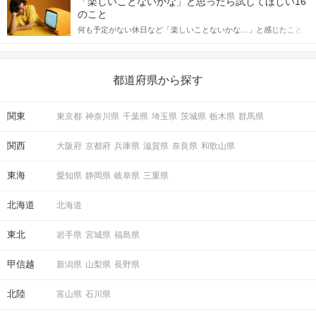
「楽しいことないかな」と思ったら試してほしい16
っしゃるのではないでしょうか。 そこで今回は、男性から女性へ
のこと
送るLINEでのデートの誘い方のコツをご紹介します。例文も混じ
何も予定がない休日など「楽しいことないかな…」と感じたこと
えながら解説するので、ぜひ参考にしてください。
がある人もいるのでは？ 日常が退屈に感じるなら、いますぐ楽し
いことを始めましょう！ いますぐ楽しい気分になれる対処法か
ら、恋愛・自分磨き・趣味などジャンル別の楽しいことまで、16
の楽しいことアイデアを集めました♪ いままさに楽しいことを探し
都道府県から探す
ている方は必見です。
関東
東京都
神奈川県
千葉県
埼玉県
茨城県
栃木県
群馬県
関西
大阪府
京都府
兵庫県
滋賀県
奈良県
和歌山県
東海
愛知県
静岡県
岐阜県
三重県
北海道
北海道
東北
岩手県
宮城県
福島県
甲信越
新潟県
山梨県
長野県
北陸
富山県
石川県