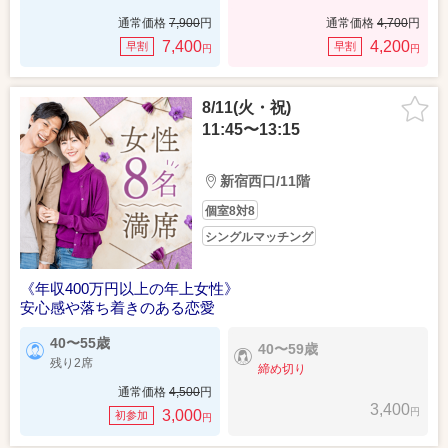
通常価格
7,900
円
通常価格
4,700
円
7,400
4,200
早割
早割
円
円
8/11(火・祝)
11:45〜13:15
新宿西口/11階
個室8対8
シングルマッチング
《年収400万円以上の年上女性》
安心感や落ち着きのある恋愛
40〜55歳
40〜59歳
残り2席
締め切り
通常価格
4,500
円
3,400
円
3,000
初参加
円