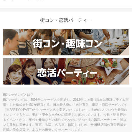
街コン・恋活パーティー
IBJマッチングとは？
IBJマッチングは、2006年にサービスを開始し、2012年に上場（現在は東証プライム市
場）した株式会社IBJが運営する、日本最大級の「自社直営」婚活・恋活サービスです
（※PARTY☆PARTYからサービス名を変更いたしました）。独自のノウハウと最新の
トレンドをもとに、安心・安全な出会いの環境をお届けしています。今日・明日行け
るイベントから、年代や趣味などの条件であなたにぴったりの婚活パーティー・街コ
ンを簡単に探せます。東京、大阪、名古屋、福岡をはじめ、全国56店舗の直営店舗や
近隣の飲食店等で、あなたの出会いをサポートします。