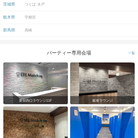
茨城県
つくば
水戸
栃木県
宇都宮
群馬県
高崎
パーティー専用会場
一覧
新宿西口ラウンジ11F
銀座ラウンジ