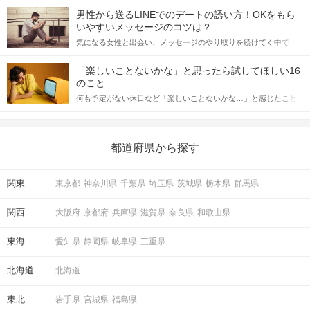
てアプローチできるかにも左右されます。 これから恋人作りを本
男性から送るLINEでのデートの誘い方！OKをもら
格的に始めようとしている方は、女性が異性を求めて出すサイン
いやすいメッセージのコツは？
をしっかりと理解し、正しい行動に移せるかどうかが重要。 この
気になる女性と出会い、メッセージのやり取りを続けてく中で
記事では、女性が話しかけて欲しい時に出すサインとその心理を
「この人いいな」と感じたら、次はデートに誘いたくなるもの。
詳しく解説した後、婚活イベントで実際にサインを受け取った場
しかし、中には「どう誘ったらいいの？」とお困りの男性もいら
合にどのような行動に繋げるべきかをご紹介していきます。
「楽しいことないかな」と思ったら試してほしい16
っしゃるのではないでしょうか。 そこで今回は、男性から女性へ
のこと
送るLINEでのデートの誘い方のコツをご紹介します。例文も混じ
何も予定がない休日など「楽しいことないかな…」と感じたこと
えながら解説するので、ぜひ参考にしてください。
がある人もいるのでは？ 日常が退屈に感じるなら、いますぐ楽し
いことを始めましょう！ いますぐ楽しい気分になれる対処法か
ら、恋愛・自分磨き・趣味などジャンル別の楽しいことまで、16
の楽しいことアイデアを集めました♪ いままさに楽しいことを探し
都道府県から探す
ている方は必見です。
関東
東京都
神奈川県
千葉県
埼玉県
茨城県
栃木県
群馬県
関西
大阪府
京都府
兵庫県
滋賀県
奈良県
和歌山県
東海
愛知県
静岡県
岐阜県
三重県
北海道
北海道
東北
岩手県
宮城県
福島県