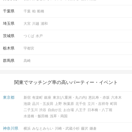
千葉県
千葉
柏
船橋
埼玉県
大宮
川越
浦和
茨城県
つくば
水戸
栃木県
宇都宮
群馬県
高崎
関東でマッチング率の高いパーティー・イベント
東京都
新宿
有楽町
銀座
東京(八重洲・丸の内)
恵比寿・赤坂
六本木
池袋
品川・五反田
上野
秋葉原
北千住
立川・吉祥寺
町田
二子玉川
渋谷
自由が丘
お台場
八王子
日本橋・八丁堀
水道橋・飯田橋
浅草・両国
神奈川県
横浜
みなとみらい
川崎・武蔵小杉
藤沢
鎌倉