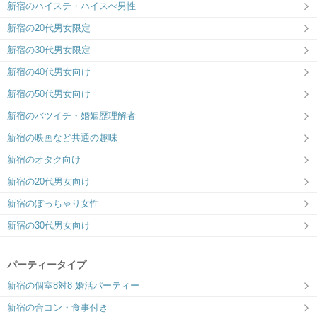
新宿のハイステ・ハイスぺ男性
婚活初心者応援ラウンジ！
4月リニューアルオープン！ホテルライク
な「大人の隠れ家」空間
新宿の20代男女限定
新宿の30代男女限定
新宿の40代男女向け
新宿の50代男女向け
新宿のバツイチ・婚姻歴理解者
新宿/OAK LOUNGE
サンマリエ本社オペラシティ41F
”1on1”で出会う事に特化した会場
ラフに、真剣な出会いを。
新宿の映画など共通の趣味
新宿のオタク向け
新宿の20代男女向け
新宿のぽっちゃり女性
新宿の30代男女向け
東急歌舞伎町タワーLOUNGE
サンマリエ本社 東京オペラシティ
40F
格式のある大人の出会い場
ラフに、真剣な出会いを。
パーティータイプ
新宿の個室8対8 婚活パーティー
新宿の合コン・食事付き