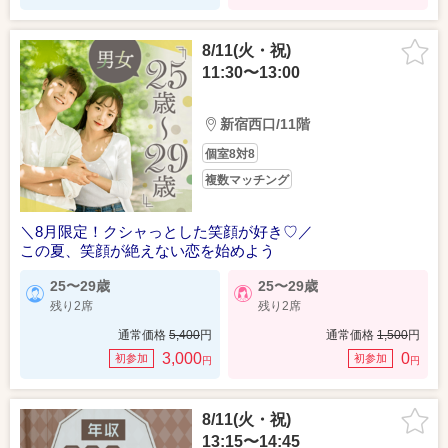
8/11(火・祝)
11:30〜13:00
新宿西口/11階
個室8対8
複数マッチング
＼8月限定！クシャっとした笑顔が好き♡／
この夏、笑顔が絶えない恋を始めよう
25〜29歳
25〜29歳
残り2席
残り2席
通常価格
5,400
円
通常価格
1,500
円
3,000
0
初参加
初参加
円
円
8/11(火・祝)
13:15〜14:45