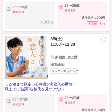
25〜29歳
25〜29歳
残り2席
締め切り
通常価格
1,000
円
4,000
円
0
初参加
円
8/8(土)
11:00〜12:30
新宿西口/11階
個室8対8
シングルマッチング
＼27歳まで限定♡公務員or高収入の男性／
秋までに“誠実”な彼氏を見つけたい
20〜27歳
23〜27歳
残り2席
締め切り
通常価格
2,000
円