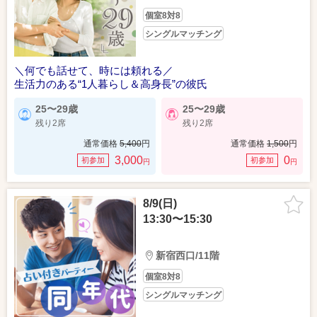
個室8対8
シングルマッチング
＼何でも話せて、時には頼れる／
生活力のある“1人暮らし＆高身長”の彼氏
25〜29歳
25〜29歳
残り2席
残り2席
通常価格
5,400
円
通常価格
1,500
円
3,000
0
初参加
初参加
円
円
8/9(日)
13:30〜15:30
新宿西口/11階
個室8対8
シングルマッチング