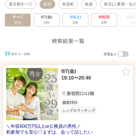
東京都すべて
新宿
有楽町
銀座
東京(八重洲・丸の
すべて
8/7(金)
8/8(土)
8/9(日)
8/10(
33件
1件
2件
4件
0件
検索結果一覧
33
件中 1～18件
空席あり
8/7(金)
19:10〜20:40
新宿西口/11階
個室8対8
シングルマッチング
＼年収600万円以上or公務員の男性／
初参加でも安心♡まずは、会って話したい