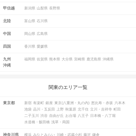
甲信越
新潟県
山梨県
長野県
北陸
富山県
石川県
中国
岡山県
広島県
四国
香川県
愛媛県
九州
福岡県
佐賀県
熊本県
大分県
宮崎県
鹿児島県
沖縄県
沖縄
関東のエリア一覧
東京都
新宿
有楽町
銀座
東京(八重洲・丸の内)
恵比寿・赤坂
六本木
池袋
品川・五反田
上野
秋葉原
北千住
立川・吉祥寺
町田
二子玉川
渋谷
自由が丘
お台場
八王子
日本橋・八丁堀
水道橋・飯田橋
浅草・両国
神奈川県
横浜
みなとみらい
川崎・武蔵小杉
藤沢
鎌倉