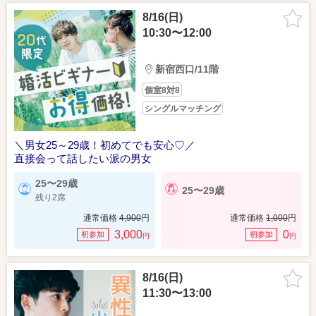
8/16(日)
10:30〜12:00
新宿西口/11階
個室8対8
シングルマッチング
＼男女25～29歳！初めてでも安心♡／
直接会って話したい派の男女
25〜29歳
25〜29歳
残り2席
通常価格
4,900
円
通常価格
1,000
円
3,000
0
初参加
初参加
円
円
8/16(日)
11:30〜13:00