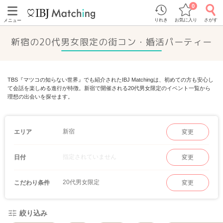
0
りれき
お気に入り
さがす
メニュー
新宿の20代男女限定の街コン・婚活パーティー
TBS『マツコの知らない世界』でも紹介されたIBJ Matchingは、初めての方も安心し
て会話を楽しめる進行が特徴。新宿で開催される20代男女限定のイベント一覧から
理想の出会いを探せます。
新宿
エリア
変更
指定されていません
日付
変更
20代男女限定
こだわり条件
変更
絞り込み