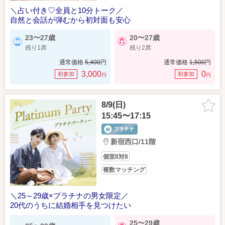
＼占い付き♡全員と10分トーク／
自然と会話が弾むから初対面も安心
23〜27歳
20〜27歳
残り1席
残り2席
通常価格
5,400
円
通常価格
1,500
円
3,000
0
初参加
初参加
円
円
8/9(日)
15:45〜17:15
新宿西口/11階
個室8対8
複数マッチング
＼25～29歳×プラチナの男女限定／
20代のうちに結婚相手を見つけたい
25〜29歳