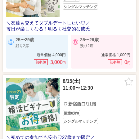
シングルマッチング
＼友達も交えてダブルデートしたい♡／
毎日が楽しくなる！明るく社交的な彼氏
25〜29歳
25〜29歳
残り2席
残り2席
通常価格
4,000
円
通常価格
1,000
円
3,000
0
初参加
初参加
円
円
8/15(土)
11:00〜12:30
新宿西口/11階
個室8対8
シングルマッチング
＼初めての参加でも安心♡27歳まで限定／