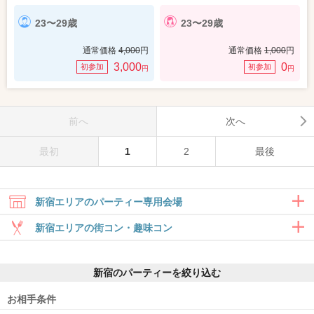
23〜29歳
23〜29歳
通常価格
4,000
円
通常価格
1,000
円
3,000
0
初参加
初参加
円
円
前へ
次へ
最初
1
2
最後
新宿エリアのパーティー専用会場
新宿エリアの街コン・趣味コン
趣味コン・体験コン
新宿のパーティーを絞り込む
6対6～｜同じ趣味のお相手と出会える
お相手条件
新宿西口ラウンジ11F
新宿南口ラウンジ6F