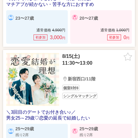
マチアプが続かない・苦手な方におすすめ
23〜27歳
20〜27歳
通常価格
4,900
円
通常価格
1,000
円
3,000
0
初参加
初参加
円
円
8/15(土)
11:30〜13:00
新宿西口/11階
個室8対8
シングルマッチング
＼3回目のデートでお付き合い♪／
男女25～29歳♡恋愛の延長で結婚したい
25〜29歳
25〜29歳
残り2席
残り2席