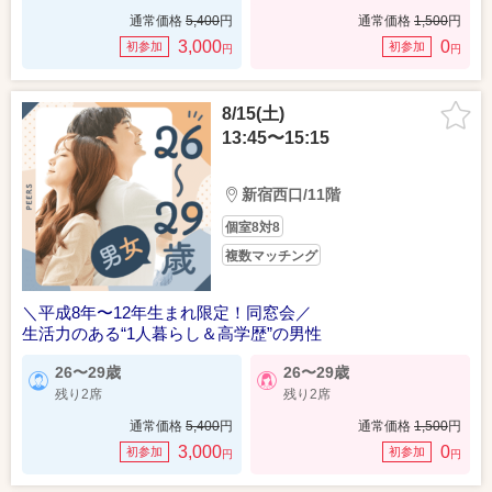
通常価格
5,400
円
通常価格
1,500
円
3,000
0
初参加
初参加
円
円
8/15(土)
13:45〜15:15
新宿西口/11階
個室8対8
複数マッチング
＼平成8年〜12年生まれ限定！同窓会／
生活力のある“1人暮らし＆高学歴”の男性
26〜29歳
26〜29歳
残り2席
残り2席
通常価格
5,400
円
通常価格
1,500
円
3,000
0
初参加
初参加
円
円