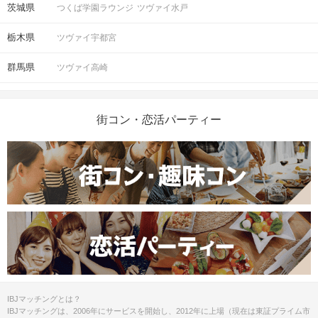
茨城県
つくば学園ラウンジ
ツヴァイ水戸
栃木県
ツヴァイ宇都宮
群馬県
ツヴァイ高崎
街コン・恋活パーティー
IBJマッチングとは？
IBJマッチングは、2006年にサービスを開始し、2012年に上場（現在は東証プライム市