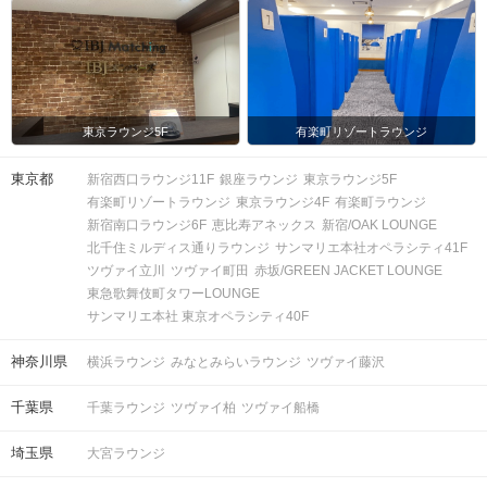
東京ラウンジ5F
有楽町リゾートラウンジ
東京都
新宿西口ラウンジ11F
銀座ラウンジ
東京ラウンジ5F
有楽町リゾートラウンジ
東京ラウンジ4F
有楽町ラウンジ
新宿南口ラウンジ6F
恵比寿アネックス
新宿/OAK LOUNGE
北千住ミルディス通りラウンジ
サンマリエ本社オペラシティ41F
ツヴァイ立川
ツヴァイ町田
赤坂/GREEN JACKET LOUNGE
東急歌舞伎町タワーLOUNGE
サンマリエ本社 東京オペラシティ40F
神奈川県
横浜ラウンジ
みなとみらいラウンジ
ツヴァイ藤沢
千葉県
千葉ラウンジ
ツヴァイ柏
ツヴァイ船橋
埼玉県
大宮ラウンジ