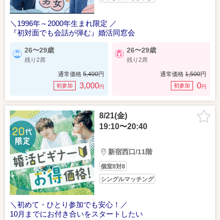
＼1996年～2000年生まれ限定 ／
『初対面でも会話が弾む』婚活同窓会
26〜29歳
26〜29歳
残り2席
残り2席
通常価格
5,400
円
通常価格
1,500
円
3,000
0
初参加
初参加
円
円
8/21(金)
19:10〜20:40
新宿西口/11階
個室8対8
シングルマッチング
＼初めて・ひとり参加でも安心！／
10月までにお付き合いをスタートしたい