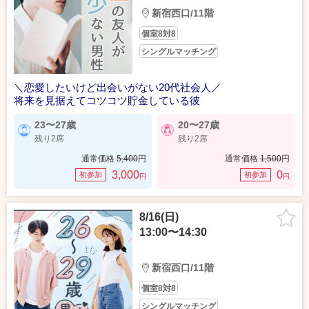
新宿西口/11階
個室8対8
シングルマッチング
＼恋愛したいけど出会いがない20代社会人／
将来を見据えてコツコツ貯金している彼
23〜27歳
20〜27歳
残り2席
残り2席
通常価格
5,400
円
通常価格
1,500
円
3,000
0
初参加
初参加
円
円
8/16(日)
13:00〜14:30
新宿西口/11階
個室8対8
シングルマッチング