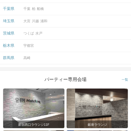
千葉県
千葉
柏
船橋
埼玉県
大宮
川越
浦和
茨城県
つくば
水戸
栃木県
宇都宮
群馬県
高崎
パーティー専用会場
一覧
新宿西口ラウンジ11F
銀座ラウンジ