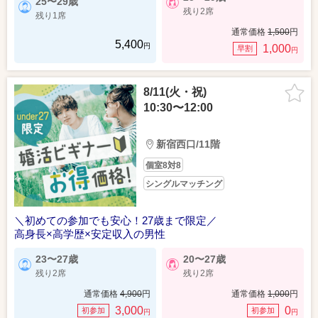
25〜29歳
残り2席
残り1席
通常価格
1,500
円
5,400
円
1,000
早割
円
8/11(火・祝)
10:30〜12:00
新宿西口/11階
個室8対8
シングルマッチング
＼初めての参加でも安心！27歳まで限定／
高身長×高学歴×安定収入の男性
23〜27歳
20〜27歳
残り2席
残り2席
通常価格
4,900
円
通常価格
1,000
円
3,000
0
初参加
初参加
円
円