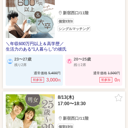
新宿西口/11階
個室8対8
シングルマッチング
＼年収600万円以上＆高学歴／
生活力のある“1人暮らし”の彼氏
23〜27歳
20〜25歳
残り2席
残り2席
通常価格
5,400
円
通常価格
1,500
円
3,000
0
初参加
初参加
円
円
8/13(木)
17:00〜18:30
新宿西口/11階
個室8対8