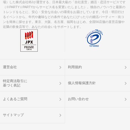
場）した株式会社IBJが運営する、日本最大級の「自社直営」婚活・恋活サービスです
（※PARTY☆PARTYからサービス名を変更いたしました）。独自のノウハウと最新の
トレンドをもとに、安心・安全な出会いの環境をお届けしています。今日・明日行け
るイベントから、年代や趣味などの条件であなたにぴったりの婚活パーティー・街コ
ンを簡単に探せます。東京、大阪、名古屋、福岡をはじめ、全国56店舗の直営店舗や
近隣の飲食店等で、あなたの出会いをサポートします。
運営会社
利用規約
特定商法取引に
個人情報保護方針
基づく表記
よくあるご質問
お問い合わせ
サイトマップ