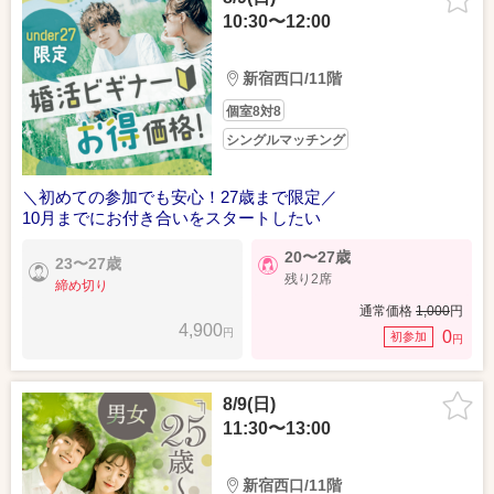
10:30〜12:00
新宿西口/11階
個室8対8
シングルマッチング
＼初めての参加でも安心！27歳まで限定／
10月までにお付き合いをスタートしたい
20〜27歳
23〜27歳
残り2席
締め切り
通常価格
1,000
円
4,900
円
0
初参加
円
8/9(日)
11:30〜13:00
新宿西口/11階