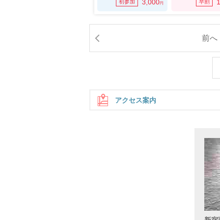
3,000
1
初参加
早割
円
前へ
アクセス案内
地下ル
新宿