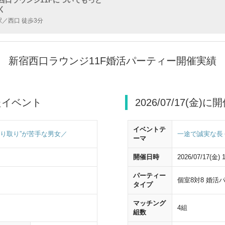
く
駅／西口 徒歩3分
新宿西口ラウンジ11F婚活パーティー開催実績
したイベント
2026/07/17(金
イベントテ
り取り”が苦手な男女／
一途で誠実な長
ーマ
開催日時
2026/07/17(金) 
パーティー
ー
個室8対8 婚活
タイプ
西口改札を出たら、
東京都庁・中央公園方面
の 標識に従い左に曲がってくだ
マッチング
4組
組数