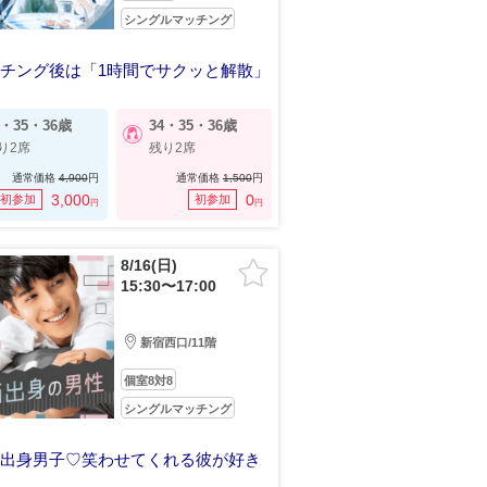
シングルマッチング
チング後は「1時間でサクッと解散」
のまま即デートで次へつながる♪
4・35・36歳
34・35・36歳
り2席
残り2席
通常価格
4,900
円
通常価格
1,500
円
3,000
0
初参加
初参加
円
円
8/16(日)
15:30〜17:00
新宿西口/11階
個室8対8
シングルマッチング
西出身男子♡笑わせてくれる彼が好き