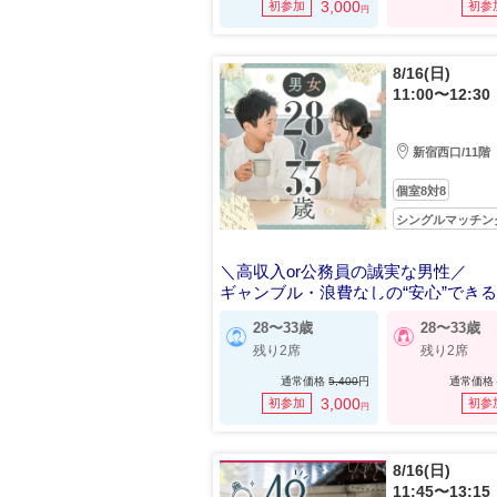
3,000
初参加
初参
円
8/16(日)
11:00〜12:30
新宿西口/11階
個室8対8
シングルマッチン
＼高収入or公務員の誠実な男性／
ギャンブル・浪費なしの“安心”でき
手
28〜33歳
28〜33歳
残り2席
残り2席
通常価格
5,400
円
通常価格
3,000
初参加
初参
円
8/16(日)
11:45〜13:15