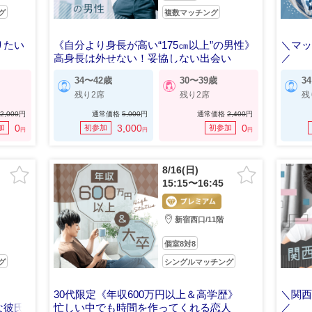
グ
複数マッチング
りたい
《自分より身長が高い“175㎝以上”の男性》
＼マッ
高身長は外せない！妥協しない出会い
／
熱量そ
34〜42歳
30〜39歳
3
残り2席
残り2席
残
2,000
円
通常価格
5,000
円
通常価格
2,400
円
0
3,000
0
加
初参加
初参加
円
円
円
8/16(日)
15:15〜16:45
新宿西口/11階
個室8対8
グ
シングルマッチング
30代限定《年収600万円以上＆高学歴》
＼関
な彼氏
忙しい中でも時間を作ってくれる恋人
／