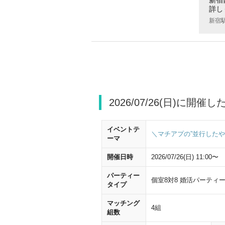
詳し
新宿
2026/07/26(日)に開催
イベントテ
＼マチアプの”並行したや
ーマ
開催日時
2026/07/26(日) 11:00〜
パーティー
個室8対8 婚活パーティ
タイプ
JR新宿駅
マッチング
4組
組数