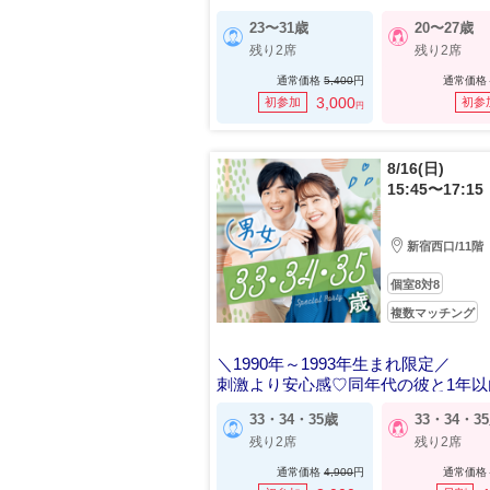
23〜31歳
20〜27歳
残り2席
残り2席
通常価格
5,400
円
通常価格
3,000
初参加
初参
円
8/16(日)
15:45〜17:15
新宿西口/11階
個室8対8
複数マッチング
＼1990年～1993年生まれ限定／
刺激より安心感♡同年代の彼と1年以
33・34・35歳
33・34・3
残り2席
残り2席
通常価格
4,900
円
通常価格