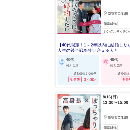
新宿西口/11階
個室8対8
シングルマッチン
【40代限定！1～2年以内に結婚した
人生の後半戦を笑い合える人と
40代
40代
残り1席
残り2席
通常価格
5,000
円
通常価格
3,000
初参加
初参
円
8/16(日)
13:30〜15:00
新宿西口/11階
個室8対8