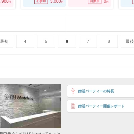
,900
3,000
0
初参加
初参加
円
円
円
最初
4
5
6
7
8
最後
地下ルート
地上ルート
婚活パーティーの特長
婚活パーティー開催レポート
ート
西口ラウンジ11Fについてもっと