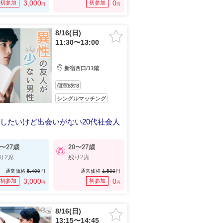
3,000
0
初参加
初参加
円
円
8/16(日)
11:30〜13:00
新宿西口/11階
個室8対8
シングルマッチング
したいけど出会いがない20代社会人
を見据えてコツコツ貯金している彼
3〜27歳
20〜27歳
り2席
残り2席
通常価格
5,400
円
通常価格
1,500
円
3,000
0
初参加
初参加
円
円
8/16(日)
13:15〜14:45