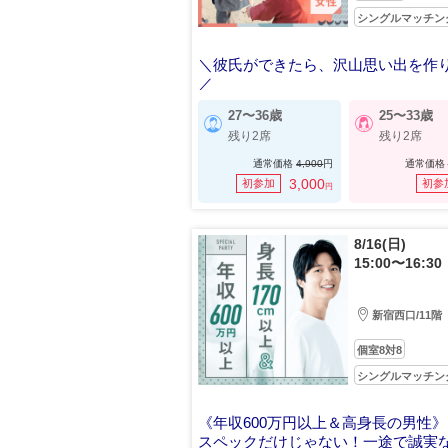
シングルマッチン
＼彼氏ができたら、沢山思い出を作
／
年収500万円以上＆高身長の男性
27〜36歳
25〜33歳
残り2席
残り2席
通常価格
4,900
円
通常価格
3,000
初参加
初参
円
8/16(日)
15:00〜16:30
新宿西口/11階
個室8対8
シングルマッチン
《年収600万円以上＆高身長の男性》
スペックだけじゃない！一途で誠実