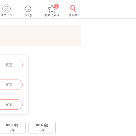
0
ログイン
りれき
お気に入り
さがす
変更
変更
変更
8/13(木)
8/14(金)
6件
6件