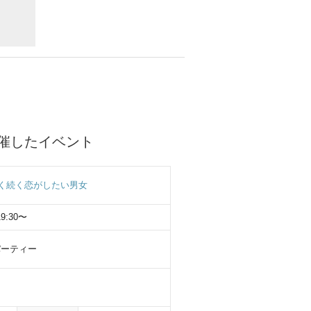
)に開催したイベント
く続く恋がしたい男女
19:30〜
パーティー
さい。