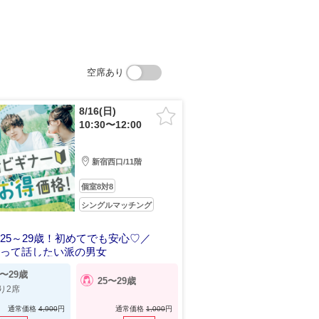
空席あり
8/16(日)
10:30〜12:00
新宿西口/11階
個室8対8
シングルマッチング
25～29歳！初めてでも安心♡／
会って話したい派の男女
5〜29歳
25〜29歳
り2席
通常価格
4,900
円
通常価格
1,000
円