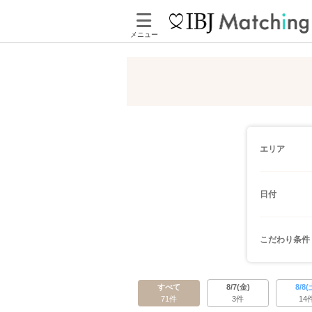
メニュー
エリア
日付
こだわり条件
すべて
8/7(金)
8/8(
71件
3件
14