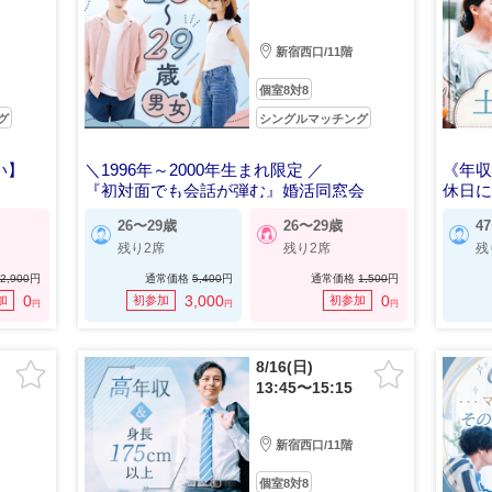
新宿西口/11階
個室8対8
グ
シングルマッチング
い】
＼1996年～2000年生まれ限定 ／
《年収
『初対面でも会話が弾む』婚活同窓会
休日
26〜29歳
26〜29歳
4
残り2席
残り2席
残
2,900
円
通常価格
5,400
円
通常価格
1,500
円
0
3,000
0
加
初参加
初参加
円
円
円
8/16(日)
13:45〜15:15
新宿西口/11階
個室8対8