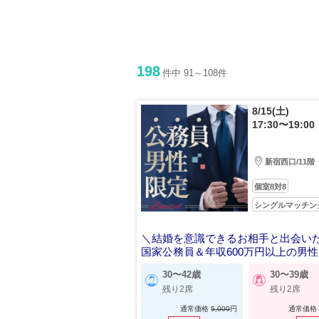
198
件中 91～108件
8/15(土)
17:30〜19:00
新宿西口/11階
個室8対8
シングルマッチン
＼結婚を意識できるお相手と出会い
国家公務員＆年収600万円以上の男性
30〜42歳
30〜39歳
残り2席
残り2席
通常価格
5,000
円
通常価格