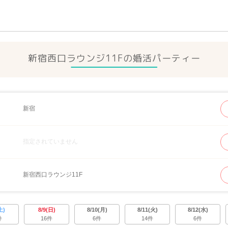
新宿西口ラウンジ11Fの
婚活パーティー
新宿
指定されていません
新宿西口ラウンジ11F
土)
8/9(日)
8/10(月)
8/11(火)
8/12(水)
件
16件
6件
14件
6件