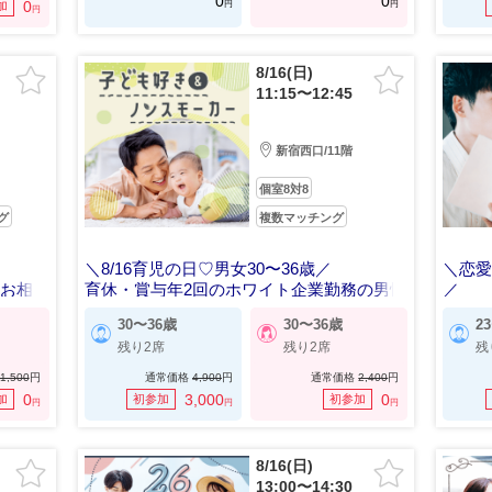
0
0
円
円
0
加
円
8/16(日)
11:15〜12:45
新宿西口/11階
個室8対8
グ
複数マッチング
＼8/16育児の日♡男女30〜36歳／
＼恋愛
るお相
育休・賞与年2回のホワイト企業勤務の男性
／
将来
30〜36歳
30〜36歳
2
残り2席
残り2席
残
1,500
円
通常価格
4,900
円
通常価格
2,400
円
0
3,000
0
加
初参加
初参加
円
円
円
8/16(日)
13:00〜14:30