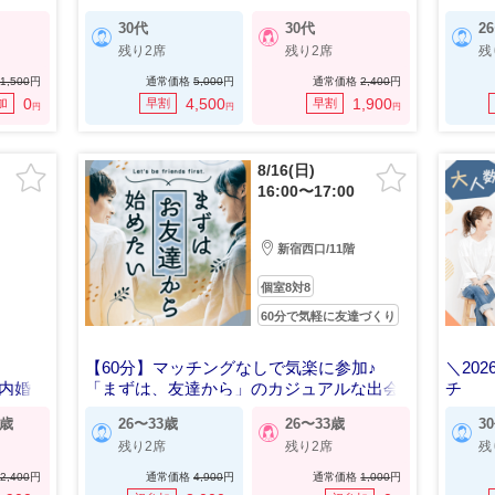
くだ
30代
30代
2
残り2席
残り2席
残
1,500
円
通常価格
5,000
円
通常価格
2,400
円
0
4,500
1,900
加
早割
早割
円
円
円
8/16(日)
16:00〜17:00
新宿西口/11階
個室8対8
60分で気軽に友達づくり
【60分】マッチングなしで気楽に参加♪
＼20
内婚
「まずは、友達から」のカジュアルな出会
チ
い
確実に
5歳
26〜33歳
26〜33歳
3
残り2席
残り2席
残
2,400
円
通常価格
4,900
円
通常価格
1,000
円