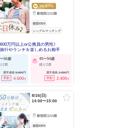
新宿西口/11階
個室8対8
シングルマッチング
600万円以上or公務員の男性》
に旅行やランチを楽しめるお相手
7〜56歳
45〜54歳
り2席
残り2席
通常価格
5,000
円
通常価格
2,900
円
4,500
2,400
早割
早割
円
円
8/16(日)
14:00〜15:00
新宿西口/11階
個室8対8