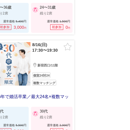
らないことで笑い合える関係
6〜36歳
24〜31歳
り2席
残り2席
通常価格
5,400
円
通常価格
1,500
円
3,000
0
初参加
初参加
円
円
8/16(日)
17:30〜19:30
新宿西口/11階
個室24対24
複数マッチング
26年で婚活卒業／最大24名×複数マッ
ご縁が広がる30代の出会い
0代
30代
り2席
残り2席
通常価格
5,500
円
通常価格
2,900
円