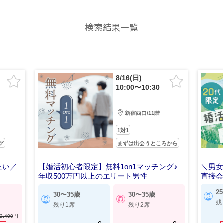
検索結果一覧
8/16(日)
10:00〜10:30
新宿西口/11階
1対1
グ
まずは出会うところから
たい／
【婚活初心者限定】無料1on1マッチング♪
＼男女
年収500万円以上のエリート男性
直接
2
30〜35歳
30〜35歳
残
残り1席
残り2席
2,400
円