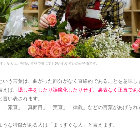
すぐな人は、明るい性格で誰にでも好かれやすいのが特徴です。
という言葉は、曲がった部分がなく直線的であることを意味し
言えば、
隠し事をしたり誤魔化したりせず、裏表なく正直であ
と言い表されます。
、「素直」「真面目」「実直」「律義」などの言葉があげられ
ような特徴がある人は「まっすぐな人」と言えます。