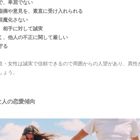
で、卑屈でない
指摘や意見を、素直に受け入れられる
誤魔化さない
、相手に対して誠実
く、他人の不正に関して厳しい
守る
性・女性は誠実で信頼できるので周囲からの人望があり、異性
しょう。
な人の恋愛傾向