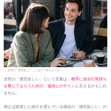
女性の「彼氏欲しい」にはどう答えるべき？
女性の「彼氏欲しい」という言葉は、
相手に自分の気持ち
を察してもらうための、遠回しのサイン
と言えるかもしれ
ません。
例えば前述した紹介を望んでいる場合の「彼氏欲しい」の