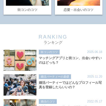
街コンのコツ
恋愛・出会いのコツ
RANKING
ランキング
2025.06.18
街コンのコツ
1
マッチングアプリと街コン、出会いやすい
のはどっち？
2025.11.20
婚活パーティーの基礎
2
婚活パーティーではどんなプロフィール写
真を登録したらいいの？
2022.05.17
婚活のコツ
3