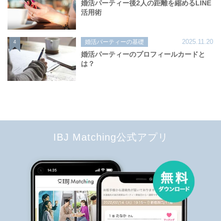
婚活パーティー後2人の距離を縮めるLINE
活用術
2025.11.20
婚活パーティーの基礎
4
婚活パーティーのプロフィールカードと
は？
IBJ Matching公式アプリ