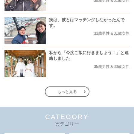
35歳男性＆31歳女性
実は、彼とはマッチングしなかったんで
す。
33歳男性＆31歳女性
私から「今度ご飯に行きましょう！」と連
絡しました
35歳男性＆30歳女性
もっと見る
CATEGORY
カテゴリー