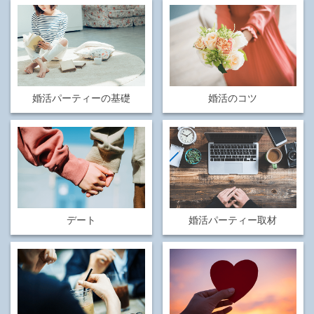
婚活パーティーの基礎
婚活のコツ
デート
婚活パーティー取材