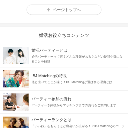
ページトップへ
婚活お役立ちコンテンツ
婚活パーティーとは
婚活パーティーって何？どんな種類がある？などの疑問や気にな
ることを解説
IBJ Matchingの特長
他と比べてここが違う！IBJ Matchingが選ばれる理由とは
パーティー参加の流れ
パーティー予約後からマッチングまでの流れをご案内します
パーティーランクとは
「いいね」をもらうほど出会いが広がる！？IBJ Matchingのパーテ