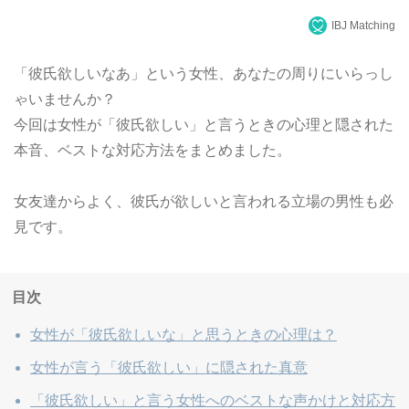
IBJ Matching
「彼氏欲しいなあ」という女性、あなたの周りにいらっし
ゃいませんか？
今回は女性が「彼氏欲しい」と言うときの心理と隠された
本音、ベストな対応方法をまとめました。
女友達からよく、彼氏が欲しいと言われる立場の男性も必
見です。
目次
女性が「彼氏欲しいな」と思うときの心理は？
女性が言う「彼氏欲しい」に隠された真意
「彼氏欲しい」と言う女性へのベストな声かけと対応方