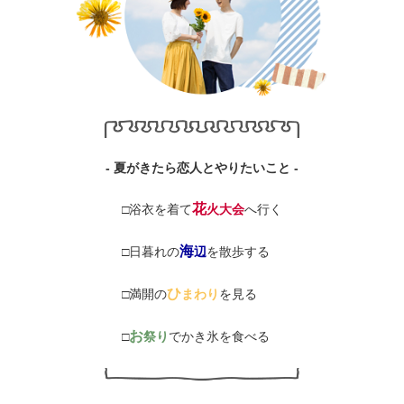
- 夏がきたら恋人とやりたいこと -
花
□浴衣を着て
火大会
へ行く
海
□日暮れの
辺
を散歩する
ひ
□満開の
まわり
を見る
お
□
祭り
でかき氷を食べる