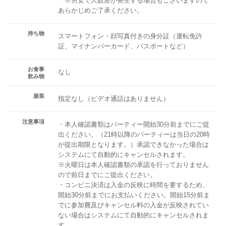
※男女で人数差が発生する場合もございますので
あらかじめご了承ください。
持ち物
スマートフォン・顔写真付きの身分証（運転免許
証、マイナンバーカード、パスポートなど）
お食事
なし
飲み物
服装
指定なし（ビデオ通話はありません）
注意事項
・本人確認書類はパーティー開始30分前までにご提
出ください。（21時以降のパーティーは当日の20時
が提出期限となります。）承認できなかった場合は
システムにて自動的にキャンセルされます。
※火曜日は本人確認書類の承認を行っておりません
ので前日までにご提出ください。
・コンビニ決済は入金の反映に時間を要するため、
開始30分前までにお支払いください。開始15分前ま
でに参加費及びキャンセル料の入金が反映されてい
ない場合はシステムにて自動的にキャンセルされま
す。