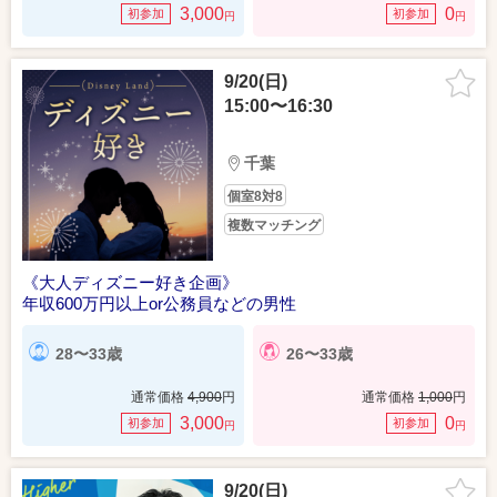
3,000
0
初参加
初参加
円
円
9/20(日)
15:00〜16:30
千葉
個室8対8
複数マッチング
《大人ディズニー好き企画》
年収600万円以上or公務員などの男性
28〜33歳
26〜33歳
通常価格
4,900
円
通常価格
1,000
円
3,000
0
初参加
初参加
円
円
9/20(日)