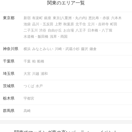
関東のエリア一覧
東京都
新宿
有楽町
銀座
東京(八重洲・丸の内)
恵比寿・赤坂
六本木
池袋
品川・五反田
上野
秋葉原
北千住
立川・吉祥寺
町田
二子玉川
渋谷
自由が丘
お台場
八王子
日本橋・八丁堀
水道橋・飯田橋
浅草・両国
神奈川県
横浜
みなとみらい
川崎・武蔵小杉
藤沢
鎌倉
千葉県
千葉
柏
船橋
埼玉県
大宮
川越
浦和
茨城県
つくば
水戸
栃木県
宇都宮
群馬県
高崎