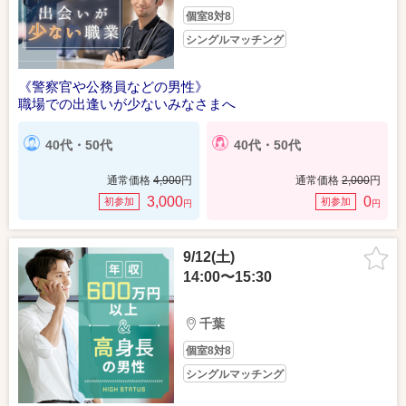
個室8対8
シングルマッチング
《警察官や公務員などの男性》
職場での出逢いが少ないみなさまへ
40代・50代
40代・50代
通常価格
4,900
円
通常価格
2,000
円
3,000
0
初参加
初参加
円
円
9/12(土)
14:00〜15:30
千葉
個室8対8
シングルマッチング