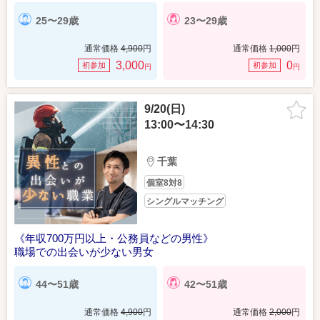
25〜29歳
23〜29歳
通常価格
4,900
円
通常価格
1,000
円
3,000
0
初参加
初参加
円
円
9/20(日)
13:00〜14:30
千葉
個室8対8
シングルマッチング
《年収700万円以上・公務員などの男性》
職場での出会いが少ない男女
44〜51歳
42〜51歳
通常価格
4,900
円
通常価格
2,000
円