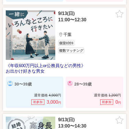
9/13(日)
11:00〜12:30
千葉
個室8対8
複数マッチング
《年収600万円以上or公務員などの男性》
お出かけ好きな男女
30〜39歳
28〜39歳
通常価格
4,900
円
通常価格
1,200
円
3,000
0
初参加
初参加
円
円
9/13(日)
13:00〜14:30