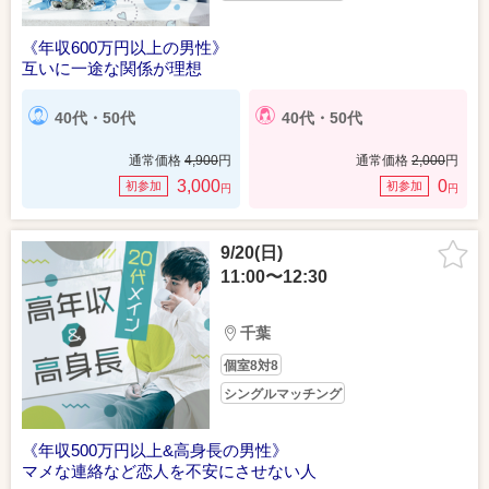
《年収600万円以上の男性》
互いに一途な関係が理想
40代・50代
40代・50代
通常価格
4,900
円
通常価格
2,000
円
3,000
0
初参加
初参加
円
円
9/20(日)
11:00〜12:30
千葉
個室8対8
シングルマッチング
《年収500万円以上&高身長の男性》
マメな連絡など恋人を不安にさせない人