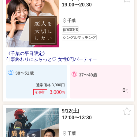
19:00〜20:30
千葉
個室8対8
シングルマッチング
《千葉の平日限定》
仕事終わりにふらっと♡ 女性0円パーティー
38〜51歳
37〜49歳
通常価格
3,900
円
0
円
3,000
初参加
円
9/12(土)
12:00〜13:30
千葉