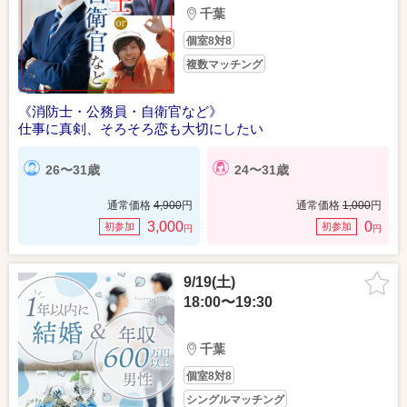
千葉
個室8対8
複数マッチング
《消防士・公務員・自衛官など》
仕事に真剣、そろそろ恋も大切にしたい
26〜31歳
24〜31歳
通常価格
4,900
円
通常価格
1,000
円
3,000
0
初参加
初参加
円
円
9/19(土)
18:00〜19:30
千葉
個室8対8
シングルマッチング