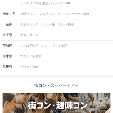
サンマリエ本社 東京オペラシティ40F
神奈川県
横浜ラウンジ
みなとみらいラウンジ
ツヴァイ藤沢
千葉県
千葉ラウンジ
ツヴァイ柏
ツヴァイ船橋
埼玉県
大宮ラウンジ
茨城県
つくば学園ラウンジ
ツヴァイ水戸
栃木県
ツヴァイ宇都宮
群馬県
ツヴァイ高崎
街コン・恋活パーティー