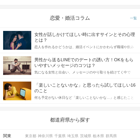
恋愛・婚活コラム
一覧
女性が話しかけてほしい時に出すサインとその心理
とは？
恋人を作れるかどうかは、婚活イベントにかかわらず職場や飲み
会の場で女性が話しかけて欲しい時に出すサインに、早く気づい
てアプローチできるかにも左右されます。 これから恋人作りを本
男性から送るLINEでのデートの誘い方！OKをもら
格的に始めようとしている方は、女性が異性を求めて出すサイン
いやすいメッセージのコツは？
をしっかりと理解し、正しい行動に移せるかどうかが重要。 この
気になる女性と出会い、メッセージのやり取りを続けてく中で
記事では、女性が話しかけて欲しい時に出すサインとその心理を
「この人いいな」と感じたら、次はデートに誘いたくなるもの。
詳しく解説した後、婚活イベントで実際にサインを受け取った場
しかし、中には「どう誘ったらいいの？」とお困りの男性もいら
合にどのような行動に繋げるべきかをご紹介していきます。
「楽しいことないかな」と思ったら試してほしい16
っしゃるのではないでしょうか。 そこで今回は、男性から女性へ
のこと
送るLINEでのデートの誘い方のコツをご紹介します。例文も混じ
何も予定がない休日など「楽しいことないかな…」と感じたこと
えながら解説するので、ぜひ参考にしてください。
がある人もいるのでは？ 日常が退屈に感じるなら、いますぐ楽し
いことを始めましょう！ いますぐ楽しい気分になれる対処法か
ら、恋愛・自分磨き・趣味などジャンル別の楽しいことまで、16
の楽しいことアイデアを集めました♪ いままさに楽しいことを探し
都道府県から探す
ている方は必見です。
関東
東京都
神奈川県
千葉県
埼玉県
茨城県
栃木県
群馬県