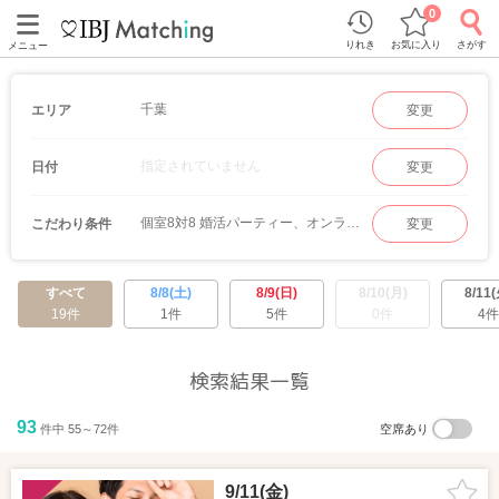
0
りれき
お気に入り
さがす
メニュー
千葉
エリア
変更
指定されていません
日付
変更
個室8対8 婚活パーティー、オンラインマッチング
こだわり条件
変更
すべて
8/8(土)
8/9(日)
8/10(月)
8/11(
19件
1件
5件
0件
4件
検索結果一覧
93
件中 55～72件
空席あり
9/11(金)