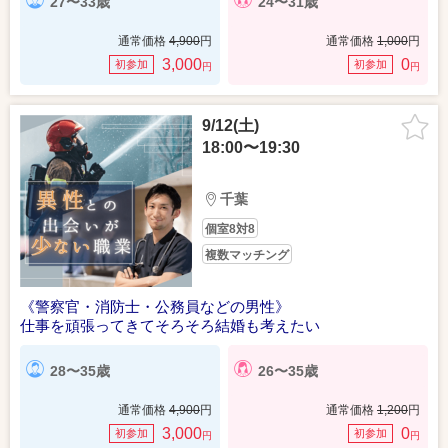
27〜33歳
24〜31歳
通常価格
4,900
円
通常価格
1,000
円
3,000
0
初参加
初参加
円
円
9/12(土)
18:00〜19:30
千葉
個室8対8
複数マッチング
《警察官・消防士・公務員などの男性》
仕事を頑張ってきてそろそろ結婚も考えたい
28〜35歳
26〜35歳
通常価格
4,900
円
通常価格
1,200
円
3,000
0
初参加
初参加
円
円