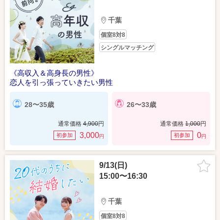
千葉
個室8対8
シングルマッチング
《高収入＆高身長の男性》
恋人を引っ張っていきたい男性
28〜35歳
26〜33歳
通常価格
4,900
円
通常価格
1,000
円
3,000
0
初参加
初参加
円
円
9/13(日)
15:00〜16:30
千葉
個室8対8