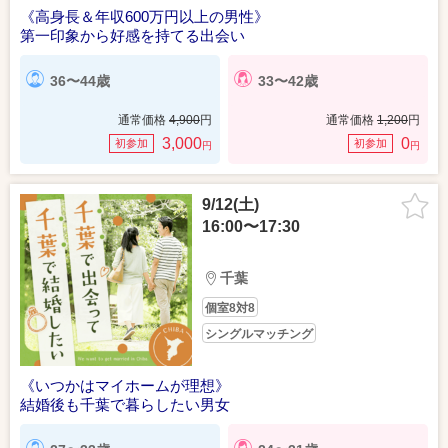
《高身長＆年収600万円以上の男性》
第一印象から好感を持てる出会い
36〜44歳
33〜42歳
通常価格
4,900
円
通常価格
1,200
円
3,000
0
初参加
初参加
円
円
9/12(土)
16:00〜17:30
千葉
個室8対8
シングルマッチング
《いつかはマイホームが理想》
結婚後も千葉で暮らしたい男女