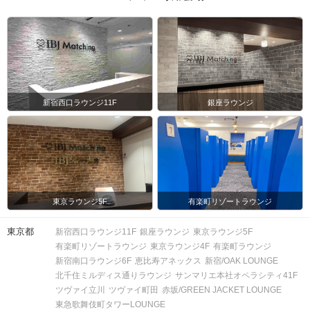
新宿西口ラウンジ11F
銀座ラウンジ
東京ラウンジ5F
有楽町リゾートラウンジ
東京都
新宿西口ラウンジ11F
銀座ラウンジ
東京ラウンジ5F
有楽町リゾートラウンジ
東京ラウンジ4F
有楽町ラウンジ
新宿南口ラウンジ6F
恵比寿アネックス
新宿/OAK LOUNGE
北千住ミルディス通りラウンジ
サンマリエ本社オペラシティ41F
ツヴァイ立川
ツヴァイ町田
赤坂/GREEN JACKET LOUNGE
東急歌舞伎町タワーLOUNGE