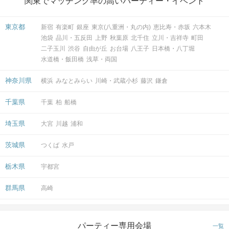
関東でマッチング率の高いパーティー・イベント
東京都
新宿
有楽町
銀座
東京(八重洲・丸の内)
恵比寿・赤坂
六本木
池袋
品川・五反田
上野
秋葉原
北千住
立川・吉祥寺
町田
二子玉川
渋谷
自由が丘
お台場
八王子
日本橋・八丁堀
水道橋・飯田橋
浅草・両国
神奈川県
横浜
みなとみらい
川崎・武蔵小杉
藤沢
鎌倉
千葉県
千葉
柏
船橋
埼玉県
大宮
川越
浦和
茨城県
つくば
水戸
栃木県
宇都宮
群馬県
高崎
パーティー専用会場
一覧