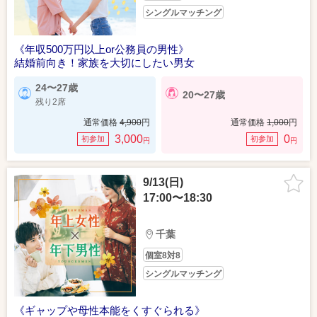
シングルマッチング
《年収500万円以上or公務員の男性》
結婚前向き！家族を大切にしたい男女
24〜27歳
20〜27歳
残り2席
通常価格
4,900
円
通常価格
1,000
円
3,000
0
初参加
初参加
円
円
9/13(日)
17:00〜18:30
千葉
個室8対8
シングルマッチング
《ギャップや母性本能をくすぐられる》