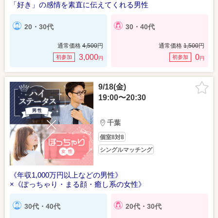
「好き」の感情を素直に伝えてくれる男性
20・30代
30・40代
通常価格
4,500
円
通常価格
1,500
円
3,000
0
初参加
初参加
円
円
9/18(金)
19:00〜20:30
千葉
個室8対8
シングルマッチング
《年収1,000万円以上などの男性》
×《ぽっちゃり・まる顔・癒し系の女性》
30代・40代
20代・30代