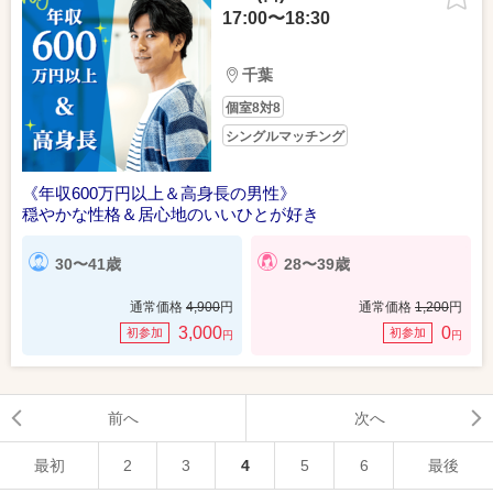
17:00〜18:30
千葉
個室8対8
シングルマッチング
《年収600万円以上＆高身長の男性》
穏やかな性格＆居心地のいいひとが好き
30〜41歳
28〜39歳
通常価格
4,900
円
通常価格
1,200
円
3,000
0
初参加
初参加
円
円
前へ
次へ
最初
2
3
4
5
6
最後