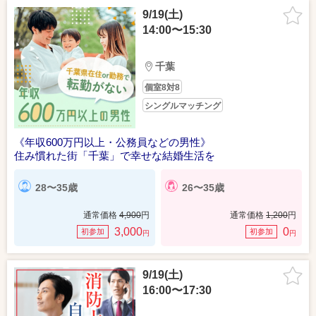
9/19(土)
14:00〜15:30
千葉
個室8対8
シングルマッチング
《年収600万円以上・公務員などの男性》
住み慣れた街「千葉」で幸せな結婚生活を
28〜35歳
26〜35歳
通常価格
4,900
円
通常価格
1,200
円
3,000
0
初参加
初参加
円
円
9/19(土)
16:00〜17:30