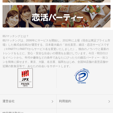
IBJマッチングとは？
IBJマッチングは、2006年にサービスを開始し、2012年に上場（現在は東証プライム市
場）した株式会社IBJが運営する、日本最大級の「自社直営」婚活・恋活サービスです
（※PARTY☆PARTYからサービス名を変更いたしました）。独自のノウハウと最新の
トレンドをもとに、安心・安全な出会いの環境をお届けしています。今日・明日行け
るイベントから、年代や趣味などの条件であなたにぴったりの婚活パーティー・街コ
ンを簡単に探せます。東京、大阪、名古屋、福岡をはじめ、全国56店舗の直営店舗や
近隣の飲食店等で、あなたの出会いをサポートします。
運営会社
利用規約