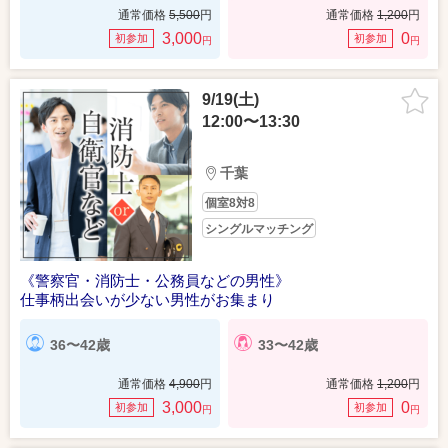
通常価格
5,500
円
通常価格
1,200
円
3,000
0
初参加
初参加
円
円
9/19(土)
12:00〜13:30
千葉
個室8対8
シングルマッチング
《警察官・消防士・公務員などの男性》
仕事柄出会いが少ない男性がお集まり
36〜42歳
33〜42歳
通常価格
4,900
円
通常価格
1,200
円
3,000
0
初参加
初参加
円
円