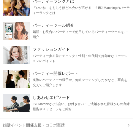
パーティーランクとは
「いいね」をもらうほど出会いが広がる！？IBJ Matchingのパーテ
ィーランクとは
パーティーツール紹介
婚活・お見合いパーティーで使用しているパーティーツールをご
紹介
ファッションガイド
パーティー参加前にチェック！性別・年代別で好印象なファッシ
ョンのポイント
パーティー開催レポート
実際のパーティーの様子や、何組マッチングしたかなど、写真を
交えてご紹介します
しあわせエピソード
IBJ Matchingで出会い、お付き合い・ご成婚された皆様からの良縁
報告やメッセージをご紹介
婚活イベント開催支援・コラボ実績