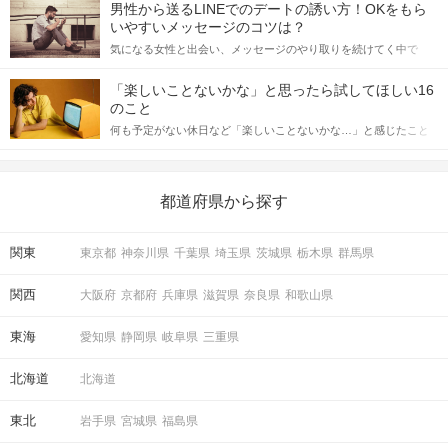
てアプローチできるかにも左右されます。 これから恋人作りを本
男性から送るLINEでのデートの誘い方！OKをもら
格的に始めようとしている方は、女性が異性を求めて出すサイン
いやすいメッセージのコツは？
をしっかりと理解し、正しい行動に移せるかどうかが重要。 この
気になる女性と出会い、メッセージのやり取りを続けてく中で
記事では、女性が話しかけて欲しい時に出すサインとその心理を
「この人いいな」と感じたら、次はデートに誘いたくなるもの。
詳しく解説した後、婚活イベントで実際にサインを受け取った場
しかし、中には「どう誘ったらいいの？」とお困りの男性もいら
合にどのような行動に繋げるべきかをご紹介していきます。
「楽しいことないかな」と思ったら試してほしい16
っしゃるのではないでしょうか。 そこで今回は、男性から女性へ
のこと
送るLINEでのデートの誘い方のコツをご紹介します。例文も混じ
何も予定がない休日など「楽しいことないかな…」と感じたこと
えながら解説するので、ぜひ参考にしてください。
がある人もいるのでは？ 日常が退屈に感じるなら、いますぐ楽し
いことを始めましょう！ いますぐ楽しい気分になれる対処法か
ら、恋愛・自分磨き・趣味などジャンル別の楽しいことまで、16
の楽しいことアイデアを集めました♪ いままさに楽しいことを探し
都道府県から探す
ている方は必見です。
関東
東京都
神奈川県
千葉県
埼玉県
茨城県
栃木県
群馬県
関西
大阪府
京都府
兵庫県
滋賀県
奈良県
和歌山県
東海
愛知県
静岡県
岐阜県
三重県
北海道
北海道
東北
岩手県
宮城県
福島県