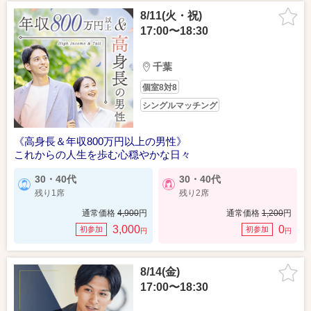
8/11(火・祝)
17:00〜18:30
千葉
個室8対8
シングルマッチング
《高身長＆年収800万円以上の男性》
これからの人生を歩む心穏やかな日々
30・40代
30・40代
残り1席
残り2席
通常価格
4,900
円
通常価格
1,200
円
3,000
0
初参加
初参加
円
円
8/14(金)
17:00〜18:30