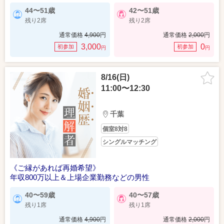
44〜51歳
42〜51歳
残り2席
残り2席
通常価格
4,900
円
通常価格
2,000
円
3,000
0
初参加
初参加
円
円
8/16(日)
11:00〜12:30
千葉
個室8対8
シングルマッチング
《ご縁があれば再婚希望》
年収800万以上＆上場企業勤務などの男性
40〜59歳
40〜57歳
残り1席
残り1席
通常価格
4,900
円
通常価格
2,000
円