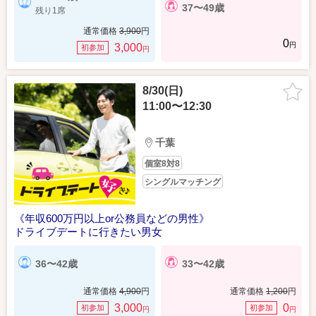
37〜49歳
残り1席
通常価格
3,900
円
0
円
3,000
初参加
円
8/30(日)
11:00〜12:30
千葉
個室8対8
シングルマッチング
《年収600万円以上or公務員などの男性》
ドライブデートに行きたい男女
36〜42歳
33〜42歳
通常価格
4,900
円
通常価格
1,200
円
3,000
0
初参加
初参加
円
円