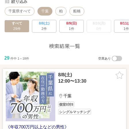
絞り込み
千葉県すべて
千葉
柏
船橋
すべて
8/8(土)
8/9(日)
8/10(月)
8/11(
29件
2件
1件
0件
1件
検索結果一覧
29
件中 1～18件
空席あり
8/8(土)
12:00〜13:30
千葉
個室8対8
シングルマッチング
《年収700万円以上などの男性》