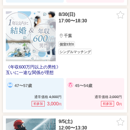
8/30(日)
17:00〜18:30
千葉
個室8対8
シングルマッチング
《年収600万円以上の男性》
互いに一途な関係が理想
47〜57歳
45〜54歳
通常価格
4,900
円
通常価格
2,000
円
3,000
0
初参加
初参加
円
円
9/5(土)
12:00〜13:30