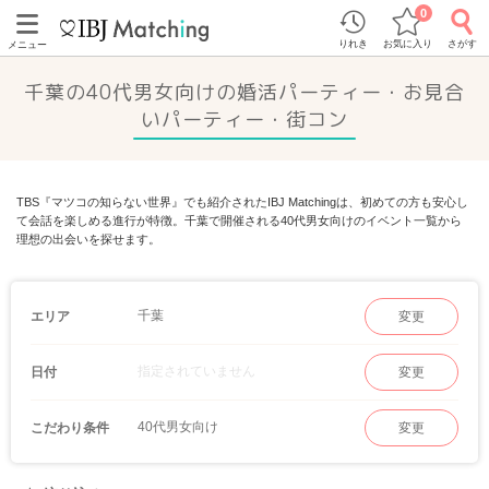
0
りれき
お気に入り
さがす
メニュー
千葉の40代男女向けの婚活パーティー・お見合
いパーティー・街コン
TBS『マツコの知らない世界』でも紹介されたIBJ Matchingは、初めての方も安心し
て会話を楽しめる進行が特徴。千葉で開催される40代男女向けのイベント一覧から
理想の出会いを探せます。
千葉
エリア
変更
指定されていません
日付
変更
40代男女向け
こだわり条件
変更