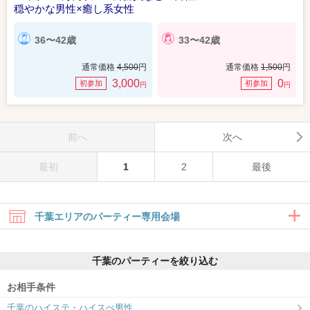
穏やかな男性×癒し系女性
36〜42歳
33〜42歳
通常価格
4,500
円
通常価格
1,500
円
3,000
0
初参加
初参加
円
円
前へ
次へ
最初
1
2
最後
千葉エリアのパーティー専用会場
千葉のパーティーを絞り込む
お相手条件
千葉のハイステ・ハイスぺ男性