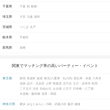
千葉県
千葉
柏
船橋
埼玉県
大宮
川越
浦和
茨城県
つくば
水戸
栃木県
宇都宮
群馬県
高崎
関東でマッチング率の高いパーティー・イベント
東京都
新宿
有楽町
銀座
東京(八重洲・丸の内)
恵比寿・赤坂
六本木
池袋
品川・五反田
上野
秋葉原
北千住
立川・吉祥寺
町田
二子玉川
渋谷
自由が丘
お台場
八王子
日本橋・八丁堀
水道橋・飯田橋
浅草・両国
神奈川県
横浜
みなとみらい
川崎・武蔵小杉
藤沢
鎌倉