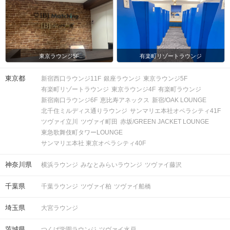
東京ラウンジ5F
有楽町リゾートラウンジ
東京都
新宿西口ラウンジ11F
銀座ラウンジ
東京ラウンジ5F
有楽町リゾートラウンジ
東京ラウンジ4F
有楽町ラウンジ
新宿南口ラウンジ6F
恵比寿アネックス
新宿/OAK LOUNGE
北千住ミルディス通りラウンジ
サンマリエ本社オペラシティ41F
ツヴァイ立川
ツヴァイ町田
赤坂/GREEN JACKET LOUNGE
東急歌舞伎町タワーLOUNGE
サンマリエ本社 東京オペラシティ40F
神奈川県
横浜ラウンジ
みなとみらいラウンジ
ツヴァイ藤沢
千葉県
千葉ラウンジ
ツヴァイ柏
ツヴァイ船橋
埼玉県
大宮ラウンジ
茨城県
つくば学園ラウンジ
ツヴァイ水戸