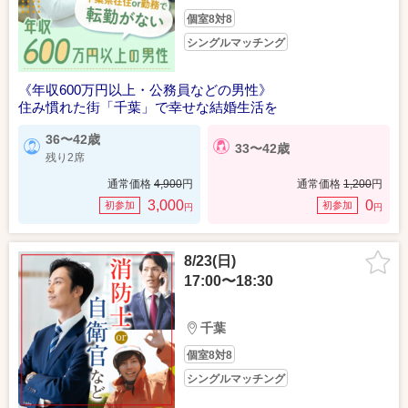
個室8対8
シングルマッチング
《年収600万円以上・公務員などの男性》
住み慣れた街「千葉」で幸せな結婚生活を
36〜42歳
33〜42歳
残り2席
通常価格
4,900
円
通常価格
1,200
円
3,000
0
初参加
初参加
円
円
8/23(日)
17:00〜18:30
千葉
個室8対8
シングルマッチング