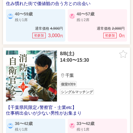
住み慣れた街で価値観の合う方との出会い
40〜59歳
40〜57歳
残り1席
残り2席
通常価格
4,900
円
通常価格
2,000
円
3,000
0
初参加
初参加
円
円
8/8(土)
14:00〜15:30
千葉
個室8対8
シングルマッチング
【千葉県民限定♪警察官・士業etc】
仕事柄出会いが少ない男性がお集まり
36〜42歳
33〜42歳
残り1席
残り1席