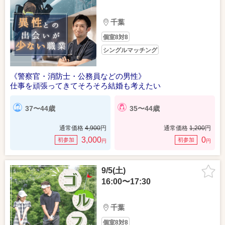
千葉
個室8対8
シングルマッチング
《警察官・消防士・公務員などの男性》
仕事を頑張ってきてそろそろ結婚も考えたい
37〜44歳
35〜44歳
通常価格
4,900
円
通常価格
1,200
円
3,000
0
初参加
初参加
円
円
9/5(土)
16:00〜17:30
千葉
個室8対8