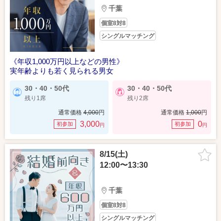
千葉
個室8対8
シングルマッチング
《年収1,000万円以上などの男性》
実年齢よりも若く見られる男女
30・40・50代
30・40・50代
残り1席
残り2席
通常価格
4,000
円
通常価格
1,000
円
3,000
0
初参加
初参加
円
円
8/15(土)
12:00〜13:30
千葉
個室8対8
シングルマッチング