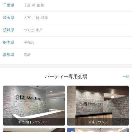
千葉県
千葉
柏
船橋
埼玉県
大宮
川越
浦和
茨城県
つくば
水戸
栃木県
宇都宮
群馬県
高崎
パーティー専用会場
一覧
新宿西口ラウンジ11F
銀座ラウンジ