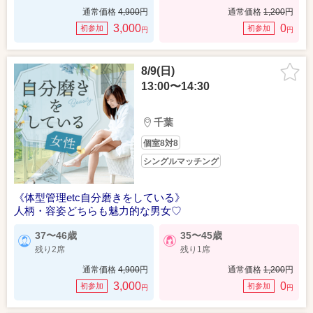
通常価格
4,900
円
通常価格
1,200
円
3,000
0
初参加
初参加
円
円
8/9(日)
13:00〜14:30
千葉
個室8対8
シングルマッチング
《体型管理etc自分磨きをしている》
人柄・容姿どちらも魅力的な男女♡
37〜46歳
35〜45歳
残り2席
残り1席
通常価格
4,900
円
通常価格
1,200
円
3,000
0
初参加
初参加
円
円