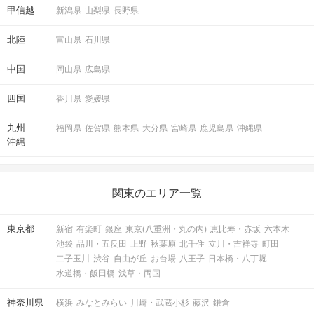
甲信越
新潟県
山梨県
長野県
北陸
富山県
石川県
中国
岡山県
広島県
四国
香川県
愛媛県
九州
福岡県
佐賀県
熊本県
大分県
宮崎県
鹿児島県
沖縄県
沖縄
関東のエリア一覧
東京都
新宿
有楽町
銀座
東京(八重洲・丸の内)
恵比寿・赤坂
六本木
池袋
品川・五反田
上野
秋葉原
北千住
立川・吉祥寺
町田
二子玉川
渋谷
自由が丘
お台場
八王子
日本橋・八丁堀
水道橋・飯田橋
浅草・両国
神奈川県
横浜
みなとみらい
川崎・武蔵小杉
藤沢
鎌倉