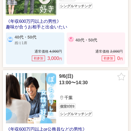
シングルマッチング
《年収600万円以上の男性》
趣味が合うお相手と出会いたい
40代・50代
40代・50代
残り1席
通常価格
4,900
円
通常価格
2,000
円
3,000
0
初参加
初参加
円
円
9/6(日)
13:00〜14:30
千葉
個室8対8
シングルマッチング
《年収600万円以上or公務員などの男性》