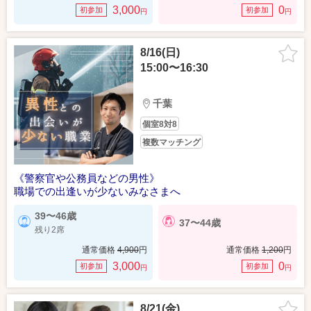
3,000
0
初参加
初参加
円
円
8/16(日)
15:00〜16:30
千葉
個室8対8
複数マッチング
《警察官や公務員などの男性》
職場での出逢いが少ないみなさまへ
39〜46歳
37〜44歳
残り2席
通常価格
4,900
円
通常価格
1,200
円
3,000
0
初参加
初参加
円
円
8/21(金)