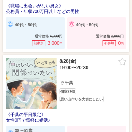
《職場に出会いがない男女》
公務員・年収700万円以上などの男性
40代・50代
40代・50代
通常価格
4,900
円
通常価格
2,000
円
3,000
0
初参加
初参加
円
円
8/28(金)
19:00〜20:30
千葉
個室8対8
思い出作りを大切にしたい
《千葉の平日限定》
女性0円で気軽に婚活♪
38〜51歳