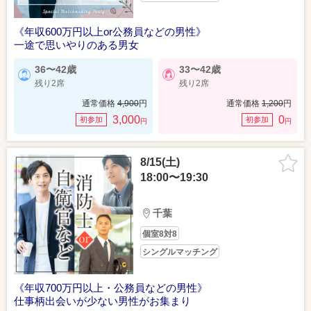
《年収600万円以上or公務員などの男性》
一途で思いやりのある男女
36〜42歳
33〜42歳
残り2席
残り2席
通常価格
4,900
円
通常価格
1,200
円
3,000
0
初参加
初参加
円
円
8/15(土)
18:00〜19:30
千葉
個室8対8
シングルマッチング
《年収700万円以上・公務員などの男性》
仕事柄出会いが少ない男性がお集まり