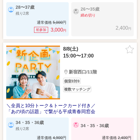
28〜37歳
26〜35歳
残り2席
締め切り
通常価格
5,000
円
2,400
円
3,000
初参加
円
8/8(土)
15:00〜17:00
新宿西口/11階
個室8対8
複数マッチング
＼全員と10分トーク＆トークカード付き／
「あの頃の話題」で繋がる平成青春同窓会
34・35・36歳
34・35・36歳
残り2席
通常価格
4,900
円
通常価格
2,400
円