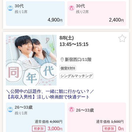
30代
30代
残り1席
残り2席
4,900
2,400
円
円
8/8(土)
13:45〜15:15
新宿西口/11階
個室8対8
シングルマッチング
＼公開中の話題作、一緒に観に行かない？／
【高収入男性】涼しい映画館で快適デート
26〜33歳
26〜33歳
残り1席
通常価格
4,900
円
通常価格
1,500
円
3,000
0
初参加
初参加
円
円