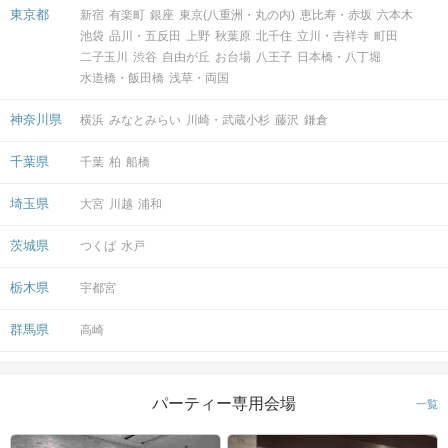
東京都
新宿
有楽町
銀座
東京(八重洲・丸の内)
恵比寿・赤坂
六本木
池袋
品川・五反田
上野
秋葉原
北千住
立川・吉祥寺
町田
二子玉川
渋谷
自由が丘
お台場
八王子
日本橋・八丁堀
水道橋・飯田橋
浅草・両国
神奈川県
横浜
みなとみらい
川崎・武蔵小杉
藤沢
鎌倉
千葉県
千葉
柏
船橋
埼玉県
大宮
川越
浦和
茨城県
つくば
水戸
栃木県
宇都宮
群馬県
高崎
パーティー専用会場
一覧