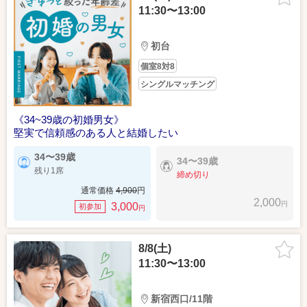
11:30〜13:00
初台
個室8対8
シングルマッチング
《34~39歳の初婚男女》
堅実で信頼感のある人と結婚したい
34〜39歳
34〜39歳
残り1席
締め切り
通常価格
4,900
円
2,000
円
3,000
初参加
円
8/8(土)
11:30〜13:00
新宿西口/11階