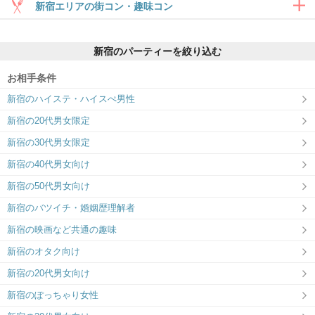
新宿エリアの街コン・趣味コン
合コン・食事付き
新宿のパーティーを絞り込む
6対6～｜食事・ドリンク付きグループト
ーク
お相手条件
新宿西口ラウンジ11F
新宿南口ラウンジ6F
新宿のハイステ・ハイスぺ男性
婚活初心者応援ラウンジ！
4月リニューアルオープン！ホテルライク
な「大人の隠れ家」空間
新宿の20代男女限定
趣味コン・体験コン
新宿の30代男女限定
6対6～｜同じ趣味のお相手と出会える
新宿の40代男女向け
新宿の50代男女向け
新宿のバツイチ・婚姻歴理解者
新宿/OAK LOUNGE
サンマリエ本社オペラシティ41F
”1on1”で出会う事に特化した会場
ラフに、真剣な出会いを。
大型エンタメ
新宿の映画など共通の趣味
50対50～｜季節のイベントやコラボ企画
新宿のオタク向け
を開催
新宿の20代男女向け
新宿のぽっちゃり女性