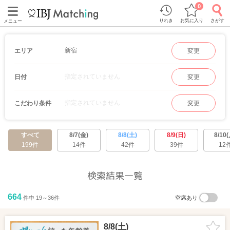
0
りれき
お気に入り
さがす
メニュー
新宿
エリア
変更
指定されていません
日付
変更
指定されていません
こだわり条件
変更
すべて
8/7(金)
8/8(土)
8/9(日)
8/10(
199件
14件
42件
39件
12
検索結果一覧
664
件中 19～36件
空席あり
8/8(土)