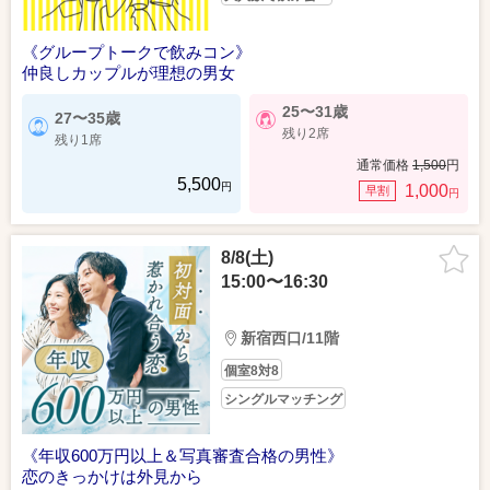
《グループトークで飲みコン》
仲良しカップルが理想の男女
25〜31歳
27〜35歳
残り2席
残り1席
通常価格
1,500
円
5,500
円
1,000
早割
円
8/8(土)
15:00〜16:30
新宿西口/11階
個室8対8
シングルマッチング
《年収600万円以上＆写真審査合格の男性》
恋のきっかけは外見から