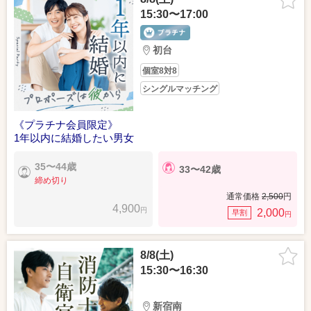
15:30〜17:00
初台
個室8対8
シングルマッチング
《プラチナ会員限定》
1年以内に結婚したい男女
35〜44歳
33〜42歳
締め切り
通常価格
2,500
円
4,900
円
2,000
早割
円
8/8(土)
15:30〜16:30
新宿南