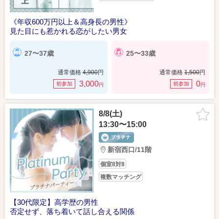
《年収600万円以上＆高身長の男性》
見た目にも惹かれる恋がしたい男女
27〜37歳
25〜33歳
通常価格
4,900
円
通常価格
1,500
円
3,000
0
初参加
初参加
円
円
8/8(土)
13:30〜15:00
新宿西口/11階
個室8対8
複数マッチング
【30代限定】高学歴の男性
否定せず、落ち着いて話し合える関係