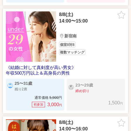
8/8(土)
14:00〜15:00
新宿南
個室8対8
複数マッチング
《結婚に対して真剣度が高い男女》
年収500万円以上＆高身長の男性
25〜31歳
23〜29歳
残り2席
締め切り
通常価格
5,900
円
1,500
円
3,000
初参加
円
8/8(土)
14:00〜16:00