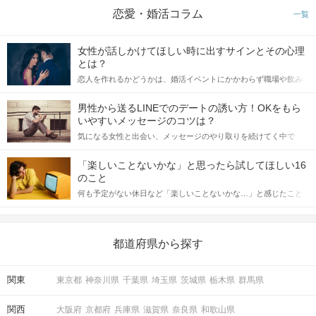
恋愛・婚活コラム
一覧
女性が話しかけてほしい時に出すサインとその心理
とは？
恋人を作れるかどうかは、婚活イベントにかかわらず職場や飲み
会の場で女性が話しかけて欲しい時に出すサインに、早く気づい
てアプローチできるかにも左右されます。 これから恋人作りを本
男性から送るLINEでのデートの誘い方！OKをもら
格的に始めようとしている方は、女性が異性を求めて出すサイン
いやすいメッセージのコツは？
をしっかりと理解し、正しい行動に移せるかどうかが重要。 この
気になる女性と出会い、メッセージのやり取りを続けてく中で
記事では、女性が話しかけて欲しい時に出すサインとその心理を
「この人いいな」と感じたら、次はデートに誘いたくなるもの。
詳しく解説した後、婚活イベントで実際にサインを受け取った場
しかし、中には「どう誘ったらいいの？」とお困りの男性もいら
合にどのような行動に繋げるべきかをご紹介していきます。
「楽しいことないかな」と思ったら試してほしい16
っしゃるのではないでしょうか。 そこで今回は、男性から女性へ
のこと
送るLINEでのデートの誘い方のコツをご紹介します。例文も混じ
何も予定がない休日など「楽しいことないかな…」と感じたこと
えながら解説するので、ぜひ参考にしてください。
がある人もいるのでは？ 日常が退屈に感じるなら、いますぐ楽し
いことを始めましょう！ いますぐ楽しい気分になれる対処法か
ら、恋愛・自分磨き・趣味などジャンル別の楽しいことまで、16
の楽しいことアイデアを集めました♪ いままさに楽しいことを探し
都道府県から探す
ている方は必見です。
関東
東京都
神奈川県
千葉県
埼玉県
茨城県
栃木県
群馬県
関西
大阪府
京都府
兵庫県
滋賀県
奈良県
和歌山県