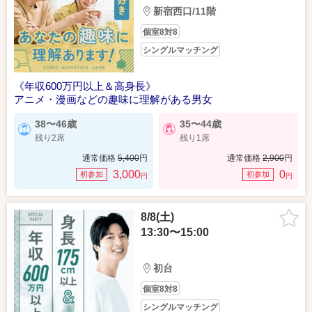
新宿西口/11階
個室8対8
シングルマッチング
《年収600万円以上＆高身長》
アニメ・漫画などの趣味に理解がある男女
38〜46歳
35〜44歳
残り2席
残り1席
通常価格
5,400
円
通常価格
2,900
円
3,000
0
初参加
初参加
円
円
8/8(土)
13:30〜15:00
初台
個室8対8
シングルマッチング