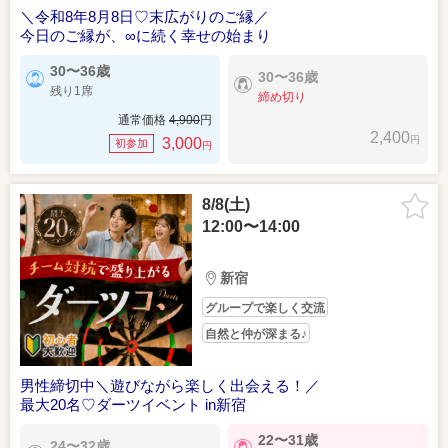
＼令和8年8月8日♡末広がりのご縁／
今日のご縁が、∞に続く幸せの始まり
30〜36歳
30〜36歳
残り1席
締め切り
通常価格
4,900
円
2,400
円
3,000
初参加
円
8/8(土)
12:00〜14:00
新宿
グループで楽しく交流
自然と仲が深まる♪
男性締切中＼遊びながら楽しく出会える！／
最大20名♡ダーツイベント in新宿
22〜31歳
24〜32歳