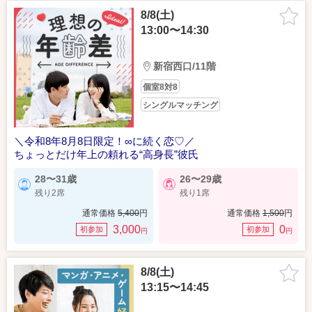
8/8(土)
13:00〜14:30
新宿西口/11階
個室8対8
シングルマッチング
＼令和8年8月8日限定！∞に続く恋♡／
ちょっとだけ年上の頼れる“高身長”彼氏
28〜31歳
26〜29歳
残り2席
残り1席
通常価格
5,400
円
通常価格
1,500
円
3,000
0
初参加
初参加
円
円
8/8(土)
13:15〜14:45