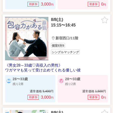
3,000
0
初参加
初参加
円
円
8/8(土)
15:15〜16:45
新宿西口/11階
個室8対8
シングルマッチング
《男女28～33歳♡高収入の男性》
ワガママも笑って受け止めてくれる優しい彼
28〜33歳
28〜33歳
残り2席
残り2席
通常価格
5,400
円
通常価格
1,500
円
3,000
0
初参加
初参加
円
円
8/8(土)