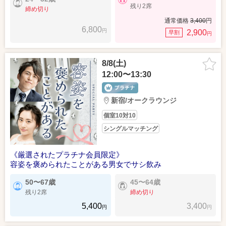
残り2席
締め切り
通常価格
3,400
円
6,800
円
2,900
早割
円
8/8(土)
12:00〜13:30
新宿/オークラウンジ
個室10対10
シングルマッチング
《厳選されたプラチナ会員限定》
容姿を褒められたことがある男女でサシ飲み
50〜67歳
45〜64歳
残り2席
締め切り
5,400
3,400
円
円