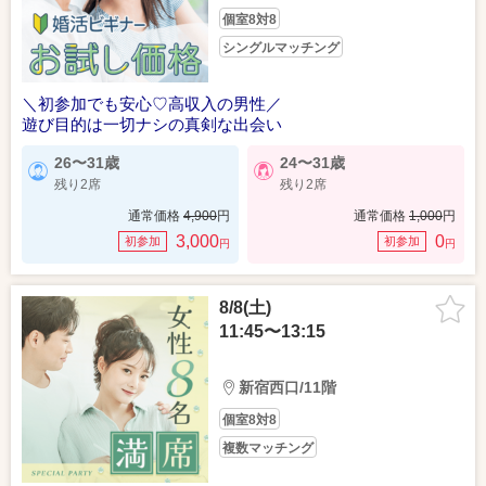
個室8対8
シングルマッチング
＼初参加でも安心♡高収入の男性／
遊び目的は一切ナシの真剣な出会い
26〜31歳
24〜31歳
残り2席
残り2席
通常価格
4,900
円
通常価格
1,000
円
3,000
0
初参加
初参加
円
円
8/8(土)
11:45〜13:15
新宿西口/11階
個室8対8
複数マッチング