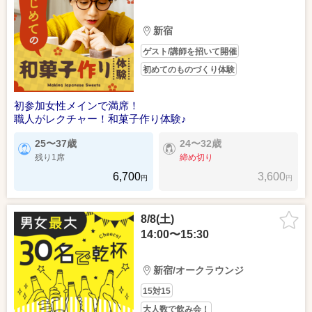
新宿
ゲスト/講師を招いて開催
初めてのものづくり体験
初参加女性メインで満席！
職人がレクチャー！和菓子作り体験♪
25〜37歳
24〜32歳
残り1席
締め切り
6,700
3,600
円
円
8/8(土)
14:00〜15:30
新宿/オークラウンジ
15対15
大人数で飲み会！