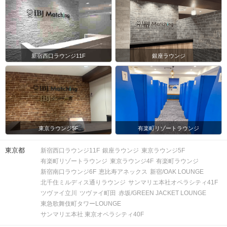
新宿西口ラウンジ11F
銀座ラウンジ
東京ラウンジ5F
有楽町リゾートラウンジ
東京都
新宿西口ラウンジ11F
銀座ラウンジ
東京ラウンジ5F
有楽町リゾートラウンジ
東京ラウンジ4F
有楽町ラウンジ
新宿南口ラウンジ6F
恵比寿アネックス
新宿/OAK LOUNGE
北千住ミルディス通りラウンジ
サンマリエ本社オペラシティ41F
ツヴァイ立川
ツヴァイ町田
赤坂/GREEN JACKET LOUNGE
東急歌舞伎町タワーLOUNGE
サンマリエ本社 東京オペラシティ40F