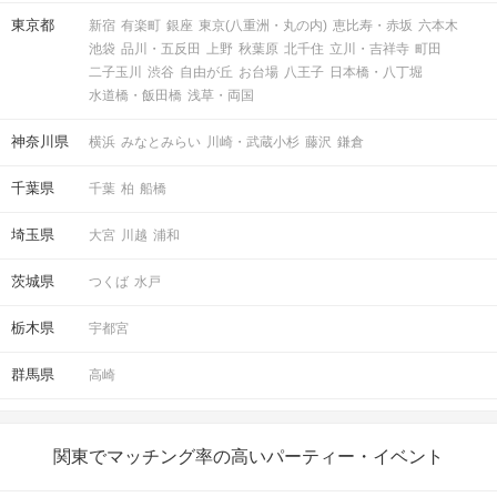
東京都
新宿
有楽町
銀座
東京(八重洲・丸の内)
恵比寿・赤坂
六本木
池袋
品川・五反田
上野
秋葉原
北千住
立川・吉祥寺
町田
二子玉川
渋谷
自由が丘
お台場
八王子
日本橋・八丁堀
水道橋・飯田橋
浅草・両国
神奈川県
横浜
みなとみらい
川崎・武蔵小杉
藤沢
鎌倉
千葉県
千葉
柏
船橋
埼玉県
大宮
川越
浦和
茨城県
つくば
水戸
栃木県
宇都宮
群馬県
高崎
関東でマッチング率の高いパーティー・イベント