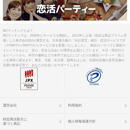
IBJマッチングとは？
IBJマッチングは、2006年にサービスを開始し、2012年に上場（現在は東証プライム市
場）した株式会社IBJが運営する、日本最大級の「自社直営」婚活・恋活サービスです
（※PARTY☆PARTYからサービス名を変更いたしました）。独自のノウハウと最新の
トレンドをもとに、安心・安全な出会いの環境をお届けしています。今日・明日行け
るイベントから、年代や趣味などの条件であなたにぴったりの婚活パーティー・街コ
ンを簡単に探せます。東京、大阪、名古屋、福岡をはじめ、全国56店舗の直営店舗や
近隣の飲食店等で、あなたの出会いをサポートします。
運営会社
利用規約
特定商法取引に
個人情報保護方針
基づく表記