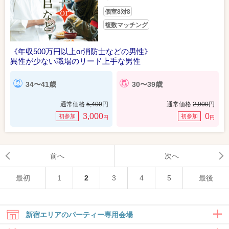
個室8対8
複数マッチング
《年収500万円以上or消防士などの男性》
異性が少ない職場のリード上手な男性
34〜41歳
30〜39歳
通常価格
5,400
円
通常価格
2,900
円
3,000
0
初参加
初参加
円
円
前へ
次へ
最初
1
2
3
4
5
最後
新宿エリアのパーティー専用会場