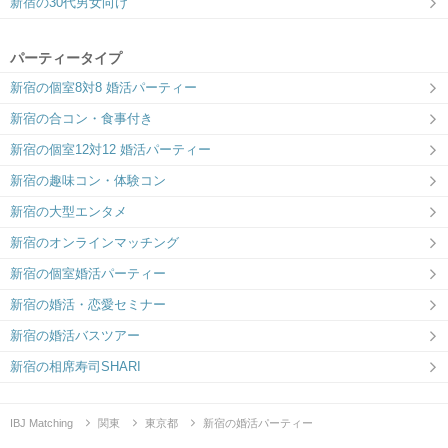
新宿の30代男女向け
東急歌舞伎町タワーLOUNGE
サンマリエ本社 東京オペラシティ
40F
格式のある大人の出会い場
ラフに、真剣な出会いを。
パーティータイプ
新宿の個室8対8 婚活パーティー
新宿の合コン・食事付き
新宿の個室12対12 婚活パーティー
新宿の趣味コン・体験コン
新宿の大型エンタメ
新宿のオンラインマッチング
新宿の個室婚活パーティー
新宿の婚活・恋愛セミナー
新宿の婚活バスツアー
新宿の相席寿司SHARI
IBJ Matching
関東
東京都
新宿の婚活パーティー