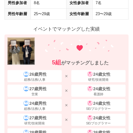
男性参加者
8名
女性参加者
7名
男性年齢層
25〜29歳
女性年齢層
23〜29歳
イベントでマッチングした実績
5組
がマッチングしました
26歳男性
24歳女性
総務/法務/人事
研究/技術開発
そのまま進み、突き当たりの
「東京キャラクターストリートいちばんプ
27歳男性
24歳女性
ラザ」を右に曲がって
ください。（大丸方面）
営業
看護師
24歳男性
24歳女性
総務/法務/人事
SE/プログラマー
27歳男性
24歳女性
研究/技術開発
SE/プログラマー
28歳男性
26歳女性