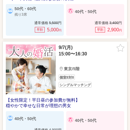
50代・60代
40代・50代
残り3席
通常価格
5,500
円
通常価格
3,400
円
5,000
2,900
早割
早割
円
円
9/7(月)
15:00〜16:30
東京/5階
個室8対8
シングルマッチング
【女性限定！平日昼の参加費が無料】
穏やかで幸せな日常が理想の男女
40代・50代
40代・50代