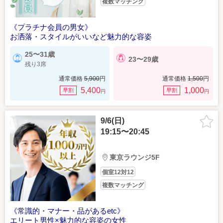
複数マッチング
《プラチナ会員の男女》
お洒落・スタイルがいいなど魅力的な容姿
25〜31歳
23〜29歳
残り3席
通常価格
5,900
円
通常価格
1,500
円
5,400
1,000
早割
早割
円
円
9/6(日)
19:15〜20:45
東京ラウンジ5F
個室12対12
複数マッチング
《常識的・マナー・品があるetc》
エリート男性×魅力的な容姿の女性