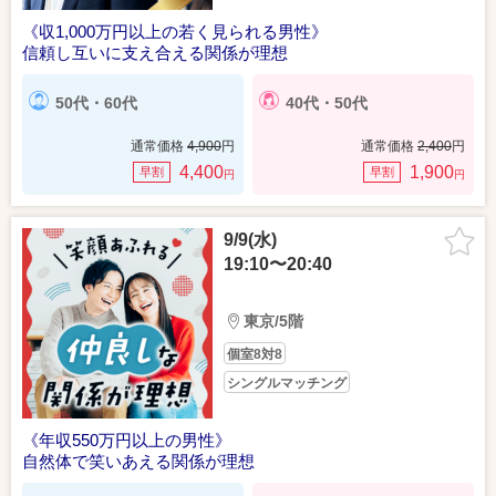
《収1,000万円以上の若く見られる男性》
信頼し互いに支え合える関係が理想
50代・60代
40代・50代
通常価格
4,900
円
通常価格
2,400
円
4,400
1,900
早割
早割
円
円
9/9(水)
19:10〜20:40
東京/5階
個室8対8
シングルマッチング
《年収550万円以上の男性》
自然体で笑いあえる関係が理想