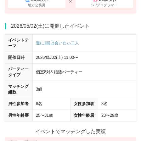
地方公務員
SE/プログラマー
2026/05/02(土)に開催したイベント
イベントテ
週に1回は会いたい二人
ーマ
開催日時
2026/05/02(土) 11:00〜
パーティー
個室8対8 婚活パーティー
タイプ
20ｍほど直進し、
「八重洲方面・大丸」
の標識に従い、
左に曲がって
く
マッチング
ださい。
3組
組数
男性参加者
8名
女性参加者
8名
男性年齢層
25〜31歳
女性年齢層
23〜29歳
イベントでマッチングした実績