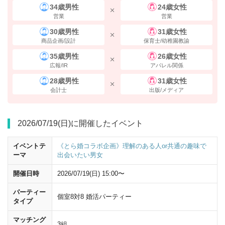
34歳男性
24歳女性
営業
営業
30歳男性
31歳女性
商品企画/設計
保育士/幼稚園教諭
35歳男性
26歳女性
広報/IR
アパレル関係
28歳男性
31歳女性
会計士
出版/メディア
2026/07/19(日)に開催したイベント
横断歩道を渡り、
左（西側）に曲がり直進
してください。
イベントテ
《とら婚コラボ企画》理解のある人or共通の趣味で
ーマ
出会いたい男女
開催日時
2026/07/19(日) 15:00〜
パーティー
個室8対8 婚活パーティー
タイプ
マッチング
3組