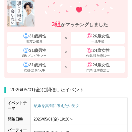
3組
がマッチングしました
31歳男性
26歳女性
地方公務員
一般事務
31歳男性
24歳女性
SE/プログラマー
作業/理学療法士
31歳男性
24歳女性
「大丸」を通過し、
「八重洲地下街」
へと入ります。
「JR東京駅八重
総務/法務/人事
作業/理学療法士
洲中央口」
の標識で
右に曲がって
ください。
2026/05/01(金)に開催したイベント
イベントテ
結婚を真剣に考えたい男女
ーマ
開催日時
2026/05/01(金) 19:20〜
パーティー