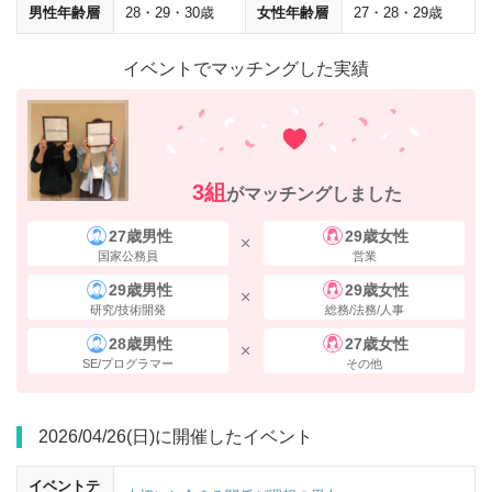
男性年齢層
28・29・30歳
女性年齢層
27・28・29歳
イベントでマッチングした実績
地上に出てすぐ右手にある
「新槇町ビル」の5階
が会場です。
住所
3組
がマッチングしました
〒103-0028 東京都中央区八重洲1-8-17 新槇町ビル5階
27歳男性
29歳女性
国家公務員
営業
29歳男性
29歳女性
研究/技術開発
総務/法務/人事
28歳男性
27歳女性
SE/プログラマー
その他
2026/04/26(日)に開催したイベント
イベントテ