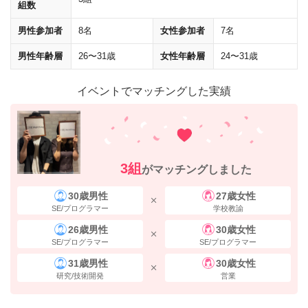
組数
男性参加者
8名
女性参加者
7名
男性年齢層
26〜31歳
女性年齢層
24〜31歳
イベントでマッチングした実績
3組
がマッチングしました
30歳男性
27歳女性
SE/プログラマー
学校教諭
26歳男性
30歳女性
SE/プログラマー
SE/プログラマー
31歳男性
30歳女性
研究/技術開発
営業