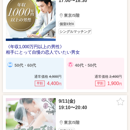
17:00〜18:30
東京/5階
個室8対8
シングルマッチング
《年収1,000万円以上の男性》
相手にとって自慢の恋人でいたい男女
50代・60代
40代・50代
通常価格
4,900
円
通常価格
2,400
円
4,400
1,900
早割
早割
円
円
9/11(金)
19:10〜20:40
東京/5階