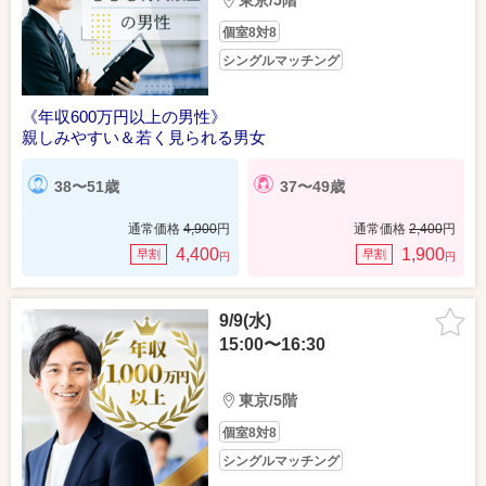
東京/5階
個室8対8
シングルマッチング
《年収600万円以上の男性》
親しみやすい＆若く見られる男女
38〜51歳
37〜49歳
通常価格
4,900
円
通常価格
2,400
円
4,400
1,900
早割
早割
円
円
9/9(水)
15:00〜16:30
東京/5階
個室8対8
シングルマッチング