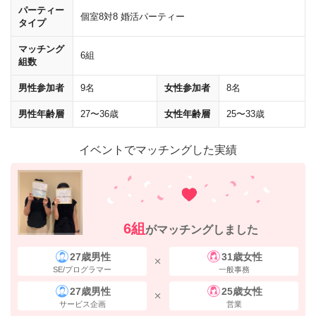
パーティー
個室8対8 婚活パーティー
タイプ
マッチング
6組
組数
男性参加者
9名
女性参加者
8名
男性年齢層
27〜36歳
女性年齢層
25〜33歳
正面の通り（外堀通り）
を渡ります。
イベントでマッチングした実績
6組
がマッチングしました
27歳男性
31歳女性
SE/プログラマー
一般事務
27歳男性
25歳女性
サービス企画
営業