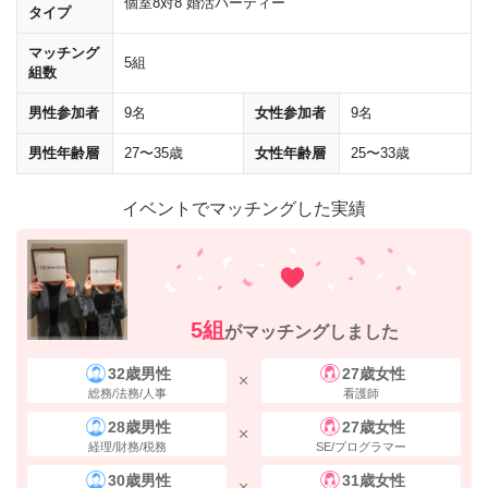
個室8対8 婚活パーティー
タイプ
マッチング
5組
組数
男性参加者
9名
女性参加者
9名
男性年齢層
27〜35歳
女性年齢層
25〜33歳
イベントでマッチングした実績
30mほど直進し、
「18番出口」
の標識に従い、
左に曲がって
ください。
5組
がマッチングしました
32歳男性
27歳女性
総務/法務/人事
看護師
28歳男性
27歳女性
経理/財務/税務
SE/プログラマー
30歳男性
31歳女性