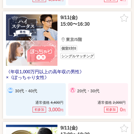
9/11(金)
15:00〜16:30
東京/5階
個室8対8
シングルマッチング
《年収1,000万円以上の高年収の男性》
×《ぽっちゃり女性》
30代・40代
20代・30代
通常価格
4,400
円
通常価格
2,000
円
3,000
0
初参加
初参加
円
円
9/11(金)