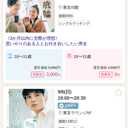
東京/5階
個室8対8
シングルマッチング
《3か月以内に交際が理想》
思いやりのある人とお付き合いしたい男女
28〜31歳
28〜31歳
通常価格
5,900
円
通常価格
1,500
円
3,000
0
初参加
初参加
円
円
9/6(日)
19:00〜20:30
東京ラウンジ5F
個室12対12