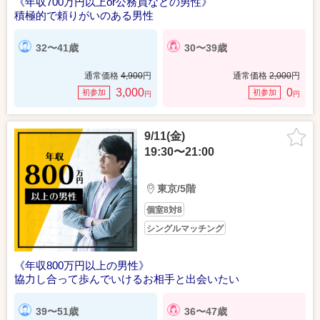
《年収700万円以上or公務員などの男性》
積極的で頼りがいのある男性
32〜41歳
30〜39歳
通常価格
4,900
円
通常価格
2,000
円
3,000
0
初参加
初参加
円
円
9/11(金)
19:30〜21:00
東京/5階
個室8対8
シングルマッチング
《年収800万円以上の男性》
協力し合って歩んでいけるお相手と出会いたい
39〜51歳
36〜47歳