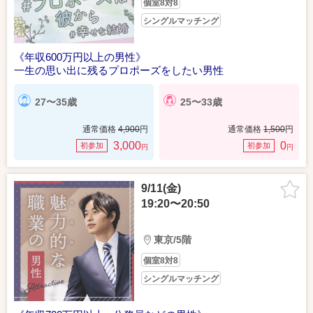
個室8対8
シングルマッチング
《年収600万円以上の男性》
一生の思い出に残るプロポーズをしたい男性
27〜35歳
25〜33歳
通常価格
4,900
円
通常価格
1,500
円
3,000
0
初参加
初参加
円
円
9/11(金)
19:20〜20:50
東京/5階
個室8対8
シングルマッチング