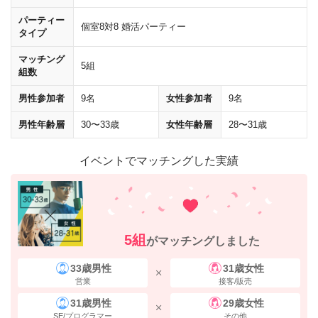
パーティー
個室8対8 婚活パーティー
タイプ
マッチング
5組
組数
男性参加者
9名
女性参加者
9名
男性年齢層
30〜33歳
女性年齢層
28〜31歳
イベントでマッチングした実績
5組
がマッチングしました
地下通路内は、
「八重洲側への自由通路」
の標識に従って進んでくださ
33歳男性
31歳女性
い。
営業
接客/販売
31歳男性
29歳女性
SE/プログラマー
その他