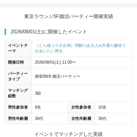
東京ラウンジ5F婚活パーティー開催実績
2026/08/01(土)に開催したイベント
イベントテ
《とら婚コラボ企画》理解のある人or共通の趣味で
ーマ
出会いたい男女
開催日時
2026/08/01(土) 11:00〜
パーティー
個室8対8 婚活パーティー
JR東京駅の八重洲中央口改札を出たら、
八重洲中央口
方面へ進んでく
タイプ
ださい。
マッチング
3組
組数
男性参加者
9名
女性参加者
10名
男性年齢層
30代
女性年齢層
30代
イベントでマッチングした実績