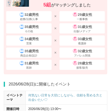
5組
がマッチングしました
丸ノ内線改札を出て、
八重洲方面
へ進みます。
32歳男性
29歳女性
総務/法務/人事
一般事務
35歳男性
31歳女性
その他
出版/メディア
34歳男性
33歳女性
営業
看護師
35歳男性
32歳女性
商品企画/設計
アパレル関係
31歳男性
28歳女性
医師
接客/販売
2026/06/28(日)に開催したイベント
イベントテ
何気ない日常を大切にしながら、信頼を育める方と
ーマ
出会いたい♡
JR改札前を
左
に進んでください。
開催日時
2026/06/28(日) 13:00〜