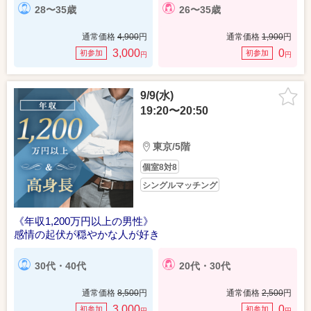
28〜35歳
26〜35歳
通常価格
4,900
円
通常価格
1,900
円
3,000
0
初参加
初参加
円
円
9/9(水)
19:20〜20:50
東京/5階
個室8対8
シングルマッチング
《年収1,200万円以上の男性》
感情の起伏が穏やかな人が好き
30代・40代
20代・30代
通常価格
8,500
円
通常価格
2,500
円
3,000
0
初参加
初参加
円
円