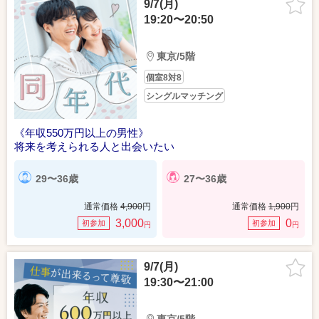
9/7(月)
19:20〜20:50
東京/5階
個室8対8
シングルマッチング
《年収550万円以上の男性》
将来を考えられる人と出会いたい
29〜36歳
27〜36歳
通常価格
4,900
円
通常価格
1,900
円
3,000
0
初参加
初参加
円
円
9/7(月)
19:30〜21:00