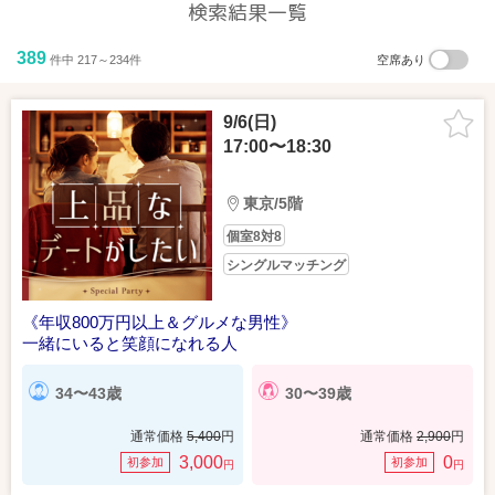
検索結果一覧
389
件中 217～234件
空席あり
9/6(日)
17:00〜18:30
東京/5階
個室8対8
シングルマッチング
《年収800万円以上＆グルメな男性》
一緒にいると笑顔になれる人
34〜43歳
30〜39歳
通常価格
5,400
円
通常価格
2,900
円
3,000
0
初参加
初参加
円
円