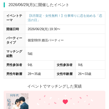
2026/06/29(月)に開催したイベント
50ｍほど直進すると
「新槇町ビル」
が前方にあります。 こちらの
4階・
5階
が会場です。
イベントテ
【6月限定・女性無料！】仕事帰りに恋を始める「恋
ーマ
活の日」
地下からのアクセス
開催日時
2026/06/29(月) 19:30〜
パーティー
個室8対8 婚活パーティー
タイプ
マッチング
5組
組数
男性参加者
9名
女性参加者
9名
男性年齢層
28〜35歳
女性年齢層
26〜33歳
イベントでマッチングした実績