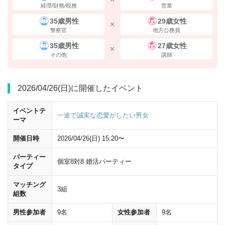
経理/財務/税務
営業
35歳男性
29歳女性
警察官
地方公務員
35歳男性
27歳女性
その他
講師
左（西側）の八重洲1丁目・日本橋方面
から地上に出てください。
2026/04/26(日)に開催したイベント
イベントテ
一途で誠実な恋愛がしたい男女
ーマ
開催日時
2026/04/26(日) 15:20〜
パーティー
個室8対8 婚活パーティー
タイプ
マッチング
3組
組数
男性参加者
9名
女性参加者
9名