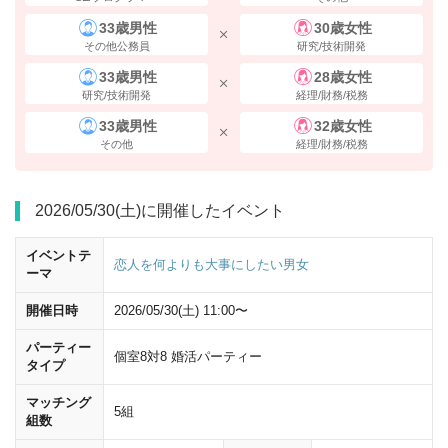
33歳男性
30歳女性
その他公務員
研究/技術開発
33歳男性
28歳女性
研究/技術開発
経理/財務/税務
33歳男性
32歳女性
その他
経理/財務/税務
2026/05/30(土)に開催したイベント
イベントテ
恋人を何よりも大事にしたい男女
ーマ
開催日時
2026/05/30(土) 11:00〜
「八重洲地下方面」
の標識に従い、進んでください。
パーティー
個室8対8 婚活パーティー
タイプ
マッチング
5組
組数