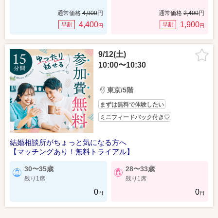
通常価格
4,900
円
通常価格
2,400
円
4,400
1,900
早割
早割
円
円
9/12(土)
10:00〜10:30
東京/5階
まずは無料で体験したい
ミニフィードバック付き♡
結婚相談所がちょっと気になる方へ
【マッチングあり！無料トライアル】
30〜35歳
28〜33歳
残り1席
残り1席
0
0
円
円