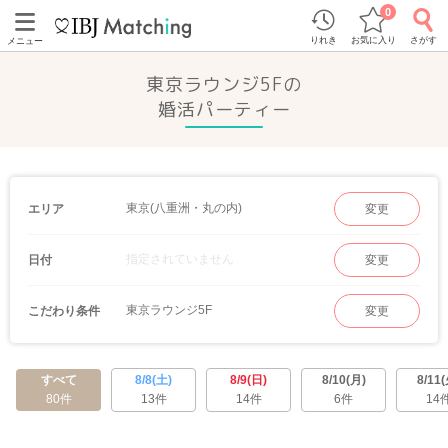
0
りれき
お気に入り
さがす
メニュー
東京ラウンジ5Fの
婚活パーティー
東京(八重洲・丸の内)
エリア
変更
指定されていません
日付
変更
東京ラウンジ5F
こだわり条件
変更
すべて
8/8(土)
8/9(日)
8/10(月)
8/11(
80件
13件
14件
6件
14