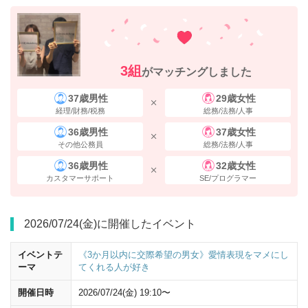
3組
がマッチングしました
37歳男性
29歳女性
経理/財務/税務
総務/法務/人事
36歳男性
37歳女性
八重洲中央口を出ると向かいに
サロンパス・中山式
の看板が見えます。
その他公務員
総務/法務/人事
真ん中のビルが会場です。
36歳男性
32歳女性
カスタマーサポート
SE/プログラマー
2026/07/24(金)に開催したイベント
イベントテ
《3か月以内に交際希望の男女》愛情表現をマメにし
ーマ
てくれる人が好き
開催日時
2026/07/24(金) 19:10〜