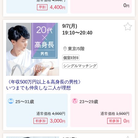
通常価格
4,900
円
0
円
4,400
早割
円
9/7(月)
19:10〜20:40
東京/5階
個室8対8
シングルマッチング
《年収500万円以上＆高身長の男性》
いつまでも仲良しな二人が理想
25〜31歳
23〜29歳
通常価格
4,900
円
通常価格
1,500
円
3,000
0
初参加
初参加
円
円