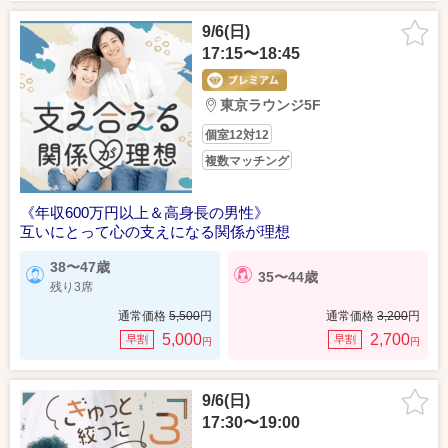
9/6(日)
17:15〜18:45
東京ラウンジ5F
個室12対12
複数マッチング
《年収600万円以上＆高身長の男性》
互いにとって心の支えになる関係が理想
38〜47歳
35〜44歳
残り3席
通常価格
5,500
円
通常価格
3,200
円
5,000
2,700
早割
早割
円
円
9/6(日)
17:30〜19:00