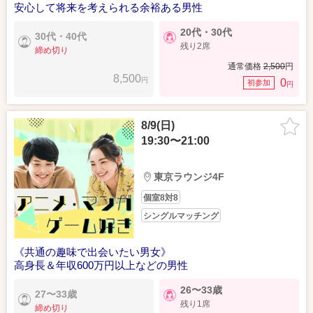
安心して将来を考えられる余裕ある男性
20代・30代
30代・40代
残り2席
締め切り
通常価格
2,500
円
8,500
円
0
初参加
円
8/9(日)
19:30〜21:00
東京ラウンジ4F
個室8対8
シングルマッチング
《共通の趣味で出会いたい男女》
高身長＆年収600万円以上などの男性
26〜33歳
27〜33歳
残り1席
締め切り