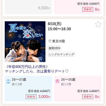
通常価格
2,500
円
6,500
円
0
初参加
円
8/10(月)
15:00〜16:30
東京/5階
個室8対8
シングルマッチング
《年収600万円以上の男性》
マッチングしたら、次は夏祭りデート♡
28〜37歳
26〜35歳
残り1席
残り2席
通常価格
4,000
円
通常価格
1,000
円
3,000
0
初参加
初参加
円
円