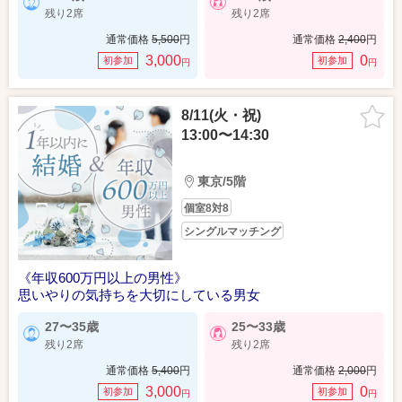
残り2席
残り2席
通常価格
5,500
円
通常価格
2,400
円
3,000
0
初参加
初参加
円
円
8/11(火・祝)
13:00〜14:30
東京/5階
個室8対8
シングルマッチング
《年収600万円以上の男性》
思いやりの気持ちを大切にしている男女
27〜35歳
25〜33歳
残り2席
残り2席
通常価格
5,400
円
通常価格
2,000
円
3,000
0
初参加
初参加
円
円