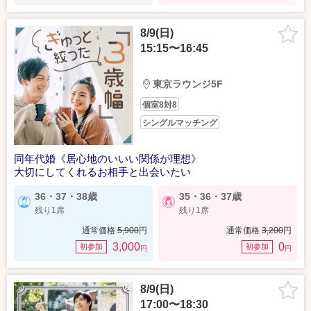
8/9(日)
15:15〜16:45
東京ラウンジ5F
個室8対8
シングルマッチング
同年代婚《居心地のいいい関係が理想》
大切にしてくれるお相手と出会いたい
36・37・38歳
35・36・37歳
残り1席
残り1席
通常価格
5,900
円
通常価格
3,200
円
3,000
0
初参加
初参加
円
円
8/9(日)
17:00〜18:30