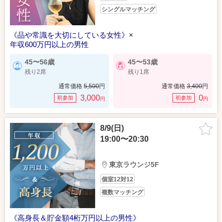
シングルマッチング
《品や常識を大切にしている女性》×
年収600万円以上の男性
45〜56歳
45〜53歳
残り2席
残り1席
通常価格
5,500
円
通常価格
3,400
円
3,000
0
初参加
初参加
円
円
8/9(日)
19:00〜20:30
東京ラウンジ5F
個室12対12
複数マッチング
《高身長＆貯金額4桁万円以上の男性》