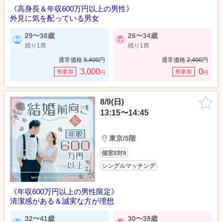
《高身長＆年収600万円以上の男性》
外見に気を配っている男女
29〜38歳
26〜34歳
残り1席
残り1席
通常価格
5,400
円
通常価格
2,400
円
3,000
0
初参加
初参加
円
円
8/9(日)
13:15〜14:45
東京/5階
個室8対8
シングルマッチング
《年収600万円以上の男性限定》
清潔感がある＆誠実な方が理想
32〜41歳
30〜39歳