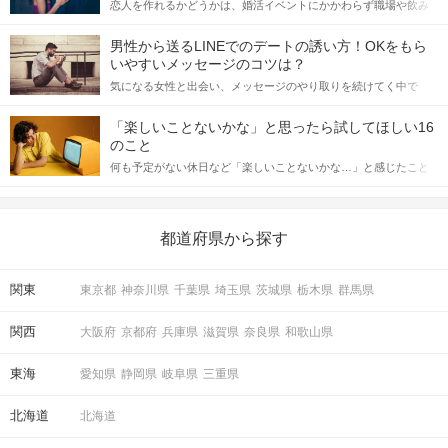
恋人を作れるかどうかは、婚活イベントにかかわらず職場や飲み
会の場で女性が話しかけて欲しい時に出すサインに、早く気づい
てアプローチできるかにも左右されます。 これから恋人作りを本
男性から送るLINEでのデートの誘い方！OKをもら
格的に始めようとしている方は、女性が異性を求めて出すサイン
いやすいメッセージのコツは？
をしっかりと理解し、正しい行動に移せるかどうかが重要。 この
気になる女性と出会い、メッセージのやり取りを続けてく中で
記事では、女性が話しかけて欲しい時に出すサインとその心理を
「この人いいな」と感じたら、次はデートに誘いたくなるもの。
詳しく解説した後、婚活イベントで実際にサインを受け取った場
しかし、中には「どう誘ったらいいの？」とお困りの男性もいら
合にどのような行動に繋げるべきかをご紹介していきます。
「楽しいことないかな」と思ったら試してほしい16
っしゃるのではないでしょうか。 そこで今回は、男性から女性へ
のこと
送るLINEでのデートの誘い方のコツをご紹介します。例文も混じ
何も予定がない休日など「楽しいことないかな…」と感じたこと
えながら解説するので、ぜひ参考にしてください。
がある人もいるのでは？ 日常が退屈に感じるなら、いますぐ楽し
いことを始めましょう！ いますぐ楽しい気分になれる対処法か
ら、恋愛・自分磨き・趣味などジャンル別の楽しいことまで、16
の楽しいことアイデアを集めました♪ いままさに楽しいことを探し
都道府県から探す
ている方は必見です。
関東
東京都
神奈川県
千葉県
埼玉県
茨城県
栃木県
群馬県
関西
大阪府
京都府
兵庫県
滋賀県
奈良県
和歌山県
東海
愛知県
静岡県
岐阜県
三重県
北海道
北海道