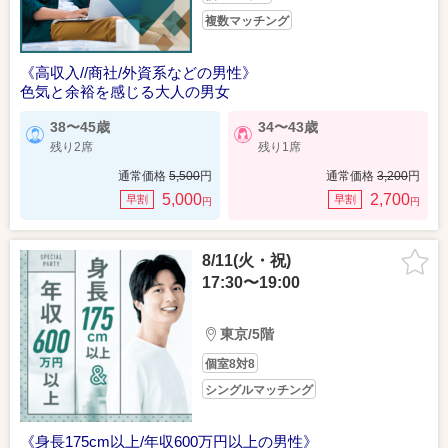
複数マッチング
《高収入//商社/外資系などの男性》
色気と余裕を感じる大人の男女
38〜45歳
34〜43歳
残り2席
残り1席
通常価格
5,500
円
通常価格
3,200
円
5,000
2,700
早割
早割
円
円
8/11(火・祝)
17:30〜19:00
東京/5階
個室8対8
シングルマッチング
《身長175cm以上/年収600万円以上の男性》