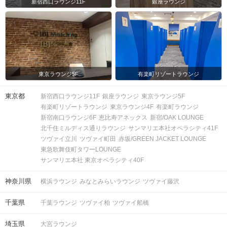
新宿西口ラウンジ11F
銀座ラウンジ
東京ラウンジ5F
有楽町リゾートラウンジ
東京都
新宿西口ラウンジ11F
銀座ラウンジ
東京ラウンジ5F
有楽町リゾートラウンジ
東京ラウンジ4F
有楽町ラウンジ
新宿南口ラウンジ6F
恵比寿アネックス
新宿/OAK LOUNGE
北千住ミルディス通りラウンジ
サンマリエ本社オペラシティ41F
ツヴァイ立川
ツヴァイ町田
赤坂/GREEN JACKET LOUNGE
東急歌舞伎町タワーLOUNGE
サンマリエ本社 東京オペラシティ40F
神奈川県
横浜ラウンジ
みなとみらいラウンジ
ツヴァイ藤沢
千葉県
千葉ラウンジ
ツヴァイ柏
ツヴァイ船橋
埼玉県
大宮ラウンジ