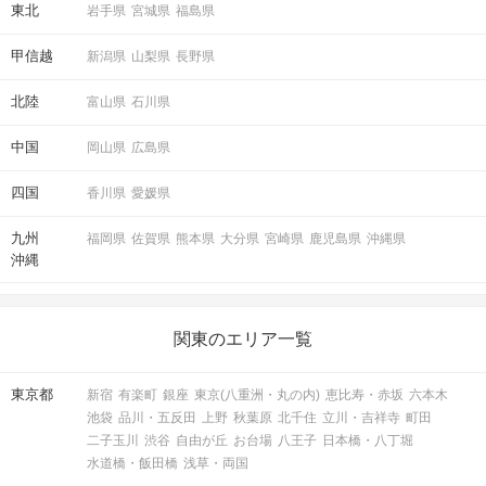
東北
岩手県
宮城県
福島県
甲信越
新潟県
山梨県
長野県
北陸
富山県
石川県
中国
岡山県
広島県
四国
香川県
愛媛県
九州
福岡県
佐賀県
熊本県
大分県
宮崎県
鹿児島県
沖縄県
沖縄
関東のエリア一覧
東京都
新宿
有楽町
銀座
東京(八重洲・丸の内)
恵比寿・赤坂
六本木
池袋
品川・五反田
上野
秋葉原
北千住
立川・吉祥寺
町田
二子玉川
渋谷
自由が丘
お台場
八王子
日本橋・八丁堀
水道橋・飯田橋
浅草・両国