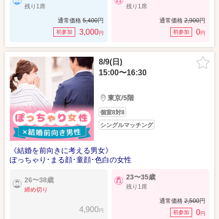
残り1席
残り1席
通常価格
5,400
円
通常価格
2,900
円
3,000
0
初参加
初参加
円
円
8/9(日)
15:00〜16:30
東京/5階
個室8対8
シングルマッチング
《結婚を前向きに考える男女》
ぽっちゃり･まる顔･童顔･色白の女性
23〜35歳
26〜38歳
残り1席
締め切り
通常価格
2,500
円
4,900
円
0
初参加
円