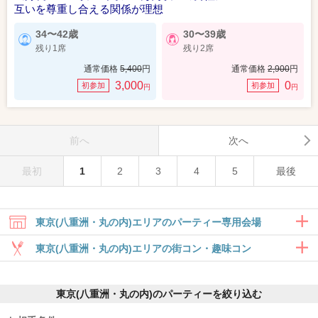
互いを尊重し合える関係が理想
34〜42歳
30〜39歳
残り1席
残り2席
通常価格
5,400
円
通常価格
2,900
円
3,000
0
初参加
初参加
円
円
前へ
次へ
最初
1
2
3
4
5
最後
東京(八重洲・丸の内)エリアのパーティー専用会場
東京(八重洲・丸の内)エリアの街コン・趣味コン
合コン・食事付き
東京(八重洲・丸の内)のパーティーを絞り込む
6対6～｜食事・ドリンク付きグループト
ーク