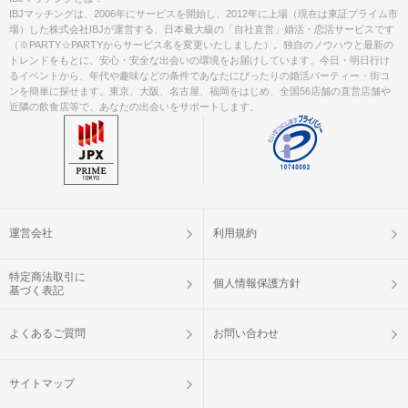
IBJマッチングは、2006年にサービスを開始し、2012年に上場（現在は東証プライム市
場）した株式会社IBJが運営する、日本最大級の「自社直営」婚活・恋活サービスです
（※PARTY☆PARTYからサービス名を変更いたしました）。独自のノウハウと最新の
トレンドをもとに、安心・安全な出会いの環境をお届けしています。今日・明日行け
るイベントから、年代や趣味などの条件であなたにぴったりの婚活パーティー・街コ
ンを簡単に探せます。東京、大阪、名古屋、福岡をはじめ、全国56店舗の直営店舗や
近隣の飲食店等で、あなたの出会いをサポートします。
運営会社
利用規約
特定商法取引に
個人情報保護方針
基づく表記
よくあるご質問
お問い合わせ
サイトマップ