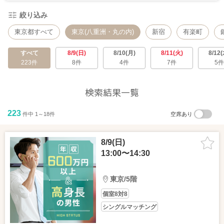
絞り込み
東京都すべて
東京(八重洲・丸の内)
新宿
有楽町
すべて
8/9(日)
8/10(月)
8/11(火)
8/12(
223件
8件
4件
7件
5件
検索結果一覧
223
件中 1～18件
空席あり
8/9(日)
13:00〜14:30
東京/5階
個室8対8
シングルマッチング