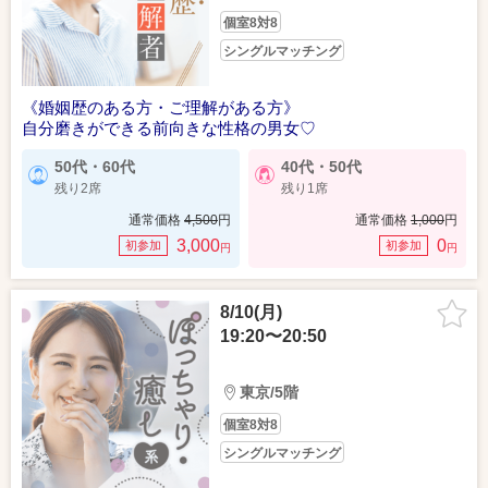
個室8対8
シングルマッチング
《婚姻歴のある方・ご理解がある方》
自分磨きができる前向きな性格の男女♡
50代・60代
40代・50代
残り2席
残り1席
通常価格
4,500
円
通常価格
1,000
円
3,000
0
初参加
初参加
円
円
8/10(月)
19:20〜20:50
東京/5階
個室8対8
シングルマッチング