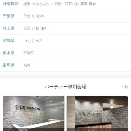
神奈川県
横浜
みなとみらい
川崎・武蔵小杉
藤沢
鎌倉
千葉県
千葉
柏
船橋
埼玉県
大宮
川越
浦和
茨城県
つくば
水戸
栃木県
宇都宮
群馬県
高崎
パーティー専用会場
一覧