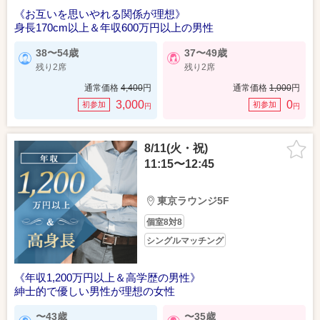
《お互いを思いやれる関係が理想》
身長170cm以上＆年収600万円以上の男性
38〜54歳
37〜49歳
残り2席
残り2席
通常価格
4,400
円
通常価格
1,000
円
3,000
0
初参加
初参加
円
円
8/11(火・祝)
11:15〜12:45
東京ラウンジ5F
個室8対8
シングルマッチング
《年収1,200万円以上＆高学歴の男性》
紳士的で優しい男性が理想の女性
〜43歳
〜35歳