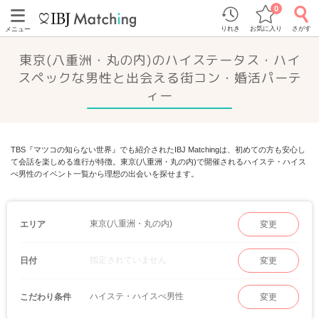
0
りれき
お気に入り
さがす
メニュー
東京(八重洲・丸の内)のハイステータス・ハイ
スペックな男性と出会える街コン・婚活パーテ
ィー
TBS『マツコの知らない世界』でも紹介されたIBJ Matchingは、初めての方も安心し
て会話を楽しめる進行が特徴。東京(八重洲・丸の内)で開催されるハイステ・ハイス
ぺ男性のイベント一覧から理想の出会いを探せます。
東京(八重洲・丸の内)
エリア
変更
指定されていません
日付
変更
ハイステ・ハイスぺ男性
こだわり条件
変更