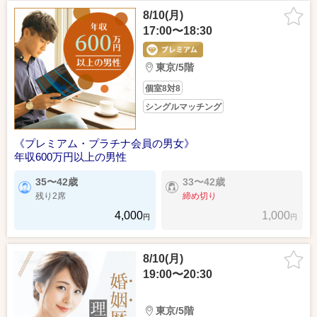
8/10(月)
17:00〜18:30
東京/5階
個室8対8
シングルマッチング
《プレミアム・プラチナ会員の男女》
年収600万円以上の男性
35〜42歳
33〜42歳
残り2席
締め切り
4,000
1,000
円
円
8/10(月)
19:00〜20:30
東京/5階