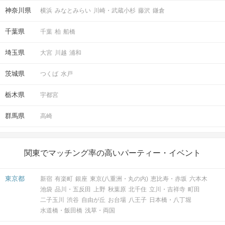
神奈川県
横浜
みなとみらい
川崎・武蔵小杉
藤沢
鎌倉
千葉県
千葉
柏
船橋
埼玉県
大宮
川越
浦和
茨城県
つくば
水戸
栃木県
宇都宮
群馬県
高崎
関東でマッチング率の高いパーティー・イベント
東京都
新宿
有楽町
銀座
東京(八重洲・丸の内)
恵比寿・赤坂
六本木
池袋
品川・五反田
上野
秋葉原
北千住
立川・吉祥寺
町田
二子玉川
渋谷
自由が丘
お台場
八王子
日本橋・八丁堀
水道橋・飯田橋
浅草・両国