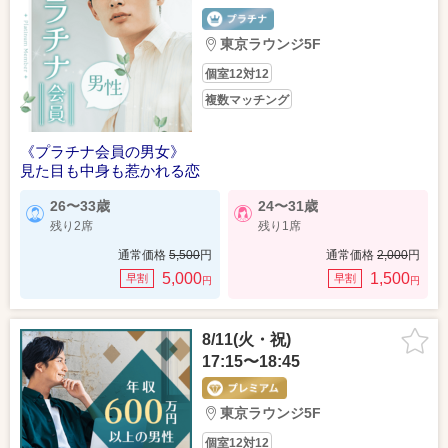
東京ラウンジ5F
個室12対12
複数マッチング
《プラチナ会員の男女》
見た目も中身も惹かれる恋
26〜33歳
24〜31歳
残り2席
残り1席
通常価格
5,500
円
通常価格
2,000
円
5,000
1,500
早割
早割
円
円
8/11(火・祝)
17:15〜18:45
東京ラウンジ5F
個室12対12