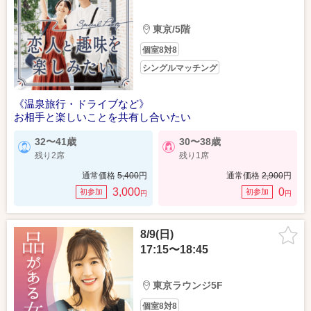
東京/5階
個室8対8
シングルマッチング
《温泉旅行・ドライブなど》
お相手と楽しいことを共有し合いたい
32〜41歳
30〜38歳
残り2席
残り1席
通常価格
5,400
円
通常価格
2,900
円
3,000
0
初参加
初参加
円
円
8/9(日)
17:15〜18:45
東京ラウンジ5F
個室8対8