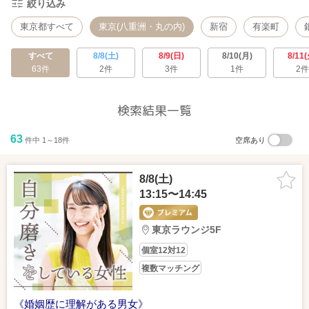
絞り込み
東京都すべて
東京(八重洲・丸の内)
新宿
有楽町
すべて
8/8(土)
8/9(日)
8/10(月)
8/11(
63件
2件
3件
1件
2件
検索結果一覧
63
件中 1～18件
空席あり
8/8(土)
13:15〜14:45
東京ラウンジ5F
個室12対12
複数マッチング
《婚姻歴に理解がある男女》