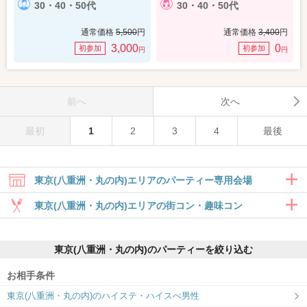
30・40・50代
30・40・50代
通常価格
5,500
円
通常価格
3,400
円
3,000
0
初参加
初参加
円
円
前へ
次へ
最初
1
2
3
4
最後
東京(八重洲・丸の内)エリアのパーティー専用会場
東京(八重洲・丸の内)エリアの街コン・趣味コン
合コン・食事付き
東京(八重洲・丸の内)のパーティーを絞り込む
6対6～｜食事・ドリンク付きグループト
ーク
お相手条件
東京ラウンジ5F
東京ラウンジ4F
東京(八重洲・丸の内)のハイステ・ハイスぺ男性
関東エリア最大規模の会場で運命の出会
【IBJ Matching】洗練された大人のラウ