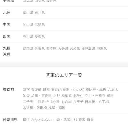
甲信越
新潟県
山梨県
長野県
北陸
富山県
石川県
中国
岡山県
広島県
四国
香川県
愛媛県
九州
福岡県
佐賀県
熊本県
大分県
宮崎県
鹿児島県
沖縄県
沖縄
関東のエリア一覧
東京都
新宿
有楽町
銀座
東京(八重洲・丸の内)
恵比寿・赤坂
六本木
池袋
品川・五反田
上野
秋葉原
北千住
立川・吉祥寺
町田
二子玉川
渋谷
自由が丘
お台場
八王子
日本橋・八丁堀
水道橋・飯田橋
浅草・両国
神奈川県
横浜
みなとみらい
川崎・武蔵小杉
藤沢
鎌倉