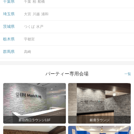
千葉県
千葉
柏
船橋
埼玉県
大宮
川越
浦和
茨城県
つくば
水戸
栃木県
宇都宮
群馬県
高崎
パーティー専用会場
一覧
新宿西口ラウンジ11F
銀座ラウンジ