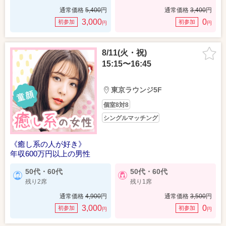
通常価格
5,400
円
通常価格
3,400
円
3,000
0
初参加
初参加
円
円
8/11(火・祝)
15:15〜16:45
東京ラウンジ5F
個室8対8
シングルマッチング
《癒し系の人が好き》
年収600万円以上の男性
50代・60代
50代・60代
残り2席
残り1席
通常価格
4,900
円
通常価格
3,500
円
3,000
0
初参加
初参加
円
円