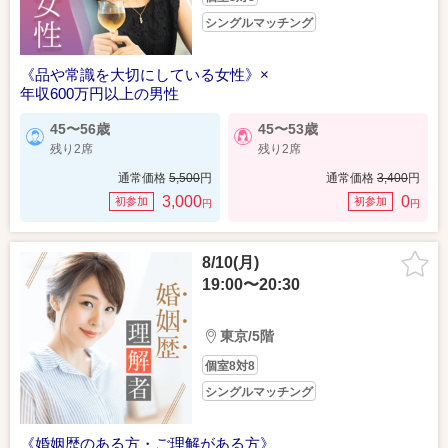
シングルマッチング
《品や常識を大切にしている女性》×
年収600万円以上の男性
45〜56歳
45〜53歳
残り2席
残り2席
通常価格
5,500
円
通常価格
3,400
円
3,000
0
初参加
初参加
円
円
8/10(月)
19:00〜20:30
東京/5階
個室8対8
シングルマッチング
《婚姻歴のある方・ご理解がある方》