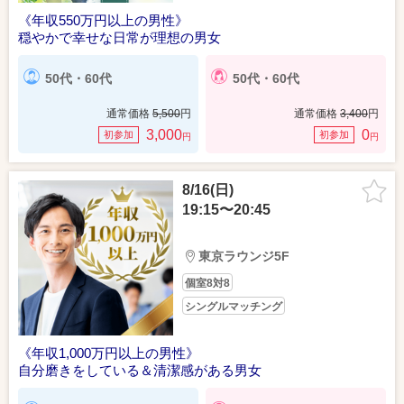
《年収550万円以上の男性》
穏やかで幸せな日常が理想の男女
50代・60代
50代・60代
通常価格
5,500
円
通常価格
3,400
円
3,000
0
初参加
初参加
円
円
8/16(日)
19:15〜20:45
東京ラウンジ5F
個室8対8
シングルマッチング
《年収1,000万円以上の男性》
自分磨きをしている＆清潔感がある男女