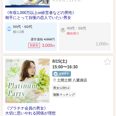
《年収1,000万以上or経営者などの男性》
相手にとって自慢の恋人でいたい男女
50代・60代
40代・50代
残り2席
締め切り
通常価格
4,500
円
1,000
円
3,000
初参加
円
8/15(土)
15:00〜16:30
土間土間 八重洲店
男女12対12
複数マッチング
《プラチナ会員の男女》
大切に思いやれる関係が理想