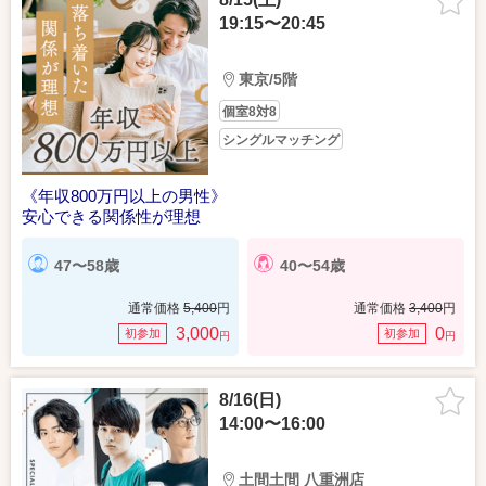
19:15〜20:45
東京/5階
個室8対8
シングルマッチング
《年収800万円以上の男性》
安心できる関係性が理想
47〜58歳
40〜54歳
通常価格
5,400
円
通常価格
3,400
円
3,000
0
初参加
初参加
円
円
8/16(日)
14:00〜16:00
土間土間 八重洲店