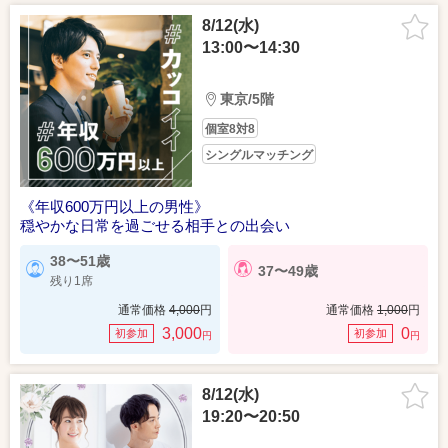
8/12(水)
13:00〜14:30
東京/5階
個室8対8
シングルマッチング
《年収600万円以上の男性》
穏やかな日常を過ごせる相手との出会い
38〜51歳
37〜49歳
残り1席
通常価格
4,000
円
通常価格
1,000
円
3,000
0
初参加
初参加
円
円
8/12(水)
19:20〜20:50