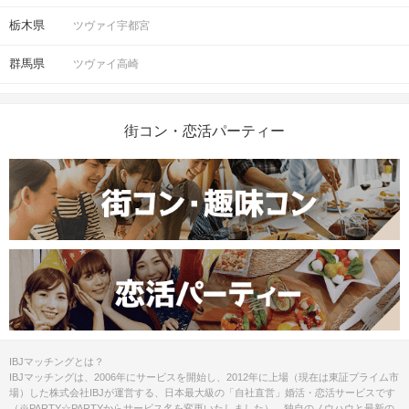
栃木県
ツヴァイ宇都宮
群馬県
ツヴァイ高崎
街コン・恋活パーティー
IBJマッチングとは？
IBJマッチングは、2006年にサービスを開始し、2012年に上場（現在は東証プライム市
場）した株式会社IBJが運営する、日本最大級の「自社直営」婚活・恋活サービスです
（※PARTY☆PARTYからサービス名を変更いたしました）。独自のノウハウと最新の