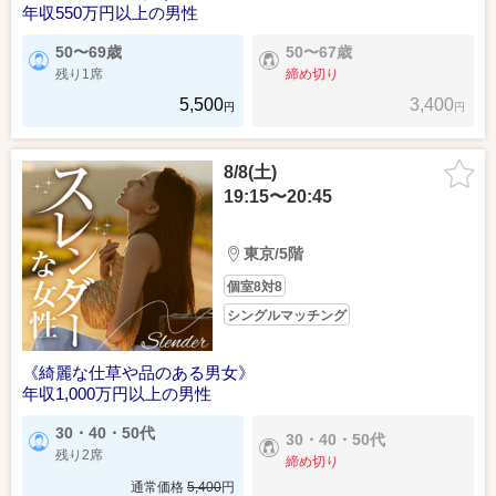
年収550万円以上の男性
50〜69歳
50〜67歳
残り1席
締め切り
5,500
3,400
円
円
8/8(土)
19:15〜20:45
東京/5階
個室8対8
シングルマッチング
《綺麗な仕草や品のある男女》
年収1,000万円以上の男性
30・40・50代
30・40・50代
残り2席
締め切り
通常価格
5,400
円