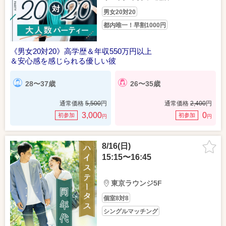
男女20対20
都内唯一！早割1000円
《男女20対20》高学歴＆年収550万円以上
＆安心感を感じられる優しい彼
28〜37歳
26〜35歳
通常価格
5,500
円
通常価格
2,400
円
3,000
0
初参加
初参加
円
円
8/16(日)
15:15〜16:45
東京ラウンジ5F
個室8対8
シングルマッチング