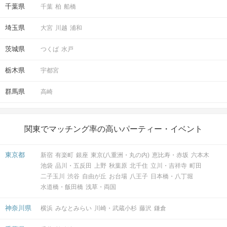
千葉県
千葉
柏
船橋
埼玉県
大宮
川越
浦和
茨城県
つくば
水戸
栃木県
宇都宮
群馬県
高崎
関東でマッチング率の高いパーティー・イベント
東京都
新宿
有楽町
銀座
東京(八重洲・丸の内)
恵比寿・赤坂
六本木
池袋
品川・五反田
上野
秋葉原
北千住
立川・吉祥寺
町田
二子玉川
渋谷
自由が丘
お台場
八王子
日本橋・八丁堀
水道橋・飯田橋
浅草・両国
神奈川県
横浜
みなとみらい
川崎・武蔵小杉
藤沢
鎌倉