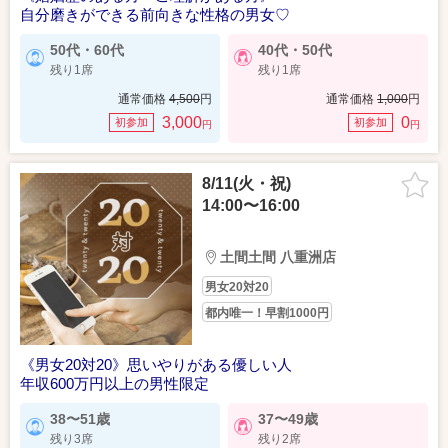
自分磨きができる前向きな性格の男女♡
50代・60代
40代・50代
残り1席
残り1席
通常価格
4,500
円
通常価格
1,000
円
3,000
0
初参加
初参加
円
円
8/11(火・祝)
14:00〜16:00
土間土間 八重洲店
男女20対20
都内唯一！早割1000円
《男女20対20》思いやりがある優しい人
年収600万円以上の男性限定
38〜51歳
37〜49歳
残り3席
残り2席