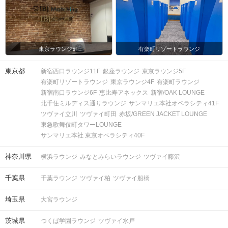
東京ラウンジ5F
有楽町リゾートラウンジ
東京都
新宿西口ラウンジ11F
銀座ラウンジ
東京ラウンジ5F
有楽町リゾートラウンジ
東京ラウンジ4F
有楽町ラウンジ
新宿南口ラウンジ6F
恵比寿アネックス
新宿/OAK LOUNGE
北千住ミルディス通りラウンジ
サンマリエ本社オペラシティ41F
ツヴァイ立川
ツヴァイ町田
赤坂/GREEN JACKET LOUNGE
東急歌舞伎町タワーLOUNGE
サンマリエ本社 東京オペラシティ40F
神奈川県
横浜ラウンジ
みなとみらいラウンジ
ツヴァイ藤沢
千葉県
千葉ラウンジ
ツヴァイ柏
ツヴァイ船橋
埼玉県
大宮ラウンジ
茨城県
つくば学園ラウンジ
ツヴァイ水戸