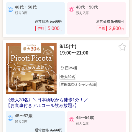
40代・50代
40代・50代
残り3席
残り2席
通常価格
5,500
円
通常価格
3,400
円
5,000
2,900
早割
早割
円
円
8/15(土)
19:00〜21:00
日本橋
最大30名
雰囲気◎オシャレ会場
《最大30名》＼日本橋駅から徒歩1分！／
【お食事付きアルコール飲み放題♪】
45〜57歳
45〜54歳
残り2席
残り1席
通常価格
8,200
円