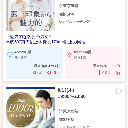
東京/5階
個室8対8
シングルマッチング
《魅力的な容姿の男女》
年収600万円以上＆身長170cm以上の男性
45〜56歳
45〜54歳
残り2席
残り1席
通常価格
4,500
円
通常価格
1,000
円
3,000
0
初参加
初参加
円
円
8/13(木)
19:00〜20:30
東京/5階
個室8対8
シングルマッチング