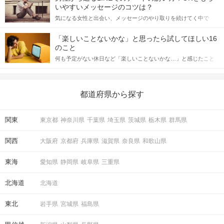
格的に始めようとしている方は、女性が異性を求めて出すサイン
いやすいメッセージのコツは？
をしっかりと理解し、正しい行動に移せるかどうかが重要。 この
気になる女性と出会い、メッセージのやり取りを続けてく中で
記事では、女性が話しかけて欲しい時に出すサインとその心理を
「この人いいな」と感じたら、次はデートに誘いたくなるもの。
詳しく解説した後、婚活イベントで実際にサインを受け取った場
しかし、中には「どう誘ったらいいの？」とお困りの男性もいら
合にどのような行動に繋げるべきかをご紹介していきます。
「楽しいことないかな」と思ったら試してほしい16
っしゃるのではないでしょうか。 そこで今回は、男性から女性へ
のこと
送るLINEでのデートの誘い方のコツをご紹介します。例文も混じ
何も予定がない休日など「楽しいことないかな…」と感じたこと
えながら解説するので、ぜひ参考にしてください。
がある人もいるのでは？ 日常が退屈に感じるなら、いますぐ楽し
いことを始めましょう！ いますぐ楽しい気分になれる対処法か
ら、恋愛・自分磨き・趣味などジャンル別の楽しいことまで、16
の楽しいことアイデアを集めました♪ いままさに楽しいことを探し
都道府県から探す
ている方は必見です。
関東
東京都
神奈川県
千葉県
埼玉県
茨城県
栃木県
群馬県
関西
大阪府
京都府
兵庫県
滋賀県
奈良県
和歌山県
東海
愛知県
静岡県
岐阜県
三重県
北海道
北海道
東北
岩手県
宮城県
福島県