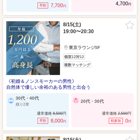
4,700
円
7,700
早割
円
8/15(土)
19:00〜20:30
東京ラウンジ5F
個室12対12
複数マッチング
《初婚＆ノンスモーカーの男性》
自然体で優しい余裕のある男性と出会う
30代・40代
20代・30代
残り2席
通常価格
8,500
円
通常価格
2,500
円
8,000
0
早割
初参加
円
円
8/15(土)