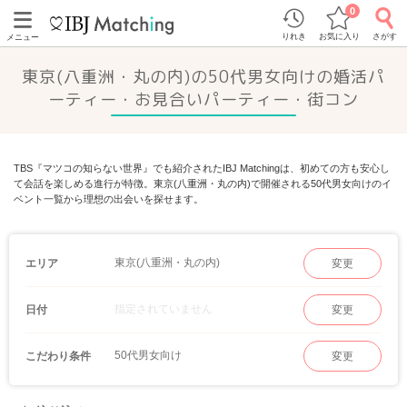
0
りれき
お気に入り
さがす
メニュー
東京(八重洲・丸の内)の50代男女向けの婚活パ
ーティー・お見合いパーティー・街コン
TBS『マツコの知らない世界』でも紹介されたIBJ Matchingは、初めての方も安心し
て会話を楽しめる進行が特徴。東京(八重洲・丸の内)で開催される50代男女向けのイ
ベント一覧から理想の出会いを探せます。
東京(八重洲・丸の内)
エリア
変更
指定されていません
日付
変更
50代男女向け
こだわり条件
変更