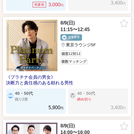
3,400
円
3,000
初参加
円
8/9(日)
11:15〜12:45
東京ラウンジ5F
個室12対12
複数マッチング
《プラチナ会員の男女》
決断力と責任感のある頼れる男性
40・50代
40・50代
残り2席
締め切り
5,900
3,400
円
円
8/9(日)
14:00〜16:00