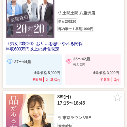
土間土間 八重洲店
男女20対20
都内唯一！早割1000円
《男女20対20》お互いを思いやれる関係
年収600万円以上の男性限定
35〜42歳
37〜44歳
残り3席
通常価格
5,900
円
通常価格
3,000
円
3,000
0
初参加
初参加
円
円
8/9(日)
17:15〜18:45
東京ラウンジ5F
個室8対8