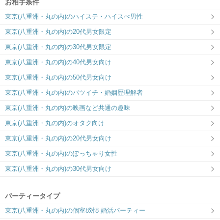
お相手条件
東京ラウンジ5F
東京ラウンジ4F
東京(八重洲・丸の内)のハイステ・ハイスぺ男性
関東エリア最大規模の会場で運命の出会
【IBJ Matching】洗練された大人のラウ
い♡
ンジで運命の出会い
東京(八重洲・丸の内)の20代男女限定
趣味コン・体験コン
東京(八重洲・丸の内)の30代男女限定
6対6～｜同じ趣味のお相手と出会える
東京(八重洲・丸の内)の40代男女向け
東京(八重洲・丸の内)の50代男女向け
東京(八重洲・丸の内)のバツイチ・婚姻歴理解者
東京(八重洲・丸の内)の映画など共通の趣味
東京(八重洲・丸の内)のオタク向け
東京(八重洲・丸の内)の20代男女向け
東京(八重洲・丸の内)のぽっちゃり女性
東京(八重洲・丸の内)の30代男女向け
パーティータイプ
東京(八重洲・丸の内)の個室8対8 婚活パーティー