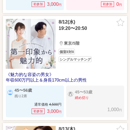
3,000
0
初参加
初参加
円
円
8/12(水)
19:20〜20:50
東京/5階
個室8対8
シングルマッチング
《魅力的な容姿の男女》
年収600万円以上＆身長170cm以上の男性
45〜56歳
45〜53歳
残り2席
締め切り
通常価格
4,500
円
1,000
円
3,000
初参加
円
8/13(木)