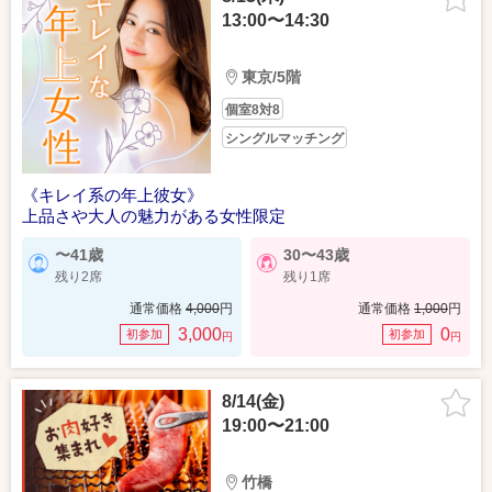
13:00〜14:30
東京/5階
個室8対8
シングルマッチング
《キレイ系の年上彼女》
上品さや大人の魅力がある女性限定
〜41歳
30〜43歳
残り2席
残り1席
通常価格
4,000
円
通常価格
1,000
円
3,000
0
初参加
初参加
円
円
8/14(金)
19:00〜21:00
竹橋