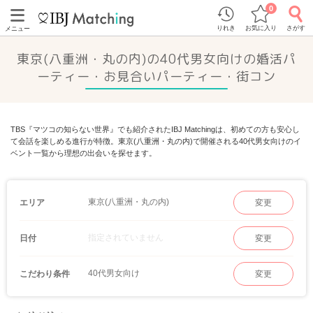
0
りれき
お気に入り
さがす
メニュー
東京(八重洲・丸の内)の40代男女向けの婚活パ
ーティー・お見合いパーティー・街コン
TBS『マツコの知らない世界』でも紹介されたIBJ Matchingは、初めての方も安心し
て会話を楽しめる進行が特徴。東京(八重洲・丸の内)で開催される40代男女向けのイ
ベント一覧から理想の出会いを探せます。
東京(八重洲・丸の内)
エリア
変更
指定されていません
日付
変更
40代男女向け
こだわり条件
変更