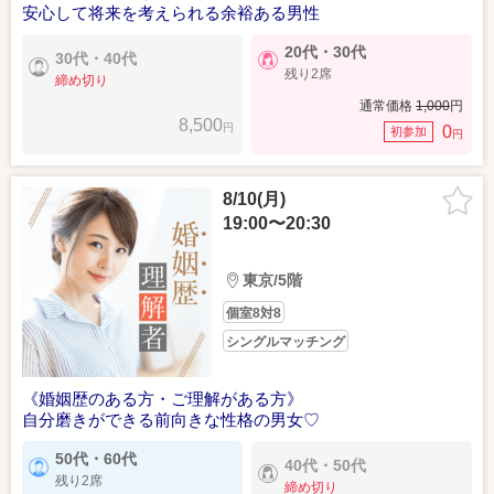
安心して将来を考えられる余裕ある男性
20代・30代
30代・40代
残り2席
締め切り
通常価格
1,000
円
8,500
円
0
初参加
円
8/10(月)
19:00〜20:30
東京/5階
個室8対8
シングルマッチング
《婚姻歴のある方・ご理解がある方》
自分磨きができる前向きな性格の男女♡
50代・60代
40代・50代
残り2席
締め切り