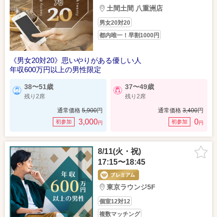
土間土間 八重洲店
男女20対20
都内唯一！早割1000円
《男女20対20》思いやりがある優しい人
年収600万円以上の男性限定
38〜51歳
37〜49歳
残り2席
残り2席
通常価格
5,900
円
通常価格
3,400
円
3,000
0
初参加
初参加
円
円
8/11(火・祝)
17:15〜18:45
東京ラウンジ5F
個室12対12
複数マッチング