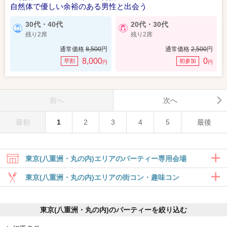
自然体で優しい余裕のある男性と出会う
30代・40代
20代・30代
残り2席
残り2席
通常価格
8,500
円
通常価格
2,500
円
8,000
0
早割
初参加
円
円
前へ
次へ
最初
1
2
3
4
5
最後
東京(八重洲・丸の内)エリアのパーティー専用会場
東京(八重洲・丸の内)エリアの街コン・趣味コン
合コン・食事付き
東京(八重洲・丸の内)のパーティーを絞り込む
6対6～｜食事・ドリンク付きグループト
ーク