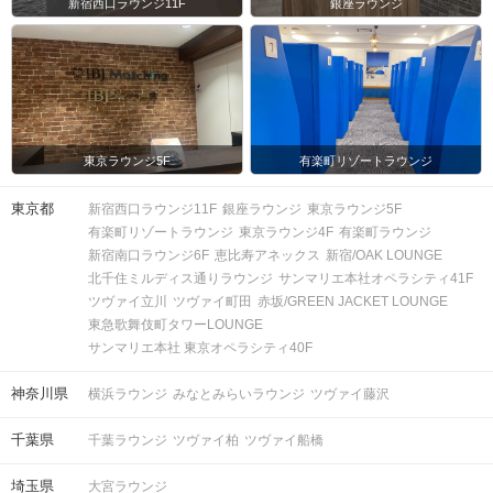
新宿西口ラウンジ11F
銀座ラウンジ
東京ラウンジ5F
有楽町リゾートラウンジ
東京都
新宿西口ラウンジ11F
銀座ラウンジ
東京ラウンジ5F
有楽町リゾートラウンジ
東京ラウンジ4F
有楽町ラウンジ
新宿南口ラウンジ6F
恵比寿アネックス
新宿/OAK LOUNGE
北千住ミルディス通りラウンジ
サンマリエ本社オペラシティ41F
ツヴァイ立川
ツヴァイ町田
赤坂/GREEN JACKET LOUNGE
東急歌舞伎町タワーLOUNGE
サンマリエ本社 東京オペラシティ40F
神奈川県
横浜ラウンジ
みなとみらいラウンジ
ツヴァイ藤沢
千葉県
千葉ラウンジ
ツヴァイ柏
ツヴァイ船橋
埼玉県
大宮ラウンジ