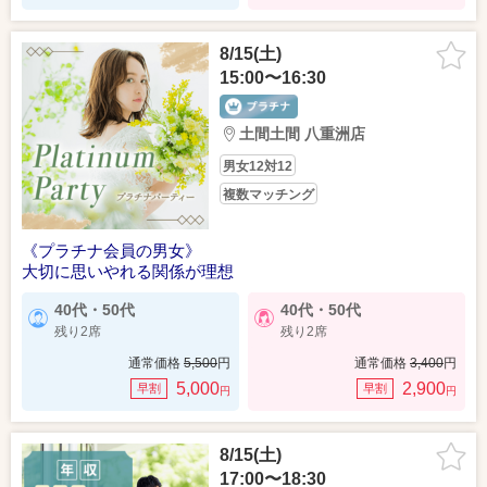
8/15(土)
15:00〜16:30
土間土間 八重洲店
男女12対12
複数マッチング
《プラチナ会員の男女》
大切に思いやれる関係が理想
40代・50代
40代・50代
残り2席
残り2席
通常価格
5,500
円
通常価格
3,400
円
5,000
2,900
早割
早割
円
円
8/15(土)
17:00〜18:30