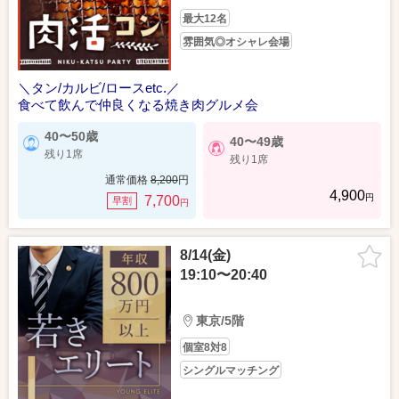
最大12名
雰囲気◎オシャレ会場
＼タン/カルビ/ロースetc.／
食べて飲んで仲良くなる焼き肉グルメ会
40〜50歳
40〜49歳
残り1席
残り1席
通常価格
8,200
円
4,900
円
7,700
早割
円
8/14(金)
19:10〜20:40
東京/5階
個室8対8
シングルマッチング