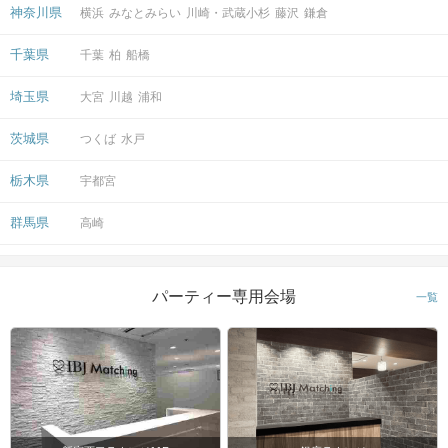
神奈川県
横浜
みなとみらい
川崎・武蔵小杉
藤沢
鎌倉
千葉県
千葉
柏
船橋
埼玉県
大宮
川越
浦和
茨城県
つくば
水戸
栃木県
宇都宮
群馬県
高崎
パーティー専用会場
一覧