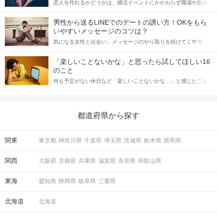
恋人を作れるかどうかは、婚活イベントにかかわらず職場や飲み
会の場で女性が話しかけて欲しい時に出すサインに、早く気づい
てアプローチできるかにも左右されます。 これから恋人作りを本
男性から送るLINEでのデートの誘い方！OKをもら
格的に始めようとしている方は、女性が異性を求めて出すサイン
いやすいメッセージのコツは？
をしっかりと理解し、正しい行動に移せるかどうかが重要。 この
気になる女性と出会い、メッセージのやり取りを続けてく中で
記事では、女性が話しかけて欲しい時に出すサインとその心理を
「この人いいな」と感じたら、次はデートに誘いたくなるもの。
詳しく解説した後、婚活イベントで実際にサインを受け取った場
しかし、中には「どう誘ったらいいの？」とお困りの男性もいら
合にどのような行動に繋げるべきかをご紹介していきます。
「楽しいことないかな」と思ったら試してほしい16
っしゃるのではないでしょうか。 そこで今回は、男性から女性へ
のこと
送るLINEでのデートの誘い方のコツをご紹介します。例文も混じ
何も予定がない休日など「楽しいことないかな…」と感じたこと
えながら解説するので、ぜひ参考にしてください。
がある人もいるのでは？ 日常が退屈に感じるなら、いますぐ楽し
いことを始めましょう！ いますぐ楽しい気分になれる対処法か
ら、恋愛・自分磨き・趣味などジャンル別の楽しいことまで、16
の楽しいことアイデアを集めました♪ いままさに楽しいことを探し
都道府県から探す
ている方は必見です。
関東
東京都
神奈川県
千葉県
埼玉県
茨城県
栃木県
群馬県
関西
大阪府
京都府
兵庫県
滋賀県
奈良県
和歌山県
東海
愛知県
静岡県
岐阜県
三重県
北海道
北海道