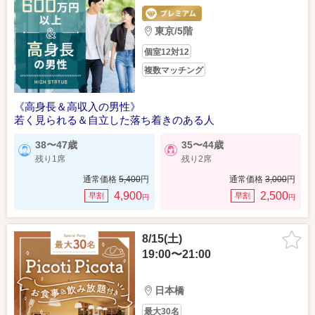
東京/5階
個室12対12
複数マッチング
《高身長＆高収入の男性》
若く見られる＆自立した落ち着きのある人
38〜47歳
35〜44歳
残り1席
残り2席
通常価格
5,400
円
通常価格
3,000
円
4,900
2,500
早割
早割
円
円
8/15(土)
19:00〜21:00
日本橋
最大30名