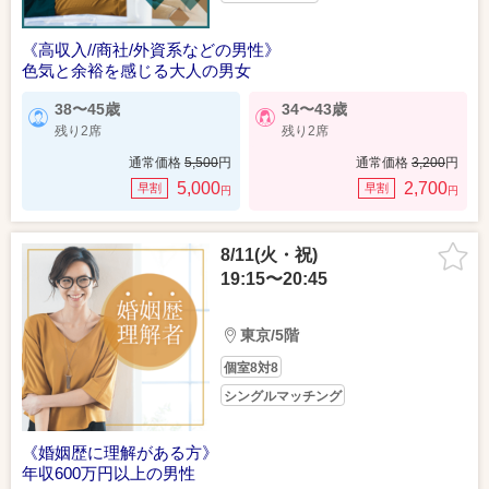
《高収入//商社/外資系などの男性》
色気と余裕を感じる大人の男女
38〜45歳
34〜43歳
残り2席
残り2席
通常価格
5,500
円
通常価格
3,200
円
5,000
2,700
早割
早割
円
円
8/11(火・祝)
19:15〜20:45
東京/5階
個室8対8
シングルマッチング
《婚姻歴に理解がある方》
年収600万円以上の男性