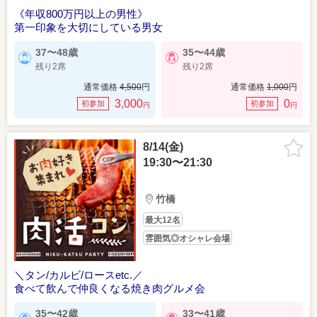
《年収800万円以上の男性》
第一印象を大切にしている男女
37〜48歳
35〜44歳
残り2席
残り2席
通常価格
4,500
円
通常価格
1,000
円
3,000
0
初参加
初参加
円
円
8/14(金)
19:30〜21:30
竹橋
最大12名
雰囲気◎オシャレ会場
＼タン/カルビ/ロースetc.／
食べて飲んで仲良くなる焼き肉グルメ会
35〜42歳
33〜41歳