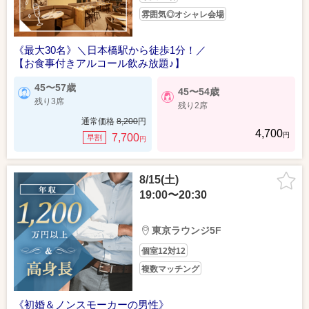
雰囲気◎オシャレ会場
《最大30名》＼日本橋駅から徒歩1分！／
【お食事付きアルコール飲み放題♪】
45〜57歳
45〜54歳
残り3席
残り2席
通常価格
8,200
円
4,700
円
7,700
早割
円
8/15(土)
19:00〜20:30
東京ラウンジ5F
個室12対12
複数マッチング
《初婚＆ノンスモーカーの男性》