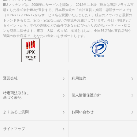
IBJマッチングは、2006年にサービスを開始し、2012年に上場（現在は東証プライム市
場）した株式会社IBJが運営する、日本最大級の「自社直営」婚活・恋活サービスです
（※PARTY☆PARTYからサービス名を変更いたしました）。独自のノウハウと最新の
トレンドをもとに、安心・安全な出会いの環境をお届けしています。今日・明日行け
るイベントから、年代や趣味などの条件であなたにぴったりの婚活パーティー・街コ
ンを簡単に探せます。東京、大阪、名古屋、福岡をはじめ、全国56店舗の直営店舗や
近隣の飲食店等で、あなたの出会いをサポートします。
運営会社
利用規約
特定商法取引に
個人情報保護方針
基づく表記
よくあるご質問
お問い合わせ
サイトマップ