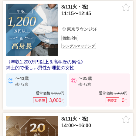
8/11(火・祝)
11:15〜12:45
東京ラウンジ5F
個室8対8
シングルマッチング
《年収1,200万円以上＆高学歴の男性》
紳士的で優しい男性が理想の女性
〜43歳
〜35歳
残り2席
残り2席
通常価格
5,500
円
通常価格
2,400
円
3,000
0
初参加
初参加
円
円
8/11(火・祝)
14:00〜16:00