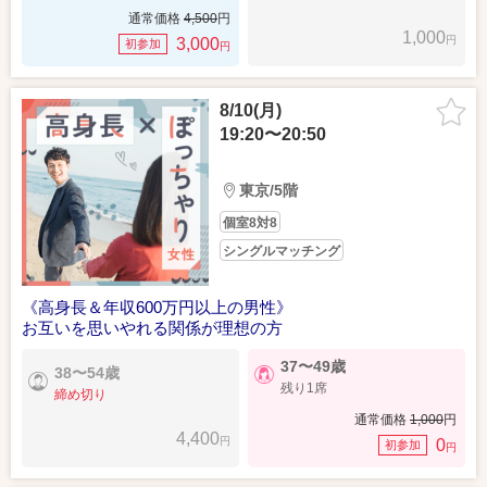
通常価格
4,500
円
1,000
円
3,000
初参加
円
8/10(月)
19:20〜20:50
東京/5階
個室8対8
シングルマッチング
《高身長＆年収600万円以上の男性》
お互いを思いやれる関係が理想の方
37〜49歳
38〜54歳
残り1席
締め切り
通常価格
1,000
円
4,400
円
0
初参加
円