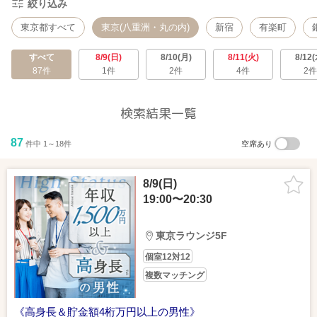
絞り込み
東京都すべて
東京(八重洲・丸の内)
新宿
有楽町
すべて
8/9(日)
8/10(月)
8/11(火)
8/12(
87件
1件
2件
4件
2件
検索結果一覧
87
件中 1～18件
空席あり
8/9(日)
19:00〜20:30
東京ラウンジ5F
個室12対12
複数マッチング
《高身長＆貯金額4桁万円以上の男性》