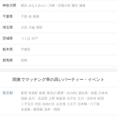
神奈川県
横浜
みなとみらい
川崎・武蔵小杉
藤沢
鎌倉
千葉県
千葉
柏
船橋
埼玉県
大宮
川越
浦和
茨城県
つくば
水戸
栃木県
宇都宮
群馬県
高崎
関東でマッチング率の高いパーティー・イベント
東京都
新宿
有楽町
銀座
東京(八重洲・丸の内)
恵比寿・赤坂
六本木
池袋
品川・五反田
上野
秋葉原
北千住
立川・吉祥寺
町田
二子玉川
渋谷
自由が丘
お台場
八王子
日本橋・八丁堀
水道橋・飯田橋
浅草・両国