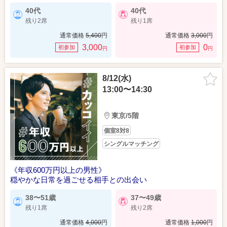
40代
40代
残り2席
残り1席
通常価格
5,400
円
通常価格
3,000
円
3,000
0
初参加
初参加
円
円
8/12(水)
13:00〜14:30
東京/5階
個室8対8
シングルマッチング
《年収600万円以上の男性》
穏やかな日常を過ごせる相手との出会い
38〜51歳
37〜49歳
残り1席
残り2席
通常価格
4,000
円
通常価格
1,000
円