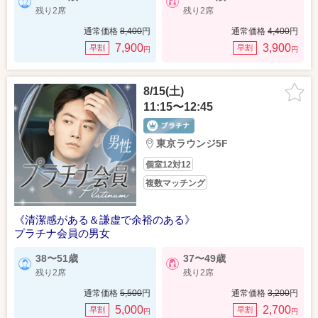
残り2席
残り2席
通常価格
8,400
円
通常価格
4,400
円
7,900
3,900
早割
早割
円
円
8/15(土)
11:15〜12:45
東京ラウンジ5F
個室12対12
複数マッチング
《清潔感がある＆謙虚で余裕のある》
プラチナ会員の男女
38〜51歳
37〜49歳
残り2席
残り2席
通常価格
5,500
円
通常価格
3,200
円
5,000
2,700
早割
早割
円
円