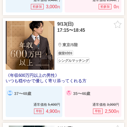
通常価格
5,400
円
通常価格
2,900
円
3,000
0
初参加
初参加
円
円
9/13(日)
17:15〜18:45
東京/5階
個室8対8
シングルマッチング
《年収600万円以上の男性》
いつも穏やかで優しく寄り添ってくれる方
37〜48歳
35〜46歳
通常価格
5,400
円
通常価格
3,000
円
4,900
2,500
早割
早割
円
円