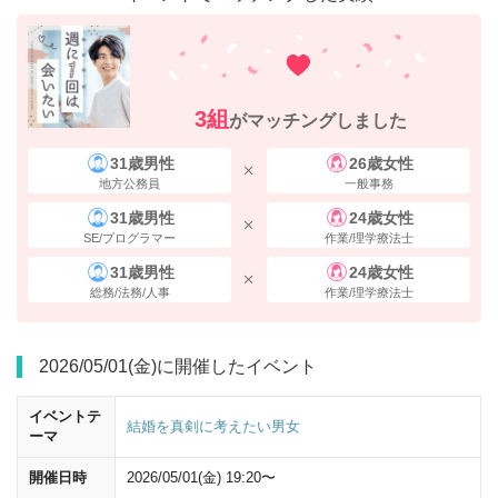
3組
がマッチングしました
31歳男性
26歳女性
地方公務員
一般事務
31歳男性
24歳女性
SE/プログラマー
作業/理学療法士
31歳男性
24歳女性
「大丸」を通過し、
「八重洲地下街」
へと入ります。
「JR東京駅八重
総務/法務/人事
作業/理学療法士
洲中央口」
の標識で
右に曲がって
ください。
2026/05/01(金)に開催したイベント
イベントテ
結婚を真剣に考えたい男女
ーマ
開催日時
2026/05/01(金) 19:20〜