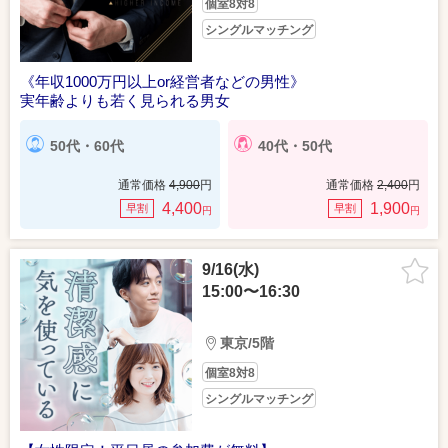
個室8対8
シングルマッチング
《年収1000万円以上or経営者などの男性》
実年齢よりも若く見られる男女
50代・60代
40代・50代
通常価格
4,900
円
通常価格
2,400
円
4,400
1,900
早割
早割
円
円
9/16(水)
15:00〜16:30
東京/5階
個室8対8
シングルマッチング