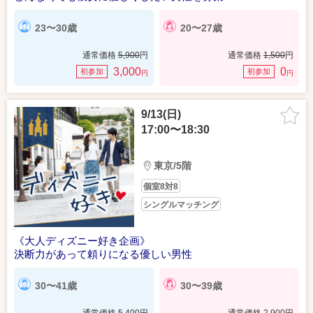
23〜30歳
20〜27歳
通常価格
5,900
円
通常価格
1,500
円
3,000
0
初参加
初参加
円
円
9/13(日)
17:00〜18:30
東京/5階
個室8対8
シングルマッチング
《大人ディズニー好き企画》
決断力があって頼りになる優しい男性
30〜41歳
30〜39歳