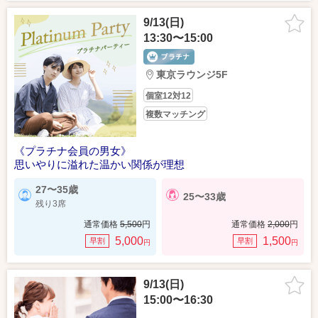
9/13(日)
13:30〜15:00
東京ラウンジ5F
個室12対12
複数マッチング
《プラチナ会員の男女》
思いやりに溢れた温かい関係が理想
27〜35歳
25〜33歳
残り3席
通常価格
5,500
円
通常価格
2,000
円
5,000
1,500
早割
早割
円
円
9/13(日)
15:00〜16:30