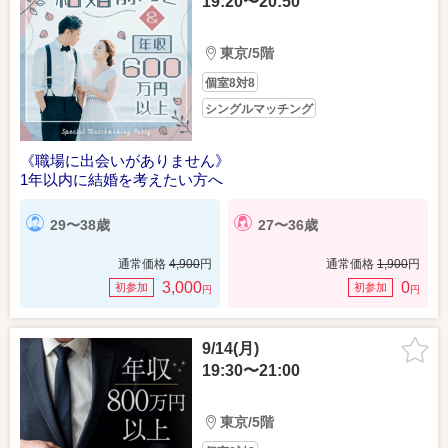
19:20〜20:50
東京/5階
個室8対8
シングルマッチング
《職場に出会いがありません》
1年以内に結婚を考えたい方へ
29〜38歳
27〜36歳
通常価格
4,900
円
通常価格
1,900
円
3,000
0
初参加
初参加
円
円
9/14(月)
19:30〜21:00
東京/5階