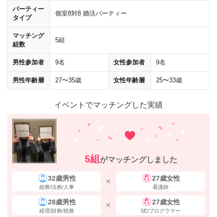
パーティー
個室8対8 婚活パーティー
タイプ
マッチング
5組
組数
男性参加者
9名
女性参加者
9名
男性年齢層
27〜35歳
女性年齢層
25〜33歳
イベントでマッチングした実績
30mほど直進し、
「18番出口」
の標識に従い、
左に曲がって
ください。
5組
がマッチングしました
32歳男性
27歳女性
総務/法務/人事
看護師
28歳男性
27歳女性
経理/財務/税務
SE/プログラマー