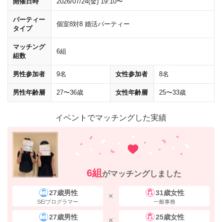
開催日時
2026/07/24(金) 19:10〜
パーティー
個室8対8 婚活パーティー
タイプ
マッチング
6組
組数
男性参加者
9名
女性参加者
8名
男性年齢層
27〜36歳
女性年齢層
25〜33歳
正面の通り（外堀通り）
を渡ります。
イベントでマッチングした実績
6組
がマッチングしました
27歳男性
31歳女性
SE/プログラマー
一般事務
27歳男性
25歳女性