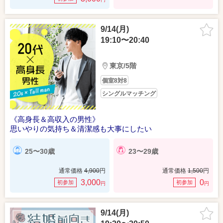
9/14(月)
19:10〜20:40
東京/5階
個室8対8
シングルマッチング
《高身長＆高収入の男性》
思いやりの気持ち＆清潔感も大事にしたい
25〜30歳
23〜29歳
通常価格
4,900
円
通常価格
1,500
円
3,000
0
初参加
初参加
円
円
9/14(月)