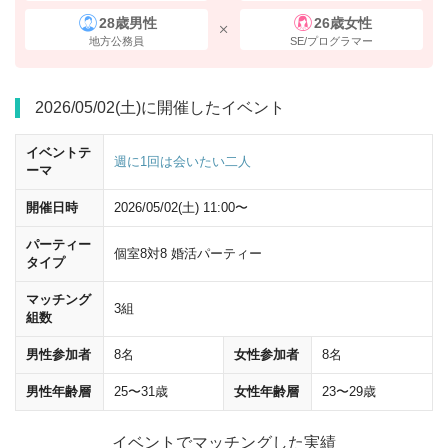
28歳男性
26歳女性
地方公務員
SE/プログラマー
2026/05/02(土)に開催したイベント
イベントテ
週に1回は会いたい二人
ーマ
開催日時
2026/05/02(土) 11:00〜
パーティー
個室8対8 婚活パーティー
タイプ
20ｍほど直進し、
「八重洲方面・大丸」
の標識に従い、
左に曲がって
く
マッチング
ださい。
3組
組数
男性参加者
8名
女性参加者
8名
男性年齢層
25〜31歳
女性年齢層
23〜29歳
イベントでマッチングした実績