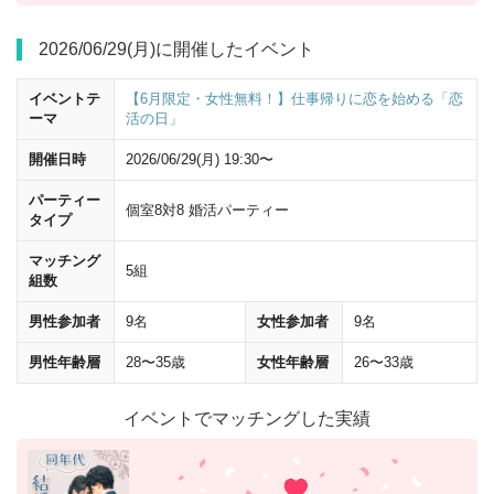
2026/06/29(月)に開催したイベント
50ｍほど直進すると
「新槇町ビル」
が前方にあります。 こちらの
4階・
5階
が会場です。
イベントテ
【6月限定・女性無料！】仕事帰りに恋を始める「恋
ーマ
活の日」
地下からのアクセス
開催日時
2026/06/29(月) 19:30〜
パーティー
個室8対8 婚活パーティー
タイプ
マッチング
5組
組数
男性参加者
9名
女性参加者
9名
男性年齢層
28〜35歳
女性年齢層
26〜33歳
イベントでマッチングした実績