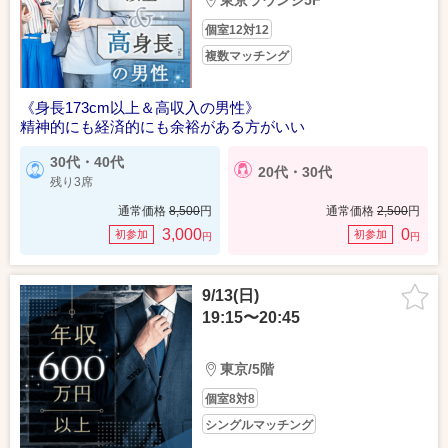
東京ラウンジ5F
個室12対12
複数マッチング
《身長173cm以上＆高収入の男性》
精神的にも経済的にも余裕がある方がいい
30代・40代
20代・30代
残り3席
通常価格
8,500
円
通常価格
2,500
円
3,000
0
初参加
初参加
円
円
9/13(日)
19:15〜20:45
東京/5階
個室8対8
シングルマッチング