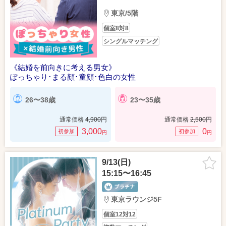
東京/5階
個室8対8
シングルマッチング
《結婚を前向きに考える男女》
ぽっちゃり･まる顔･童顔･色白の女性
26〜38歳
23〜35歳
通常価格
4,900
円
通常価格
2,500
円
3,000
0
初参加
初参加
円
円
9/13(日)
15:15〜16:45
東京ラウンジ5F
個室12対12