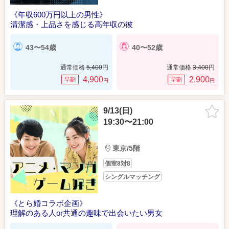
《年収600万円以上の男性》
清潔感・上品さを感じる高年収の彼
43〜54歳
40〜52歳
通常価格
5,400
円
通常価格
3,400
円
4,900
2,900
早割
早割
円
円
9/13(日)
19:30〜21:00
東京/5階
個室8対8
シングルマッチング
《とら婚コラボ企画》
理解のある人or共通の趣味で出会いたい男女