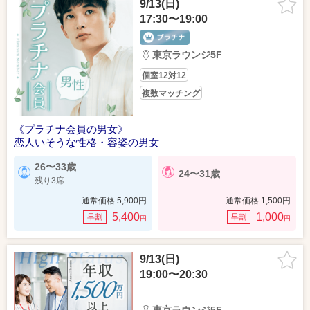
9/13(日)
17:30〜19:00
東京ラウンジ5F
個室12対12
複数マッチング
《プラチナ会員の男女》
恋人いそうな性格・容姿の男女
26〜33歳
24〜31歳
残り3席
通常価格
5,900
円
通常価格
1,500
円
5,400
1,000
早割
早割
円
円
9/13(日)
19:00〜20:30