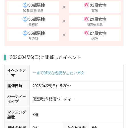
30歳男性
31歳女性
経理/財務/税務
営業
35歳男性
29歳女性
警察官
地方公務員
35歳男性
27歳女性
その他
講師
左（西側）の八重洲1丁目・日本橋方面
から地上に出てください。
2026/04/26(日)に開催したイベント
イベントテ
一途で誠実な恋愛がしたい男女
ーマ
開催日時
2026/04/26(日) 15:20〜
パーティー
個室8対8 婚活パーティー
タイプ
マッチング
3組
組数
男性参加者
9名
女性参加者
9名