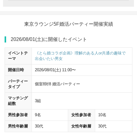
東京ラウンジ5F婚活パーティー開催実績
2026/08/01(土)に開催したイベント
イベントテ
《とら婚コラボ企画》理解のある人or共通の趣味で
ーマ
出会いたい男女
開催日時
2026/08/01(土) 11:00〜
パーティー
個室8対8 婚活パーティー
JR東京駅の八重洲中央口改札を出たら、
八重洲中央口
方面へ進んでく
タイプ
ださい。
マッチング
3組
組数
男性参加者
9名
女性参加者
10名
男性年齢層
30代
女性年齢層
30代