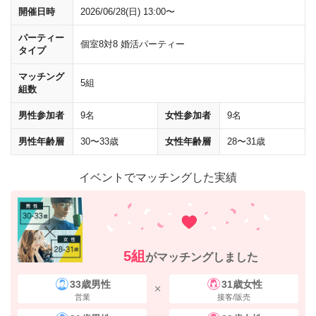
JR改札前を
左
に進んでください。
開催日時
2026/06/28(日) 13:00〜
パーティー
個室8対8 婚活パーティー
タイプ
マッチング
5組
組数
男性参加者
9名
女性参加者
9名
男性年齢層
30〜33歳
女性年齢層
28〜31歳
イベントでマッチングした実績
5組
がマッチングしました
地下通路内は、
「八重洲側への自由通路」
の標識に従って進んでくださ
33歳男性
31歳女性
い。
営業
接客/販売