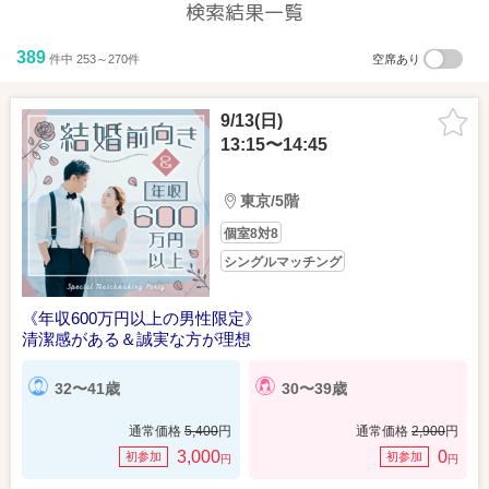
検索結果一覧
389
件中 253～270件
空席あり
9/13(日)
13:15〜14:45
東京/5階
個室8対8
シングルマッチング
《年収600万円以上の男性限定》
清潔感がある＆誠実な方が理想
32〜41歳
30〜39歳
通常価格
5,400
円
通常価格
2,900
円
3,000
0
初参加
初参加
円
円