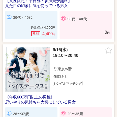
【女性限定！平日昼の参加費が無料】
見た目の印象に気を使っている男女
30代・40代
30代・40代
通常価格
4,900
円
0
円
4,400
早割
円
9/16(水)
19:10〜20:40
東京/5階
個室8対8
シングルマッチング
《年収600万円以上の男性》
思いやりの気持ちを大切にしている男女
28〜37歳
26〜35歳