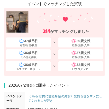
イベントでマッチングした実績
3組
がマッチングしました
37歳男性
29歳女性
経理/財務/税務
総務/法務/人事
36歳男性
37歳女性
八重洲中央口を出ると向かいに
サロンパス・中山式
の看板が見えます。
その他公務員
総務/法務/人事
真ん中のビルが会場です。
36歳男性
32歳女性
カスタマーサポート
SE/プログラマー
2026/07/24(金)に開催したイベント
イベントテ
《3か月以内に交際希望の男女》愛情表現をマメにし
ーマ
てくれる人が好き