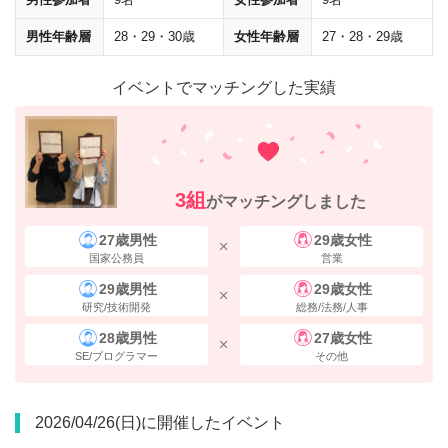
男性年齢層
28・29・30歳
女性年齢層
27・28・29歳
イベントでマッチングした実績
地上に出てすぐ右手にある
「新槇町ビル」の5階
が会場です。
住所
3組
がマッチングしました
〒103-0028 東京都中央区八重洲1-8-17 新槇町ビル5階
27歳男性
29歳女性
国家公務員
営業
29歳男性
29歳女性
研究/技術開発
総務/法務/人事
28歳男性
27歳女性
SE/プログラマー
その他
2026/04/26(日)に開催したイベント