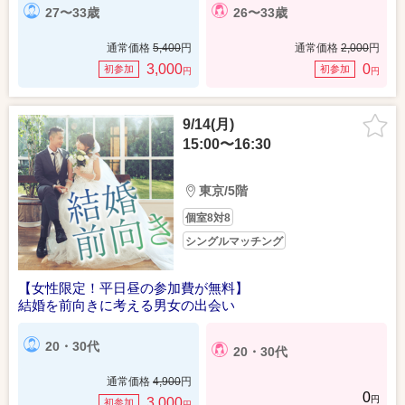
27〜33歳
26〜33歳
通常価格
5,400
円
通常価格
2,000
円
3,000
0
初参加
初参加
円
円
9/14(月)
15:00〜16:30
東京/5階
個室8対8
シングルマッチング
【女性限定！平日昼の参加費が無料】
結婚を前向きに考える男女の出会い
20・30代
20・30代
通常価格
4,900
円
0
円
3,000
初参加
円