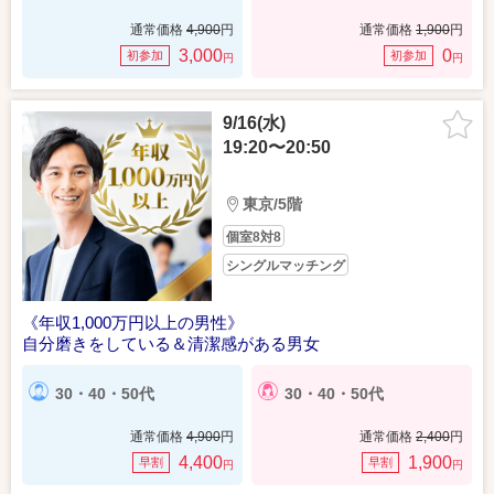
通常価格
4,900
円
通常価格
1,900
円
3,000
0
初参加
初参加
円
円
9/16(水)
19:20〜20:50
東京/5階
個室8対8
シングルマッチング
《年収1,000万円以上の男性》
自分磨きをしている＆清潔感がある男女
30・40・50代
30・40・50代
通常価格
4,900
円
通常価格
2,400
円
4,400
1,900
早割
早割
円
円