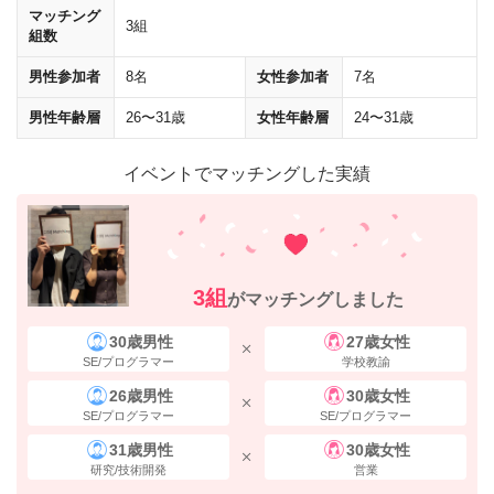
マッチング
3組
組数
男性参加者
8名
女性参加者
7名
男性年齢層
26〜31歳
女性年齢層
24〜31歳
イベントでマッチングした実績
3組
がマッチングしました
30歳男性
27歳女性
SE/プログラマー
学校教諭
26歳男性
30歳女性
SE/プログラマー
SE/プログラマー
31歳男性
30歳女性
研究/技術開発
営業