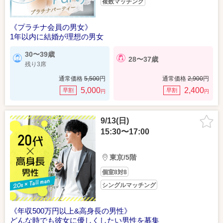
複数マッチング
《プラチナ会員の男女》
1年以内に結婚が理想の男女
30〜39歳
28〜37歳
残り3席
通常価格
5,500
円
通常価格
2,900
円
5,000
2,400
早割
早割
円
円
9/13(日)
15:30〜17:00
東京/5階
個室8対8
シングルマッチング
《年収500万円以上&高身長の男性》
どんな時でも彼女に優しくしたい男性を募集