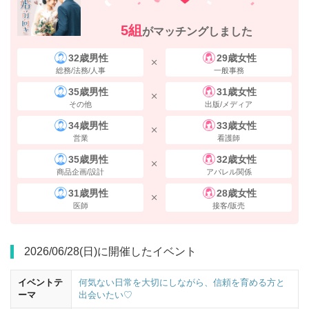
5組
がマッチングしました
丸ノ内線改札を出て、
八重洲方面
へ進みます。
32歳男性
29歳女性
総務/法務/人事
一般事務
35歳男性
31歳女性
その他
出版/メディア
34歳男性
33歳女性
営業
看護師
35歳男性
32歳女性
商品企画/設計
アパレル関係
31歳男性
28歳女性
医師
接客/販売
2026/06/28(日)に開催したイベント
イベントテ
何気ない日常を大切にしながら、信頼を育める方と
ーマ
出会いたい♡