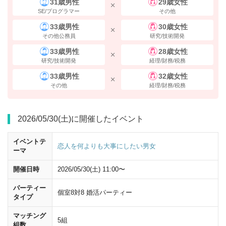
31歳男性
29歳女性
SE/プログラマー
その他
33歳男性
30歳女性
その他公務員
研究/技術開発
33歳男性
28歳女性
研究/技術開発
経理/財務/税務
33歳男性
32歳女性
その他
経理/財務/税務
2026/05/30(土)に開催したイベント
イベントテ
恋人を何よりも大事にしたい男女
ーマ
開催日時
2026/05/30(土) 11:00〜
「八重洲地下方面」
の標識に従い、進んでください。
パーティー
個室8対8 婚活パーティー
タイプ
マッチング
5組
組数