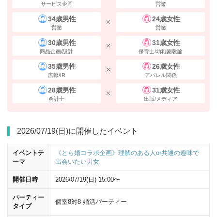
サービス企画
営業
34歳男性
24歳女性
営業
営業
30歳男性
31歳女性
商品企画/設計
保育士/幼稚園教諭
35歳男性
26歳女性
広報/IR
アパレル関係
28歳男性
31歳女性
会計士
出版/メディア
2026/07/19(日)に開催したイベント
横断歩道を渡り、
左（西側）に曲がり直進
してください。
イベントテ
《とら婚コラボ企画》理解のある人or共通の趣味で
ーマ
出会いたい男女
開催日時
2026/07/19(日) 15:00〜
パーティー
個室8対8 婚活パーティー
タイプ