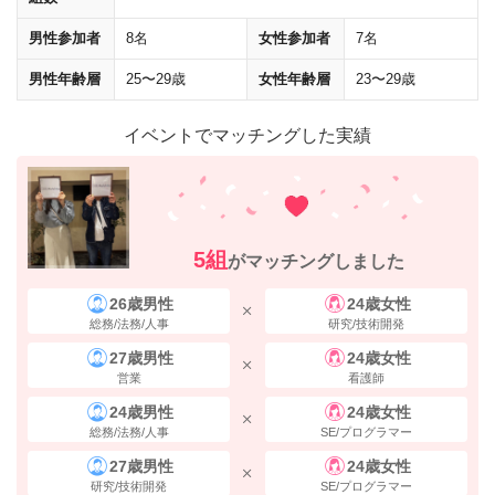
男性参加者
8名
女性参加者
7名
男性年齢層
25〜29歳
女性年齢層
23〜29歳
イベントでマッチングした実績
5組
がマッチングしました
26歳男性
24歳女性
総務/法務/人事
研究/技術開発
そのまま進み、突き当たりの
「東京キャラクターストリートいちばんプ
27歳男性
24歳女性
ラザ」を右に曲がって
ください。（大丸方面）
営業
看護師
24歳男性
24歳女性
総務/法務/人事
SE/プログラマー
27歳男性
24歳女性
研究/技術開発
SE/プログラマー