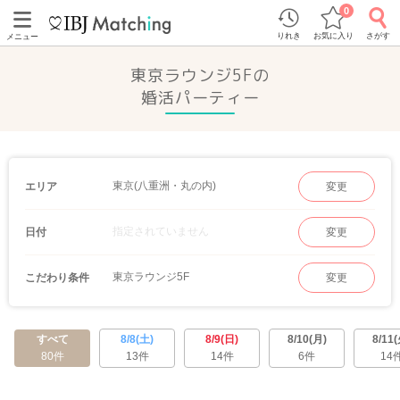
0
りれき
お気に入り
さがす
メニュー
東京ラウンジ5Fの
婚活パーティー
東京(八重洲・丸の内)
エリア
変更
指定されていません
日付
変更
東京ラウンジ5F
こだわり条件
変更
すべて
8/8(土)
8/9(日)
8/10(月)
8/11(
80件
13件
14件
6件
14