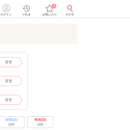
0
ログイン
りれき
お気に入り
さがす
変更
変更
変更
8/15(土)
8/16(日)
15件
14件