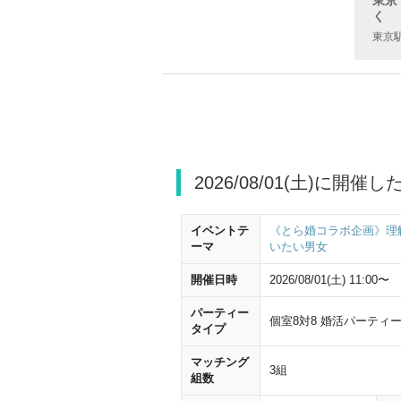
く
東京駅
2026/08/01(土)に開催
イベントテ
《とら婚コラボ企画》理
ーマ
いたい男女
開催日時
2026/08/01(土) 11:00〜
パーティー
個室8対8 婚活パーティ
タイプ
JR東京
マッチング
3組
組数