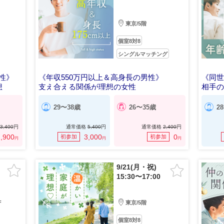
東京/5階
個室8対8
シングルマッチング
男性》
《年収550万円以上＆高身長の男性》
《同
想
支え合える関係が理想の女性
相手
29〜38歳
26〜35歳
2
3,400
円
通常価格
5,400
円
通常価格
2,400
円
,900
3,000
0
初参加
初参加
円
円
円
9/21(月・祝)
15:30〜17:00
F
東京/5階
個室8対8