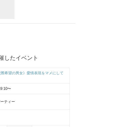
)に開催したイベント
交際希望の男女》愛情表現をマメにして
19:10〜
パーティー