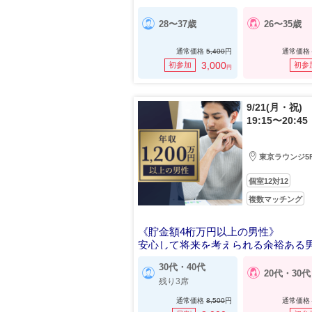
28〜37歳
26〜35歳
通常価格
5,400
円
通常価格
3,000
初参加
初参
円
9/21(月・祝)
19:15〜20:45
東京ラウンジ5
個室12対12
複数マッチング
《貯金額4桁万円以上の男性》
安心して将来を考えられる余裕ある
30代・40代
20代・30代
残り3席
通常価格
8,500
円
通常価格