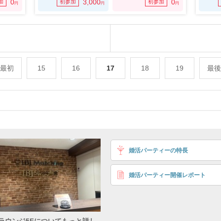
0
3,000
0
加
初参加
初参加
円
円
円
最初
15
16
17
18
19
最後
地上からのアクセス
地下からのアクセス
婚活パーティーの特長
婚活パーティー開催レポート
らのアクセス
ラウンジ5Fについてもっと詳し