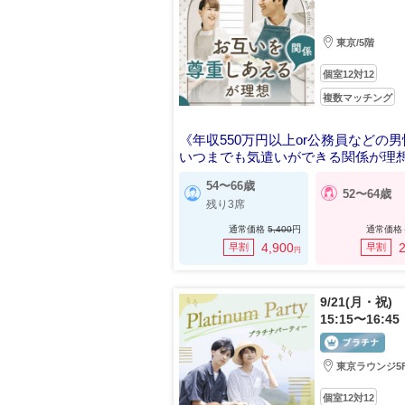
東京/5階
個室12対12
複数マッチング
《年収550万円以上or公務員などの
いつまでも気遣いができる関係が理
54〜66歳
52〜64歳
残り3席
通常価格
5,400
円
通常価格
4,900
2
早割
早割
円
9/21(月・祝)
15:15〜16:45
東京ラウンジ5
個室12対12