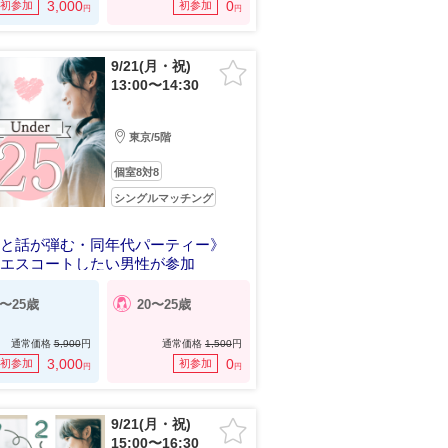
3,000
0
初参加
初参加
円
円
9/21(月・祝)
13:00〜14:30
東京/5階
個室8対8
シングルマッチング
っと話が弾む・同年代パーティー》
をエスコートしたい男性が参加
3〜25歳
20〜25歳
通常価格
5,900
円
通常価格
1,500
円
3,000
0
初参加
初参加
円
円
9/21(月・祝)
15:00〜16:30