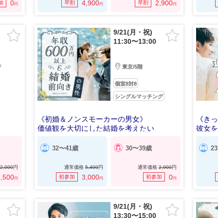
0
4,900
2,900
加
早割
早割
円
円
円
9/21(月・祝)
11:30〜13:00
F
東京/5階
個室8対8
シングルマッチング
《初婚＆ノンスモーカーの男女》
《き
価値観を大切にした結婚を考えたい
彼女
32〜41歳
30〜39歳
2
2,000
円
通常価格
5,400
円
通常価格
2,900
円
,500
3,000
0
初参加
初参加
円
円
円
9/21(月・祝)
13:30〜15:00