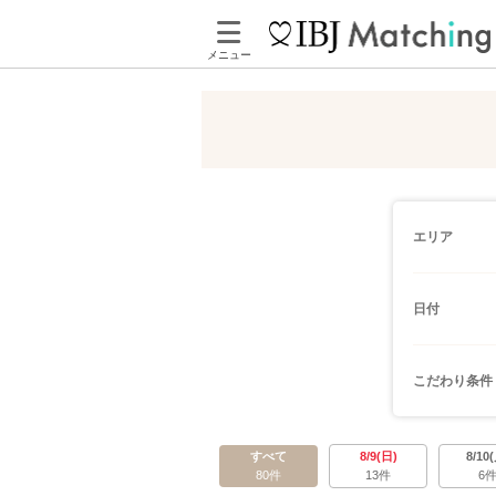
メニュー
エリア
日付
こだわり条件
すべて
8/9(日)
8/10
80件
13件
6