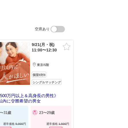
空席あり
9/21(月・祝)
11:00〜12:30
東京/5階
個室8対8
シングルマッチング
500万円以上＆高身長の男性》
以内に交際希望の男女
5〜31歳
23〜29歳
通常価格
5,900
円
通常価格
1,500
円