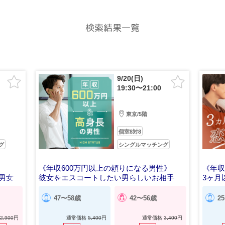
検索結果一覧
9/20(日)
19:30〜21:00
東京/5階
個室8対8
グ
シングルマッチング
《年収600万円以上の頼りになる男性》
《年収
男女
彼女をエスコートしたい男らしいお相手
3ヶ月
47〜58歳
42〜56歳
2
2,900
円
通常価格
5,400
円
通常価格
3,400
円