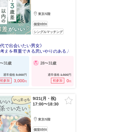
東京/5階
個室8対8
シングルマッチング
世代で出会いたい男女》
の考えを尊重できる思いやりのある人
8〜31歳
28〜31歳
通常価格
5,900
円
通常価格
1,500
円
3,000
0
初参加
初参加
円
円
9/21(月・祝)
17:00〜18:30
東京/5階
個室8対8