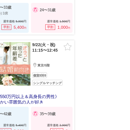
6〜33歳
24〜31歳
り3席
通常価格
5,900
円
通常価格
1,500
円
5,400
1,000
早割
早割
円
円
9/22(火・祝)
11:15〜12:45
東京/5階
個室8対8
シングルマッチング
550万円以上＆高身長の男性》
らかい雰囲気の人が好き
8〜42歳
35〜39歳
通常価格
5,400
円
通常価格
2,900
円