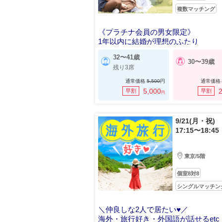
複数マッチング
《プラチナ会員の男女限定》
1年以内に結婚が理想のふたり
32〜41歳
30〜39歳
残り3席
通常価格
5,500
円
通常価格
5,000
2
早割
早割
円
9/21(月・祝)
17:15〜18:45
東京/5階
個室8対8
シングルマッチン
＼仲良しな2人で居たい♥／
海外・旅行好き・外国語が話せるetc