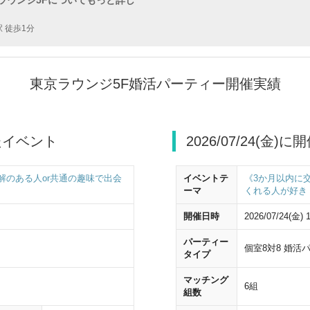
 徒歩1分
東京ラウンジ5F婚活パーティー開催実績
したイベント
2026/07/24(金
解のある人or共通の趣味で出会
イベントテ
《3か月以内に
ーマ
くれる人が好き
開催日時
2026/07/24(金) 
パーティー
ー
個室8対8 婚活
タイプ
駅の八重洲中央口改札を出たら、
八重洲中央口
方面へ進んでください。
マッチング
6組
組数