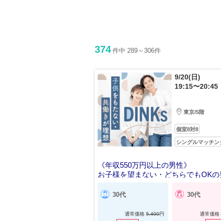
374
件中 289～306件
9/20(日)
19:15〜20:45
東京/5階
個室8対8
シングルマッチン
《年収550万円以上の男性》
お子様を望まない・どちらでもOKの
30代
30代
通常価格
5,400
円
通常価格