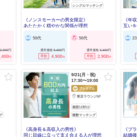
シングルマッチング
《ノンスモーカーの男女限定》
《年収
あたたかく穏やかな関係が理想
互い
50代
50代
2
2,900
円
通常価格
5,400
円
通常価格
3,400
円
,400
4,900
2,900
早割
早割
円
円
円
9/21(月・祝)
17:30〜19:00
東京ラウンジ5F
個室12対12
グ
複数マッチング
《高身長＆高収入の男性》
《プ
同じ目線に立って支え合える人が理想
結婚