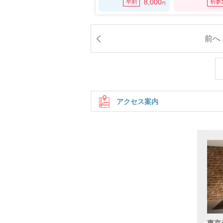
8,000
早割
初参
円
前へ
アクセス案内
地上か
東京