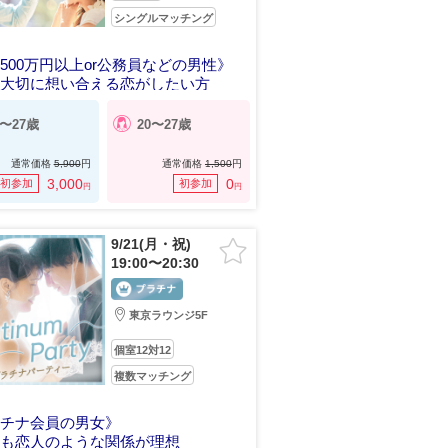
シングルマッチング
500万円以上or公務員などの男性》
を大切に想い合える恋がしたい方
3〜27歳
20〜27歳
通常価格
5,900
円
通常価格
1,500
円
3,000
0
初参加
初参加
円
円
9/21(月・祝)
19:00〜20:30
東京ラウンジ5F
個室12対12
複数マッチング
ラチナ会員の男女》
後も恋人のような関係が理想