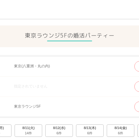
東京ラウンジ5Fの
婚活パーティー
東京(八重洲・丸の内)
指定されていません
東京ラウンジ5F
(月)
8/11(火)
8/12(水)
8/13(木)
8/14(金)
件
14件
6件
6件
6件