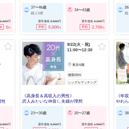
37〜46歳
2
34〜43歳
残り3席
残
2,400
円
通常価格
5,500
円
通常価格
3,200
円
0
5,000
2,700
加
早割
早割
円
円
円
9/22(火・祝)
11:00〜12:30
F
東京/5階
個室8対8
シングルマッチング
《高身長＆高収入の男性》
《年収
男性
恋人みたいな仲良し夫婦が理想
やわ
23〜30歳
20〜27歳
3
2,500
円
通常価格
5,900
円
通常価格
1,500
円