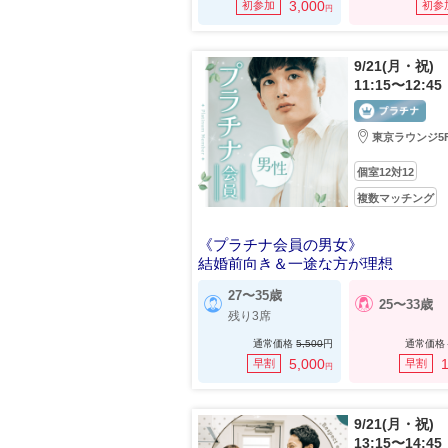
3,000
初参加
初参
円
9/21(月・祝)
11:15〜12:45
東京ラウンジ5
個室12対12
複数マッチング
《プラチナ会員の男女》
結婚前向き＆一途な方が理想
27〜35歳
25〜33歳
残り3席
通常価格
5,500
円
通常価格
5,000
1
早割
早割
円
9/21(月・祝)
13:15〜14:45