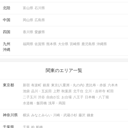
北陸
富山県
石川県
中国
岡山県
広島県
四国
香川県
愛媛県
九州
福岡県
佐賀県
熊本県
大分県
宮崎県
鹿児島県
沖縄県
沖縄
関東のエリア一覧
東京都
新宿
有楽町
銀座
東京(八重洲・丸の内)
恵比寿・赤坂
六本木
池袋
品川・五反田
上野
秋葉原
北千住
立川・吉祥寺
町田
二子玉川
渋谷
自由が丘
お台場
八王子
日本橋・八丁堀
水道橋・飯田橋
浅草・両国
神奈川県
横浜
みなとみらい
川崎・武蔵小杉
藤沢
鎌倉
千葉県
千葉
柏
船橋