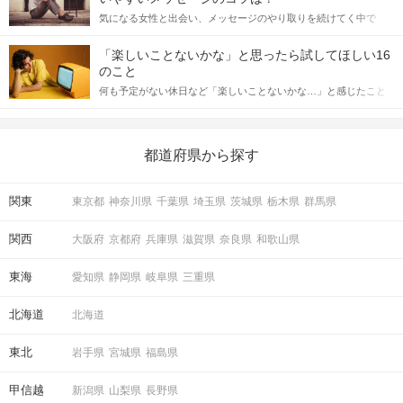
をしっかりと理解し、正しい行動に移せるかどうかが重要。 この
気になる女性と出会い、メッセージのやり取りを続けてく中で
記事では、女性が話しかけて欲しい時に出すサインとその心理を
「この人いいな」と感じたら、次はデートに誘いたくなるもの。
詳しく解説した後、婚活イベントで実際にサインを受け取った場
しかし、中には「どう誘ったらいいの？」とお困りの男性もいら
合にどのような行動に繋げるべきかをご紹介していきます。
「楽しいことないかな」と思ったら試してほしい16
っしゃるのではないでしょうか。 そこで今回は、男性から女性へ
のこと
送るLINEでのデートの誘い方のコツをご紹介します。例文も混じ
何も予定がない休日など「楽しいことないかな…」と感じたこと
えながら解説するので、ぜひ参考にしてください。
がある人もいるのでは？ 日常が退屈に感じるなら、いますぐ楽し
いことを始めましょう！ いますぐ楽しい気分になれる対処法か
ら、恋愛・自分磨き・趣味などジャンル別の楽しいことまで、16
の楽しいことアイデアを集めました♪ いままさに楽しいことを探し
都道府県から探す
ている方は必見です。
関東
東京都
神奈川県
千葉県
埼玉県
茨城県
栃木県
群馬県
関西
大阪府
京都府
兵庫県
滋賀県
奈良県
和歌山県
東海
愛知県
静岡県
岐阜県
三重県
北海道
北海道
東北
岩手県
宮城県
福島県
甲信越
新潟県
山梨県
長野県