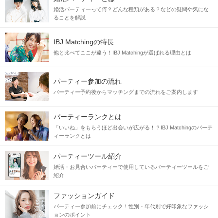
婚活パーティーって何？どんな種類がある？などの疑問や気にな
ることを解説
IBJ Matchingの特長
他と比べてここが違う！IBJ Matchingが選ばれる理由とは
パーティー参加の流れ
パーティー予約後からマッチングまでの流れをご案内します
パーティーランクとは
「いいね」をもらうほど出会いが広がる！？IBJ Matchingのパーテ
ィーランクとは
パーティーツール紹介
婚活・お見合いパーティーで使用しているパーティーツールをご
紹介
ファッションガイド
パーティー参加前にチェック！性別・年代別で好印象なファッシ
ョンのポイント