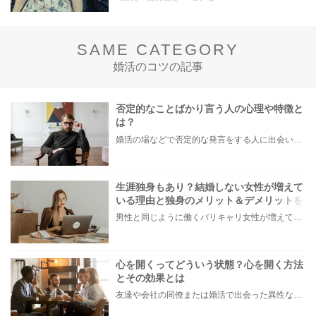
SAME CATEGORY
婚活のコツの記事
否定的なことばかり言う人の心理や特徴と
は？
婚活の場などで否定的な発言をする人に出会い「その考え方はおかしいですよ」などと言われたことで、モヤモヤした経験がある方もいらっしゃるのではないでしょうか。 また中には、自分自身が無意識のうちに否定的な発言が多くなってことに気づき、お悩みの方もいらっしゃるかもしれません。 本記事では、否定的なことを言う人の心理や特徴、否定的な面を改善する方法などについてご紹介します。
生涯独身もあり？結婚しない女性が増えて
いる理由と独身のメリット＆デメリットを
解説！
男性と同じように働くバリキャリ女性が増えている昨今。 結婚適齢期と言われる25〜34歳になる頃には、責任ある仕事を任されていて、今は結婚のことよりもキャリアを積みたいと考える人も多くいるのではないでしょうか。 「結婚を諦めた訳じゃないけど今ではない」 「タイミングがきたら結婚するつもり」 そんなことを考えているうちに35歳を過ぎ、いざ結婚したいと思ったときには出会いのチャンスが限られている…なんてことも。 最終的には、妥協して相手を選んで結婚するくらいなら生涯独身もありかも？という考えを持ち始める人もいるでしょう。 そこで本記事では、未婚女性が増えている要因と、生涯独身でいるメリット&デメリットを解説。 さらに、独身女性がやっておくべきことをご紹介します。 ・今は仕事が優先で結婚したいかわからない ・自分の結婚観について真剣に考え始めた そんな女性はぜひ参考にしてみてください。
心を開くってどういう状態？心を開く方法
とその効果とは
友達や会社の同僚または婚活で出会った異性などに対して、なかなか本心を見せられず「どうしたら本当の自分が出せるのだろう…」とお悩みの方もいらっしゃいます。 そこで今回は、上手く心を開けない皆さんに「心を開くとはどういうことか」をまずは知ってもらい、具体的に心を開く方法と恋愛・婚活などの対人関係でもたらされる効果をご紹介します。