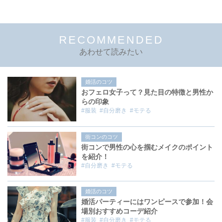
RECOMMENDED
あわせて読みたい
婚活のコツ
おフェロ女子って？見た目の特徴と男性か
らの印象
#服装
#自分磨き
#モテる
街コンのコツ
街コンで男性の心を掴むメイクのポイント
を紹介！
#自分磨き
#モテる
婚活のコツ
婚活パーティーにはワンピースで参加！会
場別おすすめコーデ紹介
#服装
#自分磨き
#モテる