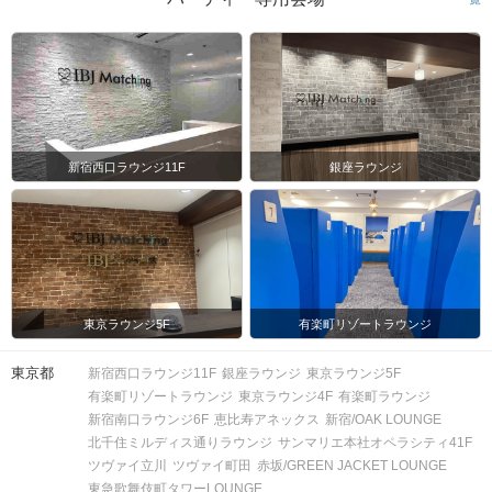
新宿西口ラウンジ11F
銀座ラウンジ
東京ラウンジ5F
有楽町リゾートラウンジ
東京都
新宿西口ラウンジ11F
銀座ラウンジ
東京ラウンジ5F
有楽町リゾートラウンジ
東京ラウンジ4F
有楽町ラウンジ
新宿南口ラウンジ6F
恵比寿アネックス
新宿/OAK LOUNGE
北千住ミルディス通りラウンジ
サンマリエ本社オペラシティ41F
ツヴァイ立川
ツヴァイ町田
赤坂/GREEN JACKET LOUNGE
東急歌舞伎町タワーLOUNGE