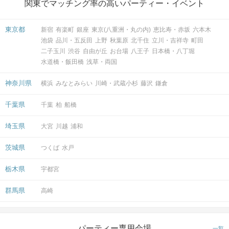
関東でマッチング率の高いパーティー・イベント
東京都
新宿
有楽町
銀座
東京(八重洲・丸の内)
恵比寿・赤坂
六本木
池袋
品川・五反田
上野
秋葉原
北千住
立川・吉祥寺
町田
二子玉川
渋谷
自由が丘
お台場
八王子
日本橋・八丁堀
水道橋・飯田橋
浅草・両国
神奈川県
横浜
みなとみらい
川崎・武蔵小杉
藤沢
鎌倉
千葉県
千葉
柏
船橋
埼玉県
大宮
川越
浦和
茨城県
つくば
水戸
栃木県
宇都宮
群馬県
高崎
パーティー専用会場
一覧