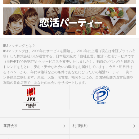
IBJマッチングとは？
IBJマッチングは、2006年にサービスを開始し、2012年に上場（現在は東証プライム市
場）した株式会社IBJが運営する、日本最大級の「自社直営」婚活・恋活サービスです
（※PARTY☆PARTYからサービス名を変更いたしました）。独自のノウハウと最新の
トレンドをもとに、安心・安全な出会いの環境をお届けしています。今日・明日行け
るイベントから、年代や趣味などの条件であなたにぴったりの婚活パーティー・街コ
ンを簡単に探せます。東京、大阪、名古屋、福岡をはじめ、全国56店舗の直営店舗や
近隣の飲食店等で、あなたの出会いをサポートします。
運営会社
利用規約