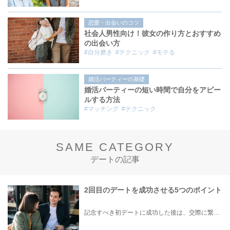
恋愛・出会いのコツ
社会人男性向け！彼女の作り方とおすすめ
の出会い方
#自分磨き
#テクニック
#モテる
婚活パーティーの基礎
婚活パーティーの短い時間で自分をアピー
ルする方法
#マッチング
#テクニック
SAME CATEGORY
デートの記事
2回目のデートを成功させる5つのポイント
記念すべき初デートに成功した後は、交際に繋げるために重要な2回目のデートプランをしっかり立てなければいけません。 2回目のデートはお互いのより深い部分を知る機会にもなるため、成功させるために入念な準備と前知識を入れておくことが重要になります。 そこでこの記事では、男性向けに2回目のデートを成功させる5つのポイントや女性の脈ありサインを詳しくご紹介します。 意中の相手のハートを掴むために、理想の2回目のデートをイメージしておきましょう。