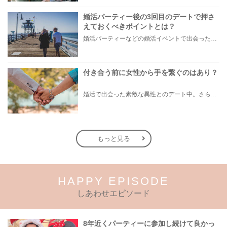
婚活パーティー後の3回目のデートで押さ
えておくべきポイントとは？
婚活パーティーなどの婚活イベントで出会った女性。その後もやり取りが続いているお相手と「付き合いたいな…」と思い始めた場合、いったい何回目のデートで告白をするのが最適なのでしょうか？ 今回は婚活パーティー後の3回目のデートに焦点を絞り、おすすめのデートプランや当日の振る舞い方、チェックすべきポイントと注意点を解説。素敵な結婚に向けての大切なステップとなりますので、気になる方はぜひ参考にしてみてくださいね。
付き合う前に女性から手を繋ぐのはあり？
婚活で出会った素敵な異性とのデート中。さらなる進展を望むとき、女性からはどのようにアプローチするのがよいのでしょうか。 たとえば手を繋ぐなどして相手に直接触れられれば、距離をぐっと縮めることは可能です。しかし、まだ付き合っていない状況で手を繋いだ場合、男性心理としてどう思うのでしょうか。 そこで今回は、婚活デートで手を繋ぐことの是非を徹底分析！手を繋いだときに分かる相手の脈ありサインや、自然に手を繋ぎやすいおすすめのシチュエーションまで解説します。
もっと見る
HAPPY EPISODE
しあわせエピソード
8年近くパーティーに参加し続けて良かっ