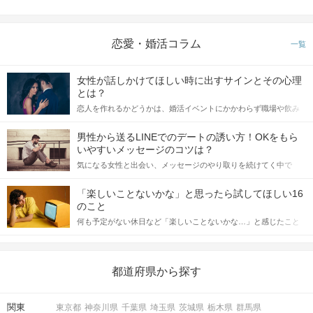
恋愛・婚活コラム
一覧
女性が話しかけてほしい時に出すサインとその心理
とは？
恋人を作れるかどうかは、婚活イベントにかかわらず職場や飲み
会の場で女性が話しかけて欲しい時に出すサインに、早く気づい
てアプローチできるかにも左右されます。 これから恋人作りを本
男性から送るLINEでのデートの誘い方！OKをもら
格的に始めようとしている方は、女性が異性を求めて出すサイン
いやすいメッセージのコツは？
をしっかりと理解し、正しい行動に移せるかどうかが重要。 この
気になる女性と出会い、メッセージのやり取りを続けてく中で
記事では、女性が話しかけて欲しい時に出すサインとその心理を
「この人いいな」と感じたら、次はデートに誘いたくなるもの。
詳しく解説した後、婚活イベントで実際にサインを受け取った場
しかし、中には「どう誘ったらいいの？」とお困りの男性もいら
合にどのような行動に繋げるべきかをご紹介していきます。
「楽しいことないかな」と思ったら試してほしい16
っしゃるのではないでしょうか。 そこで今回は、男性から女性へ
のこと
送るLINEでのデートの誘い方のコツをご紹介します。例文も混じ
何も予定がない休日など「楽しいことないかな…」と感じたこと
えながら解説するので、ぜひ参考にしてください。
がある人もいるのでは？ 日常が退屈に感じるなら、いますぐ楽し
いことを始めましょう！ いますぐ楽しい気分になれる対処法か
ら、恋愛・自分磨き・趣味などジャンル別の楽しいことまで、16
の楽しいことアイデアを集めました♪ いままさに楽しいことを探し
都道府県から探す
ている方は必見です。
関東
東京都
神奈川県
千葉県
埼玉県
茨城県
栃木県
群馬県