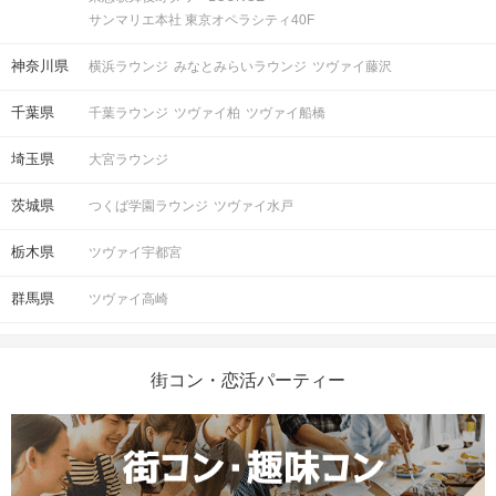
サンマリエ本社 東京オペラシティ40F
神奈川県
横浜ラウンジ
みなとみらいラウンジ
ツヴァイ藤沢
千葉県
千葉ラウンジ
ツヴァイ柏
ツヴァイ船橋
埼玉県
大宮ラウンジ
茨城県
つくば学園ラウンジ
ツヴァイ水戸
栃木県
ツヴァイ宇都宮
群馬県
ツヴァイ高崎
街コン・恋活パーティー