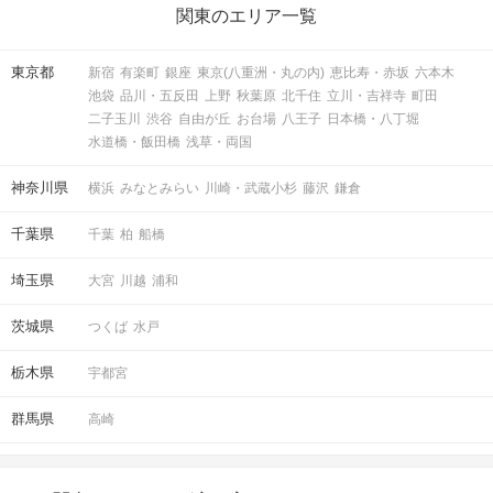
関東のエリア一覧
東京都
新宿
有楽町
銀座
東京(八重洲・丸の内)
恵比寿・赤坂
六本木
池袋
品川・五反田
上野
秋葉原
北千住
立川・吉祥寺
町田
二子玉川
渋谷
自由が丘
お台場
八王子
日本橋・八丁堀
水道橋・飯田橋
浅草・両国
神奈川県
横浜
みなとみらい
川崎・武蔵小杉
藤沢
鎌倉
千葉県
千葉
柏
船橋
埼玉県
大宮
川越
浦和
茨城県
つくば
水戸
栃木県
宇都宮
群馬県
高崎