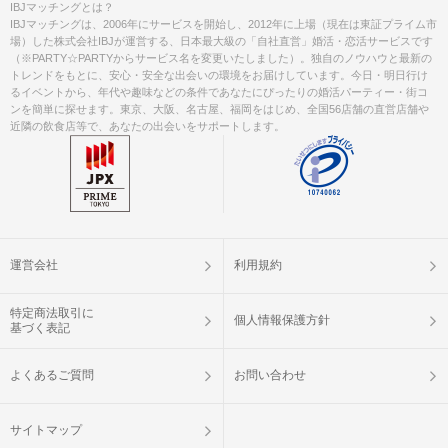
IBJマッチングとは？
IBJマッチングは、2006年にサービスを開始し、2012年に上場（現在は東証プライム市
場）した株式会社IBJが運営する、日本最大級の「自社直営」婚活・恋活サービスです
（※PARTY☆PARTYからサービス名を変更いたしました）。独自のノウハウと最新の
トレンドをもとに、安心・安全な出会いの環境をお届けしています。今日・明日行け
るイベントから、年代や趣味などの条件であなたにぴったりの婚活パーティー・街コ
ンを簡単に探せます。東京、大阪、名古屋、福岡をはじめ、全国56店舗の直営店舗や
近隣の飲食店等で、あなたの出会いをサポートします。
運営会社
利用規約
特定商法取引に
個人情報保護方針
基づく表記
よくあるご質問
お問い合わせ
サイトマップ