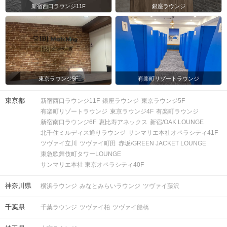
新宿西口ラウンジ11F
銀座ラウンジ
東京ラウンジ5F
有楽町リゾートラウンジ
東京都
新宿西口ラウンジ11F
銀座ラウンジ
東京ラウンジ5F
有楽町リゾートラウンジ
東京ラウンジ4F
有楽町ラウンジ
新宿南口ラウンジ6F
恵比寿アネックス
新宿/OAK LOUNGE
北千住ミルディス通りラウンジ
サンマリエ本社オペラシティ41F
ツヴァイ立川
ツヴァイ町田
赤坂/GREEN JACKET LOUNGE
東急歌舞伎町タワーLOUNGE
サンマリエ本社 東京オペラシティ40F
神奈川県
横浜ラウンジ
みなとみらいラウンジ
ツヴァイ藤沢
千葉県
千葉ラウンジ
ツヴァイ柏
ツヴァイ船橋