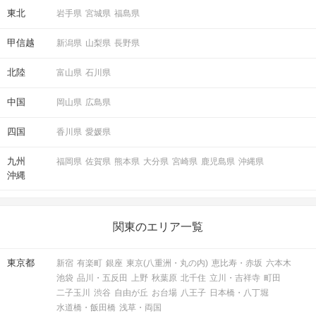
東北
岩手県
宮城県
福島県
甲信越
新潟県
山梨県
長野県
北陸
富山県
石川県
中国
岡山県
広島県
四国
香川県
愛媛県
九州
福岡県
佐賀県
熊本県
大分県
宮崎県
鹿児島県
沖縄県
沖縄
関東のエリア一覧
東京都
新宿
有楽町
銀座
東京(八重洲・丸の内)
恵比寿・赤坂
六本木
池袋
品川・五反田
上野
秋葉原
北千住
立川・吉祥寺
町田
二子玉川
渋谷
自由が丘
お台場
八王子
日本橋・八丁堀
水道橋・飯田橋
浅草・両国