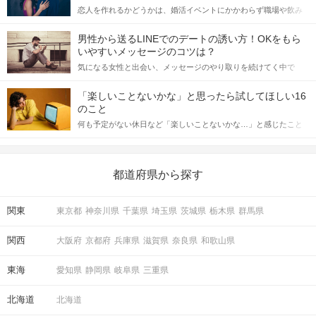
恋人を作れるかどうかは、婚活イベントにかかわらず職場や飲み
会の場で女性が話しかけて欲しい時に出すサインに、早く気づい
てアプローチできるかにも左右されます。 これから恋人作りを本
男性から送るLINEでのデートの誘い方！OKをもら
格的に始めようとしている方は、女性が異性を求めて出すサイン
いやすいメッセージのコツは？
をしっかりと理解し、正しい行動に移せるかどうかが重要。 この
気になる女性と出会い、メッセージのやり取りを続けてく中で
記事では、女性が話しかけて欲しい時に出すサインとその心理を
「この人いいな」と感じたら、次はデートに誘いたくなるもの。
詳しく解説した後、婚活イベントで実際にサインを受け取った場
しかし、中には「どう誘ったらいいの？」とお困りの男性もいら
合にどのような行動に繋げるべきかをご紹介していきます。
「楽しいことないかな」と思ったら試してほしい16
っしゃるのではないでしょうか。 そこで今回は、男性から女性へ
のこと
送るLINEでのデートの誘い方のコツをご紹介します。例文も混じ
何も予定がない休日など「楽しいことないかな…」と感じたこと
えながら解説するので、ぜひ参考にしてください。
がある人もいるのでは？ 日常が退屈に感じるなら、いますぐ楽し
いことを始めましょう！ いますぐ楽しい気分になれる対処法か
ら、恋愛・自分磨き・趣味などジャンル別の楽しいことまで、16
の楽しいことアイデアを集めました♪ いままさに楽しいことを探し
都道府県から探す
ている方は必見です。
関東
東京都
神奈川県
千葉県
埼玉県
茨城県
栃木県
群馬県
関西
大阪府
京都府
兵庫県
滋賀県
奈良県
和歌山県
東海
愛知県
静岡県
岐阜県
三重県
北海道
北海道