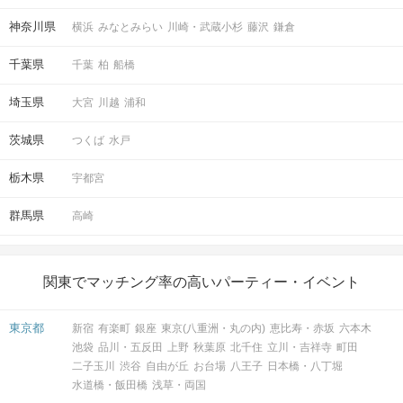
神奈川県
横浜
みなとみらい
川崎・武蔵小杉
藤沢
鎌倉
千葉県
千葉
柏
船橋
埼玉県
大宮
川越
浦和
茨城県
つくば
水戸
栃木県
宇都宮
群馬県
高崎
関東でマッチング率の高いパーティー・イベント
東京都
新宿
有楽町
銀座
東京(八重洲・丸の内)
恵比寿・赤坂
六本木
池袋
品川・五反田
上野
秋葉原
北千住
立川・吉祥寺
町田
二子玉川
渋谷
自由が丘
お台場
八王子
日本橋・八丁堀
水道橋・飯田橋
浅草・両国