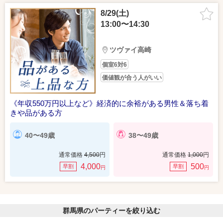
8/29(土)
13:00〜14:30
ツヴァイ高崎
個室6対6
価値観が合う人がいい
《年収550万円以上など》経済的に余裕がある男性＆落ち着
きや品がある方
40〜49歳
38〜49歳
通常価格
4,500
円
通常価格
1,000
円
4,000
500
早割
早割
円
円
群馬県のパーティーを絞り込む