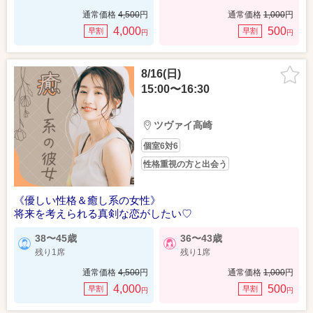
通常価格
4,500
円
通常価格
1,000
円
4,000
500
早割
早割
円
円
8/16(日)
15:00〜16:30
ツヴァイ高崎
個室6対6
性格重視の方と出会う
《優しい性格＆癒し系の女性》
将来を考えられる真剣な恋がしたい♡
38〜45歳
36〜43歳
残り1席
残り1席
通常価格
4,500
円
通常価格
1,000
円
4,000
500
早割
早割
円
円