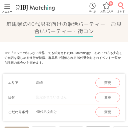
0
りれき
お気に入り
さがす
メニュー
群馬県の40代男女向けの婚活パーティー・お見
合いパーティー・街コン
TBS『マツコの知らない世界』でも紹介されたIBJ Matchingは、初めての方も安心し
て会話を楽しめる進行が特徴。群馬県で開催される40代男女向けのイベント一覧か
ら理想の出会いを探せます。
高崎
エリア
変更
指定されていません
日付
変更
40代男女向け
こだわり条件
変更