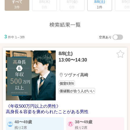
すべて
8/6(木)
8/7(金)
8/8(土)
8/9(
3件
0件
0件
1件
0件
検索結果一覧
3
件中 1～3件
空席あり
8/8(土)
13:00〜14:30
ツヴァイ高崎
個室6対6
価値観が合う人がいい
《年収500万円以上の男性》
高身長＆容姿を褒められたことがある男性
40〜49歳
38〜49歳
残り2席
残り2席