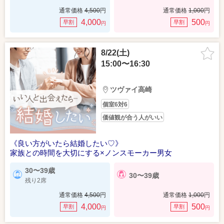
通常価格
4,500
円
通常価格
1,000
円
4,000
500
早割
早割
円
円
8/22(土)
15:00〜16:30
ツヴァイ高崎
個室6対6
価値観が合う人がいい
《良い方がいたら結婚したい♡》
家族との時間を大切にする×ノンスモーカー男女
30〜39歳
30〜39歳
残り2席
通常価格
4,500
円
通常価格
1,000
円
4,000
500
早割
早割
円
円