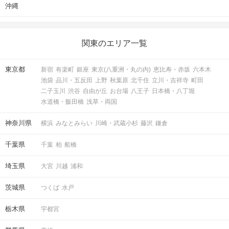
沖縄
関東のエリア一覧
東京都
新宿
有楽町
銀座
東京(八重洲・丸の内)
恵比寿・赤坂
六本木
池袋
品川・五反田
上野
秋葉原
北千住
立川・吉祥寺
町田
二子玉川
渋谷
自由が丘
お台場
八王子
日本橋・八丁堀
水道橋・飯田橋
浅草・両国
神奈川県
横浜
みなとみらい
川崎・武蔵小杉
藤沢
鎌倉
千葉県
千葉
柏
船橋
埼玉県
大宮
川越
浦和
茨城県
つくば
水戸
栃木県
宇都宮