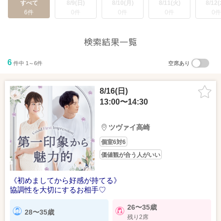
すべて
8/9(日)
8/10(月)
8/11(火)
8/12(
6件
0件
0件
0件
0件
検索結果一覧
6
件中 1～6件
空席あり
8/16(日)
13:00〜14:30
ツヴァイ高崎
個室6対6
価値観が合う人がいい
《初めましてから好感が持てる》
協調性を大切にするお相手♡
26〜35歳
28〜35歳
残り2席