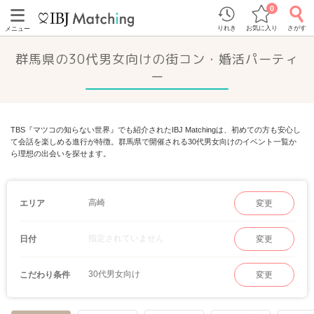
0
りれき
お気に入り
さがす
メニュー
群馬県の30代男女向けの街コン・婚活パーティ
ー
TBS『マツコの知らない世界』でも紹介されたIBJ Matchingは、初めての方も安心し
て会話を楽しめる進行が特徴。群馬県で開催される30代男女向けのイベント一覧か
ら理想の出会いを探せます。
高崎
エリア
変更
指定されていません
日付
変更
30代男女向け
こだわり条件
変更