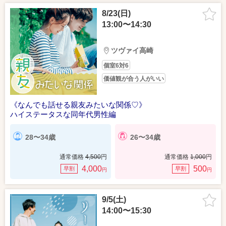
8/23(日)
13:00〜14:30
ツヴァイ高崎
個室6対6
価値観が合う人がいい
《なんでも話せる親友みたいな関係♡》
ハイステータスな同年代男性編
28〜34歳
26〜34歳
通常価格
4,500
円
通常価格
1,000
円
4,000
500
早割
早割
円
円
9/5(土)
14:00〜15:30