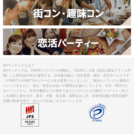
IBJマッチングとは？
IBJマッチングは、2006年にサービスを開始し、2012年に上場（現在は東証プライム市
場）した株式会社IBJが運営する、日本最大級の「自社直営」婚活・恋活サービスです
（※PARTY☆PARTYからサービス名を変更いたしました）。独自のノウハウと最新の
トレンドをもとに、安心・安全な出会いの環境をお届けしています。今日・明日行け
るイベントから、年代や趣味などの条件であなたにぴったりの婚活パーティー・街コ
ンを簡単に探せます。東京、大阪、名古屋、福岡をはじめ、全国56店舗の直営店舗や
近隣の飲食店等で、あなたの出会いをサポートします。