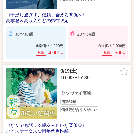
《干渉し過ぎず、信頼し合える関係へ》
高学歴＆高収入などの男性限定
30〜36歳
28〜34歳
通常価格
4,500
円
通常価格
1,000
円
4,000
500
早割
早割
円
円
9/19(土)
16:00〜17:30
ツヴァイ高崎
個室6対6
価値観が合う人がいい
《なんでも話せる親友みたいな関係♡》
ハイステータスな同年代男性編