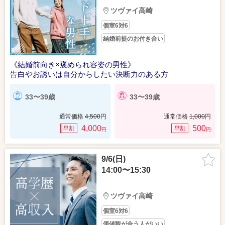
ツヴァイ高崎
個室6対6
結婚前提のお付き合い
《結婚前向き×褒められ容姿の男性》
告白やお誘いは自分からしたい決断力のある方
33〜39歳
33〜39歳
通常価格
4,500
円
通常価格
1,000
円
4,000
500
早割
早割
円
円
9/6(日)
14:00〜15:30
ツヴァイ高崎
個室6対6
価値観が合う人がいい