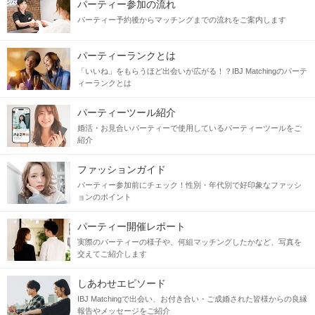
パーティー参加の流れ
パーティー予約後からマッチングまでの流れをご案内します
パーティーランクとは
「いいね」をもらうほど出会いが広がる！？IBJ Matchingのパーテ
ィーランクとは
パーティーツール紹介
婚活・お見合いパーティーで使用しているパーティーツールをご
紹介
ファッションガイド
パーティー参加前にチェック！性別・年代別で好印象なファッシ
ョンのポイント
パーティー開催レポート
実際のパーティーの様子や、何組マッチングしたかなど、写真を
交えてご紹介します
しあわせエピソード
IBJ Matchingで出会い、お付き合い・ご成婚された皆様からの良縁
報告やメッセージをご紹介