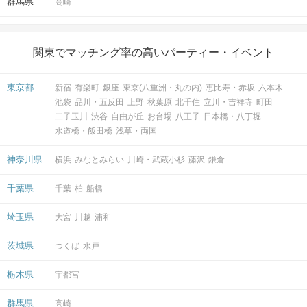
群馬県
高崎
関東でマッチング率の高いパーティー・イベント
東京都
新宿
有楽町
銀座
東京(八重洲・丸の内)
恵比寿・赤坂
六本木
池袋
品川・五反田
上野
秋葉原
北千住
立川・吉祥寺
町田
二子玉川
渋谷
自由が丘
お台場
八王子
日本橋・八丁堀
水道橋・飯田橋
浅草・両国
神奈川県
横浜
みなとみらい
川崎・武蔵小杉
藤沢
鎌倉
千葉県
千葉
柏
船橋
埼玉県
大宮
川越
浦和
茨城県
つくば
水戸
栃木県
宇都宮
群馬県
高崎