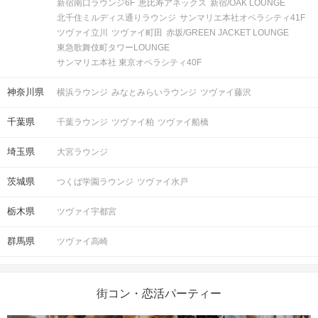
新宿南口ラウンジ6F
恵比寿アネックス
新宿/OAK LOUNGE
北千住ミルディス通りラウンジ
サンマリエ本社オペラシティ41F
ツヴァイ立川
ツヴァイ町田
赤坂/GREEN JACKET LOUNGE
東急歌舞伎町タワーLOUNGE
サンマリエ本社 東京オペラシティ40F
神奈川県
横浜ラウンジ
みなとみらいラウンジ
ツヴァイ藤沢
千葉県
千葉ラウンジ
ツヴァイ柏
ツヴァイ船橋
埼玉県
大宮ラウンジ
茨城県
つくば学園ラウンジ
ツヴァイ水戸
栃木県
ツヴァイ宇都宮
群馬県
ツヴァイ高崎
街コン・恋活パーティー