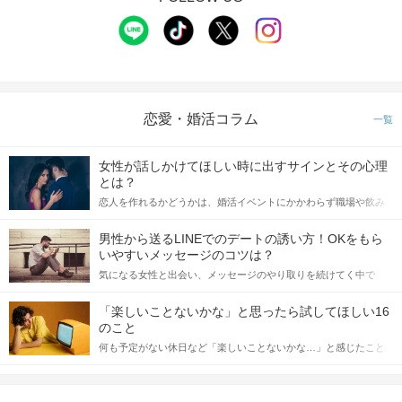
恋愛・婚活コラム
一覧
女性が話しかけてほしい時に出すサインとその心理
とは？
恋人を作れるかどうかは、婚活イベントにかかわらず職場や飲み
会の場で女性が話しかけて欲しい時に出すサインに、早く気づい
てアプローチできるかにも左右されます。 これから恋人作りを本
男性から送るLINEでのデートの誘い方！OKをもら
格的に始めようとしている方は、女性が異性を求めて出すサイン
いやすいメッセージのコツは？
をしっかりと理解し、正しい行動に移せるかどうかが重要。 この
気になる女性と出会い、メッセージのやり取りを続けてく中で
記事では、女性が話しかけて欲しい時に出すサインとその心理を
「この人いいな」と感じたら、次はデートに誘いたくなるもの。
詳しく解説した後、婚活イベントで実際にサインを受け取った場
しかし、中には「どう誘ったらいいの？」とお困りの男性もいら
合にどのような行動に繋げるべきかをご紹介していきます。
「楽しいことないかな」と思ったら試してほしい16
っしゃるのではないでしょうか。 そこで今回は、男性から女性へ
のこと
送るLINEでのデートの誘い方のコツをご紹介します。例文も混じ
何も予定がない休日など「楽しいことないかな…」と感じたこと
えながら解説するので、ぜひ参考にしてください。
がある人もいるのでは？ 日常が退屈に感じるなら、いますぐ楽し
いことを始めましょう！ いますぐ楽しい気分になれる対処法か
ら、恋愛・自分磨き・趣味などジャンル別の楽しいことまで、16