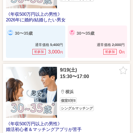
《年収500万円以上の男性》
2026年に婚約/結婚したい男女
30〜35歳
30〜35歳
通常価格
5,400
円
通常価格
2,000
円
3,000
0
初参加
初参加
円
円
9/19(土)
15:30〜17:00
横浜
個室8対8
シングルマッチング
《年収500万円以上の男性》
婚活初心者＆マッチングアプリが苦手