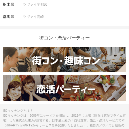
栃木県
ツヴァイ宇都宮
群馬県
ツヴァイ高崎
街コン・恋活パーティー
IBJマッチングとは？
IBJマッチングは、2006年にサービスを開始し、2012年に上場（現在は東証プライム市
場）した株式会社IBJが運営する、日本最大級の「自社直営」婚活・恋活サービスです
（※PARTY☆PARTYからサービス名を変更いたしました）。独自のノウハウと最新の