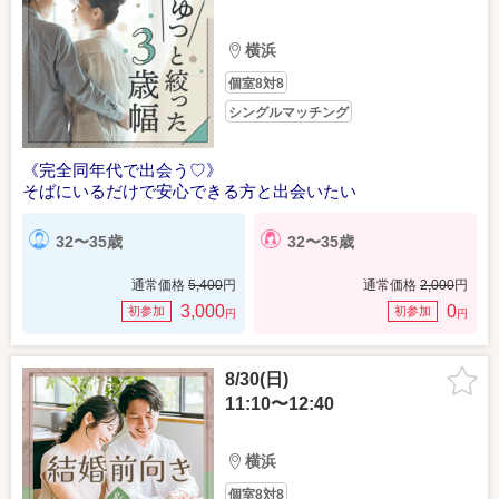
横浜
個室8対8
シングルマッチング
《完全同年代で出会う♡》
そばにいるだけで安心できる方と出会いたい
32〜35歳
32〜35歳
通常価格
5,400
円
通常価格
2,000
円
3,000
0
初参加
初参加
円
円
8/30(日)
11:10〜12:40
横浜
個室8対8