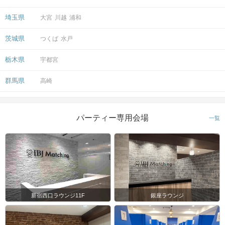
埼玉県
大宮
川越
浦和
茨城県
つくば
水戸
栃木県
宇都宮
群馬県
高崎
パーティー専用会場
一覧
新宿西口ラウンジ11F
銀座ラウンジ