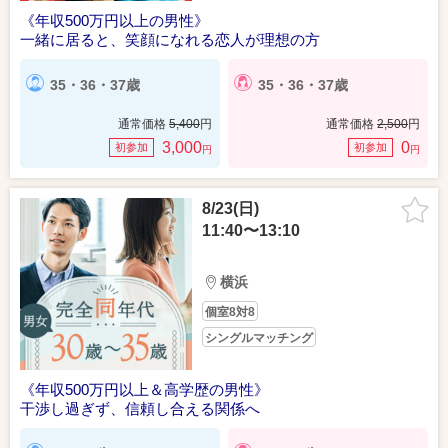
《年収500万円以上の男性》
一緒に居ると、笑顔になれる恋人が理想の方
35・36・37歳
35・36・37歳
通常価格
5,400
円
通常価格
2,500
円
3,000
0
初参加
初参加
円
円
8/23(日)
11:40〜13:10
横浜
個室8対8
シングルマッチング
《年収500万円以上＆高学歴の男性》
干渉し過ぎず、信頼し合える関係へ