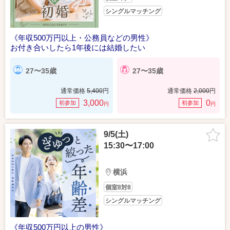
シングルマッチング
《年収500万円以上・公務員などの男性》
お付き合いしたら1年後には結婚したい
27〜35歳
27〜35歳
通常価格
5,400
円
通常価格
2,000
円
3,000
0
初参加
初参加
円
円
9/5(土)
15:30〜17:00
横浜
個室8対8
シングルマッチング
《年収500万円以上の男性》