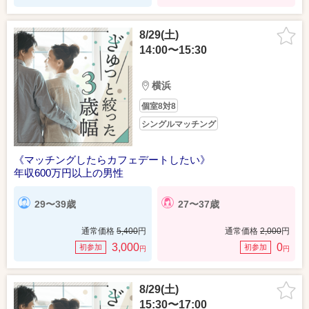
8/29(土)
14:00〜15:30
横浜
個室8対8
シングルマッチング
《マッチングしたらカフェデートしたい》
年収600万円以上の男性
29〜39歳
27〜37歳
通常価格
5,400
円
通常価格
2,000
円
3,000
0
初参加
初参加
円
円
8/29(土)
15:30〜17:00