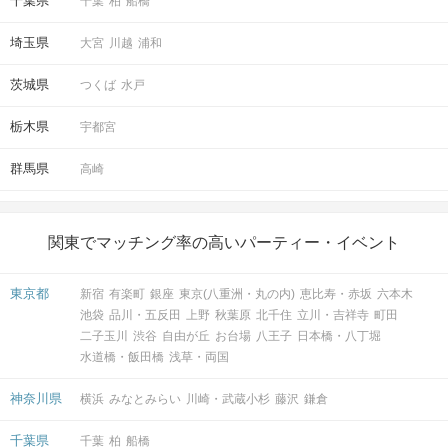
千葉県
千葉
柏
船橋
埼玉県
大宮
川越
浦和
茨城県
つくば
水戸
栃木県
宇都宮
群馬県
高崎
関東でマッチング率の高いパーティー・イベント
東京都
新宿
有楽町
銀座
東京(八重洲・丸の内)
恵比寿・赤坂
六本木
池袋
品川・五反田
上野
秋葉原
北千住
立川・吉祥寺
町田
二子玉川
渋谷
自由が丘
お台場
八王子
日本橋・八丁堀
水道橋・飯田橋
浅草・両国
神奈川県
横浜
みなとみらい
川崎・武蔵小杉
藤沢
鎌倉
千葉県
千葉
柏
船橋