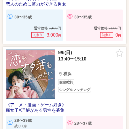
恋人のために努力ができる男女
30〜35歳
30〜35歳
通常価格
5,400
円
通常価格
2,000
円
3,000
0
初参加
初参加
円
円
9/6(日)
13:40〜15:10
横浜
個室8対8
シングルマッチング
《アニメ・漫画・ゲーム好き》
腐女子×理解がある男性を募集
28〜39歳
28〜37歳
残り1席