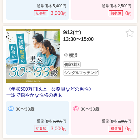
通常価格
5,400
円
通常価格
2,500
円
3,000
0
初参加
初参加
円
円
9/12(土)
13:30〜15:00
横浜
個室8対8
シングルマッチング
《年収500万円以上・公務員などの男性》
一途で穏やかな性格の男女
30〜33歳
30〜33歳
通常価格
5,400
円
通常価格
1,000
円
3,000
0
初参加
初参加
円
円