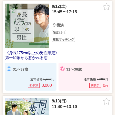
9/12(土)
15:45〜17:15
横浜
個室8対8
複数マッチング
《身長175cm以上の男性限定》
第一印象から惹かれる恋
31〜37歳
31〜36歳
通常価格
5,400
円
通常価格
2,000
円
3,000
0
初参加
初参加
円
円
9/13(日)
11:40〜13:10