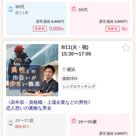
30代
30代
残り1席
通常価格
5,400
円
通常価格
2,500
円
3,000
0
初参加
初参加
円
円
8/11(火・祝)
15:30〜17:00
横浜
個室8対8
シングルマッチング
《高年収・資格職・上場企業などの男性》
恋人想いの素敵な男女
28〜37歳
26〜36歳
締め切り
通常価格
2,000
円