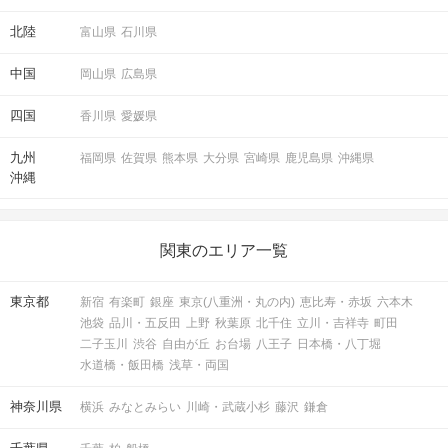
北陸
富山県
石川県
中国
岡山県
広島県
四国
香川県
愛媛県
九州
福岡県
佐賀県
熊本県
大分県
宮崎県
鹿児島県
沖縄県
沖縄
関東のエリア一覧
東京都
新宿
有楽町
銀座
東京(八重洲・丸の内)
恵比寿・赤坂
六本木
池袋
品川・五反田
上野
秋葉原
北千住
立川・吉祥寺
町田
二子玉川
渋谷
自由が丘
お台場
八王子
日本橋・八丁堀
水道橋・飯田橋
浅草・両国
神奈川県
横浜
みなとみらい
川崎・武蔵小杉
藤沢
鎌倉