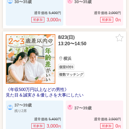
30〜35歳
30〜35歳
通常価格
5,400
円
通常価格
2,000
円
3,000
0
初参加
初参加
円
円
8/23(日)
13:20〜14:50
横浜
個室8対8
複数マッチング
《年収500万円以上などの男性》
見た目＆誠実さ＆優しさを大事にしたい
37〜39歳
37〜39歳
残り2席
通常価格
5,400
円
通常価格
2,500
円
3,000
0
初参加
初参加
円
円