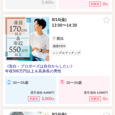
5,400
円
0
初参加
円
8/14(金)
13:00〜14:30
横浜
個室8対8
シングルマッチング
《告白・プロポーズは自分からしたい》
年収500万円以上＆高身長の男性
30〜35歳
30〜35歳
通常価格
4,000
円
通常価格
1,000
円
3,000
0
初参加
初参加
円
円
8/14(金)