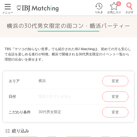
0
りれき
お気に入り
さがす
メニュー
横浜の30代男女限定の街コン・婚活パーティー
TBS『マツコの知らない世界』でも紹介されたIBJ Matchingは、初めての方も安心し
て会話を楽しめる進行が特徴。横浜で開催される30代男女限定のイベント一覧から
理想の出会いを探せます。
横浜
エリア
変更
指定されていません
日付
変更
30代男女限定
こだわり条件
変更
絞り込み