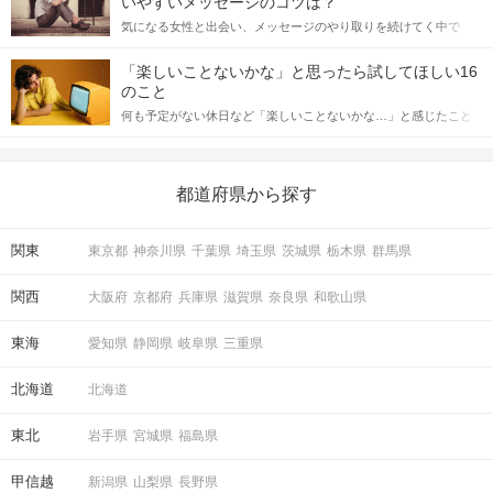
いやすいメッセージのコツは？
をしっかりと理解し、正しい行動に移せるかどうかが重要。 この
気になる女性と出会い、メッセージのやり取りを続けてく中で
記事では、女性が話しかけて欲しい時に出すサインとその心理を
「この人いいな」と感じたら、次はデートに誘いたくなるもの。
詳しく解説した後、婚活イベントで実際にサインを受け取った場
しかし、中には「どう誘ったらいいの？」とお困りの男性もいら
合にどのような行動に繋げるべきかをご紹介していきます。
「楽しいことないかな」と思ったら試してほしい16
っしゃるのではないでしょうか。 そこで今回は、男性から女性へ
のこと
送るLINEでのデートの誘い方のコツをご紹介します。例文も混じ
何も予定がない休日など「楽しいことないかな…」と感じたこと
えながら解説するので、ぜひ参考にしてください。
がある人もいるのでは？ 日常が退屈に感じるなら、いますぐ楽し
いことを始めましょう！ いますぐ楽しい気分になれる対処法か
ら、恋愛・自分磨き・趣味などジャンル別の楽しいことまで、16
の楽しいことアイデアを集めました♪ いままさに楽しいことを探し
都道府県から探す
ている方は必見です。
関東
東京都
神奈川県
千葉県
埼玉県
茨城県
栃木県
群馬県
関西
大阪府
京都府
兵庫県
滋賀県
奈良県
和歌山県
東海
愛知県
静岡県
岐阜県
三重県
北海道
北海道
東北
岩手県
宮城県
福島県
甲信越
新潟県
山梨県
長野県