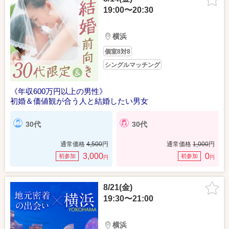
19:00〜20:30
横浜
個室8対8
シングルマッチング
《年収600万円以上の男性》
初婚＆価値観が合う人と結婚したい男女
30代
30代
通常価格
4,500
円
通常価格
1,000
円
3,000
0
初参加
初参加
円
円
8/21(金)
19:30〜21:00
横浜