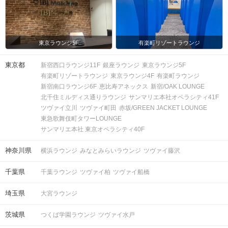
東京ラウンジ5F
有楽町リゾートラウンジ
東京都
新宿西口ラウンジ11F
銀座ラウンジ
東京ラウンジ5F
有楽町リゾートラウンジ
東京ラウンジ4F
有楽町ラウンジ
新宿南口ラウンジ6F
恵比寿アネックス
新宿/OAK LOUNGE
北千住ミルディス通りラウンジ
サンマリエ本社オペラシティ41F
ツヴァイ立川
ツヴァイ町田
赤坂/GREEN JACKET LOUNGE
東急歌舞伎町タワーLOUNGE
サンマリエ本社 東京オペラシティ40F
神奈川県
横浜ラウンジ
みなとみらいラウンジ
ツヴァイ藤沢
千葉県
千葉ラウンジ
ツヴァイ柏
ツヴァイ船橋
埼玉県
大宮ラウンジ
茨城県
つくば学園ラウンジ
ツヴァイ水戸