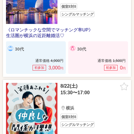
個室8対8
シングルマッチング
《ロマンチックな空間でマッチング率UP》
生活圏が横浜の近距離婚活♡
30代
30代
通常価格
4,900
円
通常価格
1,500
円
3,000
0
初参加
初参加
円
円
8/22(土)
15:30〜17:00
横浜
個室8対8
シングルマッチング