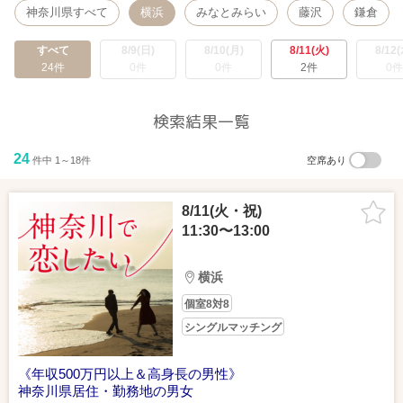
神奈川県すべて
横浜
みなとみらい
藤沢
鎌倉
すべて
8/9(日)
8/10(月)
8/11(火)
8/12(
24件
0件
0件
2件
0件
検索結果一覧
24
件中 1～18件
空席あり
8/11(火・祝)
11:30〜13:00
横浜
個室8対8
シングルマッチング
《年収500万円以上＆高身長の男性》
神奈川県居住・勤務地の男女