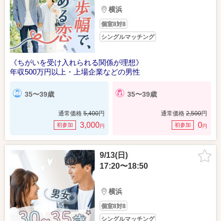
横浜
個室8対8
シングルマッチング
《ちがいを受け入れられる関係が理想》
年収500万円以上・上場企業などの男性
35〜39歳
35〜39歳
通常価格
5,400
円
通常価格
2,500
円
3,000
0
初参加
初参加
円
円
9/13(日)
17:20〜18:50
横浜
個室8対8
シングルマッチング