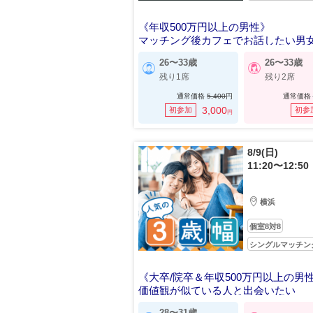
《年収500万円以上の男性》
マッチング後カフェでお話したい男
26〜33歳
26〜33歳
残り1席
残り2席
通常価格
5,400
円
通常価格
3,000
初参加
初参
円
8/9(日)
11:20〜12:50
横浜
個室8対8
シングルマッチン
《大卒/院卒＆年収500万円以上の男
価値観が似ている人と出会いたい
28〜31歳