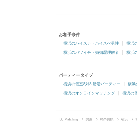
横浜ラウンジ
ドキドキする”しかけ”をたっぷりご用意！
お相手条件
横浜のハイステ・ハイスぺ男性
横浜
趣味コン・体験コン
横浜のバツイチ・婚姻歴理解者
横浜
6対6～｜同じ趣味のお相手と出会える
パーティータイプ
横浜の個室8対8 婚活パーティー
横浜
横浜のオンラインマッチング
横浜の
IBJ Matching
関東
神奈川県
横浜