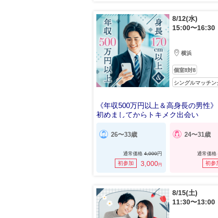
8/12(水)
15:00〜16:30
横浜
個室8対8
シングルマッチン
《年収500万円以上＆高身長の男性》
初めましてからトキメク出会い
26〜33歳
24〜31歳
通常価格
4,000
円
通常価格
3,000
初参加
初参
円
8/15(土)
11:30〜13:00