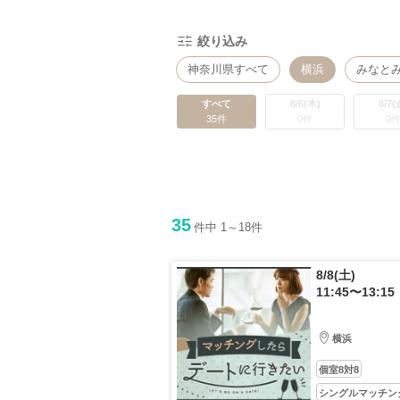
絞り込み
神奈川県すべて
横浜
みなと
すべて
8/6(木)
8/7(
35件
0件
0
35
件中 1～18件
8/8(土)
11:45〜13:15
横浜
個室8対8
シングルマッチン