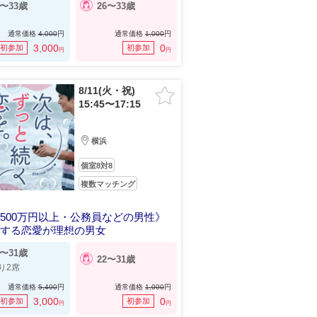
6〜33歳
26〜33歳
通常価格
4,000
円
通常価格
1,000
円
3,000
0
初参加
初参加
円
円
8/11(火・祝)
15:45〜17:15
横浜
個室8対8
複数マッチング
500万円以上・公務員などの男性》
きする恋愛が理想の男女
2〜31歳
22〜31歳
り2席
通常価格
5,400
円
通常価格
1,000
円
3,000
0
初参加
初参加
円
円