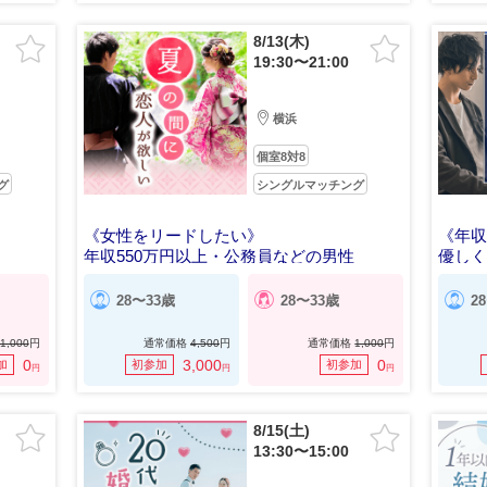
8/13(木)
19:30〜21:00
横浜
個室8対8
グ
シングルマッチング
《女性をリードしたい》
《年収
年収550万円以上・公務員などの男性
優し
28〜33歳
28〜33歳
2
1,000
円
通常価格
4,500
円
通常価格
1,000
円
0
3,000
0
加
初参加
初参加
円
円
円
8/15(土)
13:30〜15:00