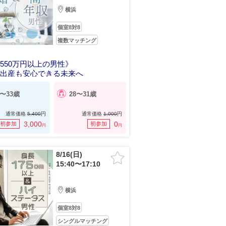
横浜
個室8対8
複数マッチング
550万円以上の男性》
や出産も安心できる未来へ
8〜33歳
28〜31歳
通常価格
5,400
円
通常価格
1,000
円
3,000
0
初参加
初参加
円
円
8/16(日)
15:40〜17:10
横浜
個室8対8
シングルマッチング