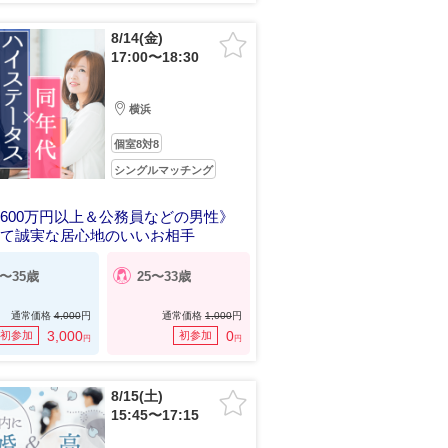
8/14(金)
17:00〜18:30
横浜
個室8対8
シングルマッチング
600万円以上＆公務員などの男性》
くて誠実な居心地のいいお相手
8〜35歳
25〜33歳
通常価格
4,000
円
通常価格
1,000
円
3,000
0
初参加
初参加
円
円
8/15(土)
15:45〜17:15