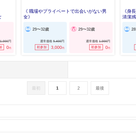
《 職場やプライベートで出会いがない男
《身長
女
女》
清潔
年収500万円以上の男性
29〜32歳
29〜32歳
2
1,000
円
通常価格
5,400
円
通常価格
1,000
円
0
3,000
0
加
初参加
初参加
円
円
円
最初
1
2
最後