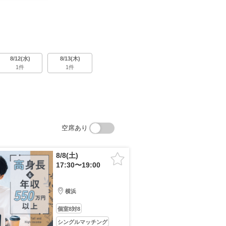
8/12(水)
8/13(木)
1件
1件
空席あり
8/8(土)
17:30〜19:00
横浜
個室8対8
シングルマッチング