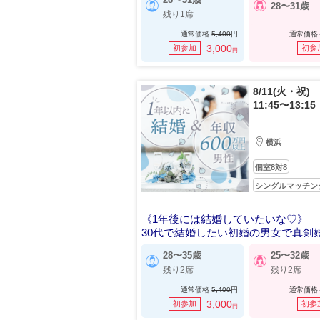
28〜31歳
残り1席
通常価格
5,400
円
通常価格
3,000
初参加
初参
円
8/11(火・祝)
11:45〜13:15
横浜
個室8対8
シングルマッチン
《1年後には結婚していたいな♡》
30代で結婚したい初婚の男女で真剣
28〜35歳
25〜32歳
残り2席
残り2席
通常価格
5,400
円
通常価格
3,000
初参加
初参
円