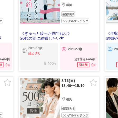
横浜
個室8対8
グ
シングルマッチング
《ぎゅっと絞った同年代♡》
《年収
手
20代の間に結婚したい方
結婚
20〜27歳
20〜27歳
2
締め切り
1,000
円
通常価格
1,000
円
5,400
円
0
0
加
初参加
円
円
8/16(日)
13:40〜15:10
横浜
個室8対8
グ
シングルマッチング