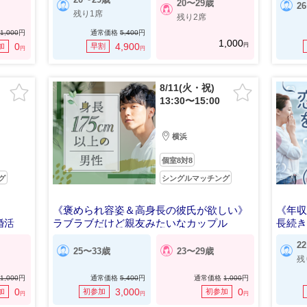
20〜29歳
2
残り1席
残り2席
1,000
円
通常価格
5,400
円
1,000
円
0
4,900
加
早割
円
円
8/11(火・祝)
13:30〜15:00
横浜
個室8対8
グ
シングルマッチング
《褒められ容姿＆高身長の彼氏が欲しい》
《年収
婚活
ラブラブだけど親友みたいなカップル
長続
2
25〜33歳
23〜29歳
残
1,000
円
通常価格
5,400
円
通常価格
1,000
円
0
3,000
0
加
初参加
初参加
円
円
円