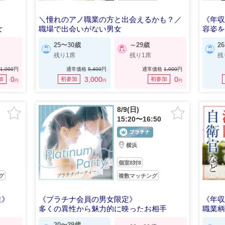
＼憧れのアノ職業の方と出会えるかも？／
《年収
女
職場で出会いがない男女
容姿
25〜30歳
～29歳
2
残り1席
残り1席
残
1,000
円
通常価格
5,400
円
通常価格
1,000
円
0
3,000
0
加
初参加
初参加
円
円
円
8/9(日)
15:20〜16:50
横浜
個室8対8
グ
複数マッチング
性》
《プラチナ会員の男女限定》
《年収
多くの異性から魅力的に映ったお相手
職業
20〜29歳