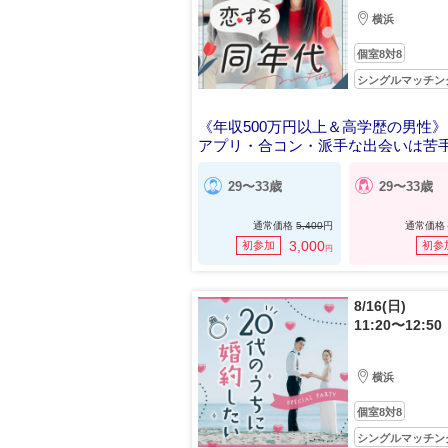
横浜
個室8対8
シングルマッチン
《年収500万円以上＆高学歴の男性》
アプリ・合コン・派手な出会いは苦
29〜33歳
29〜33歳
通常価格
5,400
円
通常価格
3,000
初参加
初参
円
8/16(日)
11:20〜12:50
横浜
個室8対8
シングルマッチン