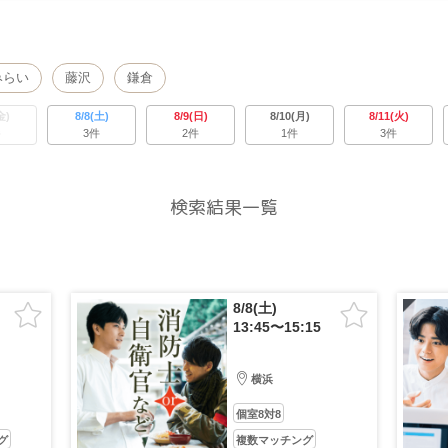
みらい
藤沢
鎌倉
金)
8/8(土)
8/9(日)
8/10(月)
8/11(火)
件
3件
2件
1件
3件
検索結果一覧
8/8(土)
13:45〜15:15
横浜
個室8対8
グ
複数マッチング