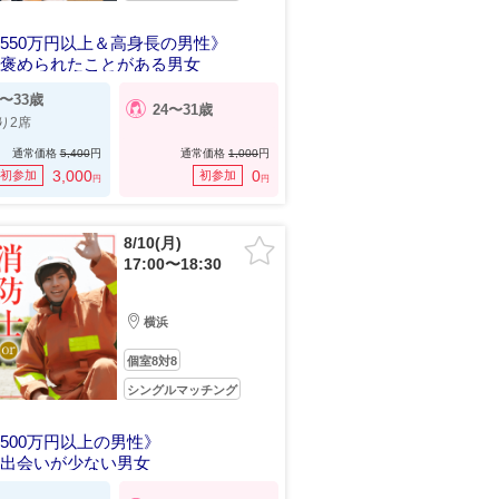
550万円以上＆高身長の男性》
を褒められたことがある男女
6〜33歳
24〜31歳
り2席
通常価格
5,400
円
通常価格
1,000
円
3,000
0
初参加
初参加
円
円
8/10(月)
17:00〜18:30
横浜
個室8対8
シングルマッチング
500万円以上の男性》
柄出会いが少ない男女