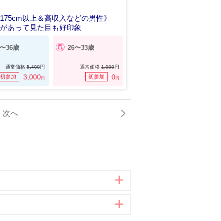
175cm以上＆高収入などの男性》
感があって見た目も好印象
8〜36歳
26〜33歳
通常価格
5,400
円
通常価格
1,000
円
3,000
0
初参加
初参加
円
円
次へ