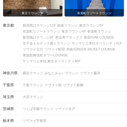
東京ラウンジ5F
有楽町リゾートラウンジ
東京都
新宿西口ラウンジ11F
銀座ラウンジ
東京ラウンジ5F
有楽町リゾートラウンジ
東京ラウンジ4F
有楽町ラウンジ
新宿南口ラウンジ6F
恵比寿アネックス
新宿/OAK LOUNGE
北千住ミルディス通りラウンジ
サンマリエ本社オペラシティ41F
ツヴァイ立川
ツヴァイ町田
赤坂/GREEN JACKET LOUNGE
東急歌舞伎町タワーLOUNGE
サンマリエ本社 東京オペラシティ40F
神奈川県
横浜ラウンジ
みなとみらいラウンジ
ツヴァイ藤沢
千葉県
千葉ラウンジ
ツヴァイ柏
ツヴァイ船橋
埼玉県
大宮ラウンジ
茨城県
つくば学園ラウンジ
ツヴァイ水戸
栃木県
ツヴァイ宇都宮