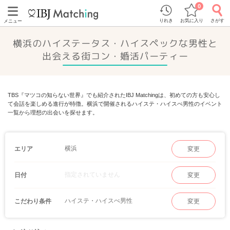
0
りれき
お気に入り
さがす
メニュー
横浜のハイステータス・ハイスペックな男性と
出会える街コン・婚活パーティー
TBS『マツコの知らない世界』でも紹介されたIBJ Matchingは、初めての方も安心し
て会話を楽しめる進行が特徴。横浜で開催されるハイステ・ハイスぺ男性のイベント
一覧から理想の出会いを探せます。
横浜
エリア
変更
指定されていません
日付
変更
ハイステ・ハイスぺ男性
こだわり条件
変更