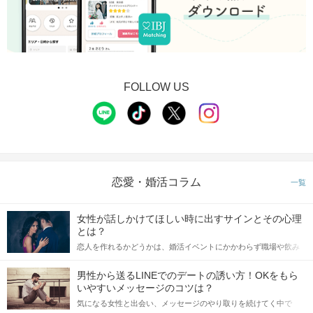
FOLLOW US
恋愛・婚活コラム
一覧
女性が話しかけてほしい時に出すサインとその心理
とは？
恋人を作れるかどうかは、婚活イベントにかかわらず職場や飲み
会の場で女性が話しかけて欲しい時に出すサインに、早く気づい
てアプローチできるかにも左右されます。 これから恋人作りを本
男性から送るLINEでのデートの誘い方！OKをもら
格的に始めようとしている方は、女性が異性を求めて出すサイン
いやすいメッセージのコツは？
をしっかりと理解し、正しい行動に移せるかどうかが重要。 この
気になる女性と出会い、メッセージのやり取りを続けてく中で
記事では、女性が話しかけて欲しい時に出すサインとその心理を