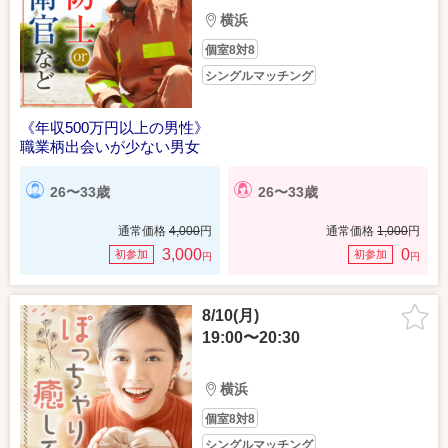
横浜
個室8対8
シングルマッチング
《年収500万円以上の男性》
職業柄出会いが少ない男女
26〜33歳
26〜33歳
通常価格
4,000
円
通常価格
1,000
円
3,000
0
初参加
初参加
円
円
8/10(月)
19:00〜20:30
横浜
個室8対8
シングルマッチング