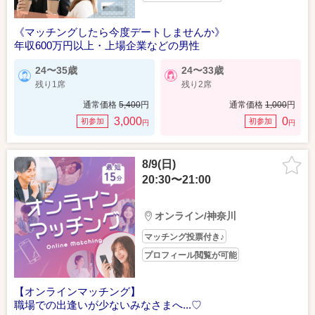
《マッチングしたら今度デートしませんか》
年収600万円以上・上場企業などの男性
24〜35歳
24〜33歳
残り1席
残り2席
通常価格
5,400
円
通常価格
1,000
円
3,000
0
初参加
初参加
円
円
8/9(日)
20:30〜21:00
オンライン/神奈川
マッチング投票付き♪
プロフィール閲覧が可能
【オンラインマッチング】
職場での出逢いが少ないみなさまへ...♡