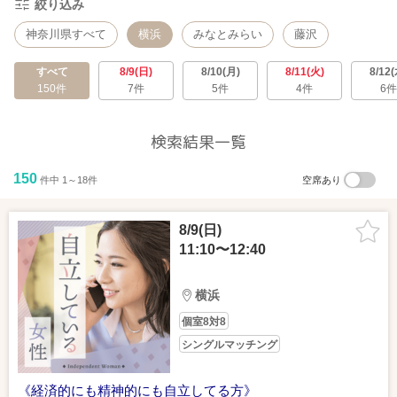
絞り込み
神奈川県すべて
横浜
みなとみらい
藤沢
すべて
8/9(日)
8/10(月)
8/11(火)
8/12(
150件
7件
5件
4件
6件
検索結果一覧
150
件中 1～18件
空席あり
8/9(日)
11:10〜12:40
横浜
個室8対8
シングルマッチング
《経済的にも精神的にも自立してる方》