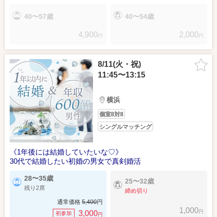
40〜57歳
40〜54歳
4,900
2,000
円
円
8/11(火・祝)
11:45〜13:15
横浜
個室8対8
シングルマッチング
《1年後には結婚していたいな♡》
30代で結婚したい初婚の男女で真剣婚活
28〜35歳
25〜32歳
残り2席
締め切り
通常価格
5,400
円
1,000
円
3,000
初参加
円