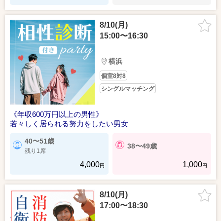
8/10(月)
15:00〜16:30
横浜
個室8対8
シングルマッチング
《年収600万円以上の男性》
若々しく居られる努力をしたい男女
40〜51歳
38〜49歳
残り1席
4,000
1,000
円
円
8/10(月)
17:00〜18:30