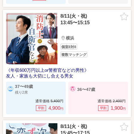
8/11(火・祝)
13:45〜15:15
横浜
個室8対8
複数マッチング
《年収600万円以上or警察官などの男性》
友人・家族も大切にし合える男女
37〜49歳
36〜47歳
残り2席
通常価格
5,400
円
通常価格
2,400
円
4,900
1,900
早割
早割
円
円
8/11(火・祝)
15:45〜17:15