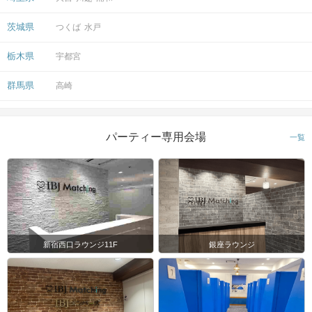
茨城県
つくば
水戸
栃木県
宇都宮
群馬県
高崎
パーティー専用会場
一覧
新宿西口ラウンジ11F
銀座ラウンジ