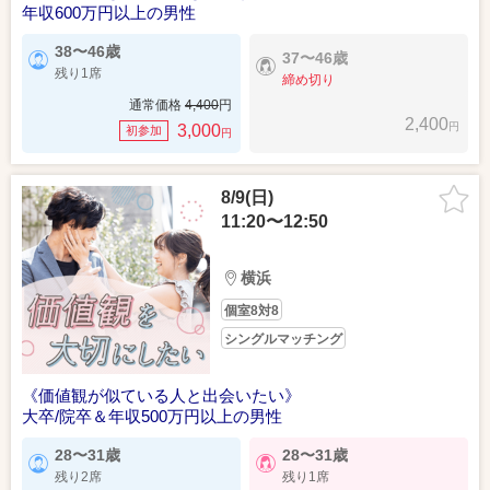
年収600万円以上の男性
38〜46歳
37〜46歳
残り1席
締め切り
通常価格
4,400
円
2,400
円
3,000
初参加
円
8/9(日)
11:20〜12:50
横浜
個室8対8
シングルマッチング
《価値観が似ている人と出会いたい》
大卒/院卒＆年収500万円以上の男性
28〜31歳
28〜31歳
残り2席
残り1席