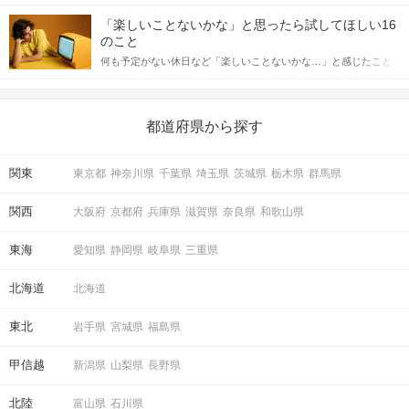
「この人いいな」と感じたら、次はデートに誘いたくなるもの。
詳しく解説した後、婚活イベントで実際にサインを受け取った場
しかし、中には「どう誘ったらいいの？」とお困りの男性もいら
合にどのような行動に繋げるべきかをご紹介していきます。
「楽しいことないかな」と思ったら試してほしい16
っしゃるのではないでしょうか。 そこで今回は、男性から女性へ
のこと
送るLINEでのデートの誘い方のコツをご紹介します。例文も混じ
何も予定がない休日など「楽しいことないかな…」と感じたこと
えながら解説するので、ぜひ参考にしてください。
がある人もいるのでは？ 日常が退屈に感じるなら、いますぐ楽し
いことを始めましょう！ いますぐ楽しい気分になれる対処法か
ら、恋愛・自分磨き・趣味などジャンル別の楽しいことまで、16
の楽しいことアイデアを集めました♪ いままさに楽しいことを探し
都道府県から探す
ている方は必見です。
関東
東京都
神奈川県
千葉県
埼玉県
茨城県
栃木県
群馬県
関西
大阪府
京都府
兵庫県
滋賀県
奈良県
和歌山県
東海
愛知県
静岡県
岐阜県
三重県
北海道
北海道
東北
岩手県
宮城県
福島県
甲信越
新潟県
山梨県
長野県
北陸
富山県
石川県