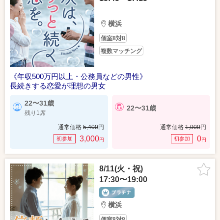
横浜
個室8対8
複数マッチング
《年収500万円以上・公務員などの男性》
長続きする恋愛が理想の男女
22〜31歳
22〜31歳
残り1席
通常価格
5,400
円
通常価格
1,000
円
3,000
0
初参加
初参加
円
円
8/11(火・祝)
17:30〜19:00
横浜
個室8対8