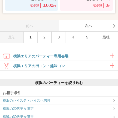
3,000
0
初参加
初参加
円
円
前へ
次へ
最初
1
2
3
4
5
最後
横浜エリアのパーティー専用会場
横浜エリアの街コン・趣味コン
合コン・食事付き
横浜のパーティーを絞り込む
6対6～｜食事・ドリンク付きグループト
ーク
お相手条件
横浜ラウンジ
横浜のハイステ・ハイスぺ男性
ドキドキする”しかけ”をたっぷりご用
意！
横浜の20代男女限定
横浜の30代男女限定