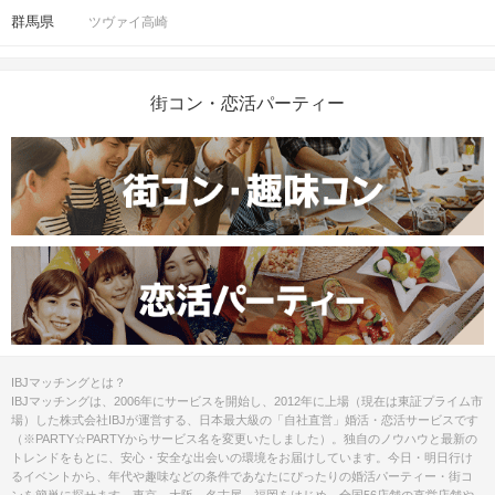
群馬県
ツヴァイ高崎
街コン・恋活パーティー
IBJマッチングとは？
IBJマッチングは、2006年にサービスを開始し、2012年に上場（現在は東証プライム市
場）した株式会社IBJが運営する、日本最大級の「自社直営」婚活・恋活サービスです
（※PARTY☆PARTYからサービス名を変更いたしました）。独自のノウハウと最新の
トレンドをもとに、安心・安全な出会いの環境をお届けしています。今日・明日行け
るイベントから、年代や趣味などの条件であなたにぴったりの婚活パーティー・街コ
ンを簡単に探せます。東京、大阪、名古屋、福岡をはじめ、全国56店舗の直営店舗や