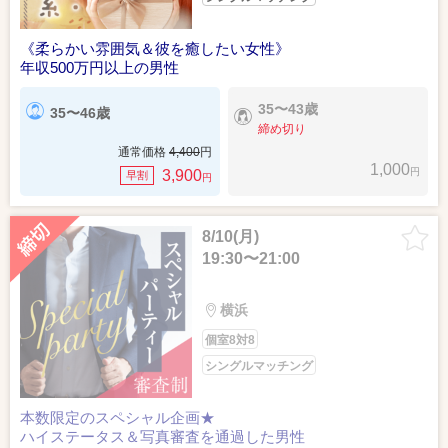
《柔らかい雰囲気＆彼を癒したい女性》
年収500万円以上の男性
35〜43歳
35〜46歳
締め切り
通常価格
4,400
円
1,000
円
3,900
早割
円
8/10(月)
19:30〜21:00
横浜
個室8対8
シングルマッチング
本数限定のスペシャル企画★
ハイステータス＆写真審査を通過した男性