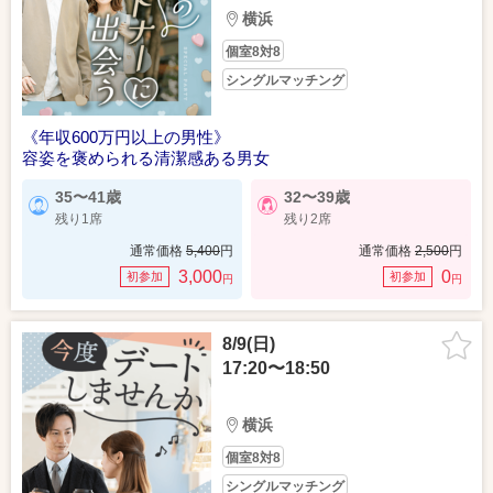
横浜
個室8対8
シングルマッチング
《年収600万円以上の男性》
容姿を褒められる清潔感ある男女
35〜41歳
32〜39歳
残り1席
残り2席
通常価格
5,400
円
通常価格
2,500
円
3,000
0
初参加
初参加
円
円
8/9(日)
17:20〜18:50
横浜
個室8対8
シングルマッチング