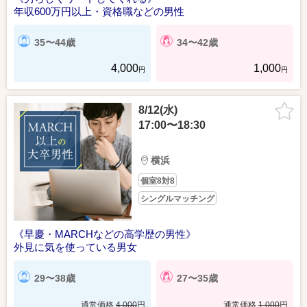
年収600万円以上・資格職などの男性
35〜44歳
34〜42歳
4,000
1,000
円
円
8/12(水)
17:00〜18:30
横浜
個室8対8
シングルマッチング
《早慶・MARCHなどの高学歴の男性》
外見に気を使っている男女
29〜38歳
27〜35歳
通常価格
4,000
円
通常価格
1,000
円