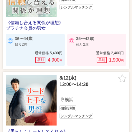
シングルマッチング
《信頼し合える関係が理想》
プラチナ会員の男女
36〜44歳
35〜42歳
残り2席
残り2席
通常価格
5,400
円
通常価格
2,400
円
4,900
1,900
早割
早割
円
円
8/12(水)
13:00〜14:30
横浜
個室8対8
シングルマッチング
《男らしくリードしてくれる》