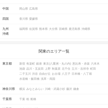
中国
岡山県
広島県
四国
香川県
愛媛県
九州
福岡県
佐賀県
熊本県
大分県
宮崎県
鹿児島県
沖縄県
沖縄
関東のエリア一覧
東京都
新宿
有楽町
銀座
東京(八重洲・丸の内)
恵比寿・赤坂
六本木
池袋
品川・五反田
上野
秋葉原
北千住
立川・吉祥寺
町田
二子玉川
渋谷
自由が丘
お台場
八王子
日本橋・八丁堀
水道橋・飯田橋
浅草・両国
神奈川県
横浜
みなとみらい
川崎・武蔵小杉
藤沢
鎌倉
千葉県
千葉
柏
船橋