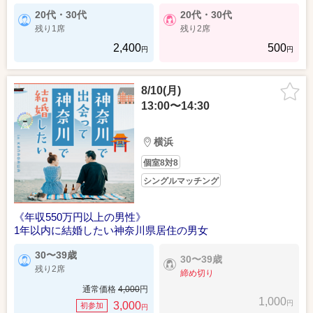
20代・30代
20代・30代
残り1席
残り2席
2,400
500
円
円
8/10(月)
13:00〜14:30
横浜
個室8対8
シングルマッチング
《年収550万円以上の男性》
1年以内に結婚したい神奈川県居住の男女
30〜39歳
30〜39歳
残り2席
締め切り
通常価格
4,000
円
1,000
円
3,000
初参加
円