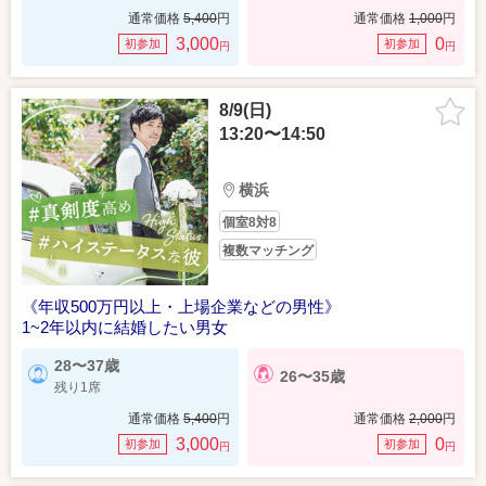
通常価格
5,400
円
通常価格
1,000
円
3,000
0
初参加
初参加
円
円
8/9(日)
13:20〜14:50
横浜
個室8対8
複数マッチング
《年収500万円以上・上場企業などの男性》
1~2年以内に結婚したい男女
28〜37歳
26〜35歳
残り1席
通常価格
5,400
円
通常価格
2,000
円
3,000
0
初参加
初参加
円
円