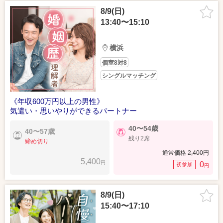
8/9(日)
13:40〜15:10
横浜
個室8対8
シングルマッチング
《年収600万円以上の男性》
気遣い・思いやりができるパートナー
40〜54歳
40〜57歳
残り2席
締め切り
通常価格
2,400
円
5,400
円
0
初参加
円
8/9(日)
15:40〜17:10