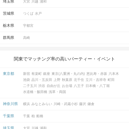
埼玉県
大宮
川越
浦和
茨城県
つくば
水戸
栃木県
宇都宮
群馬県
高崎
関東でマッチング率の高いパーティー・イベント
東京都
新宿
有楽町
銀座
東京(八重洲・丸の内)
恵比寿・赤坂
六本木
池袋
品川・五反田
上野
秋葉原
北千住
立川・吉祥寺
町田
二子玉川
渋谷
自由が丘
お台場
八王子
日本橋・八丁堀
水道橋・飯田橋
浅草・両国
神奈川県
横浜
みなとみらい
川崎・武蔵小杉
藤沢
鎌倉
千葉県
千葉
柏
船橋
埼玉県
大宮
川越
浦和