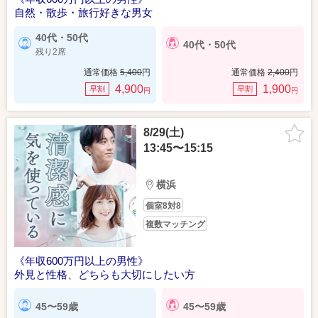
自然・散歩・旅行好きな男女
40代・50代
40代・50代
残り2席
通常価格
5,400
円
通常価格
2,400
円
4,900
1,900
早割
早割
円
円
8/29(土)
13:45〜15:15
横浜
個室8対8
複数マッチング
《年収600万円以上の男性》
外見と性格、どちらも大切にしたい方
45〜59歳
45〜59歳