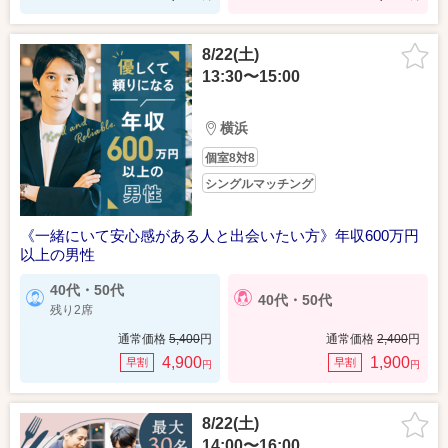
8/22(土)
13:30〜15:00
横浜
個室8対8
シングルマッチング
《一緒にいて安心感がある人と出会いたい方》年収600万円
以上の男性
40代・50代
40代・50代
残り2席
通常価格
5,400
円
通常価格
2,400
円
4,900
1,900
早割
早割
円
円
8/22(土)
14:00〜16:00