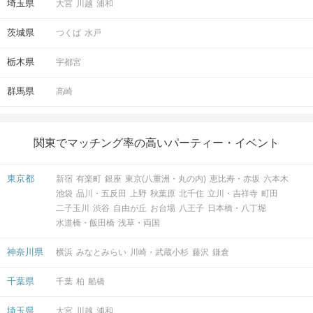
埼玉県
大宮
川越
浦和
茨城県
つくば
水戸
栃木県
宇都宮
群馬県
高崎
関東でマッチング率の高いパーティー・イベント
東京都
新宿
有楽町
銀座
東京(八重洲・丸の内)
恵比寿・赤坂
六本木
池袋
品川・五反田
上野
秋葉原
北千住
立川・吉祥寺
町田
二子玉川
渋谷
自由が丘
お台場
八王子
日本橋・八丁堀
水道橋・飯田橋
浅草・両国
神奈川県
横浜
みなとみらい
川崎・武蔵小杉
藤沢
鎌倉
千葉県
千葉
柏
船橋
埼玉県
大宮
川越
浦和