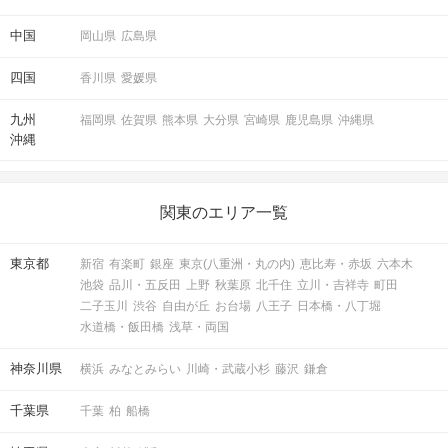
中国
岡山県
広島県
四国
香川県
愛媛県
九州
福岡県
佐賀県
熊本県
大分県
宮崎県
鹿児島県
沖縄県
沖縄
関東のエリア一覧
東京都
新宿
有楽町
銀座
東京(八重洲・丸の内)
恵比寿・赤坂
六本木
池袋
品川・五反田
上野
秋葉原
北千住
立川・吉祥寺
町田
二子玉川
渋谷
自由が丘
お台場
八王子
日本橋・八丁堀
水道橋・飯田橋
浅草・両国
神奈川県
横浜
みなとみらい
川崎・武蔵小杉
藤沢
鎌倉
千葉県
千葉
柏
船橋