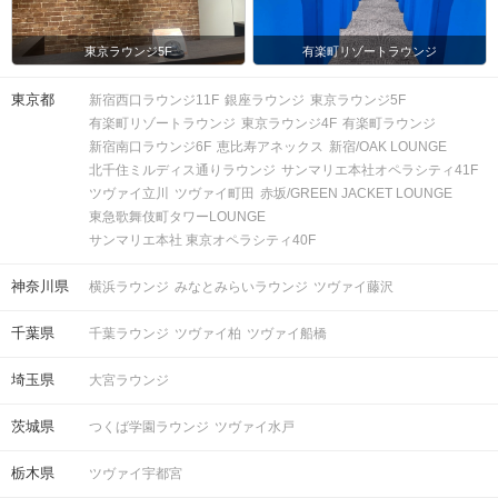
東京ラウンジ5F
有楽町リゾートラウンジ
東京都
新宿西口ラウンジ11F
銀座ラウンジ
東京ラウンジ5F
有楽町リゾートラウンジ
東京ラウンジ4F
有楽町ラウンジ
新宿南口ラウンジ6F
恵比寿アネックス
新宿/OAK LOUNGE
北千住ミルディス通りラウンジ
サンマリエ本社オペラシティ41F
ツヴァイ立川
ツヴァイ町田
赤坂/GREEN JACKET LOUNGE
東急歌舞伎町タワーLOUNGE
サンマリエ本社 東京オペラシティ40F
神奈川県
横浜ラウンジ
みなとみらいラウンジ
ツヴァイ藤沢
千葉県
千葉ラウンジ
ツヴァイ柏
ツヴァイ船橋
埼玉県
大宮ラウンジ
茨城県
つくば学園ラウンジ
ツヴァイ水戸
栃木県
ツヴァイ宇都宮