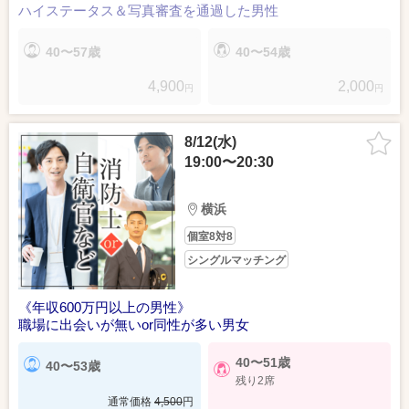
ハイステータス＆写真審査を通過した男性
40〜57歳
40〜54歳
4,900
2,000
円
円
8/12(水)
19:00〜20:30
横浜
個室8対8
シングルマッチング
《年収600万円以上の男性》
職場に出会いが無いor同性が多い男女
40〜51歳
40〜53歳
残り2席
通常価格
4,500
円