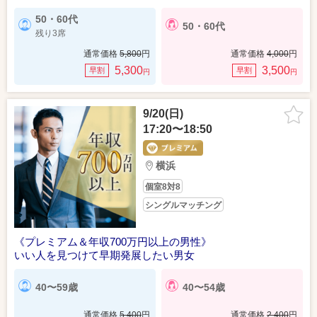
50・60代
50・60代
残り3席
通常価格
5,800
円
通常価格
4,000
円
5,300
3,500
早割
早割
円
円
9/20(日)
17:20〜18:50
横浜
個室8対8
シングルマッチング
《プレミアム＆年収700万円以上の男性》
いい人を見つけて早期発展したい男女
40〜59歳
40〜54歳
通常価格
5,400
円
通常価格
2,400
円