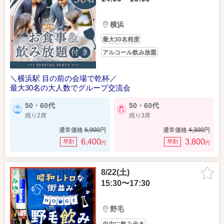
横浜
最大30名程度
アルコール飲み放題
＼横浜駅 目の前の会場で乾杯／
最大30名の大人数でグループ交流会
50・60代
50・60代
残り2席
残り3席
通常価格
6,900
円
通常価格
4,300
円
6,400
3,800
早割
早割
円
円
8/22(土)
15:30〜17:30
野毛