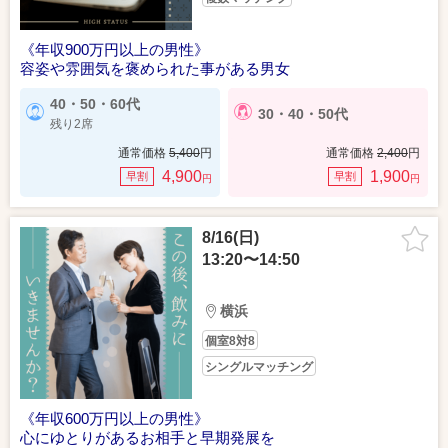
《年収900万円以上の男性》
容姿や雰囲気を褒められた事がある男女
40・50・60代
30・40・50代
残り2席
通常価格
5,400
円
通常価格
2,400
円
4,900
1,900
早割
早割
円
円
8/16(日)
13:20〜14:50
横浜
個室8対8
シングルマッチング
《年収600万円以上の男性》
心にゆとりがあるお相手と早期発展を