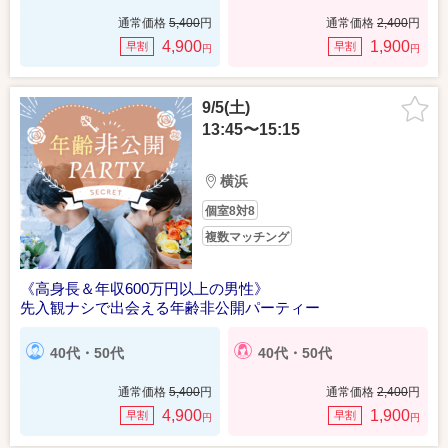
通常価格
5,400
円
通常価格
2,400
円
4,900
1,900
早割
早割
円
円
9/5(土)
13:45〜15:15
横浜
個室8対8
複数マッチング
《高身長＆年収600万円以上の男性》
先入観ナシで出会える年齢非公開パーティー
40代・50代
40代・50代
通常価格
5,400
円
通常価格
2,400
円
4,900
1,900
早割
早割
円
円