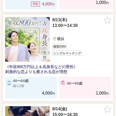
1,000
円
4,000
早割
円
8/13(木)
13:00〜14:30
横浜
個室8対8
シングルマッチング
《年収800万円以上＆高身長などの男性》
刺激的な恋よりも癒される恋が理想
40〜64歳
40〜59歳
残り2席
4,000
1,000
円
円
8/14(金)
15:00〜16:30