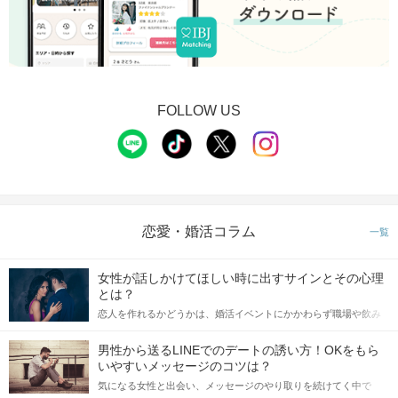
FOLLOW US
恋愛・婚活コラム
一覧
女性が話しかけてほしい時に出すサインとその心理
とは？
恋人を作れるかどうかは、婚活イベントにかかわらず職場や飲み
会の場で女性が話しかけて欲しい時に出すサインに、早く気づい
てアプローチできるかにも左右されます。 これから恋人作りを本
男性から送るLINEでのデートの誘い方！OKをもら
格的に始めようとしている方は、女性が異性を求めて出すサイン
いやすいメッセージのコツは？
をしっかりと理解し、正しい行動に移せるかどうかが重要。 この
気になる女性と出会い、メッセージのやり取りを続けてく中で
記事では、女性が話しかけて欲しい時に出すサインとその心理を