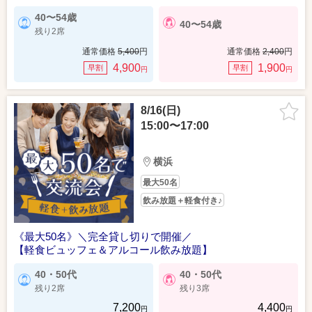
40〜54歳
40〜54歳
残り2席
通常価格
5,400
円
通常価格
2,400
円
4,900
1,900
早割
早割
円
円
8/16(日)
15:00〜17:00
横浜
最大50名
飲み放題＋軽食付き♪
《最大50名》＼完全貸し切りで開催／
【軽食ビュッフェ＆アルコール飲み放題】
40・50代
40・50代
残り2席
残り3席
7,200
4,400
円
円