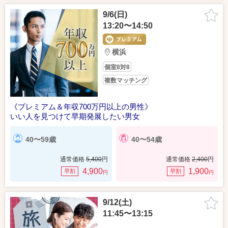
9/6(日)
13:20〜14:50
横浜
個室8対8
複数マッチング
《プレミアム＆年収700万円以上の男性》
いい人を見つけて早期発展したい男女
40〜59歳
40〜54歳
通常価格
5,400
円
通常価格
2,400
円
4,900
1,900
早割
早割
円
円
9/12(土)
11:45〜13:15