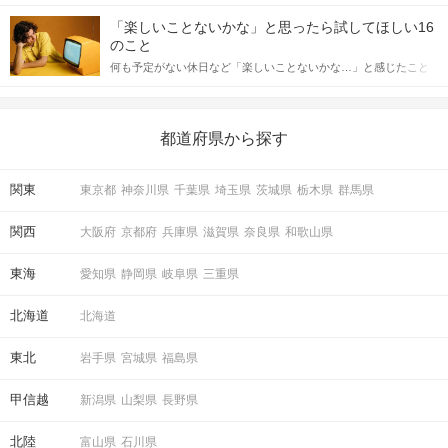
「この人いいな」と感じたら、次はデートに誘いたくなるもの。
詳しく解説した後、婚活イベントで実際にサインを受け取った場
しかし、中には「どう誘ったらいいの？」とお困りの男性もいら
合にどのような行動に繋げるべきかをご紹介していきます。
「楽しいことないかな」と思ったら試してほしい16
っしゃるのではないでしょうか。 そこで今回は、男性から女性へ
のこと
送るLINEでのデートの誘い方のコツをご紹介します。例文も混じ
何も予定がない休日など「楽しいことないかな…」と感じたこと
えながら解説するので、ぜひ参考にしてください。
がある人もいるのでは？ 日常が退屈に感じるなら、いますぐ楽し
いことを始めましょう！ いますぐ楽しい気分になれる対処法か
ら、恋愛・自分磨き・趣味などジャンル別の楽しいことまで、16
の楽しいことアイデアを集めました♪ いままさに楽しいことを探し
都道府県から探す
ている方は必見です。
関東
東京都
神奈川県
千葉県
埼玉県
茨城県
栃木県
群馬県
関西
大阪府
京都府
兵庫県
滋賀県
奈良県
和歌山県
東海
愛知県
静岡県
岐阜県
三重県
北海道
北海道
東北
岩手県
宮城県
福島県
甲信越
新潟県
山梨県
長野県
北陸
富山県
石川県