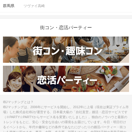
群馬県
ツヴァイ高崎
街コン・恋活パーティー
IBJマッチングとは？
IBJマッチングは、2006年にサービスを開始し、2012年に上場（現在は東証プライム市
場）した株式会社IBJが運営する、日本最大級の「自社直営」婚活・恋活サービスです
（※PARTY☆PARTYからサービス名を変更いたしました）。独自のノウハウと最新の
トレンドをもとに、安心・安全な出会いの環境をお届けしています。今日・明日行け
るイベントから、年代や趣味などの条件であなたにぴったりの婚活パーティー・街コ
ンを簡単に探せます。東京、大阪、名古屋、福岡をはじめ、全国56店舗の直営店舗や