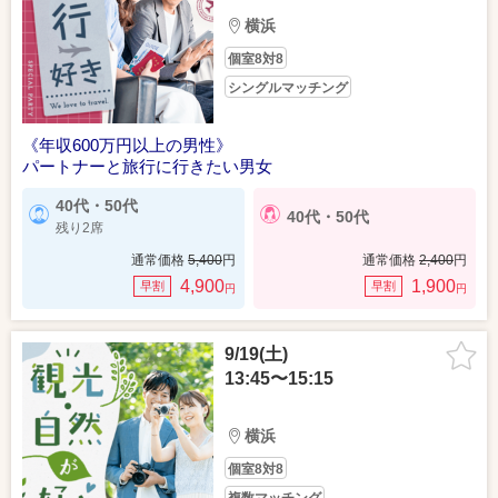
横浜
個室8対8
シングルマッチング
《年収600万円以上の男性》
パートナーと旅行に行きたい男女
40代・50代
40代・50代
残り2席
通常価格
5,400
円
通常価格
2,400
円
4,900
1,900
早割
早割
円
円
9/19(土)
13:45〜15:15
横浜
個室8対8