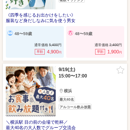
複数マッチング
《四季を感じるお出かけをしたい》
服装など身だしなみに気を使う男女
48〜59歳
48〜59歳
通常価格
5,400
円
通常価格
2,400
円
4,900
1,900
早割
早割
円
円
9/19(土)
15:00〜17:00
横浜
最大40名
アルコール飲み放題
＼横浜駅 目の前の会場で乾杯／
最大40名の大人数でグループ交流会