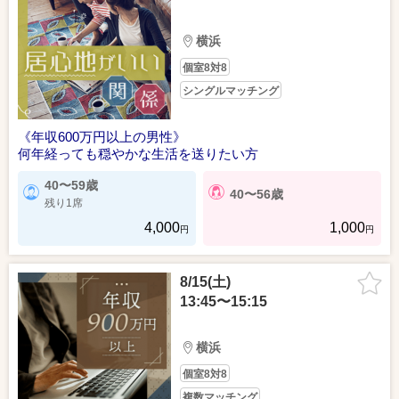
横浜
個室8対8
シングルマッチング
《年収600万円以上の男性》
何年経っても穏やかな生活を送りたい方
40〜59歳
40〜56歳
残り1席
4,000
1,000
円
円
8/15(土)
13:45〜15:15
横浜
個室8対8
複数マッチング