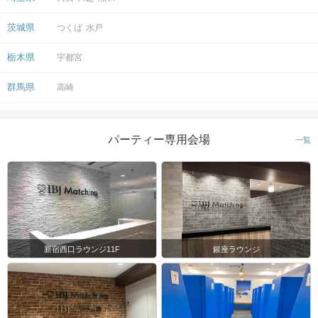
茨城県
つくば
水戸
栃木県
宇都宮
群馬県
高崎
パーティー専用会場
一覧
新宿西口ラウンジ11F
銀座ラウンジ