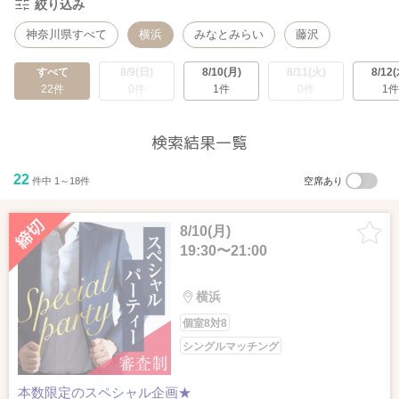
絞り込み
神奈川県すべて
横浜
みなとみらい
藤沢
すべて
8/9(日)
8/10(月)
8/11(火)
8/12(
22件
0件
1件
0件
1件
検索結果一覧
22
件中 1～18件
空席あり
8/10(月)
19:30〜21:00
横浜
個室8対8
シングルマッチング
本数限定のスペシャル企画★