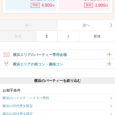
4,900
1,900
早割
早割
円
円
前へ
次へ
最初
1
2
最後
横浜エリアのパーティー専用会場
横浜エリアの街コン・趣味コン
合コン・食事付き
横浜のパーティーを絞り込む
6対6～｜食事・ドリンク付きグループト
ーク
お相手条件
横浜ラウンジ
横浜のハイステ・ハイスぺ男性
ドキドキする”しかけ”をたっぷりご用
意！
横浜の20代男女限定
趣味コン・体験コン
横浜の30代男女限定