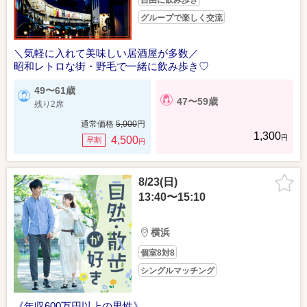
自由に飲み歩き
グループで楽しく交流
＼気軽に入れて美味しい居酒屋が多数／
昭和レトロな街・野毛で一緒に飲み歩き♡
49〜61歳
47〜59歳
残り2席
通常価格
5,000
円
1,300
円
4,500
早割
円
8/23(日)
13:40〜15:10
横浜
個室8対8
シングルマッチング
《年収600万円以上の男性》