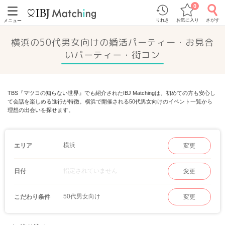
0
りれき
お気に入り
さがす
メニュー
横浜の50代男女向けの婚活パーティー・お見合
いパーティー・街コン
TBS『マツコの知らない世界』でも紹介されたIBJ Matchingは、初めての方も安心し
て会話を楽しめる進行が特徴。横浜で開催される50代男女向けのイベント一覧から
理想の出会いを探せます。
横浜
エリア
変更
指定されていません
日付
変更
50代男女向け
こだわり条件
変更