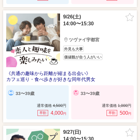
9/26(土)
14:00〜15:30
ツヴァイ宇都宮
外見も大事
価値観が合う人がいい
《共通の趣味から距離が縮まる出会い》
カフェ巡り・食べ歩きが好きな同年代男女
33〜39歳
33〜39歳
通常価格
4,500
円
通常価格
1,000
円
4,000
500
早割
早割
円
円
9/27(日)
14:00〜15:30