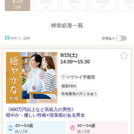
すべて
8/8(土)
8/9(日)
8/10(月)
8/11(
15件
0件
0件
0件
0件
検索結果一覧
15
件中 1～15件
空席あり
8/15(土)
14:00〜15:30
ツヴァイ宇都宮
個室6対6
性格重視の方と出会う
《600万円以上など高収入の男性》
穏やか・優しい性格×清潔感がある男女
45〜54歳
40〜54歳
残り2席
残り2席