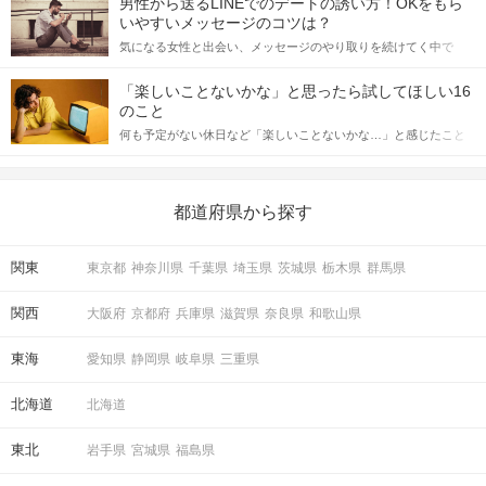
男性から送るLINEでのデートの誘い方！OKをもら
格的に始めようとしている方は、女性が異性を求めて出すサイン
いやすいメッセージのコツは？
をしっかりと理解し、正しい行動に移せるかどうかが重要。 この
気になる女性と出会い、メッセージのやり取りを続けてく中で
記事では、女性が話しかけて欲しい時に出すサインとその心理を
「この人いいな」と感じたら、次はデートに誘いたくなるもの。
詳しく解説した後、婚活イベントで実際にサインを受け取った場
しかし、中には「どう誘ったらいいの？」とお困りの男性もいら
合にどのような行動に繋げるべきかをご紹介していきます。
「楽しいことないかな」と思ったら試してほしい16
っしゃるのではないでしょうか。 そこで今回は、男性から女性へ
のこと
送るLINEでのデートの誘い方のコツをご紹介します。例文も混じ
何も予定がない休日など「楽しいことないかな…」と感じたこと
えながら解説するので、ぜひ参考にしてください。
がある人もいるのでは？ 日常が退屈に感じるなら、いますぐ楽し
いことを始めましょう！ いますぐ楽しい気分になれる対処法か
ら、恋愛・自分磨き・趣味などジャンル別の楽しいことまで、16
の楽しいことアイデアを集めました♪ いままさに楽しいことを探し
都道府県から探す
ている方は必見です。
関東
東京都
神奈川県
千葉県
埼玉県
茨城県
栃木県
群馬県
関西
大阪府
京都府
兵庫県
滋賀県
奈良県
和歌山県
東海
愛知県
静岡県
岐阜県
三重県
北海道
北海道
東北
岩手県
宮城県
福島県