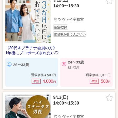
9/12(土)
14:00〜15:30
ツヴァイ宇都宮
個室6対6
価値観が合う人がいい
《30代＆プラチナ会員の方》
1年後にプロポーズされたい♡
24〜33歳
26〜33歳
残り2席
通常価格
4,500
円
通常価格
1,000
円
4,000
500
早割
早割
円
円
9/13(日)
14:00〜15:30
ツヴァイ宇都宮