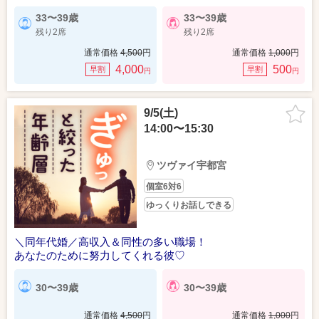
33〜39歳
33〜39歳
残り2席
残り2席
通常価格
4,500
円
通常価格
1,000
円
4,000
500
早割
早割
円
円
9/5(土)
14:00〜15:30
ツヴァイ宇都宮
個室6対6
ゆっくりお話しできる
＼同年代婚／高収入＆同性の多い職場！
あなたのために努力してくれる彼♡
30〜39歳
30〜39歳
通常価格
4,500
円
通常価格
1,000
円