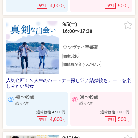
4,000
500
早割
早割
円
円
9/5(土)
16:00〜17:30
ツヴァイ宇都宮
個室6対6
価値観が合う人がいい
人気企画！＼人生のパートナー探し♡／結婚後もデートを楽
しみたい男女
40〜49歳
38〜49歳
残り2席
残り2席
通常価格
4,500
円
通常価格
1,000
円
4,000
500
早割
早割
円
円