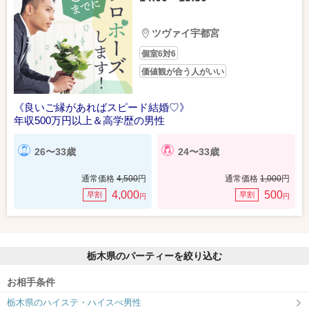
ツヴァイ宇都宮
個室6対6
価値観が合う人がいい
《良いご縁があればスピード結婚♡》
年収500万円以上＆高学歴の男性
26〜33歳
24〜33歳
通常価格
4,500
円
通常価格
1,000
円
4,000
500
早割
早割
円
円
栃木県のパーティーを絞り込む
お相手条件
栃木県のハイステ・ハイスぺ男性