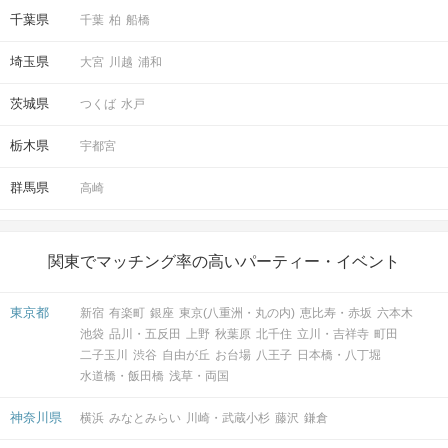
千葉県
千葉
柏
船橋
埼玉県
大宮
川越
浦和
茨城県
つくば
水戸
栃木県
宇都宮
群馬県
高崎
関東でマッチング率の高いパーティー・イベント
東京都
新宿
有楽町
銀座
東京(八重洲・丸の内)
恵比寿・赤坂
六本木
池袋
品川・五反田
上野
秋葉原
北千住
立川・吉祥寺
町田
二子玉川
渋谷
自由が丘
お台場
八王子
日本橋・八丁堀
水道橋・飯田橋
浅草・両国
神奈川県
横浜
みなとみらい
川崎・武蔵小杉
藤沢
鎌倉