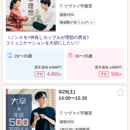
ツヴァイ宇都宮
個室6対6
価値観が合う人がいい
《ノンスモ×仲良しカップルが理想の男女》
コミュニケーションを大切にしたい♡
28〜35歳
26〜35歳
通常価格
4,500
円
通常価格
1,000
円
4,000
500
早割
早割
円
円
8/29(土)
14:00〜15:30
ツヴァイ宇都宮
個室6対6
1年以内に結婚希望