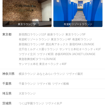
東京ラウンジ5F
有楽町リゾートラウンジ
東京都
新宿西口ラウンジ11F
銀座ラウンジ
東京ラウンジ5F
有楽町リゾートラウンジ
東京ラウンジ4F
有楽町ラウンジ
新宿南口ラウンジ6F
恵比寿アネックス
新宿/OAK LOUNGE
北千住ミルディス通りラウンジ
サンマリエ本社オペラシティ41F
ツヴァイ立川
ツヴァイ町田
赤坂/GREEN JACKET LOUNGE
東急歌舞伎町タワーLOUNGE
サンマリエ本社 東京オペラシティ40F
神奈川県
横浜ラウンジ
みなとみらいラウンジ
ツヴァイ藤沢
千葉県
千葉ラウンジ
ツヴァイ柏
ツヴァイ船橋
埼玉県
大宮ラウンジ
茨城県
つくば学園ラウンジ
ツヴァイ水戸