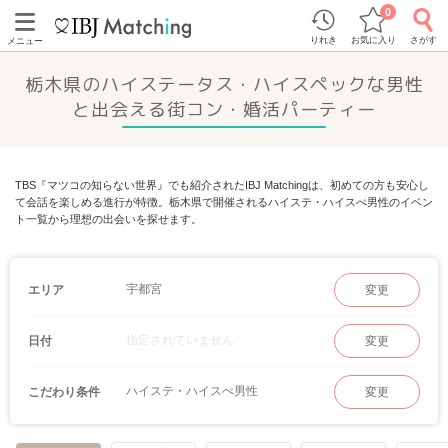
0
りれき
お気に入り
さがす
メニュー
栃木県のハイステータス・ハイスペックな男性
と出会える街コン・婚活パーティー
TBS『マツコの知らない世界』でも紹介されたIBJ Matchingは、初めての方も安心し
て会話を楽しめる進行が特徴。栃木県で開催されるハイステ・ハイスぺ男性のイベン
ト一覧から理想の出会いを探せます。
宇都宮
エリア
変更
指定されていません
日付
変更
ハイステ・ハイスぺ男性
こだわり条件
変更