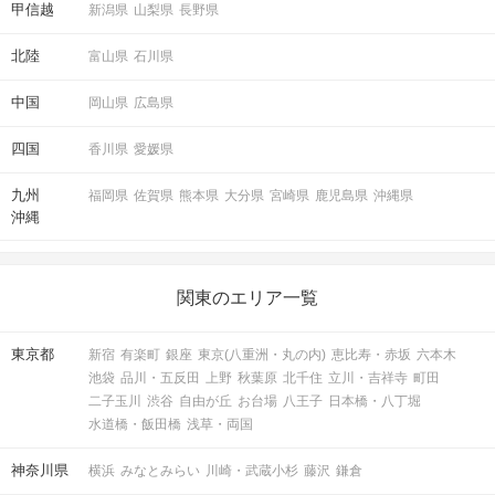
甲信越
新潟県
山梨県
長野県
北陸
富山県
石川県
中国
岡山県
広島県
四国
香川県
愛媛県
九州
福岡県
佐賀県
熊本県
大分県
宮崎県
鹿児島県
沖縄県
沖縄
関東のエリア一覧
東京都
新宿
有楽町
銀座
東京(八重洲・丸の内)
恵比寿・赤坂
六本木
池袋
品川・五反田
上野
秋葉原
北千住
立川・吉祥寺
町田
二子玉川
渋谷
自由が丘
お台場
八王子
日本橋・八丁堀
水道橋・飯田橋
浅草・両国
神奈川県
横浜
みなとみらい
川崎・武蔵小杉
藤沢
鎌倉