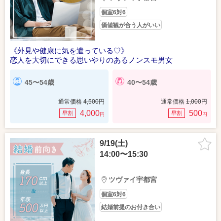
個室6対6
価値観が合う人がいい
《外見や健康に気を遣っている♡》
恋人を大切にできる思いやりのあるノンスモ男女
45〜54歳
40〜54歳
通常価格
4,500
円
通常価格
1,000
円
4,000
500
早割
早割
円
円
9/19(土)
14:00〜15:30
ツヴァイ宇都宮
個室6対6
結婚前提のお付き合い