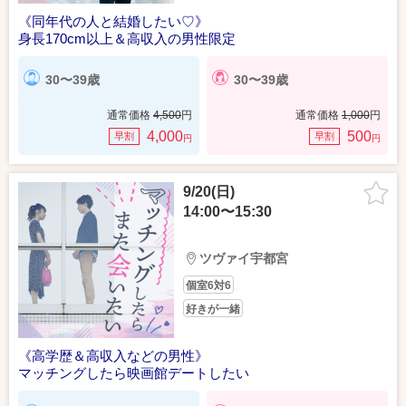
《同年代の人と結婚したい♡》
身長170cm以上＆高収入の男性限定
30〜39歳
30〜39歳
通常価格
4,500
円
通常価格
1,000
円
4,000
500
早割
早割
円
円
9/20(日)
14:00〜15:30
ツヴァイ宇都宮
個室6対6
好きが一緒
《高学歴＆高収入などの男性》
マッチングしたら映画館デートしたい