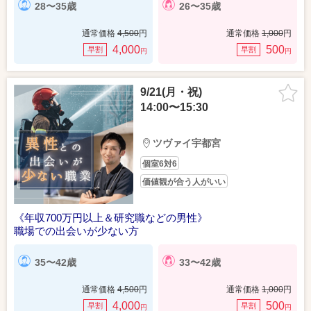
28〜35歳
26〜35歳
通常価格
4,500
円
通常価格
1,000
円
4,000
500
早割
早割
円
円
9/21(月・祝)
14:00〜15:30
ツヴァイ宇都宮
個室6対6
価値観が合う人がいい
《年収700万円以上＆研究職などの男性》
職場での出会いが少ない方
35〜42歳
33〜42歳
通常価格
4,500
円
通常価格
1,000
円
4,000
500
早割
早割
円
円