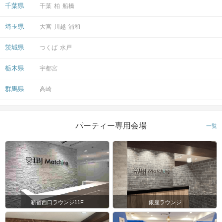
千葉県
千葉
柏
船橋
埼玉県
大宮
川越
浦和
茨城県
つくば
水戸
栃木県
宇都宮
群馬県
高崎
パーティー専用会場
一覧
新宿西口ラウンジ11F
銀座ラウンジ