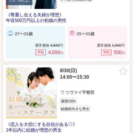
《尊重し合える夫婦が理想》
年収500万円以上の初婚の男性
27〜33歳
25〜33歳
通常価格
4,500
円
通常価格
1,000
円
4,000
500
早割
早割
円
円
8/30(日)
14:00〜15:30
ツヴァイ宇都宮
個室6対6
結婚前向きな男女
《恋人を大切にする自信がある♡》
1年以内に結婚が理想の男女