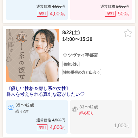
通常価格
4,500
円
通常価格
1,000
円
4,000
500
早割
早割
円
円
8/22(土)
14:00〜15:30
ツヴァイ宇都宮
個室6対6
性格重視の方と出会う
《優しい性格＆癒し系の女性》
将来を考えられる真剣な恋がしたい♡
35〜42歳
33〜42歳
残り2席
締め切り
通常価格
4,500
円
1,000
円
4,000
早割
円