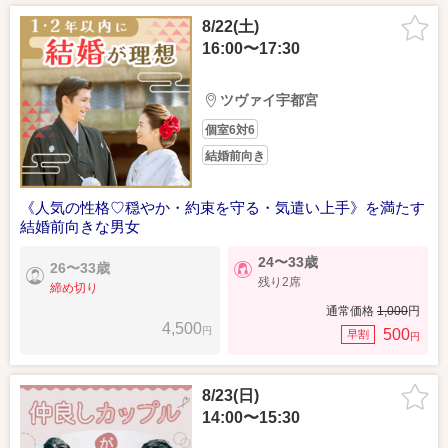
8/22(土)
16:00〜17:30
ツヴァイ宇都宮
個室6対6
結婚前向き
《人気の性格♡穏やか・約束を守る・気遣い上手》を満たす
結婚前向きな男女
24〜33歳
26〜33歳
残り2席
締め切り
通常価格
1,000
円
4,500
円
500
早割
円
8/23(日)
14:00〜15:30