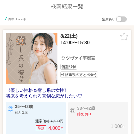
検索結果一覧
7
件中 1～7件
空席あり
8/22(土)
14:00〜15:30
ツヴァイ宇都宮
個室6対6
性格重視の方と出会う
《優しい性格＆癒し系の女性》
将来を考えられる真剣な恋がしたい♡
35〜42歳
33〜42歳
残り2席
締め切り
通常価格
4,500
円
1,000
円
4,000
早割
円