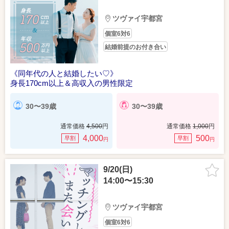
ツヴァイ宇都宮
個室6対6
結婚前提のお付き合い
《同年代の人と結婚したい♡》
身長170cm以上＆高収入の男性限定
30〜39歳
30〜39歳
通常価格
4,500
円
通常価格
1,000
円
4,000
500
早割
早割
円
円
9/20(日)
14:00〜15:30
ツヴァイ宇都宮
個室6対6