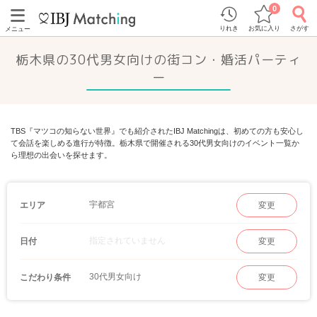
0
りれき
お気に入り
さがす
メニュー
栃木県の30代男女向けの街コン・婚活パーティ
ー
TBS『マツコの知らない世界』でも紹介されたIBJ Matchingは、初めての方も安心し
て会話を楽しめる進行が特徴。栃木県で開催される30代男女向けのイベント一覧か
ら理想の出会いを探せます。
宇都宮
エリア
変更
指定されていません
日付
変更
30代男女向け
こだわり条件
変更