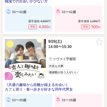
職場での出会いが少ない方
35〜42歳
33〜42歳
通常価格
4,500
円
通常価格
1,000
円
4,000
500
早割
早割
円
円
9/26(土)
14:00〜15:30
ツヴァイ宇都宮
外見も大事
価値観が合う人がいい
《共通の趣味から距離が縮まる出会い》
カフェ巡り・食べ歩きが好きな同年代男女
33〜39歳
33〜39歳