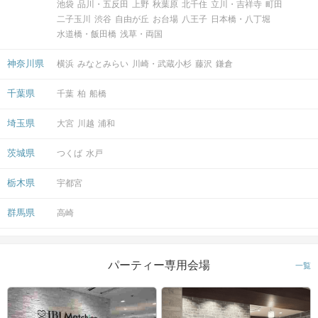
池袋
品川・五反田
上野
秋葉原
北千住
立川・吉祥寺
町田
二子玉川
渋谷
自由が丘
お台場
八王子
日本橋・八丁堀
水道橋・飯田橋
浅草・両国
神奈川県
横浜
みなとみらい
川崎・武蔵小杉
藤沢
鎌倉
千葉県
千葉
柏
船橋
埼玉県
大宮
川越
浦和
茨城県
つくば
水戸
栃木県
宇都宮
群馬県
高崎
パーティー専用会場
一覧