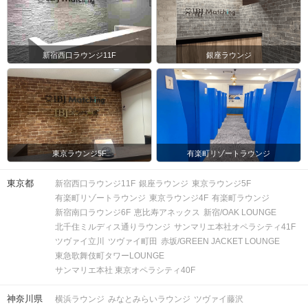
新宿西口ラウンジ11F
銀座ラウンジ
東京ラウンジ5F
有楽町リゾートラウンジ
東京都
新宿西口ラウンジ11F
銀座ラウンジ
東京ラウンジ5F
有楽町リゾートラウンジ
東京ラウンジ4F
有楽町ラウンジ
新宿南口ラウンジ6F
恵比寿アネックス
新宿/OAK LOUNGE
北千住ミルディス通りラウンジ
サンマリエ本社オペラシティ41F
ツヴァイ立川
ツヴァイ町田
赤坂/GREEN JACKET LOUNGE
東急歌舞伎町タワーLOUNGE
サンマリエ本社 東京オペラシティ40F
神奈川県
横浜ラウンジ
みなとみらいラウンジ
ツヴァイ藤沢