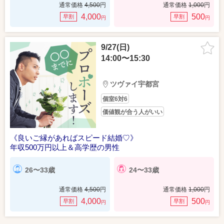
通常価格
4,500
円
通常価格
1,000
円
4,000
500
早割
早割
円
円
9/27(日)
14:00〜15:30
ツヴァイ宇都宮
個室6対6
価値観が合う人がいい
《良いご縁があればスピード結婚♡》
年収500万円以上＆高学歴の男性
26〜33歳
24〜33歳
通常価格
4,500
円
通常価格
1,000
円
4,000
500
早割
早割
円
円