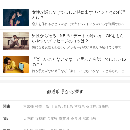
女性が話しかけてほしい時に出すサインとその心理
とは？
恋人を作れるかどうかは、婚活イベントにかかわらず職場や飲み
会の場で女性が話しかけて欲しい時に出すサインに、早く気づい
てアプローチできるかにも左右されます。 これから恋人作りを本
男性から送るLINEでのデートの誘い方！OKをもら
格的に始めようとしている方は、女性が異性を求めて出すサイン
いやすいメッセージのコツは？
をしっかりと理解し、正しい行動に移せるかどうかが重要。 この
気になる女性と出会い、メッセージのやり取りを続けてく中で
記事では、女性が話しかけて欲しい時に出すサインとその心理を
「この人いいな」と感じたら、次はデートに誘いたくなるもの。
詳しく解説した後、婚活イベントで実際にサインを受け取った場
しかし、中には「どう誘ったらいいの？」とお困りの男性もいら
合にどのような行動に繋げるべきかをご紹介していきます。
「楽しいことないかな」と思ったら試してほしい16
っしゃるのではないでしょうか。 そこで今回は、男性から女性へ
のこと
送るLINEでのデートの誘い方のコツをご紹介します。例文も混じ
何も予定がない休日など「楽しいことないかな…」と感じたこと
えながら解説するので、ぜひ参考にしてください。
がある人もいるのでは？ 日常が退屈に感じるなら、いますぐ楽し
いことを始めましょう！ いますぐ楽しい気分になれる対処法か
ら、恋愛・自分磨き・趣味などジャンル別の楽しいことまで、16
の楽しいことアイデアを集めました♪ いままさに楽しいことを探し
都道府県から探す
ている方は必見です。
関東
東京都
神奈川県
千葉県
埼玉県
茨城県
栃木県
群馬県
関西
大阪府
京都府
兵庫県
滋賀県
奈良県
和歌山県