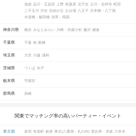
池袋
品川・五反田
上野
秋葉原
北千住
立川・吉祥寺
町田
二子玉川
渋谷
自由が丘
お台場
八王子
日本橋・八丁堀
水道橋・飯田橋
浅草・両国
神奈川県
横浜
みなとみらい
川崎・武蔵小杉
藤沢
鎌倉
千葉県
千葉
柏
船橋
埼玉県
大宮
川越
浦和
茨城県
つくば
水戸
栃木県
宇都宮
群馬県
高崎
関東でマッチング率の高いパーティー・イベント
東京都
新宿
有楽町
銀座
東京(八重洲・丸の内)
恵比寿・赤坂
六本木