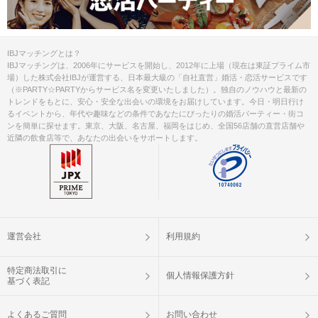
IBJマッチングとは？
IBJマッチングは、2006年にサービスを開始し、2012年に上場（現在は東証プライム市
場）した株式会社IBJが運営する、日本最大級の「自社直営」婚活・恋活サービスです
（※PARTY☆PARTYからサービス名を変更いたしました）。独自のノウハウと最新の
トレンドをもとに、安心・安全な出会いの環境をお届けしています。今日・明日行け
るイベントから、年代や趣味などの条件であなたにぴったりの婚活パーティー・街コ
ンを簡単に探せます。東京、大阪、名古屋、福岡をはじめ、全国56店舗の直営店舗や
近隣の飲食店等で、あなたの出会いをサポートします。
運営会社
利用規約
特定商法取引に
個人情報保護方針
基づく表記
よくあるご質問
お問い合わせ