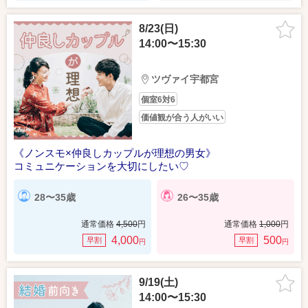
8/23(日)
14:00〜15:30
ツヴァイ宇都宮
個室6対6
価値観が合う人がいい
《ノンスモ×仲良しカップルが理想の男女》
コミュニケーションを大切にしたい♡
28〜35歳
26〜35歳
通常価格
4,500
円
通常価格
1,000
円
4,000
500
早割
早割
円
円
9/19(土)
14:00〜15:30