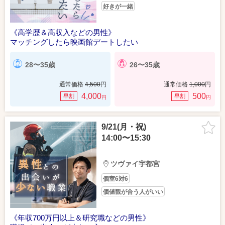
好きが一緒
《高学歴＆高収入などの男性》
マッチングしたら映画館デートしたい
28〜35歳
26〜35歳
通常価格
4,500
円
通常価格
1,000
円
4,000
500
早割
早割
円
円
9/21(月・祝)
14:00〜15:30
ツヴァイ宇都宮
個室6対6
価値観が合う人がいい
《年収700万円以上＆研究職などの男性》