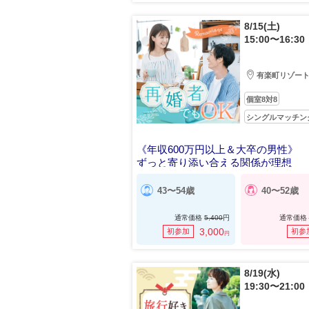
8/15(土)
15:00〜16:30
有楽町リゾー
個室8対8
シングルマッチン
《年収600万円以上＆大卒の男性》
ずっと寄り添い合える関係が理想
43〜54歳
40〜52歳
通常価格
5,400
円
通常価格
3,000
初参加
初参
円
8/19(水)
19:30〜21:00