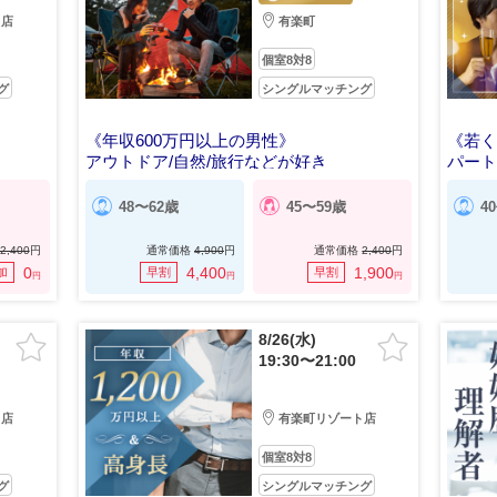
ト店
有楽町
個室8対8
グ
シングルマッチング
《年収600万円以上の男性》
《若
アウトドア/自然/旅行などが好き
パー
48〜62歳
45〜59歳
4
2,400
円
通常価格
4,900
円
通常価格
2,400
円
0
4,400
1,900
加
早割
早割
円
円
円
8/26(水)
19:30〜21:00
ト店
有楽町リゾート店
個室8対8
グ
シングルマッチング