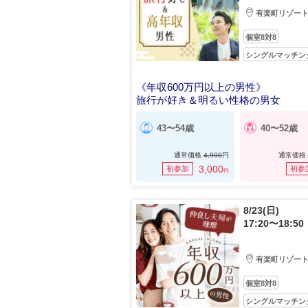
有楽町リゾー
個室8対8
シングルマッチン
《年収600万円以上の男性》
旅行が好き＆明るい性格の男女
43〜54歳
40〜52歳
通常価格
4,900
円
通常価格
3,000
初参加
初参
円
8/23(日)
17:20〜18:50
有楽町リゾー
個室8対8
シングルマッチン