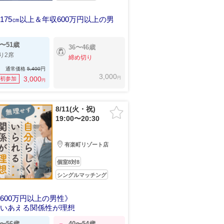
175㎝以上＆年収600万円以上の男
いを理解し尊重できる関係
9〜51歳
36〜46歳
り2席
締め切り
通常価格
5,400
円
3,000
円
3,000
初参加
円
8/11(火・祝)
19:00〜20:30
有楽町リゾート店
個室8対8
シングルマッチング
600万円以上の男性》
添いあえる関係性が理想
3〜56歳
40〜54歳