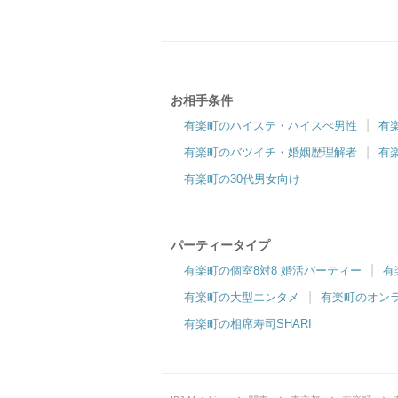
有楽町リゾートラウンジ
異なる会場テーマでワクワクをご提供♪
”
お相手条件
有楽町のハイステ・ハイスぺ男性
有
合コン・食事付き
有楽町のバツイチ・婚姻歴理解者
有
6対6～｜食事・ドリンク付きグループトーク
有楽町の30代男女向け
パーティータイプ
有楽町の個室8対8 婚活パーティー
有
有楽町の大型エンタメ
有楽町のオン
有楽町の相席寿司SHARI