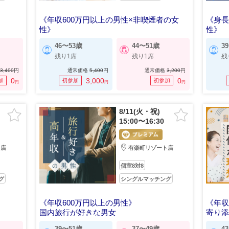
《年収600万円以上の男性×非喫煙者の女
《身長
性》
性》
婚姻歴がある/理解がある男女
お互
46〜53歳
44〜51歳
3
残り1席
残り1席
残
3,400
円
通常価格
5,400
円
通常価格
3,200
円
0
3,000
0
加
初参加
初参加
円
円
円
8/11(火・祝)
15:00〜16:30
ト店
有楽町リゾート店
個室8対8
グ
シングルマッチング
《年収600万円以上の男性》
《年収
国内旅行が好きな男女
寄り
39〜51歳
37〜49歳
4