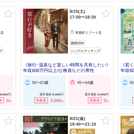
8/15(土)
17:00〜18:30
ト店
有楽町リゾート店
個室8対8
グ
シングルマッチング
《旅行･温泉など楽しい時間を共有したい》
《若
年収600万円以上/公務員などの男性
年収6
50〜67歳
45〜64歳
5
3,400
円
通常価格
5,400
円
通常価格
3,400
円
0
3,000
0
加
初参加
初参加
円
円
円
8/21(金)
19:40〜21:10