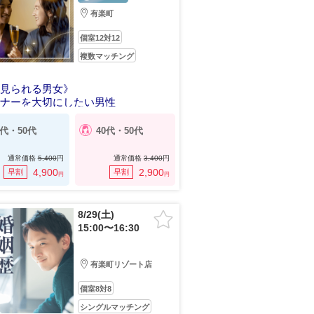
有楽町
個室12対12
複数マッチング
く見られる男女》
トナーを大切にしたい男性
0代・50代
40代・50代
通常価格
5,400
円
通常価格
3,400
円
4,900
2,900
早割
早割
円
円
8/29(土)
15:00〜16:30
有楽町リゾート店
個室8対8
シングルマッチング