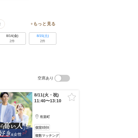
袋
8/14(金)
8/15(土)
2件
2件
空席あり
8/11(火・祝)
11:40〜13:10
有楽町
個室8対8
複数マッチング