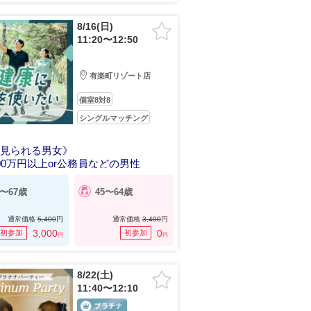
8/16(日)
11:20〜12:50
有楽町リゾート店
個室8対8
シングルマッチング
く見られる男女》
00万円以上or公務員などの男性
0〜67歳
45〜64歳
通常価格
5,400
円
通常価格
3,400
円
3,000
0
初参加
初参加
円
円
8/22(土)
11:40〜12:10