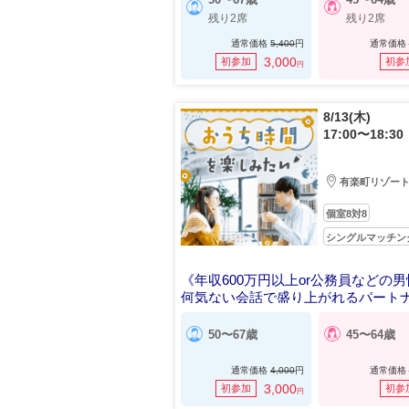
残り2席
残り2席
通常価格
5,400
円
通常価格
3,000
初参加
初参
円
8/13(木)
17:00〜18:30
有楽町リゾー
個室8対8
シングルマッチン
《年収600万円以上or公務員などの
何気ない会話で盛り上がれるパート
50〜67歳
45〜64歳
通常価格
4,000
円
通常価格
3,000
初参加
初参
円