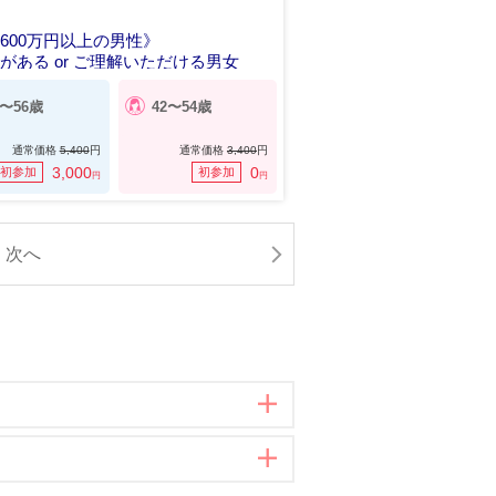
600万円以上の男性》
がある or ご理解いただける男女
5〜56歳
42〜54歳
通常価格
5,400
円
通常価格
3,400
円
3,000
0
初参加
初参加
円
円
次へ