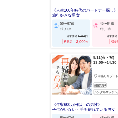
《人生100年時代のパートナー探し》
旅行好きな男女
50〜67歳
45〜64歳
残り1席
残り1席
通常価格
5,400
円
通常価格
3,000
初参加
初参
円
8/11(火・祝)
13:00〜14:30
有楽町リゾー
個室8対8
シングルマッチン
《年収600万円以上の男性》
子供がいない・手を離れている男女
50〜67歳
45〜64歳