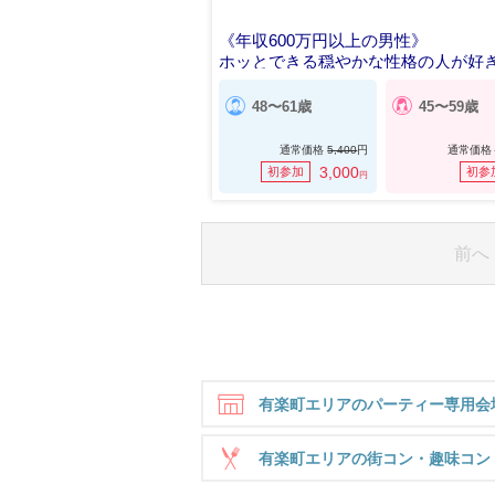
《年収600万円以上の男性》
ホッとできる穏やかな性格の人が好
48〜61歳
45〜59歳
通常価格
5,400
円
通常価格
3,000
初参加
初参
円
前へ
有楽町エリアのパーティー専用会
有楽町エリアの街コン・趣味コン