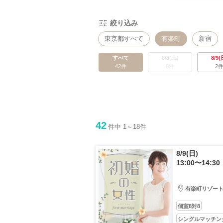
絞り込み
東京都すべて
有楽町
新宿
品川・五反田
秋葉原
北千住
すべて
8/8(土)
8/9(
42件
0件
2
水道橋・飯田橋
浅草・両国
42
件中 1～18件
8/9(日)
13:00〜14:30
有楽町リゾー
個室8対8
シングルマッチン