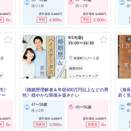
残り1席
残り2席
残
3,400
円
通常価格
5,400
円
通常価格
3,000
円
0
4,900
2,500
加
早割
早割
円
円
円
8/14(金)
15:00〜16:30
ト店
有楽町リゾート店
個室8対8
グ
シングルマッチング
男性》
《婚姻歴理解者＆年収600万円以上などの男
《身長
ナー
性》穏やかな関係を築きたい
若く
47〜58歳
4
45〜56歳
残り2席
残
1,000
円
通常価格
4,000
円
通常価格
1,000
円
0
3,000
0
加
初参加
初参加
円
円
円