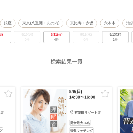
銀座
東京(八重洲・丸の内)
恵比寿・赤坂
六本木
池
立川・吉祥寺
町田
渋谷
八王子
日本橋・八丁堀
日)
8/10(月)
8/11(火)
8/12(水)
8/13(木)
件
0件
4件
0件
1件
検索結果一覧
8/9(日)
14:30〜16:00
ト店
有楽町リゾート店
男女最大16名
グ
複数マッチング