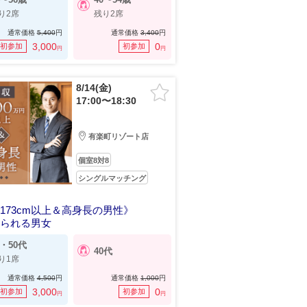
り2席
残り2席
通常価格
5,400
円
通常価格
3,400
円
3,000
0
初参加
初参加
円
円
8/14(金)
17:00〜18:30
有楽町リゾート店
個室8対8
シングルマッチング
173cm以上＆高身長の男性》
見られる男女
0・50代
40代
り1席
通常価格
4,500
円
通常価格
1,000
円
3,000
0
初参加
初参加
円
円