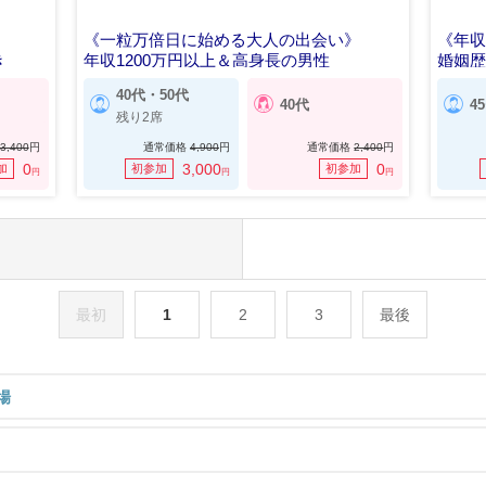
《一粒万倍日に始める大人の出会い》
《年収
き
年収1200万円以上＆高身長の男性
婚姻歴
40代・50代
40代
4
残り2席
3,400
円
通常価格
4,900
円
通常価格
2,400
円
0
3,000
0
加
初参加
初参加
円
円
円
最初
1
2
3
最後
場