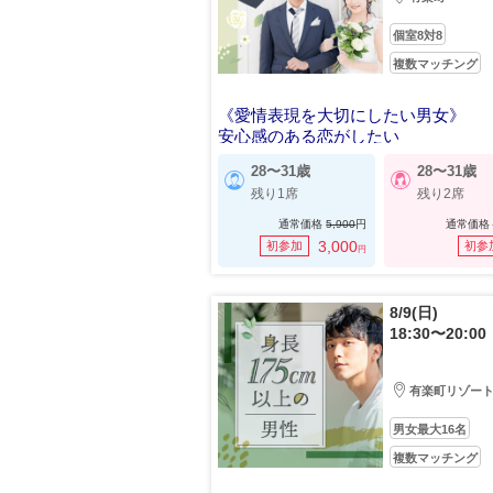
個室8対8
複数マッチング
《愛情表現を大切にしたい男女》
安心感のある恋がしたい
28〜31歳
28〜31歳
残り1席
残り2席
通常価格
5,900
円
通常価格
3,000
初参加
初参
円
8/9(日)
18:30〜20:00
有楽町リゾー
男女最大16名
複数マッチング