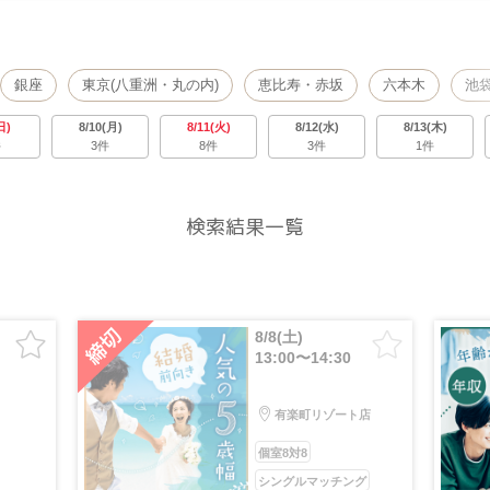
銀座
東京(八重洲・丸の内)
恵比寿・赤坂
六本木
池
吉祥寺
町田
渋谷
日本橋・八丁堀
浅草・両国
日)
8/10(月)
8/11(火)
8/12(水)
8/13(木)
件
3件
8件
3件
1件
検索結果一覧
8/8(土)
13:00〜14:30
有楽町リゾート店
個室8対8
シングルマッチング