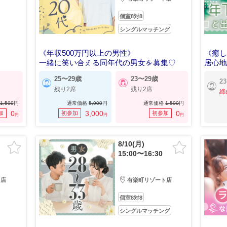
個室8対8
シングルマッチング
《年収500万円以上の男性》
《癒
一緒に笑い合える同年代の男女を募集♡
居心
25〜29歳
23〜29歳
2
残り2席
残り2席
締
1,500
円
通常価格
5,900
円
通常価格
1,500
円
0
3,000
0
加
初参加
初参加
円
円
円
8/10(月)
15:00〜16:30
ト店
有楽町リゾート店
個室8対8
シングルマッチング