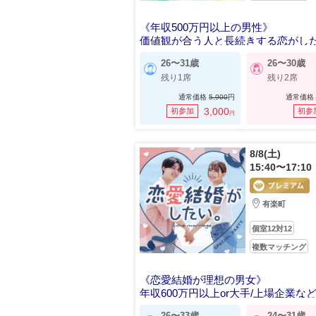
《年収500万円以上の男性》
価値観が合う人と長続きする恋がし
女
26〜31歳
26〜30歳
残り1席
残り2席
通常価格
5,900
円
通常価格
3,000
初参加
初参
円
8/8(土)
15:40〜17:10
有楽町
個室12対12
複数マッチング
《恋愛結婚が理想の男女》
年収600万円以上or大手/上場企業な
性
26〜33歳
24〜31歳