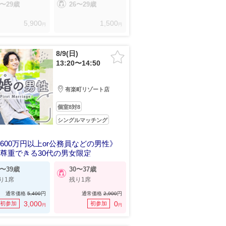
6〜29歳
26〜29歳
5,900
1,500
円
円
8/9(日)
13:20〜14:50
有楽町リゾート店
個室8対8
シングルマッチング
600万円以上or公務員などの男性》
尊重できる30代の男女限定
0〜39歳
30〜37歳
り1席
残り1席
通常価格
5,400
円
通常価格
2,900
円
3,000
0
初参加
初参加
円
円