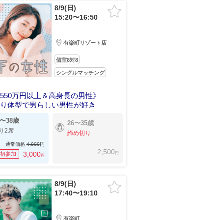
8/9(日)
15:20〜16:50
有楽町リゾート店
個室8対8
シングルマッチング
550万円以上＆高身長の男性》
ちり体型で男らしい男性が好き
8〜38歳
26〜35歳
り2席
締め切り
通常価格
4,900
円
2,500
円
3,000
初参加
円
8/9(日)
17:40〜19:10
有楽町