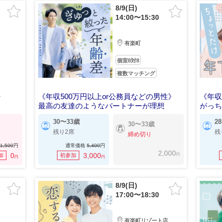
8/9(日)
14:00〜15:30
有楽町
個室8対8
複数マッチング
》
《年収500万円以上or公務員などの男性》
《年収
最高の友達のようなパートナーが理想
がっ
30〜33歳
2
30〜33歳
残り2席
残
締め切り
1,500
円
通常価格
5,400
円
2,000
円
0
3,000
加
初参加
円
円
8/9(日)
17:00〜18:30
有楽町リゾート店