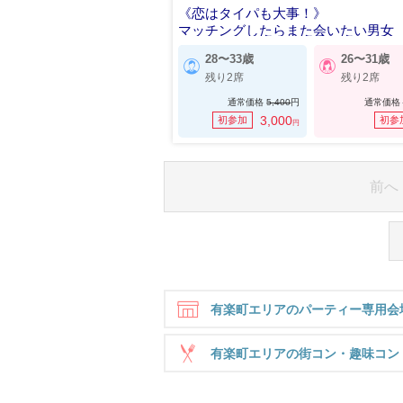
《恋はタイパも大事！》
マッチングしたらまた会いたい男女
28〜33歳
26〜31歳
残り2席
残り2席
通常価格
5,400
円
通常価格
3,000
初参加
初参
円
前へ
有楽町エリアのパーティー専用会
有楽町エリアの街コン・趣味コン