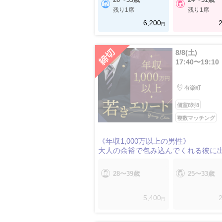
残り1席
残り1席
6,200
2
円
8/8(土)
17:40〜19:10
有楽町
個室8対8
複数マッチング
《年収1,000万以上の男性》
大人の余裕で包み込んでくれる彼に
たい
28〜39歳
25〜33歳
5,400
2
円