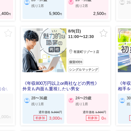
2
残り1席
残り2席
,400
5,900
2,500
円
円
円
8/9(日)
11:00〜12:30
有楽町リゾート店
個室8対8
シングルマッチング
《年収800万円以上or商社などの男性》
《年収
出会い
外見も内面も重視したい男女
相手を
28〜36歳
24〜29歳
3
残り1席
残り1席
残
通常価格
5,900
円
通常価格
1,500
円
,000
円
3,000
0
初参加
初参加
円
円