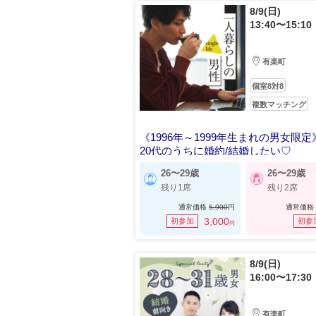
8/9(日)
13:40〜15:10
有楽町
個室8対8
複数マッチング
《1996年～1999年生まれの男女限定
20代のうちに婚約/結婚したい♡
26〜29歳
26〜29歳
残り1席
残り2席
通常価格
5,900
円
通常価格
3,000
初参加
初参
円
8/9(日)
16:00〜17:30
有楽町