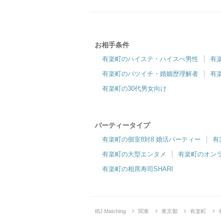
有楽町リゾートラウンジ
異なる会場テーマでワクワクをご提供♪
”
お相手条件
有楽町のハイステ・ハイスぺ男性
有
趣味コン・体験コン
有楽町のバツイチ・婚姻歴理解者
有
6対6～｜同じ趣味のお相手と出会える
有楽町の30代男女向け
パーティータイプ
有楽町の個室8対8 婚活パーティー
有
有楽町の大型エンタメ
有楽町のオン
有楽町の相席寿司SHARI
IBJ Matching
関東
東京都
有楽町