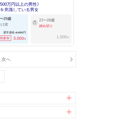
500万円以上の男性》
感を意識している男女
5〜29歳
23〜28歳
り2席
締め切り
通常価格
4,000
円
1,000
円
3,000
初参加
円
次へ