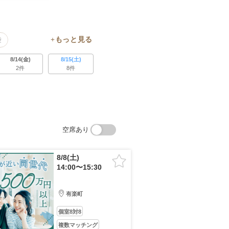
袋
8/14(金)
8/15(土)
2件
8件
空席あり
8/8(土)
14:00〜15:30
有楽町
個室8対8
複数マッチング