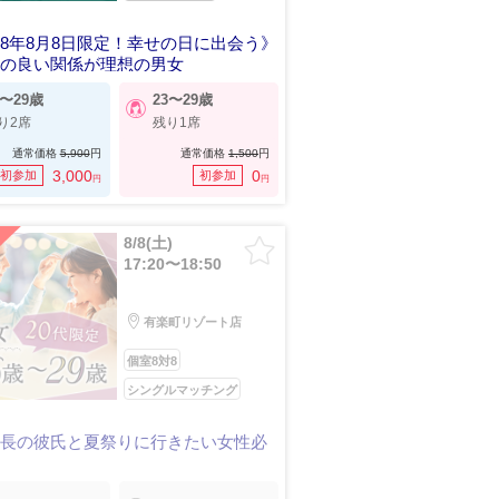
8年8月8日限定！幸せの日に出会う》
地の良い関係が理想の男女
5〜29歳
23〜29歳
り2席
残り1席
通常価格
5,900
円
通常価格
1,500
円
3,000
0
初参加
初参加
円
円
8/8(土)
17:20〜18:50
有楽町リゾート店
個室8対8
シングルマッチング
身長の彼氏と夏祭りに行きたい女性必
》
きする恋がしたい男女