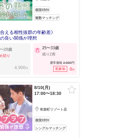
個室8対8
複数マッチング
し合える相性抜群の年齢差》
地の良い関係が理想
25〜33歳
3〜29歳
残り2席
め切り
通常価格
2,000
円
4,900
円
0
初参加
円
8/10(月)
17:00〜18:30
有楽町リゾート店
個室8対8
シングルマッチング