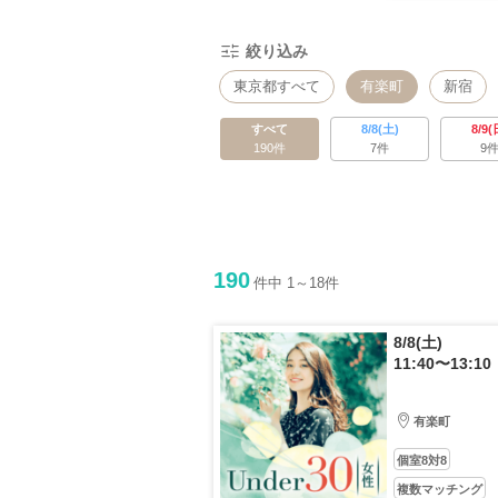
絞り込み
東京都すべて
有楽町
新宿
品川・五反田
北千住
立川・
すべて
8/8(土)
8/9(
190件
7件
9
190
件中 1～18件
8/8(土)
11:40〜13:10
有楽町
個室8対8
複数マッチング