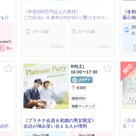
《年収550万円以上の男性》
《令和
たい男
この出会いを来年の9月9日へ繋げませんか
居心
2
30〜35歳
28〜33歳
残
1,500
円
5,400
2,000
円
円
0
加
円
8/8(土)
16:00〜17:30
有楽町
個室8対8
複数マッチング
《プラチナ会員＆初婚の男女限定》
《高
どの男
会話が弾み笑い合える人が理想
見！
長続
28〜37歳
26〜35歳