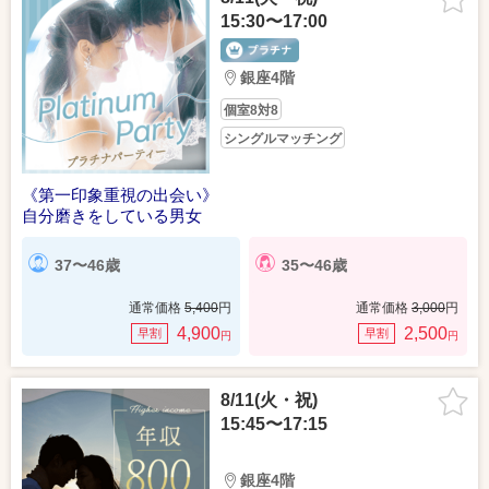
15:30〜17:00
銀座4階
個室8対8
シングルマッチング
《第一印象重視の出会い》
自分磨きをしている男女
37〜46歳
35〜46歳
通常価格
5,400
円
通常価格
3,000
円
4,900
2,500
早割
早割
円
円
8/11(火・祝)
15:45〜17:15
銀座4階