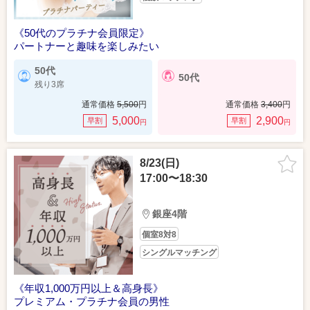
《50代のプラチナ会員限定》
パートナーと趣味を楽しみたい
50代
50代
残り3席
通常価格
5,500
円
通常価格
3,400
円
5,000
2,900
早割
早割
円
円
8/23(日)
17:00〜18:30
銀座4階
個室8対8
シングルマッチング
《年収1,000万円以上＆高身長》
プレミアム・プラチナ会員の男性