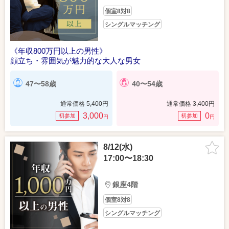
個室8対8
シングルマッチング
《年収800万円以上の男性》
顔立ち・雰囲気が魅力的な大人な男女
47〜58歳
40〜54歳
通常価格
5,400
円
通常価格
3,400
円
3,000
0
初参加
初参加
円
円
8/12(水)
17:00〜18:30
銀座4階
個室8対8
シングルマッチング