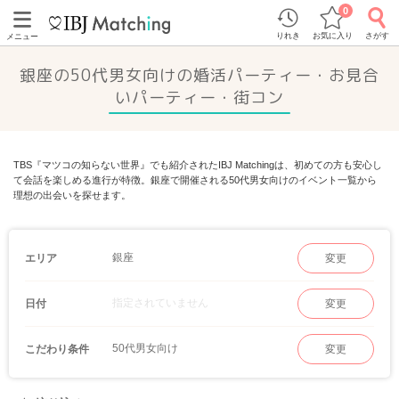
0
りれき
お気に入り
さがす
メニュー
銀座の50代男女向けの婚活パーティー・お見合
いパーティー・街コン
TBS『マツコの知らない世界』でも紹介されたIBJ Matchingは、初めての方も安心し
て会話を楽しめる進行が特徴。銀座で開催される50代男女向けのイベント一覧から
理想の出会いを探せます。
銀座
エリア
変更
指定されていません
日付
変更
50代男女向け
こだわり条件
変更