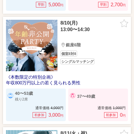
5,000
2,700
早割
早割
円
円
8/10(月)
13:00〜14:30
銀座6階
個室8対8
シングルマッチング
《本数限定の特別企画》
年収800万円以上の若く見られる男性
40〜53歳
37〜49歳
残り2席
通常価格
4,000
円
通常価格
1,000
円
3,000
0
初参加
初参加
円
円
8/11(火・祝)