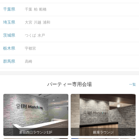
千葉県
千葉
柏
船橋
埼玉県
大宮
川越
浦和
茨城県
つくば
水戸
栃木県
宇都宮
群馬県
高崎
パーティー専用会場
一覧
新宿西口ラウンジ11F
銀座ラウンジ