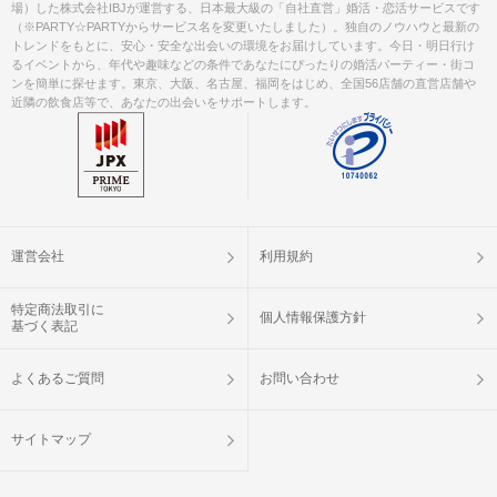
場）した株式会社IBJが運営する、日本最大級の「自社直営」婚活・恋活サービスです
（※PARTY☆PARTYからサービス名を変更いたしました）。独自のノウハウと最新の
トレンドをもとに、安心・安全な出会いの環境をお届けしています。今日・明日行け
るイベントから、年代や趣味などの条件であなたにぴったりの婚活パーティー・街コ
ンを簡単に探せます。東京、大阪、名古屋、福岡をはじめ、全国56店舗の直営店舗や
近隣の飲食店等で、あなたの出会いをサポートします。
運営会社
利用規約
特定商法取引に
個人情報保護方針
基づく表記
よくあるご質問
お問い合わせ
サイトマップ