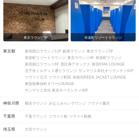
東京ラウンジ5F
有楽町リゾートラウンジ
東京都
新宿西口ラウンジ11F
銀座ラウンジ
東京ラウンジ5F
有楽町リゾートラウンジ
東京ラウンジ4F
有楽町ラウンジ
新宿南口ラウンジ6F
恵比寿アネックス
新宿/OAK LOUNGE
北千住ミルディス通りラウンジ
サンマリエ本社オペラシティ41F
ツヴァイ立川
ツヴァイ町田
赤坂/GREEN JACKET LOUNGE
東急歌舞伎町タワーLOUNGE
サンマリエ本社 東京オペラシティ40F
神奈川県
横浜ラウンジ
みなとみらいラウンジ
ツヴァイ藤沢
千葉県
千葉ラウンジ
ツヴァイ柏
ツヴァイ船橋
埼玉県
大宮ラウンジ