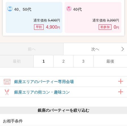
40、50代
40代
通常価格
5,400
円
通常価格
3,200
円
4,900
0
早割
初参加
円
円
前へ
次へ
最初
1
2
3
最後
銀座エリアのパーティー専用会場
銀座エリアの街コン・趣味コン
合コン・食事付き
銀座のパーティーを絞り込む
6対6～｜食事・ドリンク付きグループト
ーク
お相手条件
銀座ラウンジ