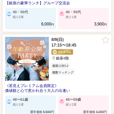
【銀座の豪華ランチ】グループ交流会
40・50代
40・50代
残り2席
残り1席
6,000
3,900
円
円
8/9(日)
17:15〜18:45
銀座4階
個室12対12
複数マッチング
《若見えプレミアム会員限定》
価値観と心で惹かれ合う大人の出逢い
48〜61歳
45〜59歳
残り1席
残り2席
通常価格
5,500
円
通常価格
3,200
円