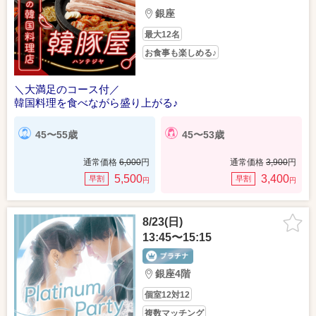
銀座
最大12名
お食事も楽しめる♪
＼大満足のコース付／
韓国料理を食べながら盛り上がる♪
45〜55歳
45〜53歳
通常価格
6,000
円
通常価格
3,900
円
5,500
3,400
早割
早割
円
円
8/23(日)
13:45〜15:15
銀座4階
個室12対12
複数マッチング