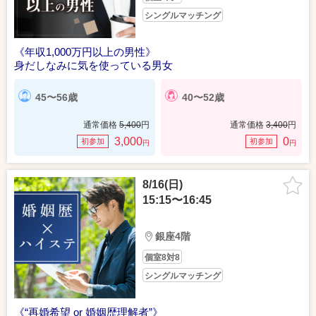
シングルマッチング
《年収1,000万円以上の男性》
身だしなみに気を使っている男女
45〜56歳
40〜52歳
通常価格
5,400
円
通常価格
3,400
円
3,000
0
初参加
初参加
円
円
8/16(日)
15:15〜16:45
銀座4階
個室8対8
シングルマッチング
《“再婚希望 or 婚姻歴理解者”》