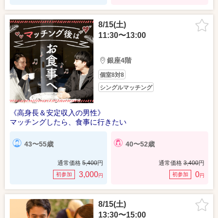
8/15(土)
11:30〜13:00
銀座4階
個室8対8
シングルマッチング
《高身長＆安定収入の男性》
マッチングしたら、食事に行きたい
43〜55歳
40〜52歳
通常価格
5,400
円
通常価格
3,400
円
3,000
0
初参加
初参加
円
円
8/15(土)
13:30〜15:00