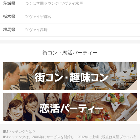
茨城県
つくば学園ラウンジ
ツヴァイ水戸
栃木県
ツヴァイ宇都宮
群馬県
ツヴァイ高崎
街コン・恋活パーティー
IBJマッチングとは？
IBJマッチングは、2006年にサービスを開始し、2012年に上場（現在は東証プライム市