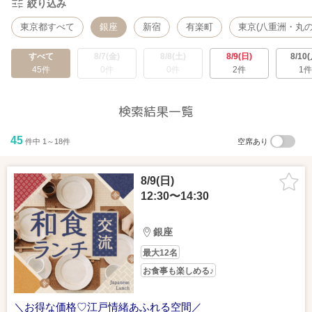
絞り込み
東京都すべて
銀座
新宿
有楽町
東京(八重洲・丸の
すべて
8/7(金)
8/8(土)
8/9(日)
8/10(
45件
0件
0件
2件
1件
検索結果一覧
45
件中 1～18件
空席あり
8/9(日)
12:30〜14:30
銀座
最大12名
お食事も楽しめる♪
＼お得な価格♡江戸情緒あふれる空間／