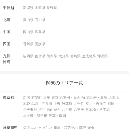
甲信越
新潟県
山梨県
長野県
北陸
富山県
石川県
中国
岡山県
広島県
四国
香川県
愛媛県
九州
福岡県
佐賀県
熊本県
大分県
宮崎県
鹿児島県
沖縄県
沖縄
関東のエリア一覧
東京都
新宿
有楽町
銀座
東京(八重洲・丸の内)
恵比寿・赤坂
六本木
池袋
品川・五反田
上野
秋葉原
北千住
立川・吉祥寺
町田
二子玉川
渋谷
自由が丘
お台場
八王子
日本橋・八丁堀
水道橋・飯田橋
浅草・両国
神奈川県
横浜
みなとみらい
川崎・武蔵小杉
藤沢
鎌倉