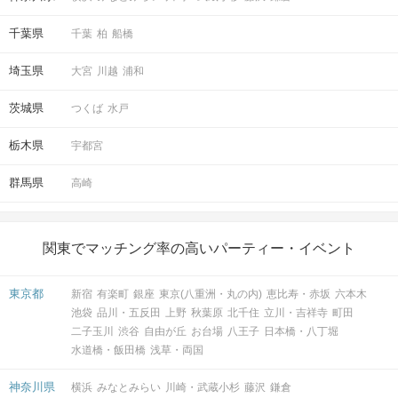
千葉県
千葉
柏
船橋
埼玉県
大宮
川越
浦和
茨城県
つくば
水戸
栃木県
宇都宮
群馬県
高崎
関東でマッチング率の高いパーティー・イベント
東京都
新宿
有楽町
銀座
東京(八重洲・丸の内)
恵比寿・赤坂
六本木
池袋
品川・五反田
上野
秋葉原
北千住
立川・吉祥寺
町田
二子玉川
渋谷
自由が丘
お台場
八王子
日本橋・八丁堀
水道橋・飯田橋
浅草・両国
神奈川県
横浜
みなとみらい
川崎・武蔵小杉
藤沢
鎌倉