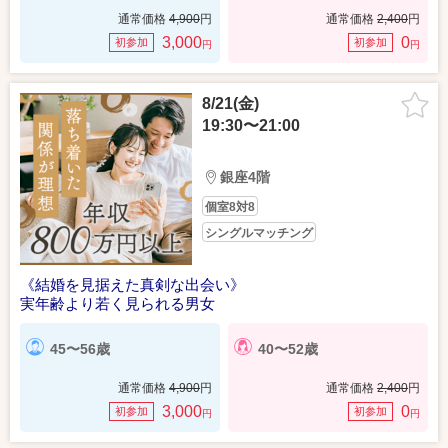
通常価格
4,900
円
通常価格
2,400
円
3,000
0
初参加
初参加
円
円
8/21(金)
19:30〜21:00
銀座4階
個室8対8
シングルマッチング
《結婚を見据えた真剣な出会い》
実年齢より若く見られる男女
45〜56歳
40〜52歳
通常価格
4,900
円
通常価格
2,400
円
3,000
0
初参加
初参加
円
円