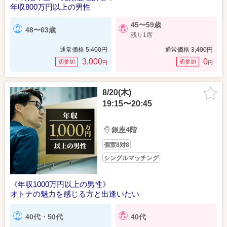
年収800万円以上の男性
45〜59歳
48〜63歳
残り1席
通常価格
5,400
円
通常価格
3,400
円
3,000
0
初参加
初参加
円
円
8/20(木)
19:15〜20:45
銀座4階
個室8対8
シングルマッチング
《年収1000万円以上の男性》
オトナの魅力を感じる方と出逢いたい
40代・50代
40代