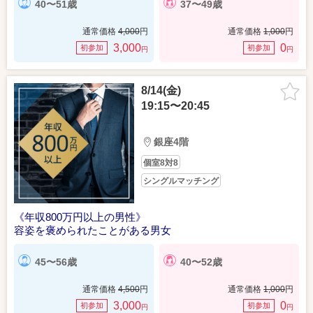
40〜51歳
37〜49歳
通常価格
4,000
円
通常価格
1,000
円
3,000
0
初参加
初参加
円
円
8/14(金)
19:15〜20:45
銀座4階
個室8対8
シングルマッチング
《年収800万円以上の男性》
容姿を褒められたことがある男女
45〜56歳
40〜52歳
通常価格
4,500
円
通常価格
1,000
円
3,000
0
初参加
初参加
円
円