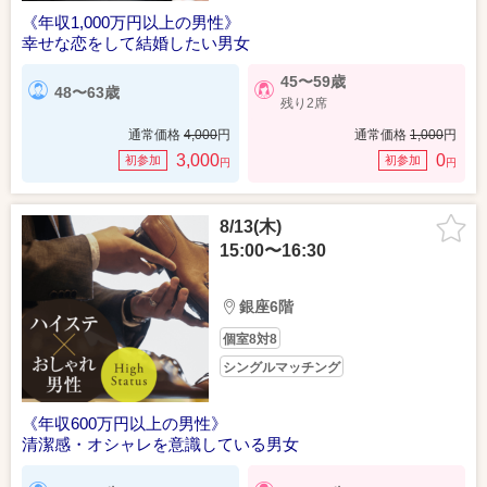
《年収1,000万円以上の男性》
幸せな恋をして結婚したい男女
45〜59歳
48〜63歳
残り2席
通常価格
4,000
円
通常価格
1,000
円
3,000
0
初参加
初参加
円
円
8/13(木)
15:00〜16:30
銀座6階
個室8対8
シングルマッチング
《年収600万円以上の男性》
清潔感・オシャレを意識している男女