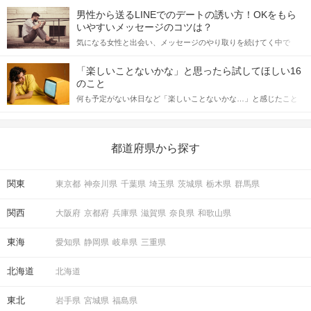
てアプローチできるかにも左右されます。 これから恋人作りを本
男性から送るLINEでのデートの誘い方！OKをもら
格的に始めようとしている方は、女性が異性を求めて出すサイン
いやすいメッセージのコツは？
をしっかりと理解し、正しい行動に移せるかどうかが重要。 この
気になる女性と出会い、メッセージのやり取りを続けてく中で
記事では、女性が話しかけて欲しい時に出すサインとその心理を
「この人いいな」と感じたら、次はデートに誘いたくなるもの。
詳しく解説した後、婚活イベントで実際にサインを受け取った場
しかし、中には「どう誘ったらいいの？」とお困りの男性もいら
合にどのような行動に繋げるべきかをご紹介していきます。
「楽しいことないかな」と思ったら試してほしい16
っしゃるのではないでしょうか。 そこで今回は、男性から女性へ
のこと
送るLINEでのデートの誘い方のコツをご紹介します。例文も混じ
何も予定がない休日など「楽しいことないかな…」と感じたこと
えながら解説するので、ぜひ参考にしてください。
がある人もいるのでは？ 日常が退屈に感じるなら、いますぐ楽し
いことを始めましょう！ いますぐ楽しい気分になれる対処法か
ら、恋愛・自分磨き・趣味などジャンル別の楽しいことまで、16
の楽しいことアイデアを集めました♪ いままさに楽しいことを探し
都道府県から探す
ている方は必見です。
関東
東京都
神奈川県
千葉県
埼玉県
茨城県
栃木県
群馬県
関西
大阪府
京都府
兵庫県
滋賀県
奈良県
和歌山県
東海
愛知県
静岡県
岐阜県
三重県
北海道
北海道
東北
岩手県
宮城県
福島県