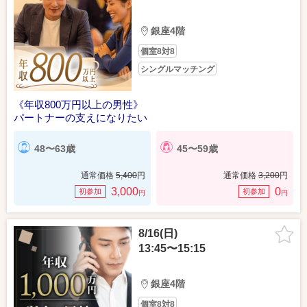
銀座4階
個室8対8
シングルマッチング
《年収800万円以上の男性》
パートナーの支えになりたい
48〜63歳
45〜59歳
通常価格
5,400
円
通常価格
3,200
円
3,000
0
初参加
初参加
円
円
8/16(日)
13:45〜15:15
銀座4階
個室8対8