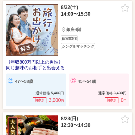
8/22(土)
14:00〜15:30
銀座4階
個室8対8
シングルマッチング
《年収800万円以上の男性》
同じ趣味のお相手と出会える
47〜58歳
45〜54歳
通常価格
5,400
円
通常価格
3,400
円
3,000
0
初参加
初参加
円
円
8/23(日)
12:30〜14:30