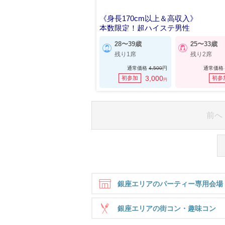
《身長170cm以上＆高収入》
本数限定！超ハイステ男性
28〜39歳
25〜33歳
残り1席
残り2席
通常価格
4,500
円
通常価格
3,000
初参加
初参
円
前へ
銀座エリアのパーティー専用会場
銀座エリアの街コン・趣味コン