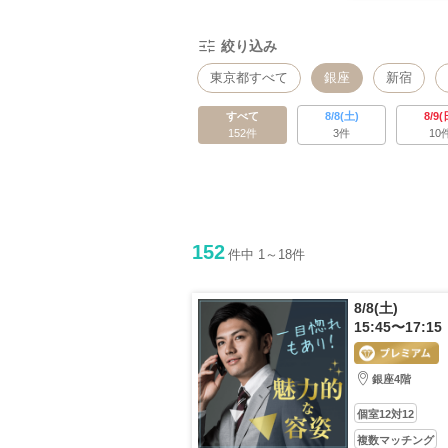
絞り込み
東京都すべて
銀座
新宿
品川・五反田
上野
秋葉原
すべて
8/8(土)
8/9(
152件
3件
10
八王子
日本橋・八丁堀
水道
152
件中 1～18件
8/8(土)
15:45〜17:15
銀座4階
個室12対12
複数マッチング