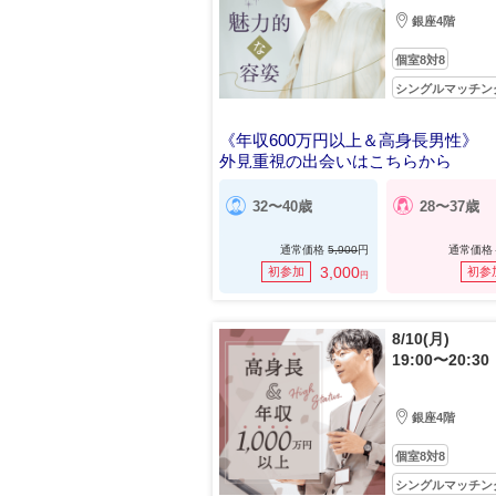
銀座4階
個室8対8
シングルマッチン
《年収600万円以上＆高身長男性》
外見重視の出会いはこちらから
32〜40歳
28〜37歳
通常価格
5,900
円
通常価格
3,000
初参加
初参
円
8/10(月)
19:00〜20:30
銀座4階
個室8対8
シングルマッチン