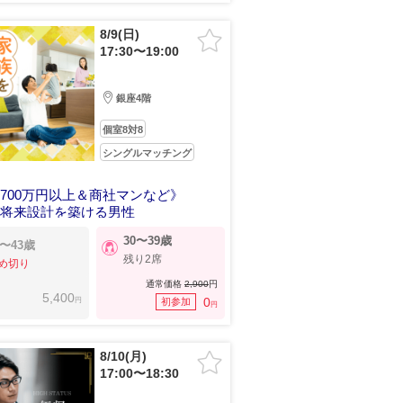
8/9(日)
17:30〜19:00
銀座4階
個室8対8
シングルマッチング
700万円以上＆商社マンなど》
の将来設計を築ける男性
30〜39歳
5〜43歳
残り2席
め切り
通常価格
2,900
円
5,400
円
0
初参加
円
8/10(月)
17:00〜18:30