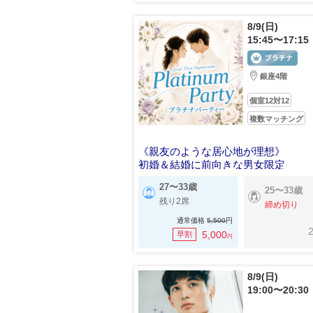
8/9(日)
15:45〜17:15
銀座4階
個室12対12
複数マッチング
《親友のような居心地が理想》
初婚＆結婚に前向きな男女限定
27〜33歳
25〜33歳
残り2席
締め切り
通常価格
5,500
円
2
5,000
早割
円
8/9(日)
19:00〜20:30