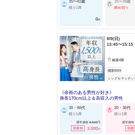
35〜41歳
35〜39歳
残り1席
締め切り
0
円
8/9(日)
13:45〜15:15
銀座4階
個室8対8
シングルマッチン
《余裕のある男性が好き》
身長170cm以上＆高収入の男性
30・40代
20・30代
残り1席
残り2席
通常価格
8,500
円
通常価格
3,000
初参加
初参
円