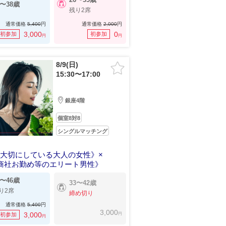
9〜38歳
残り2席
通常価格
5,400
円
通常価格
2,000
円
3,000
0
初参加
初参加
円
円
8/9(日)
15:30〜17:00
銀座4階
個室8対8
シングルマッチング
大切にしている大人の女性》×
商社お勤め等のエリート男性》
7〜46歳
33〜42歳
り2席
締め切り
通常価格
5,400
円
3,000
円
3,000
初参加
円