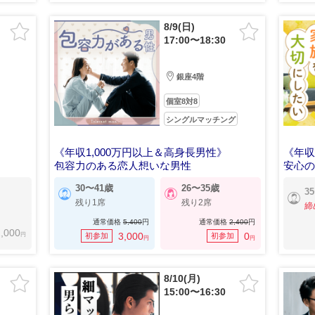
8/9(日)
17:00〜18:30
銀座4階
個室8対8
シングルマッチング
《年収1,000万円以上＆高身長男性》
《年収
包容力のある恋人想いな男性
安心
30〜41歳
26〜35歳
3
残り1席
残り2席
締
通常価格
5,400
円
通常価格
2,400
円
,000
円
3,000
0
初参加
初参加
円
円
8/10(月)
15:00〜16:30