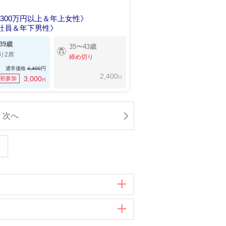
300万円以上＆年上女性》
社員＆年下男性》
39歳
35〜43歳
り2席
締め切り
通常価格
4,400
円
2,400
円
3,000
初参加
円
次へ