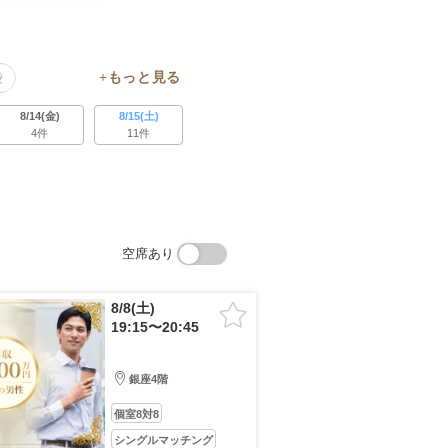
袋
場
8/14(金)
8/15(土)
4件
11件
空席あり
8/8(土)
19:15〜20:45
銀座4階
個室8対8
シングルマッチング