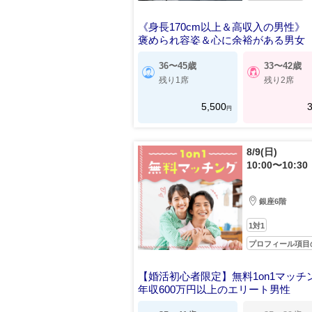
《身長170cm以上＆高収入の男性》
褒められ容姿＆心に余裕がある男女
36〜45歳
33〜42歳
残り1席
残り2席
5,500
3
円
8/9(日)
10:00〜10:30
銀座6階
1対1
プロフィール項目
【婚活初心者限定】無料1on1マッチ
年収600万円以上のエリート男性