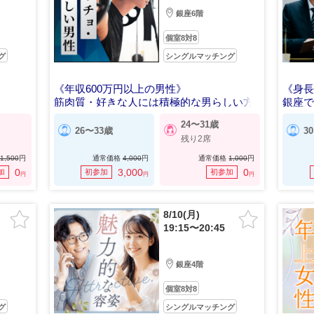
銀座6階
個室8対8
グ
シングルマッチング
《年収600万円以上の男性》
《身長
筋肉質・好きな人には積極的な男らしい方
銀座
24〜31歳
26〜33歳
3
残り2席
1,500
円
通常価格
4,000
円
通常価格
1,000
円
0
3,000
0
加
初参加
初参加
円
円
円
8/10(月)
19:15〜20:45
銀座4階
個室8対8
グ
シングルマッチング