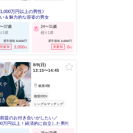
1,000万円以上の男性》
想い＆魅力的な容姿の男女
8〜37歳
24〜31歳
り1席
残り1席
通常価格
5,900
円
通常価格
1,500
円
3,000
0
初参加
初参加
円
円
8/9(日)
13:15〜14:45
銀座4階
個室8対8
シングルマッチング
婚前提のお付き合いがしたい／
00万円以上！経済的に自立した男性
26〜35歳