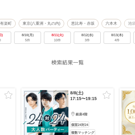
有楽町
東京(八重洲・丸の内)
恵比寿・赤坂
六本木
池
北千住
立川・吉祥寺
町田
二子玉川
渋谷
お台
日)
8/10(月)
8/11(火)
8/12(水)
8/13(木)
件
5件
10件
3件
4件
橋・飯田橋
浅草・両国
検索結果一覧
8/8(土)
17:15〜19:15
銀座4階
個室24対24
複数マッチング