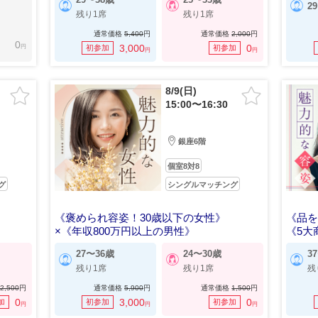
2
残り1席
残り1席
通常価格
5,400
円
通常価格
2,000
円
0
円
3,000
0
初参加
初参加
円
円
8/9(日)
15:00〜16:30
銀座6階
個室8対8
グ
シングルマッチング
《褒められ容姿！30歳以下の女性》
《品を
×《年収800万円以上の男性》
《5大
27〜36歳
24〜30歳
3
残り1席
残り1席
残
2,500
円
通常価格
5,900
円
通常価格
1,500
円
0
3,000
0
加
初参加
初参加
円
円
円