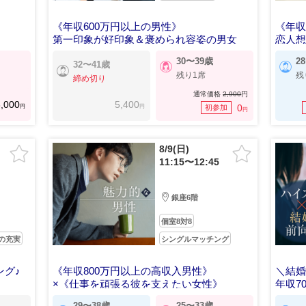
《年収600万円以上の男性》
《年収
第一印象が好印象＆褒められ容姿の男女
恋人
30〜39歳
2
32〜41歳
残り1席
残
締め切り
通常価格
2,900
円
,000
5,400
円
円
0
初参加
円
8/9(日)
11:15〜12:45
銀座6階
個室8対8
の充実
シングルマッチング
ング♪
《年収800万円以上の高収入男性》
＼結
×《仕事を頑張る彼を支えたい女性》
年収7
29〜38歳
25〜33歳