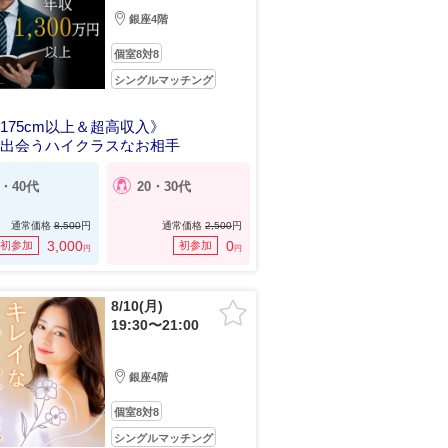
銀座4階
個室8対8
シングルマッチング
175cm以上＆超高収入》
で出会うハイクラスなお相手
0・40代
20・30代
通常価格
8,500
円
通常価格
2,500
円
3,000
0
初参加
初参加
円
円
8/10(月)
19:30〜21:00
銀座4階
個室8対8
シングルマッチング