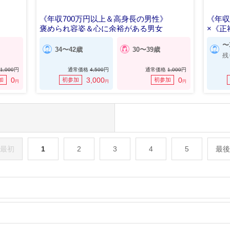
《年収700万円以上＆高身長の男性》
《年収
褒められ容姿＆心に余裕がある男女
×《正
〜
34〜42歳
30〜39歳
残
1,000
円
通常価格
4,500
円
通常価格
1,000
円
0
3,000
0
加
初参加
初参加
円
円
円
最初
1
2
3
4
5
最後