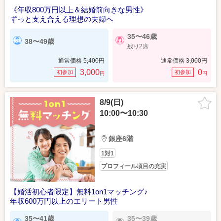
《年収800万円以上＆結婚前向きな男性》
ずっと支え合える理想の夫婦へ
35〜46歳
38〜49歳
残り2席
通常価格
5,400
円
通常価格
3,000
円
3,000
0
初参加
初参加
円
円
8/9(日)
10:00〜10:30
銀座6階
1対1
プロフィール項目の充実
【婚活初心者限定】無料1on1マッチング♪
年収600万円以上のエリート男性
35〜41歳
35〜39歳