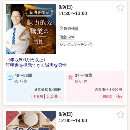
8/9(日)
11:30〜13:00
銀座4階
個室8対8
シングルマッチング
《年収800万円以上》
証明書を提示できる誠実な男性
40〜53歳
37〜49歳
残り2席
残り1席
通常価格
5,400
円
通常価格
3,000
円
3,000
0
初参加
初参加
円
円
8/9(日)
12:00〜14:00