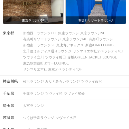
東京ラウンジ5F
有楽町リゾートラウンジ
東京都
新宿西口ラウンジ11F
銀座ラウンジ
東京ラウンジ5F
有楽町リゾートラウンジ
東京ラウンジ4F
有楽町ラウンジ
新宿南口ラウンジ6F
恵比寿アネックス
新宿/OAK LOUNGE
北千住ミルディス通りラウンジ
サンマリエ本社オペラシティ41F
ツヴァイ立川
ツヴァイ町田
赤坂/GREEN JACKET LOUNGE
東急歌舞伎町タワーLOUNGE
サンマリエ本社 東京オペラシティ40F
神奈川県
横浜ラウンジ
みなとみらいラウンジ
ツヴァイ藤沢
千葉県
千葉ラウンジ
ツヴァイ柏
ツヴァイ船橋
埼玉県
大宮ラウンジ
茨城県
つくば学園ラウンジ
ツヴァイ水戸