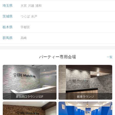
埼玉県
大宮
川越
浦和
茨城県
つくば
水戸
栃木県
宇都宮
群馬県
高崎
パーティー専用会場
一覧
新宿西口ラウンジ11F
銀座ラウンジ