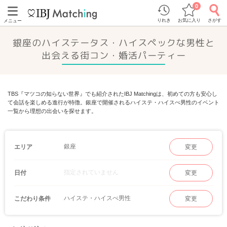
0
りれき
お気に入り
さがす
メニュー
銀座のハイステータス・ハイスペックな男性と
出会える街コン・婚活パーティー
TBS『マツコの知らない世界』でも紹介されたIBJ Matchingは、初めての方も安心し
て会話を楽しめる進行が特徴。銀座で開催されるハイステ・ハイスぺ男性のイベント
一覧から理想の出会いを探せます。
銀座
エリア
変更
指定されていません
日付
変更
ハイステ・ハイスぺ男性
こだわり条件
変更