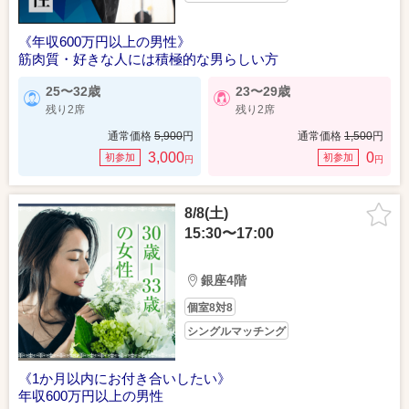
《年収600万円以上の男性》
筋肉質・好きな人には積極的な男らしい方
25〜32歳
23〜29歳
残り2席
残り2席
通常価格
5,900
円
通常価格
1,500
円
3,000
0
初参加
初参加
円
円
8/8(土)
15:30〜17:00
銀座4階
個室8対8
シングルマッチング
《1か月以内にお付き合いしたい》
年収600万円以上の男性