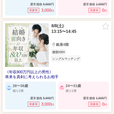
通常価格
5,900
円
通常価格
1,500
円
3,000
0
初参加
初参加
円
円
8/8(土)
13:15〜14:45
銀座4階
個室8対8
シングルマッチング
《年収800万円以上の男性》
将来を真剣に考えられるお相手
28〜36歳
24〜31歳
残り2席
残り2席
通常価格
5,900
円
通常価格
1,500
円
3,000
0
初参加
初参加
円
円