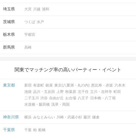
埼玉県
大宮
川越
浦和
茨城県
つくば
水戸
栃木県
宇都宮
群馬県
高崎
関東でマッチング率の高いパーティー・イベント
東京都
新宿
有楽町
銀座
東京(八重洲・丸の内)
恵比寿・赤坂
六本木
池袋
品川・五反田
上野
秋葉原
北千住
立川・吉祥寺
町田
二子玉川
渋谷
自由が丘
お台場
八王子
日本橋・八丁堀
水道橋・飯田橋
浅草・両国
神奈川県
横浜
みなとみらい
川崎・武蔵小杉
藤沢
鎌倉
千葉県
千葉
柏
船橋