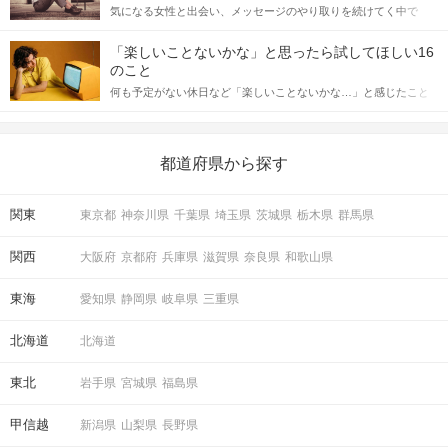
気になる女性と出会い、メッセージのやり取りを続けてく中で
記事では、女性が話しかけて欲しい時に出すサインとその心理を
「この人いいな」と感じたら、次はデートに誘いたくなるもの。
詳しく解説した後、婚活イベントで実際にサインを受け取った場
しかし、中には「どう誘ったらいいの？」とお困りの男性もいら
合にどのような行動に繋げるべきかをご紹介していきます。
「楽しいことないかな」と思ったら試してほしい16
っしゃるのではないでしょうか。 そこで今回は、男性から女性へ
のこと
送るLINEでのデートの誘い方のコツをご紹介します。例文も混じ
何も予定がない休日など「楽しいことないかな…」と感じたこと
えながら解説するので、ぜひ参考にしてください。
がある人もいるのでは？ 日常が退屈に感じるなら、いますぐ楽し
いことを始めましょう！ いますぐ楽しい気分になれる対処法か
ら、恋愛・自分磨き・趣味などジャンル別の楽しいことまで、16
の楽しいことアイデアを集めました♪ いままさに楽しいことを探し
都道府県から探す
ている方は必見です。
関東
東京都
神奈川県
千葉県
埼玉県
茨城県
栃木県
群馬県
関西
大阪府
京都府
兵庫県
滋賀県
奈良県
和歌山県
東海
愛知県
静岡県
岐阜県
三重県
北海道
北海道
東北
岩手県
宮城県
福島県
甲信越
新潟県
山梨県
長野県