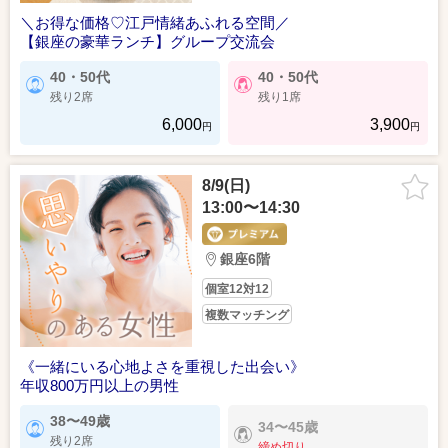
＼お得な価格♡江戸情緒あふれる空間／
【銀座の豪華ランチ】グループ交流会
40・50代
40・50代
残り2席
残り1席
6,000
3,900
円
円
8/9(日)
13:00〜14:30
銀座6階
個室12対12
複数マッチング
《一緒にいる心地よさを重視した出会い》
年収800万円以上の男性
38〜49歳
34〜45歳
残り2席
締め切り