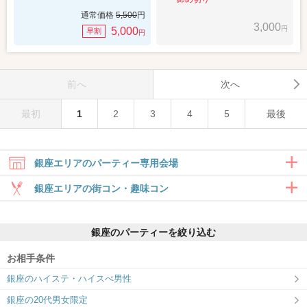
通常価格
5,500
円
3,000
円
5,000
早割
円
前へ
次へ
最初
1
2
3
4
5
最後
銀座エリアのパーティー専用会場
銀座エリアの街コン・趣味コン
合コン・食事付き
銀座のパーティーを絞り込む
6対6～｜食事・ドリンク付きグループト
ーク
お相手条件
銀座ラウンジ
銀座のハイステ・ハイスぺ男性
理想的な出会いを、銀座ラウンジで。
銀座の20代男女限定