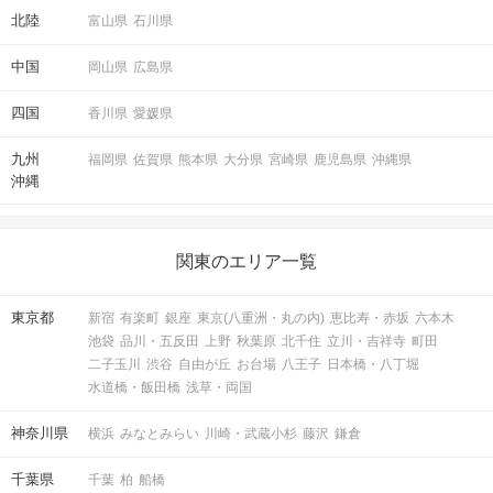
北陸
富山県
石川県
中国
岡山県
広島県
四国
香川県
愛媛県
九州
福岡県
佐賀県
熊本県
大分県
宮崎県
鹿児島県
沖縄県
沖縄
関東のエリア一覧
東京都
新宿
有楽町
銀座
東京(八重洲・丸の内)
恵比寿・赤坂
六本木
池袋
品川・五反田
上野
秋葉原
北千住
立川・吉祥寺
町田
二子玉川
渋谷
自由が丘
お台場
八王子
日本橋・八丁堀
水道橋・飯田橋
浅草・両国
神奈川県
横浜
みなとみらい
川崎・武蔵小杉
藤沢
鎌倉
千葉県
千葉
柏
船橋