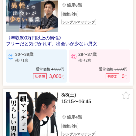
銀座6階
個室8対8
シングルマッチング
《年収600万円以上の男性》
フリーだと気づかれず、出会いが少ない男女
30〜39歳
28〜37歳
残り1席
残り2席
通常価格
4,900
円
通常価格
3,000
円
3,000
0
初参加
初参加
円
円
8/8(土)
15:15〜16:45
銀座4階
個室8対8
シングルマッチング