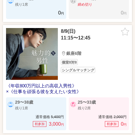
残り1席
締め切り
0
0
円
円
8/9(日)
11:15〜12:45
銀座6階
個室8対8
シングルマッチング
《年収800万円以上の高収入男性》
×《仕事を頑張る彼を支えたい女性》
29〜38歳
25〜33歳
残り1席
残り2席
通常価格
5,400
円
通常価格
2,000
円
3,000
0
初参加
初参加
円
円