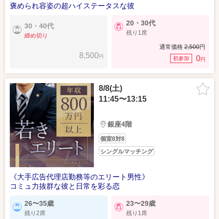
褒められ容姿の超ハイステータスな彼
20・30代
30・40代
残り1席
締め切り
通常価格
2,500
円
8,500
円
0
初参加
円
8/8(土)
11:45〜13:15
銀座4階
個室8対8
シングルマッチング
《大手広告代理店勤務等のエリート男性》
コミュ力抜群な彼と日常を彩る恋
26〜35歳
23〜29歳
残り2席
残り1席