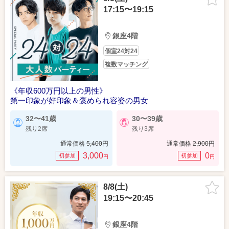
17:15〜19:15
銀座4階
個室24対24
複数マッチング
《年収600万円以上の男性》
第一印象が好印象＆褒められ容姿の男女
32〜41歳
30〜39歳
残り2席
残り3席
通常価格
5,400
円
通常価格
2,900
円
3,000
0
初参加
初参加
円
円
8/8(土)
19:15〜20:45
銀座4階