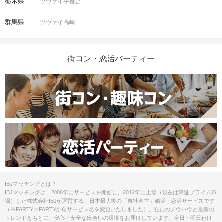
栃木県
ツヴァイ宇都宮
群馬県
ツヴァイ高崎
街コン・恋活パーティー
IBJマッチングとは？
IBJマッチングは、2006年にサービスを開始し、2012年に上場（現在は東証プライム市
場）した株式会社IBJが運営する、日本最大級の「自社直営」婚活・恋活サービスです
（※PARTY☆PARTYからサービス名を変更いたしました）。独自のノウハウと最新の
トレンドをもとに、安心・安全な出会いの環境をお届けしています。今日・明日行け