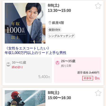
8/8(土)
13:30〜15:00
銀座4階
個室8対8
シングルマッチング
《女性をエスコートしたい》
年収1,000万円以上のリード上手な男性
26〜35歳
30〜41歳
残り2席
締め切り
通常価格
2,400
円
5,400
円
0
初参加
円
8/8(土)
15:00〜16:30