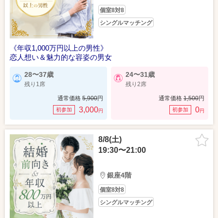
個室8対8
シングルマッチング
《年収1,000万円以上の男性》
恋人想い＆魅力的な容姿の男女
28〜37歳
24〜31歳
残り1席
残り2席
通常価格
5,900
円
通常価格
1,500
円
3,000
0
初参加
初参加
円
円
8/8(土)
19:30〜21:00
銀座4階
個室8対8
シングルマッチング