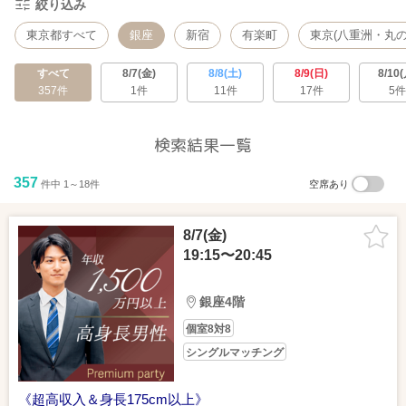
絞り込み
東京都すべて
銀座
新宿
有楽町
東京(八重洲・丸の
すべて
8/7(金)
8/8(土)
8/9(日)
8/10(
357件
1件
11件
17件
5件
検索結果一覧
357
件中 1～18件
空席あり
8/7(金)
19:15〜20:45
銀座4階
個室8対8
シングルマッチング
《超高収入＆身長175cm以上》