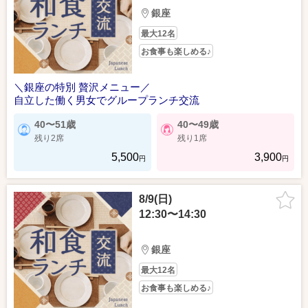
銀座
最大12名
お食事も楽しめる♪
＼銀座の特別 贅沢メニュー／
自立した働く男女でグループランチ交流
40〜51歳
40〜49歳
残り2席
残り1席
5,500
3,900
円
円
8/9(日)
12:30〜14:30
銀座
最大12名
お食事も楽しめる♪