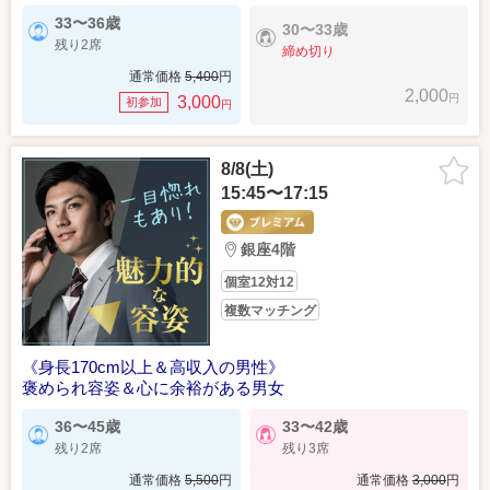
33〜36歳
30〜33歳
残り2席
締め切り
通常価格
5,400
円
2,000
円
3,000
初参加
円
8/8(土)
15:45〜17:15
銀座4階
個室12対12
複数マッチング
《身長170cm以上＆高収入の男性》
褒められ容姿＆心に余裕がある男女
36〜45歳
33〜42歳
残り2席
残り3席
通常価格
5,500
円
通常価格
3,000
円