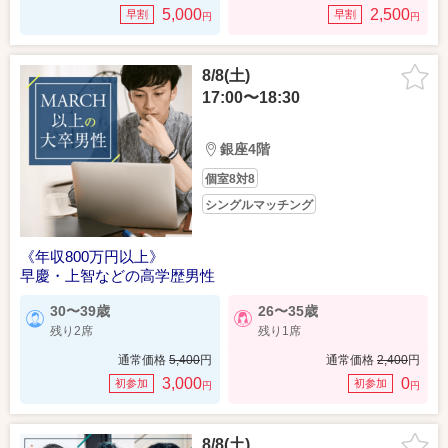
5,000
2,500
早割
早割
円
円
8/8(土)
17:00〜18:30
銀座4階
個室8対8
シングルマッチング
《年収800万円以上》
早慶・上智などの高学歴男性
30〜39歳
26〜35歳
残り2席
残り1席
通常価格
5,400
円
通常価格
2,400
円
3,000
0
初参加
初参加
円
円
8/8(土)