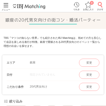
0
りれき
お気に入り
さがす
メニュー
銀座の20代男女向けの街コン・婚活パーティー
TBS『マツコの知らない世界』でも紹介されたIBJ Matchingは、初めての方も安心し
て会話を楽しめる進行が特徴。銀座で開催される20代男女向けのイベント一覧から
理想の出会いを探せます。
銀座
エリア
変更
指定されていません
日付
変更
20代男女向け
こだわり条件
変更
絞り込み