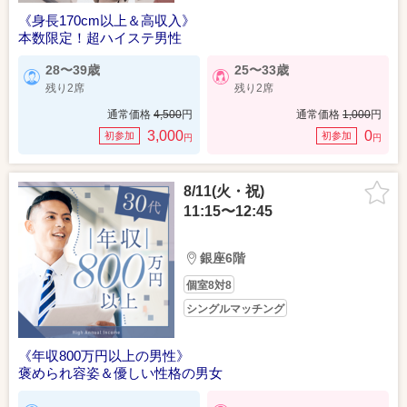
《身長170cm以上＆高収入》
本数限定！超ハイステ男性
28〜39歳
25〜33歳
残り2席
残り2席
通常価格
4,500
円
通常価格
1,000
円
3,000
0
初参加
初参加
円
円
8/11(火・祝)
11:15〜12:45
銀座6階
個室8対8
シングルマッチング
《年収800万円以上の男性》
褒められ容姿＆優しい性格の男女