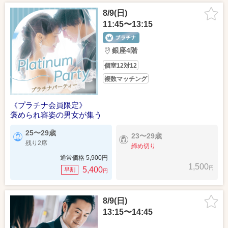
8/9(日)
11:45〜13:15
銀座4階
個室12対12
複数マッチング
《プラチナ会員限定》
褒められ容姿の男女が集う
25〜29歳
23〜29歳
残り2席
締め切り
通常価格
5,900
円
1,500
円
5,400
早割
円
8/9(日)
13:15〜14:45