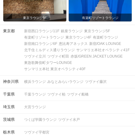
東京ラウンジ5F
有楽町リゾートラウンジ
東京都
新宿西口ラウンジ11F
銀座ラウンジ
東京ラウンジ5F
有楽町リゾートラウンジ
東京ラウンジ4F
有楽町ラウンジ
新宿南口ラウンジ6F
恵比寿アネックス
新宿/OAK LOUNGE
北千住ミルディス通りラウンジ
サンマリエ本社オペラシティ41F
ツヴァイ立川
ツヴァイ町田
赤坂/GREEN JACKET LOUNGE
東急歌舞伎町タワーLOUNGE
サンマリエ本社 東京オペラシティ40F
神奈川県
横浜ラウンジ
みなとみらいラウンジ
ツヴァイ藤沢
千葉県
千葉ラウンジ
ツヴァイ柏
ツヴァイ船橋
埼玉県
大宮ラウンジ
茨城県
つくば学園ラウンジ
ツヴァイ水戸
栃木県
ツヴァイ宇都宮