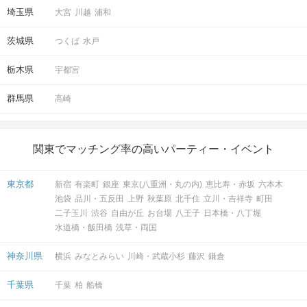
埼玉県
大宮
川越
浦和
茨城県
つくば
水戸
栃木県
宇都宮
群馬県
高崎
関東でマッチング率の高いパーティー・イベント
東京都
新宿
有楽町
銀座
東京(八重洲・丸の内)
恵比寿・赤坂
六本木
池袋
品川・五反田
上野
秋葉原
北千住
立川・吉祥寺
町田
二子玉川
渋谷
自由が丘
お台場
八王子
日本橋・八丁堀
水道橋・飯田橋
浅草・両国
神奈川県
横浜
みなとみらい
川崎・武蔵小杉
藤沢
鎌倉
千葉県
千葉
柏
船橋