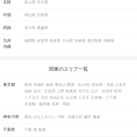
北陸
富山県
石川県
中国
岡山県
広島県
四国
香川県
愛媛県
九州
福岡県
佐賀県
熊本県
大分県
宮崎県
鹿児島県
沖縄県
沖縄
関東のエリア一覧
東京都
新宿
有楽町
銀座
東京(八重洲・丸の内)
恵比寿・赤坂
六本木
池袋
品川・五反田
上野
秋葉原
北千住
立川・吉祥寺
町田
二子玉川
渋谷
自由が丘
お台場
八王子
日本橋・八丁堀
水道橋・飯田橋
浅草・両国
神奈川県
横浜
みなとみらい
川崎・武蔵小杉
藤沢
鎌倉
千葉県
千葉
柏
船橋