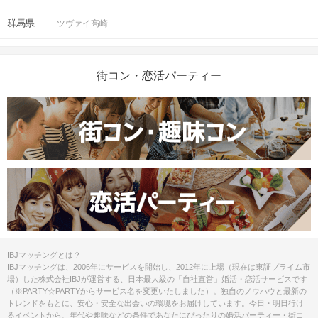
群馬県
ツヴァイ高崎
街コン・恋活パーティー
IBJマッチングとは？
IBJマッチングは、2006年にサービスを開始し、2012年に上場（現在は東証プライム市
場）した株式会社IBJが運営する、日本最大級の「自社直営」婚活・恋活サービスです
（※PARTY☆PARTYからサービス名を変更いたしました）。独自のノウハウと最新の
トレンドをもとに、安心・安全な出会いの環境をお届けしています。今日・明日行け
るイベントから、年代や趣味などの条件であなたにぴったりの婚活パーティー・街コ