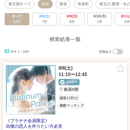
東京都すべて
銀座
新宿
有楽町
東京(八重洲・丸の
すべて
8/8(土)
8/9(日)
8/10(月)
8/11(
82件
7件
8件
2件
5件
検索結果一覧
82
件中 1～18件
空席あり
8/8(土)
11:15〜12:45
銀座6階
個室12対12
複数マッチング
《プラチナ会員限定》
自慢の恋人を作りたい方必見