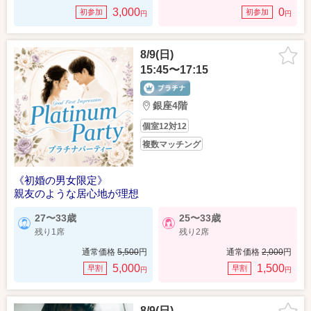
3,000
0
初参加
初参加
円
円
8/9(日)
15:45〜17:15
銀座4階
個室12対12
複数マッチング
《初婚の男女限定》
親友のような居心地が理想
27〜33歳
25〜33歳
残り1席
残り2席
通常価格
5,500
円
通常価格
2,000
円
5,000
1,500
早割
早割
円
円
8/9(日)