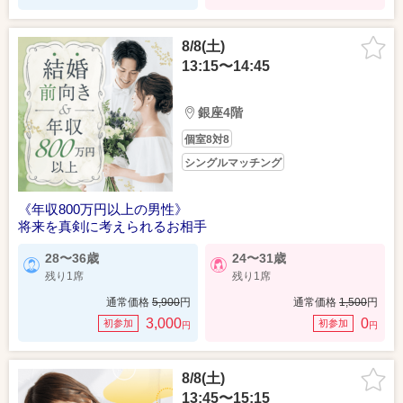
8/8(土)
13:15〜14:45
銀座4階
個室8対8
シングルマッチング
《年収800万円以上の男性》
将来を真剣に考えられるお相手
28〜36歳
24〜31歳
残り1席
残り1席
通常価格
5,900
円
通常価格
1,500
円
3,000
0
初参加
初参加
円
円
8/8(土)
13:45〜15:15