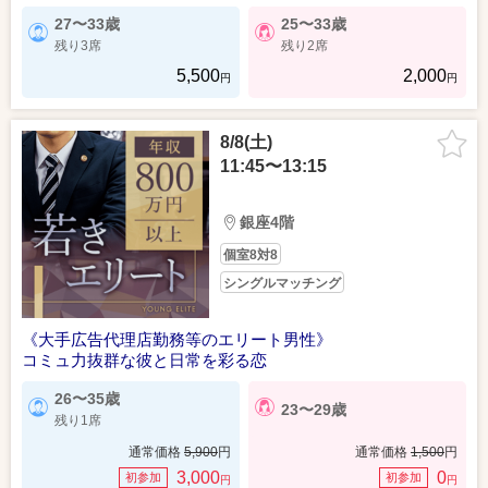
27〜33歳
25〜33歳
残り3席
残り2席
5,500
2,000
円
円
8/8(土)
11:45〜13:15
銀座4階
個室8対8
シングルマッチング
《大手広告代理店勤務等のエリート男性》
コミュ力抜群な彼と日常を彩る恋
26〜35歳
23〜29歳
残り1席
通常価格
5,900
円
通常価格
1,500
円
3,000
0
初参加
初参加
円
円