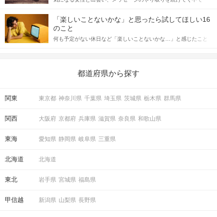
記事では、女性が話しかけて欲しい時に出すサインとその心理を
「この人いいな」と感じたら、次はデートに誘いたくなるもの。
詳しく解説した後、婚活イベントで実際にサインを受け取った場
しかし、中には「どう誘ったらいいの？」とお困りの男性もいら
合にどのような行動に繋げるべきかをご紹介していきます。
「楽しいことないかな」と思ったら試してほしい16
っしゃるのではないでしょうか。 そこで今回は、男性から女性へ
のこと
送るLINEでのデートの誘い方のコツをご紹介します。例文も混じ
何も予定がない休日など「楽しいことないかな…」と感じたこと
えながら解説するので、ぜひ参考にしてください。
がある人もいるのでは？ 日常が退屈に感じるなら、いますぐ楽し
いことを始めましょう！ いますぐ楽しい気分になれる対処法か
ら、恋愛・自分磨き・趣味などジャンル別の楽しいことまで、16
の楽しいことアイデアを集めました♪ いままさに楽しいことを探し
都道府県から探す
ている方は必見です。
関東
東京都
神奈川県
千葉県
埼玉県
茨城県
栃木県
群馬県
関西
大阪府
京都府
兵庫県
滋賀県
奈良県
和歌山県
東海
愛知県
静岡県
岐阜県
三重県
北海道
北海道
東北
岩手県
宮城県
福島県
甲信越
新潟県
山梨県
長野県