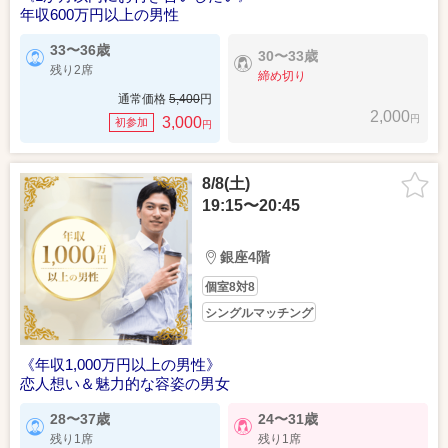
年収600万円以上の男性
33〜36歳
30〜33歳
残り2席
締め切り
通常価格
5,400
円
2,000
円
3,000
初参加
円
8/8(土)
19:15〜20:45
銀座4階
個室8対8
シングルマッチング
《年収1,000万円以上の男性》
恋人想い＆魅力的な容姿の男女
28〜37歳
24〜31歳
残り1席
残り1席