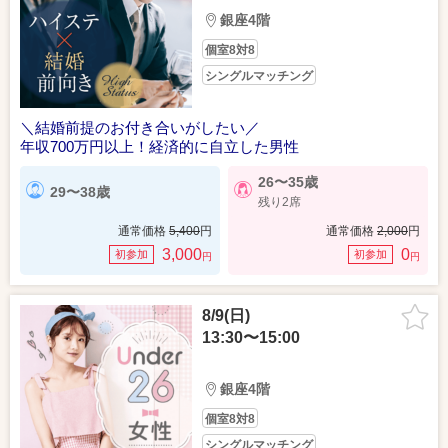
銀座4階
個室8対8
シングルマッチング
＼結婚前提のお付き合いがしたい／
年収700万円以上！経済的に自立した男性
26〜35歳
29〜38歳
残り2席
通常価格
5,400
円
通常価格
2,000
円
3,000
0
初参加
初参加
円
円
8/9(日)
13:30〜15:00
銀座4階
個室8対8
シングルマッチング