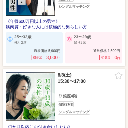
シングルマッチング
《年収600万円以上の男性》
筋肉質・好きな人には積極的な男らしい方
25〜32歳
23〜29歳
残り2席
残り2席
通常価格
5,900
円
通常価格
1,500
円
3,000
0
初参加
初参加
円
円
8/8(土)
15:30〜17:00
銀座4階
個室8対8
シングルマッチング
《1か月以内にお付き合いしたい》