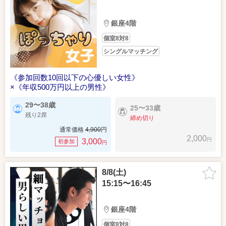
銀座4階
個室8対8
シングルマッチング
《参加回数10回以下の心優しい女性》
×《年収500万円以上の男性》
29〜38歳
25〜33歳
残り2席
締め切り
通常価格
4,900
円
2,000
円
3,000
初参加
円
8/8(土)
15:15〜16:45
銀座4階
個室8対8