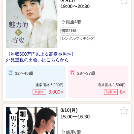
19:00〜20:30
銀座4階
個室8対8
シングルマッチング
《年収600万円以上＆高身長男性》
外見重視の出会いはこちらから
32〜40歳
28〜37歳
通常価格
5,900
円
通常価格
1,500
円
3,000
0
初参加
初参加
円
円
8/10(月)
15:00〜16:30
銀座6階