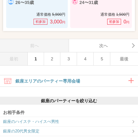
26〜35歳
24〜31歳
通常価格
5,900
円
通常価格
1,500
円
3,000
0
初参加
初参加
円
円
前へ
次へ
最初
1
2
3
4
5
最後
銀座エリアのパーティー専用会場
銀座のパーティーを絞り込む
お相手条件
銀座のハイステ・ハイスぺ男性
銀座ラウンジ
銀座の20代男女限定
理想的な出会いを、銀座ラウンジで。