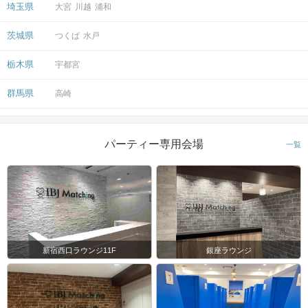
埼玉県
大宮
川越
浦和
茨城県
つくば
水戸
栃木県
宇都宮
群馬県
高崎
パーティー専用会場
一覧
新宿西口ラウンジ11F
銀座ラウンジ