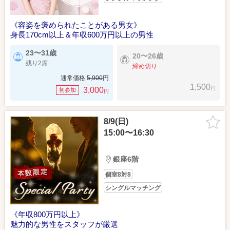
《容姿を褒められたことがある男女》
身長170cm以上＆年収600万円以上の男性
23〜31歳
20〜26歳
残り2席
締め切り
通常価格
5,900
円
1,500
円
3,000
初参加
円
8/9(日)
15:00〜16:30
銀座6階
個室8対8
シングルマッチング
《年収800万円以上》
魅力的な男性をスタッフが厳選