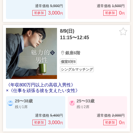
通常価格
5,900
円
通常価格
1,500
円
3,000
0
初参加
初参加
円
円
8/9(日)
11:15〜12:45
銀座6階
個室8対8
シングルマッチング
《年収800万円以上の高収入男性》
×《仕事を頑張る彼を支えたい女性》
29〜38歳
25〜33歳
残り1席
残り2席
通常価格
5,400
円
通常価格
2,000
円
3,000
0
初参加
初参加
円
円