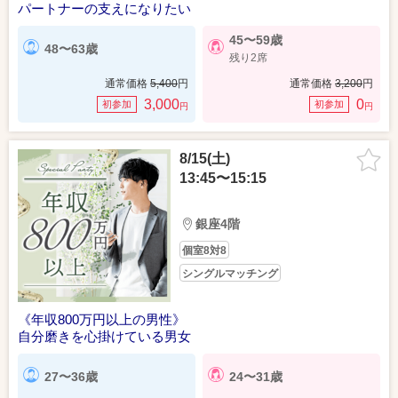
パートナーの支えになりたい
45〜59歳
48〜63歳
残り2席
通常価格
5,400
円
通常価格
3,200
円
3,000
0
初参加
初参加
円
円
8/15(土)
13:45〜15:15
銀座4階
個室8対8
シングルマッチング
《年収800万円以上の男性》
自分磨きを心掛けている男女
27〜36歳
24〜31歳