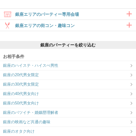
銀座エリアのパーティー専用会場
銀座エリアの街コン・趣味コン
合コン・食事付き
銀座のパーティーを絞り込む
6対6～｜食事・ドリンク付きグループト
ーク
お相手条件
銀座ラウンジ
銀座のハイステ・ハイスぺ男性
理想的な出会いを、銀座ラウンジで。
銀座の20代男女限定
銀座の30代男女限定
銀座の40代男女向け
銀座の50代男女向け
銀座のバツイチ・婚姻歴理解者
銀座の映画など共通の趣味
銀座のオタク向け