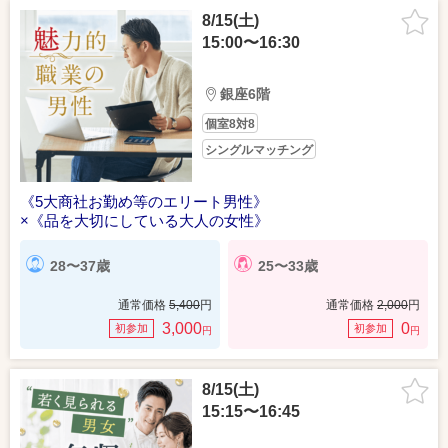
8/15(土)
15:00〜16:30
銀座6階
個室8対8
シングルマッチング
《5大商社お勤め等のエリート男性》
×《品を大切にしている大人の女性》
28〜37歳
25〜33歳
通常価格
5,400
円
通常価格
2,000
円
3,000
0
初参加
初参加
円
円
8/15(土)
15:15〜16:45