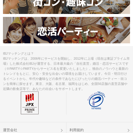
IBJマッチングとは？
IBJマッチングは、2006年にサービスを開始し、2012年に上場（現在は東証プライム市
場）した株式会社IBJが運営する、日本最大級の「自社直営」婚活・恋活サービスです
（※PARTY☆PARTYからサービス名を変更いたしました）。独自のノウハウと最新の
トレンドをもとに、安心・安全な出会いの環境をお届けしています。今日・明日行け
るイベントから、年代や趣味などの条件であなたにぴったりの婚活パーティー・街コ
ンを簡単に探せます。東京、大阪、名古屋、福岡をはじめ、全国56店舗の直営店舗や
近隣の飲食店等で、あなたの出会いをサポートします。
運営会社
利用規約