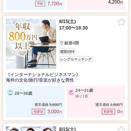
4,200
円
7,700
早割
円
8/15(土)
17:00〜18:30
銀座4階
個室8対8
シングルマッチング
《インターナショナルビジネスマン》
海外の文化/旅行/音楽が好きな男性
24〜31歳
28〜36歳
残り1席
通常価格
5,900
円
通常価格
1,500
円
3,000
0
初参加
初参加
円
円
8/15(土)