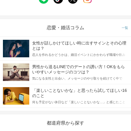
恋愛・婚活コラム
一覧
女性が話しかけてほしい時に出すサインとその心理
とは？
恋人を作れるかどうかは、婚活イベントにかかわらず職場や飲み
会の場で女性が話しかけて欲しい時に出すサインに、早く気づい
てアプローチできるかにも左右されます。 これから恋人作りを本
男性から送るLINEでのデートの誘い方！OKをもら
格的に始めようとしている方は、女性が異性を求めて出すサイン
いやすいメッセージのコツは？
をしっかりと理解し、正しい行動に移せるかどうかが重要。 この
気になる女性と出会い、メッセージのやり取りを続けてく中で
記事では、女性が話しかけて欲しい時に出すサインとその心理を
「この人いいな」と感じたら、次はデートに誘いたくなるもの。
詳しく解説した後、婚活イベントで実際にサインを受け取った場
しかし、中には「どう誘ったらいいの？」とお困りの男性もいら
合にどのような行動に繋げるべきかをご紹介していきます。
「楽しいことないかな」と思ったら試してほしい16
っしゃるのではないでしょうか。 そこで今回は、男性から女性へ
のこと
送るLINEでのデートの誘い方のコツをご紹介します。例文も混じ
何も予定がない休日など「楽しいことないかな…」と感じたこと
えながら解説するので、ぜひ参考にしてください。
がある人もいるのでは？ 日常が退屈に感じるなら、いますぐ楽し
いことを始めましょう！ いますぐ楽しい気分になれる対処法か
ら、恋愛・自分磨き・趣味などジャンル別の楽しいことまで、16
の楽しいことアイデアを集めました♪ いままさに楽しいことを探し
都道府県から探す
ている方は必見です。