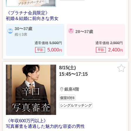
《プラチナ会員限定》
初婚＆結婚に前向きな男女
30〜37歳
28〜37歳
残り3席
通常価格
5,500
円
通常価格
2,900
円
5,000
2,400
早割
早割
円
円
8/15(土)
15:45〜17:15
銀座4階
個室8対8
シングルマッチング
《年収600万円以上》
写真審査を通過した魅力的な容姿の男性