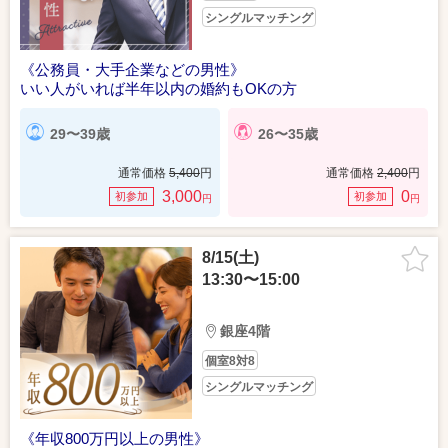
シングルマッチング
《公務員・大手企業などの男性》
いい人がいれば半年以内の婚約もOKの方
29〜39歳
26〜35歳
通常価格
5,400
円
通常価格
2,400
円
3,000
0
初参加
初参加
円
円
8/15(土)
13:30〜15:00
銀座4階
個室8対8
シングルマッチング
《年収800万円以上の男性》