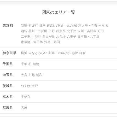
関東のエリア一覧
東京都
新宿
有楽町
銀座
東京(八重洲・丸の内)
恵比寿・赤坂
六本木
池袋
品川・五反田
上野
秋葉原
北千住
立川・吉祥寺
町田
二子玉川
渋谷
自由が丘
お台場
八王子
日本橋・八丁堀
水道橋・飯田橋
浅草・両国
神奈川県
横浜
みなとみらい
川崎・武蔵小杉
藤沢
鎌倉
千葉県
千葉
柏
船橋
埼玉県
大宮
川越
浦和
茨城県
つくば
水戸
栃木県
宇都宮
群馬県
高崎