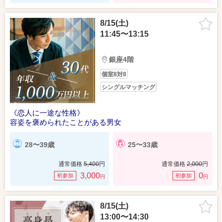
8/15(土)
11:45〜13:15
銀座4階
個室8対8
シングルマッチング
《恋人に一途な性格》
容姿を褒められたことがある男女
28〜39歳
25〜33歳
通常価格
5,400
円
通常価格
2,000
円
3,000
0
初参加
初参加
円
円
8/15(土)
13:00〜14:30