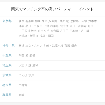
関東でマッチング率の高いパーティー・イベント
東京都
新宿
有楽町
銀座
東京(八重洲・丸の内)
恵比寿・赤坂
六本木
池袋
品川・五反田
上野
秋葉原
北千住
立川・吉祥寺
町田
二子玉川
渋谷
自由が丘
お台場
八王子
日本橋・八丁堀
水道橋・飯田橋
浅草・両国
神奈川県
横浜
みなとみらい
川崎・武蔵小杉
藤沢
鎌倉
千葉県
千葉
柏
船橋
埼玉県
大宮
川越
浦和
茨城県
つくば
水戸
栃木県
宇都宮
群馬県
高崎