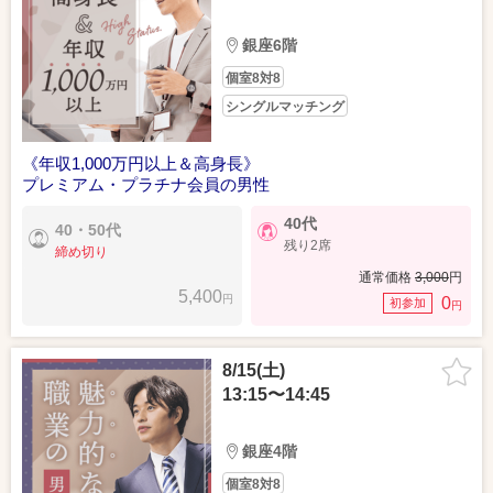
銀座6階
個室8対8
シングルマッチング
《年収1,000万円以上＆高身長》
プレミアム・プラチナ会員の男性
40代
40・50代
残り2席
締め切り
通常価格
3,000
円
5,400
円
0
初参加
円
8/15(土)
13:15〜14:45
銀座4階
個室8対8