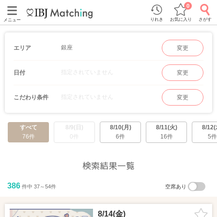
0
りれき
お気に入り
さがす
メニュー
銀座
エリア
変更
指定されていません
日付
変更
指定されていません
こだわり条件
変更
すべて
8/9(日)
8/10(月)
8/11(火)
8/12(
76件
0件
6件
16件
5件
検索結果一覧
386
件中 37～54件
空席あり
8/14(金)