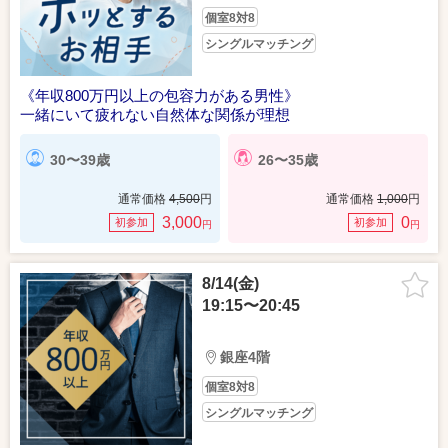
個室8対8
シングルマッチング
《年収800万円以上の包容力がある男性》
一緒にいて疲れない自然体な関係が理想
30〜39歳
26〜35歳
通常価格
4,500
円
通常価格
1,000
円
3,000
0
初参加
初参加
円
円
8/14(金)
19:15〜20:45
銀座4階
個室8対8
シングルマッチング