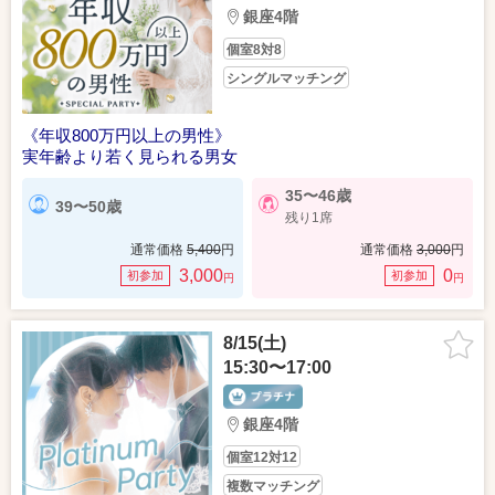
銀座4階
個室8対8
シングルマッチング
《年収800万円以上の男性》
実年齢より若く見られる男女
35〜46歳
39〜50歳
残り1席
通常価格
5,400
円
通常価格
3,000
円
3,000
0
初参加
初参加
円
円
8/15(土)
15:30〜17:00
銀座4階
個室12対12
複数マッチング