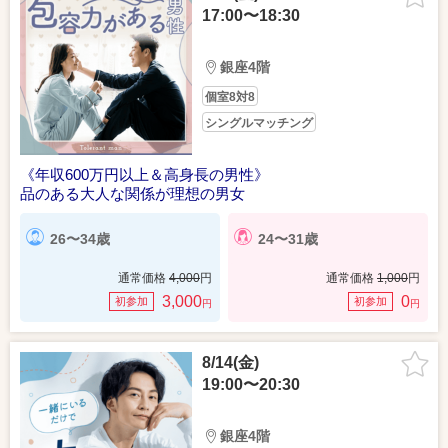
17:00〜18:30
銀座4階
個室8対8
シングルマッチング
《年収600万円以上＆高身長の男性》
品のある大人な関係が理想の男女
26〜34歳
24〜31歳
通常価格
4,000
円
通常価格
1,000
円
3,000
0
初参加
初参加
円
円
8/14(金)
19:00〜20:30
銀座4階