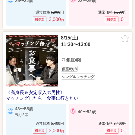
25〜32歳
23〜29歳
通常価格
5,900
円
通常価格
1,500
円
3,000
0
初参加
初参加
円
円
8/15(土)
11:30〜13:00
銀座4階
個室8対8
シングルマッチング
《高身長＆安定収入の男性》
マッチングしたら、食事に行きたい
43〜55歳
40〜52歳
残り2席
通常価格
5,400
円
通常価格
3,400
円
3,000
0
初参加
初参加
円
円