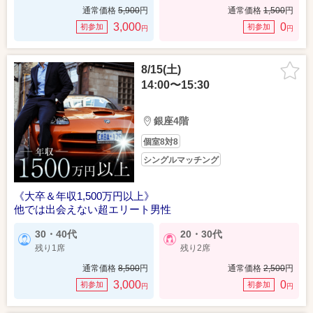
通常価格
5,900
円
通常価格
1,500
円
3,000
0
初参加
初参加
円
円
8/15(土)
14:00〜15:30
銀座4階
個室8対8
シングルマッチング
《大卒＆年収1,500万円以上》
他では出会えない超エリート男性
30・40代
20・30代
残り1席
残り2席
通常価格
8,500
円
通常価格
2,500
円
3,000
0
初参加
初参加
円
円