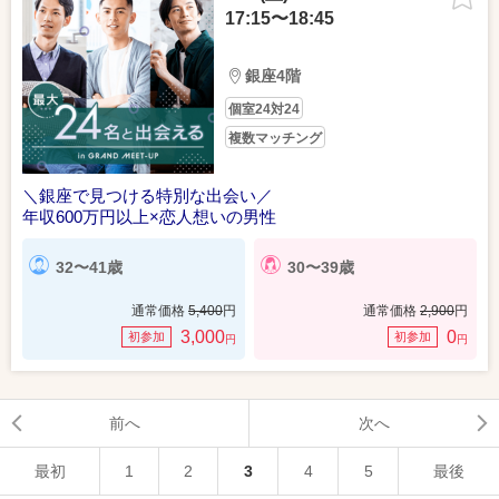
17:15〜18:45
銀座4階
個室24対24
複数マッチング
＼銀座で見つける特別な出会い／
年収600万円以上×恋人想いの男性
32〜41歳
30〜39歳
通常価格
5,400
円
通常価格
2,900
円
3,000
0
初参加
初参加
円
円
前へ
次へ
最初
1
2
3
4
5
最後