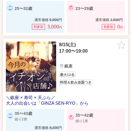
25〜32歳
23〜29歳
通常価格
5,900
円
通常価格
1,500
円
3,000
0
初参加
初参加
円
円
8/15(土)
17:00〜19:00
銀座
最大12名
料理＆飲み放題つき
＼銀座 × 寿司 × 天ぷら／
大人の出会いは「GINZA SEN-RYO」から
35〜43歳
35〜42歳
残り2席
残り1席
通常価格
8,200
円