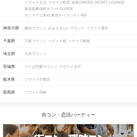
ツヴァイ立川
ツヴァイ町田
赤坂/GREEN JACKET LOUNGE
東急歌舞伎町タワーLOUNGE
サンマリエ本社 東京オペラシティ40F
神奈川県
横浜ラウンジ
みなとみらいラウンジ
ツヴァイ藤沢
千葉県
千葉ラウンジ
ツヴァイ柏
ツヴァイ船橋
埼玉県
大宮ラウンジ
茨城県
つくば学園ラウンジ
ツヴァイ水戸
栃木県
ツヴァイ宇都宮
群馬県
ツヴァイ高崎
街コン・恋活パーティー