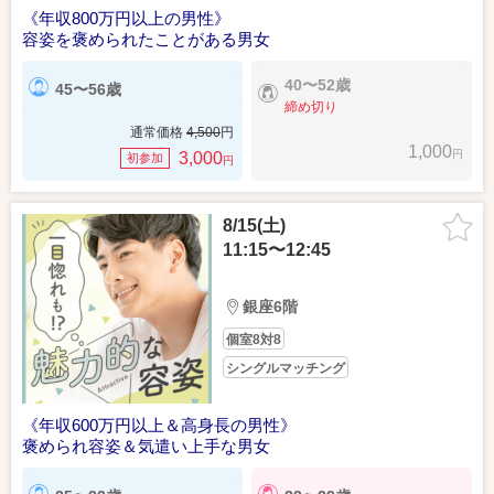
《年収800万円以上の男性》
容姿を褒められたことがある男女
40〜52歳
45〜56歳
締め切り
通常価格
4,500
円
1,000
円
3,000
初参加
円
8/15(土)
11:15〜12:45
銀座6階
個室8対8
シングルマッチング
《年収600万円以上＆高身長の男性》
褒められ容姿＆気遣い上手な男女