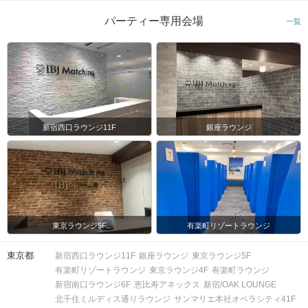
パーティー専用会場
一覧
新宿西口ラウンジ11F
銀座ラウンジ
東京ラウンジ5F
有楽町リゾートラウンジ
東京都
新宿西口ラウンジ11F
銀座ラウンジ
東京ラウンジ5F
有楽町リゾートラウンジ
東京ラウンジ4F
有楽町ラウンジ
新宿南口ラウンジ6F
恵比寿アネックス
新宿/OAK LOUNGE
北千住ミルディス通りラウンジ
サンマリエ本社オペラシティ41F