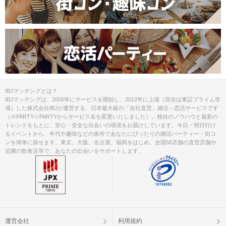
IBJマッチングとは？
IBJマッチングは、2006年にサービスを開始し、2012年に上場（現在は東証プライム市
場）した株式会社IBJが運営する、日本最大級の「自社直営」婚活・恋活サービスです
（※PARTY☆PARTYからサービス名を変更いたしました）。独自のノウハウと最新の
トレンドをもとに、安心・安全な出会いの環境をお届けしています。今日・明日行け
るイベントから、年代や趣味などの条件であなたにぴったりの婚活パーティー・街コ
ンを簡単に探せます。東京、大阪、名古屋、福岡をはじめ、全国56店舗の直営店舗や
近隣の飲食店等で、あなたの出会いをサポートします。
運営会社
利用規約