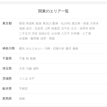
関東のエリア一覧
東京都
新宿
有楽町
銀座
東京(八重洲・丸の内)
恵比寿・赤坂
六本木
池袋
品川・五反田
上野
秋葉原
北千住
立川・吉祥寺
町田
二子玉川
渋谷
自由が丘
お台場
八王子
日本橋・八丁堀
水道橋・飯田橋
浅草・両国
神奈川県
横浜
みなとみらい
川崎・武蔵小杉
藤沢
鎌倉
千葉県
千葉
柏
船橋
埼玉県
大宮
川越
浦和
茨城県
つくば
水戸
栃木県
宇都宮
群馬県
高崎