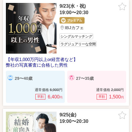
9/23(水・祝)
19:00〜20:30
IBJカフェ
シングルマッチング
ラグジュアリーな空間
【年収1,000万円以上or経営者など】
弊社の写真審査に合格した男性
29〜40歳
27〜35歳
通常価格
6,900
円
通常価格
2,000
円
6,400
1,500
早割
早割
円
円
9/25(金)
19:00〜20:30