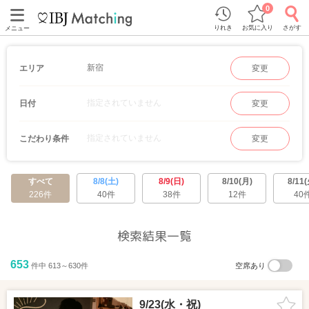
0
りれき
お気に入り
さがす
メニュー
新宿
エリア
変更
指定されていません
日付
変更
指定されていません
こだわり条件
変更
すべて
8/8(土)
8/9(日)
8/10(月)
8/11(
226件
40件
38件
12件
40
検索結果一覧
653
件中 613～630件
空席あり
9/23(水・祝)