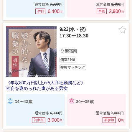
通常価格
6,900
円
通常価格
3,400
円
6,400
2,900
早割
早割
円
円
9/23(水・祝)
17:30〜18:30
新宿南
個室8対8
複数マッチング
《年収800万円以上or5大商社勤務など》
容姿を褒められた事がある男女
34〜43歳
30〜39歳
通常価格
4,900
円
通常価格
2,000
円
3,000
0
初参加
初参加
円
円