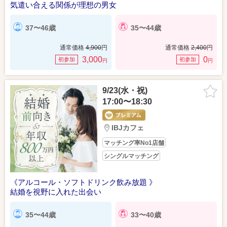
気遣い合える関係が理想の男女
37〜46歳
35〜44歳
通常価格
4,900
円
通常価格
2,400
円
3,000
0
初参加
初参加
円
円
9/23(水・祝)
17:00〜18:30
IBJカフェ
マッチング率No1店舗
シングルマッチング
《アルコール・ソフトドリンク飲み放題 》
結婚を視野に入れた出会い
35〜44歳
33〜40歳