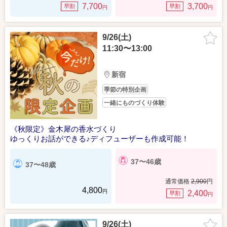
7,700
3,700
早割
早割
円
円
9/26(土)
11:30〜13:00
新宿
季節の特別企画
一緒にものづくり体験
《秋限定》金木犀の香水づくり
ゆっくりお話ができる♪ディフューザーも作成可能！
37〜46歳
37〜48歳
通常価格
2,900
円
4,800
円
2,400
早割
円
9/26(土)