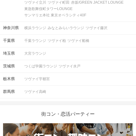
ツヴァイ立川
ツヴァイ町田
赤坂/GREEN JACKET LOUNGE
東急歌舞伎町タワーLOUNGE
サンマリエ本社 東京オペラシティ40F
神奈川県
横浜ラウンジ
みなとみらいラウンジ
ツヴァイ藤沢
千葉県
千葉ラウンジ
ツヴァイ柏
ツヴァイ船橋
埼玉県
大宮ラウンジ
茨城県
つくば学園ラウンジ
ツヴァイ水戸
栃木県
ツヴァイ宇都宮
群馬県
ツヴァイ高崎
街コン・恋活パーティー