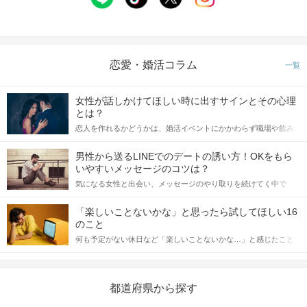
恋愛・婚活コラム
一覧
女性が話しかけてほしい時に出すサインとその心理
とは？
恋人を作れるかどうかは、婚活イベントにかかわらず職場や飲み
会の場で女性が話しかけて欲しい時に出すサインに、早く気づい
てアプローチできるかにも左右されます。 これから恋人作りを本
男性から送るLINEでのデートの誘い方！OKをもら
格的に始めようとしている方は、女性が異性を求めて出すサイン
いやすいメッセージのコツは？
をしっかりと理解し、正しい行動に移せるかどうかが重要。 この
気になる女性と出会い、メッセージのやり取りを続けてく中で
記事では、女性が話しかけて欲しい時に出すサインとその心理を
「この人いいな」と感じたら、次はデートに誘いたくなるもの。
詳しく解説した後、婚活イベントで実際にサインを受け取った場
しかし、中には「どう誘ったらいいの？」とお困りの男性もいら
合にどのような行動に繋げるべきかをご紹介していきます。
「楽しいことないかな」と思ったら試してほしい16
っしゃるのではないでしょうか。 そこで今回は、男性から女性へ
のこと
送るLINEでのデートの誘い方のコツをご紹介します。例文も混じ
何も予定がない休日など「楽しいことないかな…」と感じたこと
えながら解説するので、ぜひ参考にしてください。
がある人もいるのでは？ 日常が退屈に感じるなら、いますぐ楽し
いことを始めましょう！ いますぐ楽しい気分になれる対処法か
ら、恋愛・自分磨き・趣味などジャンル別の楽しいことまで、16
の楽しいことアイデアを集めました♪ いままさに楽しいことを探し
都道府県から探す
ている方は必見です。