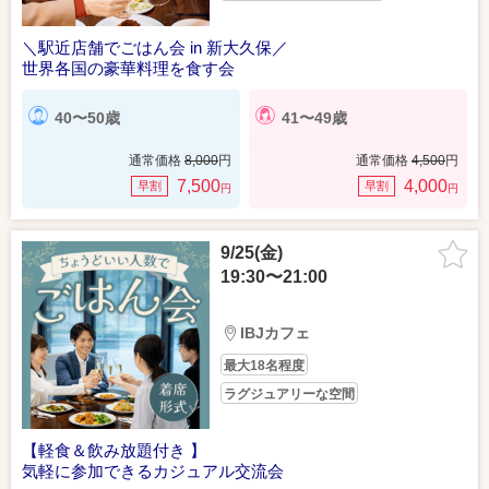
＼駅近店舗でごはん会 in 新大久保／
世界各国の豪華料理を食す会
40〜50歳
41〜49歳
通常価格
8,000
円
通常価格
4,500
円
7,500
4,000
早割
早割
円
円
9/25(金)
19:30〜21:00
IBJカフェ
最大18名程度
ラグジュアリーな空間
【軽食＆飲み放題付き 】
気軽に参加できるカジュアル交流会