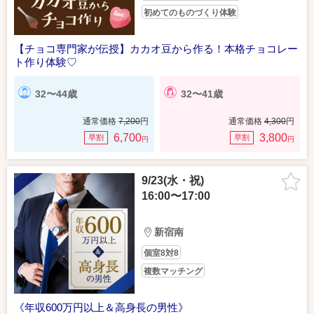
初めてのものづくり体験
【チョコ専門家が伝授】カカオ豆から作る！本格チョコレー
ト作り体験♡
32〜44歳
32〜41歳
通常価格
7,200
円
通常価格
4,300
円
6,700
3,800
早割
早割
円
円
9/23(水・祝)
16:00〜17:00
新宿南
個室8対8
複数マッチング
《年収600万円以上＆高身長の男性》