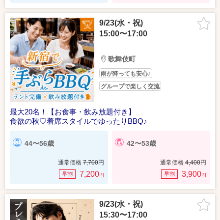
9/23(水・祝)
15:00〜17:00
歌舞伎町
雨が降っても安心♪
グループで楽しく交流
最大20名！【お食事・飲み放題付き】
食欲の秋♡着席スタイルでゆったりBBQ♪
44〜56歳
42〜53歳
通常価格
7,700
円
通常価格
4,400
円
7,200
3,900
早割
早割
円
円
9/23(水・祝)
15:30〜17:00