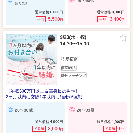
40・50代
残り3席
通常価格
6,000
円
通常価格
3,900
円
5,500
3,400
早割
早割
円
円
9/23(水・祝)
14:30〜15:30
新宿南
個室8対8
複数マッチング
《年収600万円以上＆高身長の男性》
3ヶ月以内に交際1年以内に結婚が理想
28〜36歳
26〜33歳
通常価格
4,900
円
通常価格
1,000
円
3,000
0
初参加
初参加
円
円