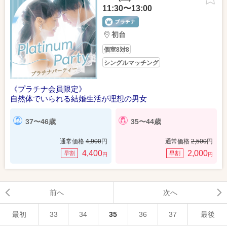
11:30〜13:00
初台
個室8対8
シングルマッチング
《プラチナ会員限定》
自然体でいられる結婚生活が理想の男女
37〜46歳
35〜44歳
通常価格
4,900
円
通常価格
2,500
円
4,400
2,000
早割
早割
円
円
前へ
次へ
最初
33
34
35
36
37
最後