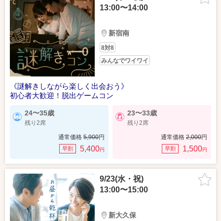
13:00〜14:00
新宿南
8対8
みんなでワイワイ
《謎解きしながら楽しく出会おう》
初心者大歓迎！脱出ゲームコン
24〜35歳
23〜33歳
残り2席
残り2席
通常価格
5,900
円
通常価格
2,000
円
5,400
1,500
早割
早割
円
円
9/23(水・祝)
13:00〜15:00
新大久保