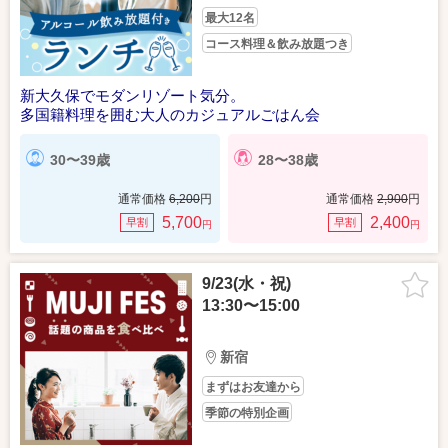
最大12名
コース料理＆飲み放題つき
新大久保でモダンリゾート気分。
多国籍料理を囲む大人のカジュアルごはん会
30〜39歳
28〜38歳
通常価格
6,200
円
通常価格
2,900
円
5,700
2,400
早割
早割
円
円
9/23(水・祝)
13:30〜15:00
新宿
まずはお友達から
季節の特別企画