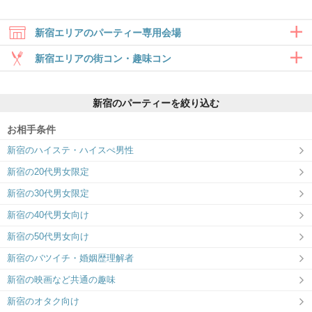
新宿エリアのパーティー専用会場
新宿エリアの街コン・趣味コン
合コン・食事付き
新宿のパーティーを絞り込む
6対6～｜食事・ドリンク付きグループト
ーク
お相手条件
新宿西口ラウンジ11F
新宿南口ラウンジ6F
新宿のハイステ・ハイスぺ男性
婚活初心者応援ラウンジ！
4月リニューアルオープン！ホテルライク
な「大人の隠れ家」空間
新宿の20代男女限定
趣味コン・体験コン
新宿の30代男女限定
6対6～｜同じ趣味のお相手と出会える
新宿の40代男女向け
新宿の50代男女向け
新宿のバツイチ・婚姻歴理解者
新宿/OAK LOUNGE
サンマリエ本社オペラシティ41F
”1on1”で出会う事に特化した会場
ラフに、真剣な出会いを。
大型エンタメ
新宿の映画など共通の趣味
50対50～｜季節のイベントやコラボ企画
新宿のオタク向け
を開催