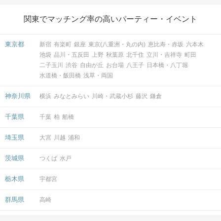
関東でマッチング率の高いパーティー・イベント
東京都
新宿
有楽町
銀座
東京(八重洲・丸の内)
恵比寿・赤坂
六本木
池袋
品川・五反田
上野
秋葉原
北千住
立川・吉祥寺
町田
二子玉川
渋谷
自由が丘
お台場
八王子
日本橋・八丁堀
水道橋・飯田橋
浅草・両国
神奈川県
横浜
みなとみらい
川崎・武蔵小杉
藤沢
鎌倉
千葉県
千葉
柏
船橋
埼玉県
大宮
川越
浦和
茨城県
つくば
水戸
栃木県
宇都宮
群馬県
高崎