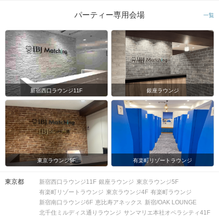
パーティー専用会場
一覧
新宿西口ラウンジ11F
銀座ラウンジ
東京ラウンジ5F
有楽町リゾートラウンジ
東京都
新宿西口ラウンジ11F
銀座ラウンジ
東京ラウンジ5F
有楽町リゾートラウンジ
東京ラウンジ4F
有楽町ラウンジ
新宿南口ラウンジ6F
恵比寿アネックス
新宿/OAK LOUNGE
北千住ミルディス通りラウンジ
サンマリエ本社オペラシティ41F