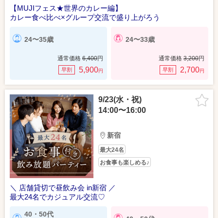
【MUJIフェス★世界のカレー編】
カレー食べ比べ×グループ交流で盛り上がろう
24〜35歳
24〜33歳
通常価格
6,400
円
通常価格
3,200
円
5,900
2,700
早割
早割
円
円
9/23(水・祝)
14:00〜16:00
新宿
最大24名
お食事も楽しめる♪
＼ 店舗貸切で昼飲み会 in新宿 ／
最大24名でカジュアル交流♡
40・50代