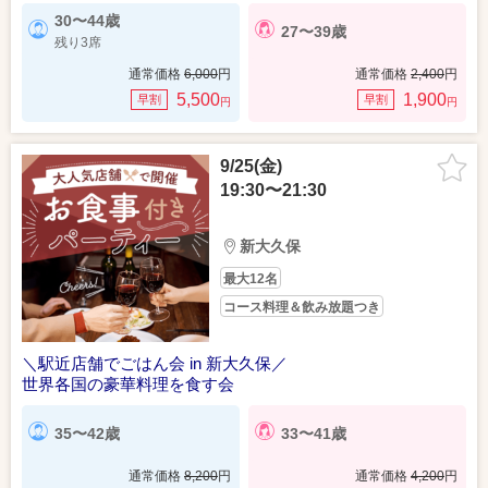
30〜44歳
27〜39歳
残り3席
通常価格
6,000
円
通常価格
2,400
円
5,500
1,900
早割
早割
円
円
9/25(金)
19:30〜21:30
新大久保
最大12名
コース料理＆飲み放題つき
＼駅近店舗でごはん会 in 新大久保／
世界各国の豪華料理を食す会
35〜42歳
33〜41歳
通常価格
8,200
円
通常価格
4,200
円