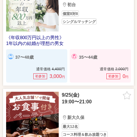
初台
個室8対8
シングルマッチング
《年収800万円以上の男性》
1年以内の結婚が理想の男女
37〜48歳
35〜44歳
通常価格
4,400
円
通常価格
2,000
円
3,000
0
初参加
初参加
円
円
9/25(金)
19:00〜21:00
新大久保
最大12名
コース料理＆飲み放題つき