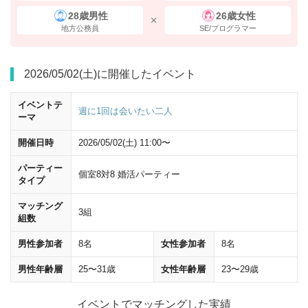
28歳男性
26歳女性
地方公務員
SE/プログラマー
2026/05/02(土)に開催したイベント
イベントテ
週に1回は会いたい二人
ーマ
開催日時
2026/05/02(土) 11:00〜
パーティー
個室8対8 婚活パーティー
タイプ
20ｍほど直進し、
「八重洲方面・大丸」
の標識に従い、
左に曲がって
く
マッチング
ださい。
3組
組数
男性参加者
8名
女性参加者
8名
男性年齢層
25〜31歳
女性年齢層
23〜29歳
イベントでマッチングした実績