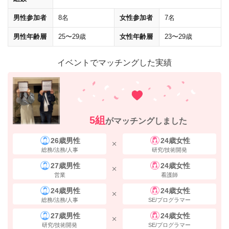
男性参加者
8名
女性参加者
7名
男性年齢層
25〜29歳
女性年齢層
23〜29歳
イベントでマッチングした実績
5組
がマッチングしました
26歳男性
24歳女性
総務/法務/人事
研究/技術開発
そのまま進み、突き当たりの
「東京キャラクターストリートいちばんプ
27歳男性
24歳女性
ラザ」を右に曲がって
ください。（大丸方面）
営業
看護師
24歳男性
24歳女性
総務/法務/人事
SE/プログラマー
27歳男性
24歳女性
研究/技術開発
SE/プログラマー