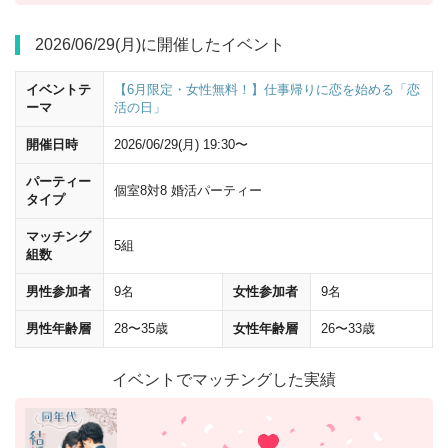
2026/06/29(月)に開催したイベント
50ｍほど直進すると
「新槇町ビル」
が前方にあります。 こちらの
4階・
5階
が会場です。
イベントテ
【6月限定・女性無料！】仕事帰りに恋を始める「恋
ーマ
活の日」
地下からのアクセス
開催日時
2026/06/29(月) 19:30〜
パーティー
個室8対8 婚活パーティー
タイプ
マッチング
5組
組数
男性参加者
9名
女性参加者
9名
男性年齢層
28〜35歳
女性年齢層
26〜33歳
イベントでマッチングした実績