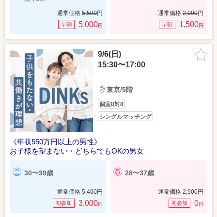
通常価格
5,500
円
通常価格
2,000
円
5,000
1,500
早割
早割
円
円
9/6(日)
15:30〜17:00
東京/5階
個室8対8
シングルマッチング
《年収550万円以上の男性》
お子様を望まない・どちらでもOKの男女
30〜39歳
28〜37歳
通常価格
5,400
円
通常価格
2,900
円
3,000
0
初参加
初参加
円
円