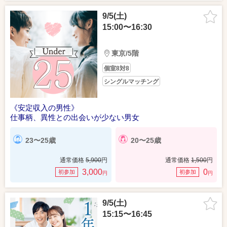
9/5(土)
15:00〜16:30
東京/5階
個室8対8
シングルマッチング
《安定収入の男性》
仕事柄、異性との出会いが少ない男女
23〜25歳
20〜25歳
通常価格
5,900
円
通常価格
1,500
円
3,000
0
初参加
初参加
円
円
9/5(土)
15:15〜16:45