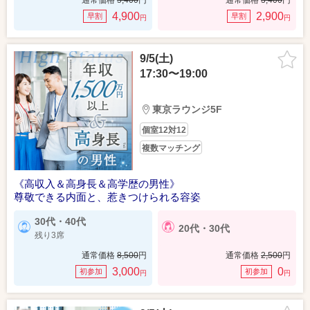
通常価格
5,400
円
通常価格
3,400
円
4,900
2,900
早割
早割
円
円
9/5(土)
17:30〜19:00
東京ラウンジ5F
個室12対12
複数マッチング
《高収入＆高身長＆高学歴の男性》
尊敬できる内面と、惹きつけられる容姿
30代・40代
20代・30代
残り3席
通常価格
8,500
円
通常価格
2,500
円
3,000
0
初参加
初参加
円
円