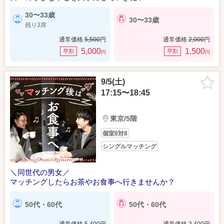
30〜33歳
30〜33歳
残り3席
通常価格
5,500
円
通常価格
2,000
円
5,000
1,500
早割
早割
円
円
9/5(土)
17:15〜18:45
東京/5階
個室8対8
シングルマッチング
＼同世代の男女／
マッチングしたらお茶やお食事へ行きませんか？
50代・60代
50代・60代