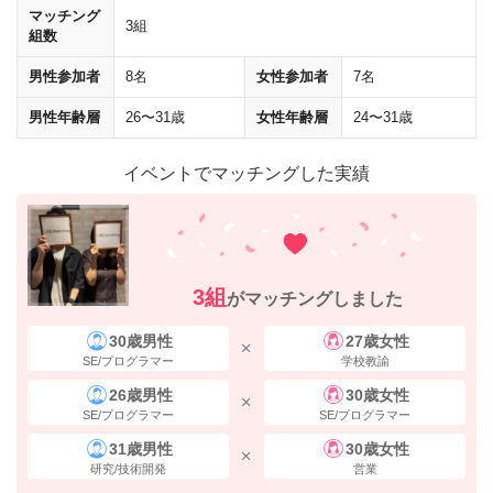
マッチング
3組
組数
男性参加者
8名
女性参加者
7名
男性年齢層
26〜31歳
女性年齢層
24〜31歳
イベントでマッチングした実績
3組
がマッチングしました
30歳男性
27歳女性
SE/プログラマー
学校教諭
26歳男性
30歳女性
SE/プログラマー
SE/プログラマー
31歳男性
30歳女性
研究/技術開発
営業