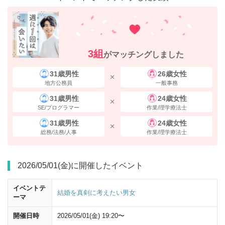
3組
がマッチングしました
31歳男性
26歳女性
地方公務員
一般事務
31歳男性
24歳女性
SE/プログラマー
作業/理学療法士
31歳男性
24歳女性
「大丸」を通過し、
「八重洲地下街」
へと入ります。
「JR東京駅八重
総務/法務/人事
作業/理学療法士
洲中央口」
の標識で
右に曲がって
ください。
2026/05/01(金)に開催したイベント
イベントテ
結婚を真剣に考えたい男女
ーマ
開催日時
2026/05/01(金) 19:20〜