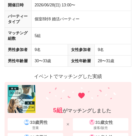
JR改札前を
左
に進んでください。
開催日時
2026/06/28(日) 13:00〜
パーティー
個室8対8 婚活パーティー
タイプ
マッチング
5組
組数
男性参加者
9名
女性参加者
9名
男性年齢層
30〜33歳
女性年齢層
28〜31歳
イベントでマッチングした実績
5組
がマッチングしました
地下通路内は、
「八重洲側への自由通路」
の標識に従って進んでくださ
33歳男性
31歳女性
い。
営業
接客/販売