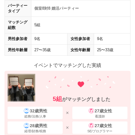
パーティー
個室8対8 婚活パーティー
タイプ
マッチング
5組
組数
男性参加者
9名
女性参加者
9名
男性年齢層
27〜35歳
女性年齢層
25〜33歳
イベントでマッチングした実績
30mほど直進し、
「18番出口」
の標識に従い、
左に曲がって
ください。
5組
がマッチングしました
32歳男性
27歳女性
総務/法務/人事
看護師
28歳男性
27歳女性
経理/財務/税務
SE/プログラマー