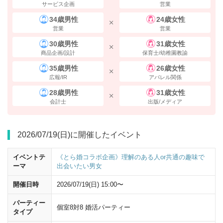
サービス企画
営業
34歳男性
24歳女性
営業
営業
30歳男性
31歳女性
商品企画/設計
保育士/幼稚園教諭
35歳男性
26歳女性
広報/IR
アパレル関係
28歳男性
31歳女性
会計士
出版/メディア
2026/07/19(日)に開催したイベント
横断歩道を渡り、
左（西側）に曲がり直進
してください。
イベントテ
《とら婚コラボ企画》理解のある人or共通の趣味で
ーマ
出会いたい男女
開催日時
2026/07/19(日) 15:00〜
パーティー
個室8対8 婚活パーティー
タイプ