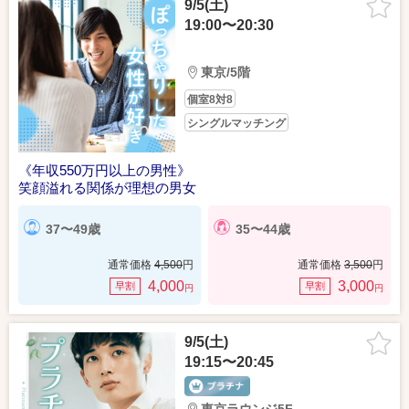
9/5(土)
19:00〜20:30
東京/5階
個室8対8
シングルマッチング
《年収550万円以上の男性》
笑顔溢れる関係が理想の男女
37〜49歳
35〜44歳
通常価格
4,500
円
通常価格
3,500
円
4,000
3,000
早割
早割
円
円
9/5(土)
19:15〜20:45