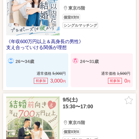
東京/5階
個室8対8
シングルマッチング
《年収600万円以上＆高身長の男性》
支え合っていける関係が理想
26〜34歳
24〜31歳
通常価格
5,900
円
通常価格
1,500
円
3,000
0
初参加
初参加
円
円
9/5(土)
15:30〜17:00
東京/5階
個室8対8