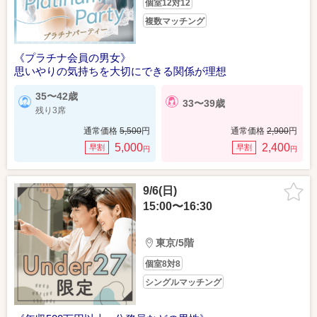
個室12対12
複数マッチング
《プラチナ会員の男女》
思いやりの気持ちを大切にできる関係が理想
35〜42歳
33〜39歳
残り3席
通常価格
5,500
円
通常価格
2,900
円
5,000
2,400
早割
早割
円
円
9/6(日)
15:00〜16:30
東京/5階
個室8対8
シングルマッチング