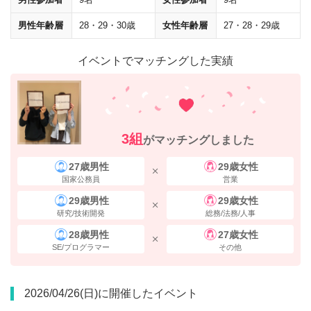
男性年齢層
28・29・30歳
女性年齢層
27・28・29歳
イベントでマッチングした実績
地上に出てすぐ右手にある
「新槇町ビル」の5階
が会場です。
住所
3組
がマッチングしました
〒103-0028 東京都中央区八重洲1-8-17 新槇町ビル5階
27歳男性
29歳女性
国家公務員
営業
29歳男性
29歳女性
研究/技術開発
総務/法務/人事
28歳男性
27歳女性
SE/プログラマー
その他
2026/04/26(日)に開催したイベント