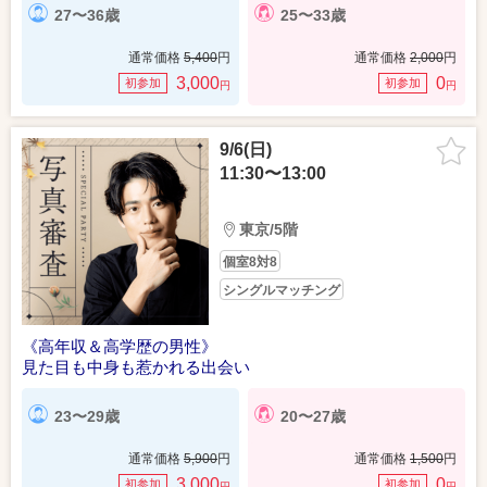
27〜36歳
25〜33歳
通常価格
5,400
円
通常価格
2,000
円
3,000
0
初参加
初参加
円
円
9/6(日)
11:30〜13:00
東京/5階
個室8対8
シングルマッチング
《高年収＆高学歴の男性》
見た目も中身も惹かれる出会い
23〜29歳
20〜27歳
通常価格
5,900
円
通常価格
1,500
円
3,000
0
初参加
初参加
円
円