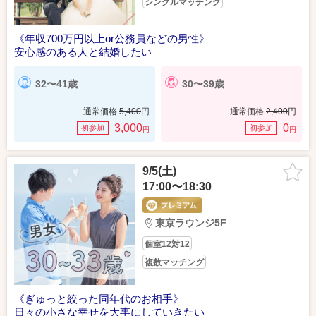
シングルマッチング
《年収700万円以上or公務員などの男性》
安心感のある人と結婚したい
32〜41歳
30〜39歳
通常価格
5,400
円
通常価格
2,400
円
3,000
0
初参加
初参加
円
円
9/5(土)
17:00〜18:30
東京ラウンジ5F
個室12対12
複数マッチング
《ぎゅっと絞った同年代のお相手》
日々の小さな幸せを大事にしていきたい