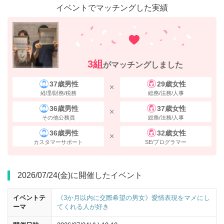
イベントでマッチングした実績
3組
がマッチングしました
37歳男性
29歳女性
経理/財務/税務
総務/法務/人事
36歳男性
37歳女性
八重洲中央口を出ると向かいに
サロンパス・中山式
の看板が見えます。
その他公務員
総務/法務/人事
真ん中のビルが会場です。
36歳男性
32歳女性
カスタマーサポート
SE/プログラマー
2026/07/24(金)に開催したイベント
イベントテ
《3か月以内に交際希望の男女》愛情表現をマメにし
ーマ
てくれる人が好き