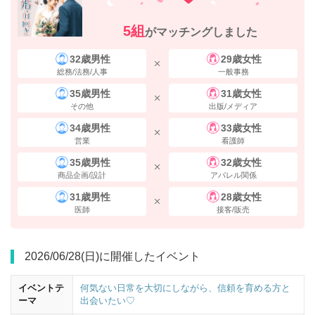
5組
がマッチングしました
丸ノ内線改札を出て、
八重洲方面
へ進みます。
32歳男性
29歳女性
総務/法務/人事
一般事務
35歳男性
31歳女性
その他
出版/メディア
34歳男性
33歳女性
営業
看護師
35歳男性
32歳女性
商品企画/設計
アパレル関係
31歳男性
28歳女性
医師
接客/販売
2026/06/28(日)に開催したイベント
イベントテ
何気ない日常を大切にしながら、信頼を育める方と
ーマ
出会いたい♡