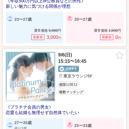
《年収500万円以上or公務員などの男性》
新しい魅力に気づける関係が理想
23〜27歳
20〜27歳
通常価格
5,900
円
通常価格
1,500
円
3,000
0
初参加
初参加
円
円
9/6(日)
15:15〜16:45
東京ラウンジ5F
個室12対12
複数マッチング
《プラチナ会員の男女》
恋愛も結婚も無理せず自然体でいたい
27〜35歳
25〜33歳
残り3席