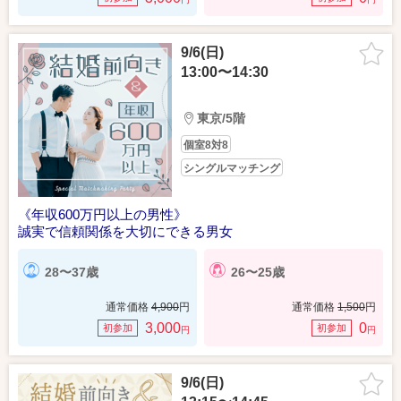
9/6(日)
13:00〜14:30
東京/5階
個室8対8
シングルマッチング
《年収600万円以上の男性》
誠実で信頼関係を大切にできる男女
28〜37歳
26〜25歳
通常価格
4,900
円
通常価格
1,500
円
3,000
0
初参加
初参加
円
円
9/6(日)