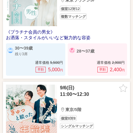
東京ラウンジ5F
個室12対12
複数マッチング
《プラチナ会員の男女》
お洒落・スタイルがいいなど魅力的な容姿
30〜39歳
28〜37歳
残り3席
通常価格
5,500
円
通常価格
2,900
円
5,000
2,400
早割
早割
円
円
9/6(日)
11:00〜12:30
東京/5階
個室8対8
シングルマッチング