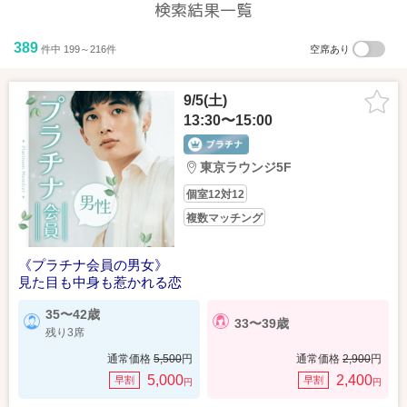
検索結果一覧
389
件中 199～216件
空席あり
9/5(土)
13:30〜15:00
東京ラウンジ5F
個室12対12
複数マッチング
《プラチナ会員の男女》
見た目も中身も惹かれる恋
35〜42歳
33〜39歳
残り3席
通常価格
5,500
円
通常価格
2,900
円
5,000
2,400
早割
早割
円
円