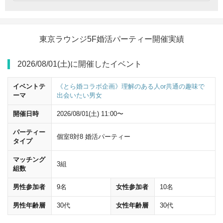
東京ラウンジ5F婚活パーティー開催実績
2026/08/01(土)に開催したイベント
イベントテ
《とら婚コラボ企画》理解のある人or共通の趣味で
ーマ
出会いたい男女
開催日時
2026/08/01(土) 11:00〜
パーティー
個室8対8 婚活パーティー
JR東京駅の八重洲中央口改札を出たら、
八重洲中央口
方面へ進んでく
タイプ
ださい。
マッチング
3組
組数
男性参加者
9名
女性参加者
10名
男性年齢層
30代
女性年齢層
30代