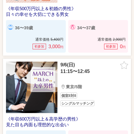
《年収500万円以上＆初婚の男性》
日々の幸せを大切にできる男女
36〜39歳
34〜37歳
通常価格
5,400
円
通常価格
2,900
円
3,000
0
初参加
初参加
円
円
9/6(日)
11:15〜12:45
東京/5階
個室8対8
シングルマッチング
《年収600万円以上＆高学歴の男性》
見た目も内面も理想的な出会い