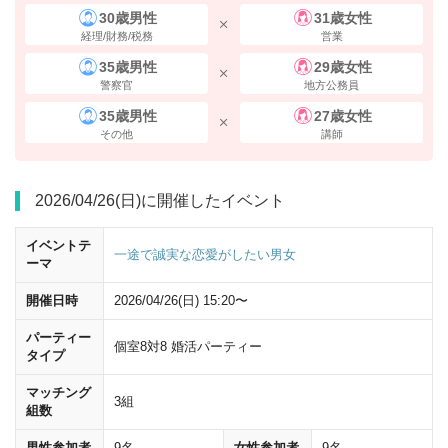
30歳男性
31歳女性
経理/財務/税務
営業
35歳男性
29歳女性
警察官
地方公務員
35歳男性
27歳女性
その他
講師
左（西側）の八重洲1丁目・日本橋方面
から地上に出てください。
2026/04/26(日)に開催したイベント
イベントテ
一途で誠実な恋愛がしたい男女
ーマ
開催日時
2026/04/26(日) 15:20〜
パーティー
個室8対8 婚活パーティー
タイプ
マッチング
3組
組数
男性参加者
9名
女性参加者
9名