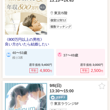
13:15〜14:45
東京/5階
個室12対12
複数マッチング
《800万円以上の男性》
良い方がいたら結婚したい
40〜53歳
37〜49歳
残り3席
通常価格
5,400
円
通常価格
3,000
円
4,900
2,500
早割
早割
円
円
9/6(日)
13:30〜15:00
東京ラウンジ5F