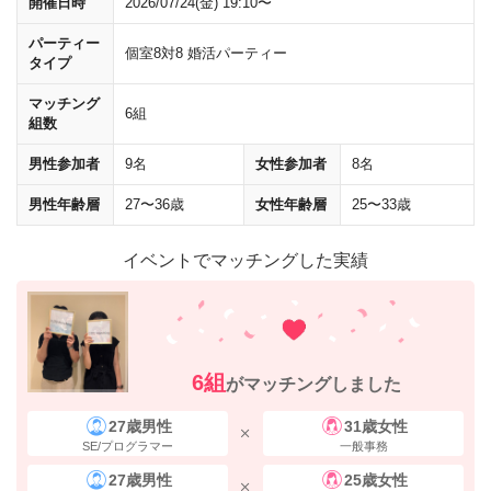
開催日時
2026/07/24(金) 19:10〜
パーティー
個室8対8 婚活パーティー
タイプ
マッチング
6組
組数
男性参加者
9名
女性参加者
8名
男性年齢層
27〜36歳
女性年齢層
25〜33歳
正面の通り（外堀通り）
を渡ります。
イベントでマッチングした実績
6組
がマッチングしました
27歳男性
31歳女性
SE/プログラマー
一般事務
27歳男性
25歳女性