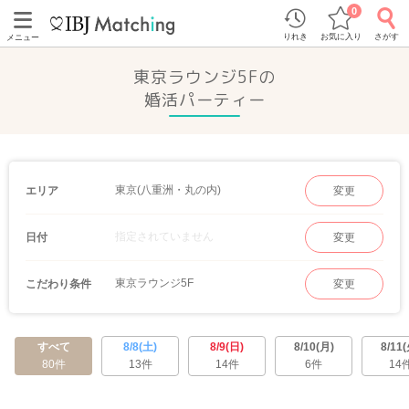
0
りれき
お気に入り
さがす
メニュー
東京ラウンジ5Fの
婚活パーティー
東京(八重洲・丸の内)
エリア
変更
指定されていません
日付
変更
東京ラウンジ5F
こだわり条件
変更
すべて
8/8(土)
8/9(日)
8/10(月)
8/11(
80件
13件
14件
6件
14