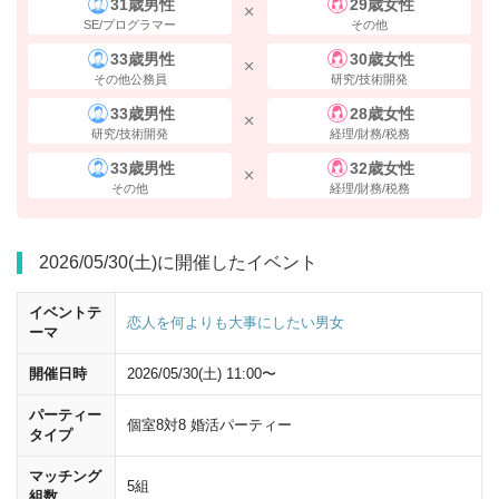
31歳男性
29歳女性
SE/プログラマー
その他
33歳男性
30歳女性
その他公務員
研究/技術開発
33歳男性
28歳女性
研究/技術開発
経理/財務/税務
33歳男性
32歳女性
その他
経理/財務/税務
2026/05/30(土)に開催したイベント
イベントテ
恋人を何よりも大事にしたい男女
ーマ
開催日時
2026/05/30(土) 11:00〜
「八重洲地下方面」
の標識に従い、進んでください。
パーティー
個室8対8 婚活パーティー
タイプ
マッチング
5組
組数